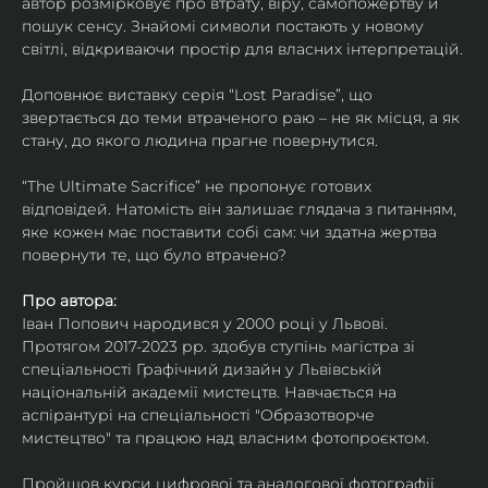
автор розмірковує про втрату, віру, самопожертву й 
пошук сенсу. Знайомі символи постають у новому 
світлі, відкриваючи простір для власних інтерпретацій.
Доповнює виставку серія “Lost Paradise”, що 
звертається до теми втраченого раю – не як місця, а як 
стану, до якого людина прагне повернутися.
“The Ultimate Sacrifice” не пропонує готових 
відповідей. Натомість він залишає глядача з питанням, 
яке кожен має поставити собі сам: чи здатна жертва 
повернути те, що було втрачено?
Про автора:
Іван Попович народився у 2000 році у Львові. 
Протягом 2017-2023 рр. здобув ступінь магістра зі 
спеціальності Графічний дизайн у Львівській 
національній академії мистецтв. Навчається на 
аспірантурі на спеціальності "Образотворче 
мистецтво" та працюю над власним фотопроєктом.
Пройшов курси цифрової та аналогової фотографії. 