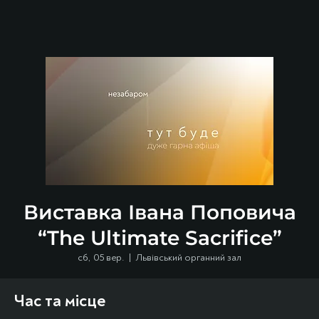
Виставка Івана Поповича
“The Ultimate Sacrifice”
сб, 05 вер.
  |  
Львівський органний зал
Час та місце