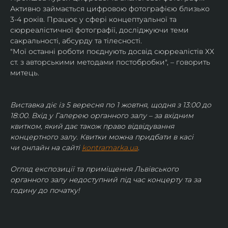
Активно займається цифровою фотографією близько 
3-4 років. Працює у сфері концептуальної та 
сюрреалістичної фотографії, досліджуючи теми 
сакральності, абсурду та тілесності.
"Мої останні роботи поєднують досвід сюрреалістів ХХ 
ст. з авторськими методами постобробки", – говорить 
митець.
Виставка діє із 5 вересня по 1 жовтня, щодня з 13:00 до 
18:00. Вхід у Галерею органного залу – за вхідним 
квитком, який дає також право відвідування 
концертного залу. Квитки можна придбати в касі 
чи онлайн на сайті 
kontramarka.ua
.
Огляд експозиції та приміщення Львівського 
органного залу недоступний під час концерту та за 
годину до початку!