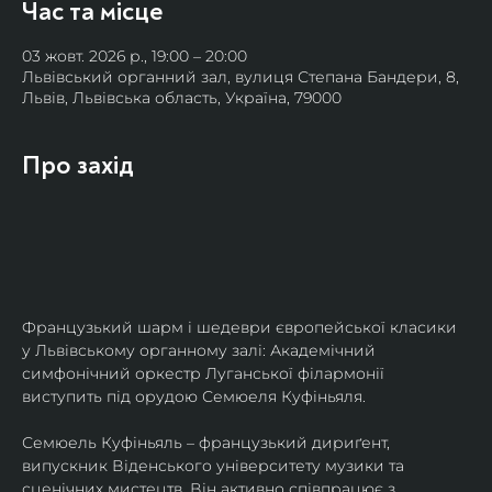
Час та місце
03 жовт. 2026 р., 19:00 – 20:00
Львівський органний зал, вулиця Степана Бандери, 8,
Львів, Львівська область, Україна, 79000
Про захід
Французький шарм і шедеври європейської класики 
у Львівському органному залі: Академічний 
симфонічний оркестр Луганської філармонії 
виступить під орудою Семюеля Куфіньяля.
Семюель Куфіньяль – французький дириґент, 
випускник Віденського університету музики та 
сценічних мистецтв. Він активно співпрацює з 