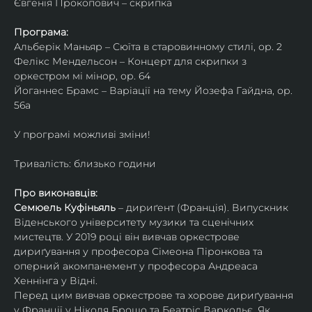
Євгенія Прокопович – скрипка
Програма:
Альберік Маньяр – Сюїта в старовинному стилі, ор. 2
Фелікс Мендельсон – Концерт для скрипки з 
оркестром мі мінор, ор. 64
Йоганнес Брамс – Варіації на тему Йозефа Гайдна, ор. 
56a
У програмі можливі зміни!
Тривалість: близько години
Про виконавців:
Семюель Куфіньяль
 – дириґент (Франція). Випускник 
Віденського університету музики та сценічних 
мистецтв. У 2019 році він вивчав оркестрове 
дириґування у професора Сімеона Піронкова та 
оперний акомпанемент у професора Андреаса 
Хеннінга у Відні.
Перед цим вивчав оркестрове та хорове дириґування 
у Франції у Ніколя Брошо та Беатріс Варкольє. Як 