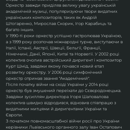
Оркестр завжди приділяв велику увагу українській 
академічній музиці, популяризуючи твори видатних 
українських композиторів, таких як Андрій 
Штогаренко, Мирослав Скорик, Ігор Карабиць та 
багато інших.
У 1990-ті роки оркестр успішно гастролював Україною, 
а з 1999 року розпочав міжнародні турне, виступаючи в 
Італії, Іспанії, Австрії, Швеції, Бельгії, Франції, 
Німеччині, Данії, Японії, Китаї та Норвегії. У 2002 році 
колектив очолив австрійський диригент і композитор 
Курт Шмід, завдяки якому почався новий етап 
розвитку оркестру. У 2006 році симфонічний 
оркестр отримав звання "Академічний".
Після початку війни на сході України у 2014 році 
оркестр був змушений переїхати до Сєвєродонецька. 
Завдяки зусиллям директора Ігоря Шаповалова 
колектив швидко відродився, відновив співпрацю з 
видатними митцями й диригентами України та 
Європи.
З початком повномасштабної війни росії про України 
керівники Львівського органного залу Іван Остапович 