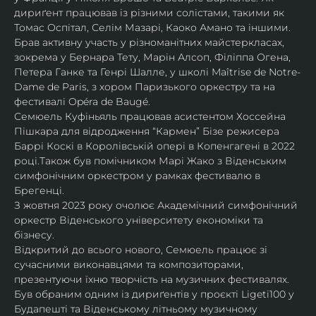
дириґент працював із різними солістами, такими як 
Томас Оспітал, Селім Мазарі, Каоко Амано та іншими. 
Брав активну участь у різноманітних майстеркласах, 
зокрема у Бернара Тету, Марін Алсоп, Філіппа Огена, 
Петера Ганке та Генрі Шалле, у школі Maîtrise de Notre-
Dame de Paris, з хором Паризького оркестру та на 
фестивалі Opéra de Baugé.
Семюель Куфіньяль працював асистентом Хоссейна 
Пішкара для відродження “Кармен” Бізе режисера 
Баррі Коскі в Королівській опері в Копенгагені в 2022 
році.Також був помічником Марі Жако з Віденським 
симфонічним оркестром у рамках фестивалю в 
Брегенці. 
З жовтня 2023 року очолює Академічний симфонічний 
оркестр Віденського університету економіки та 
бізнесу.
Відкритий до всього нового, Семюель працює зі 
сучасними виконавцями та композиторами, 
презентуючи їхню творчість на музичних фестивалях. 
Був обраним одним із дириґентів у проєкті Ligeti100 у 
Будапешті та Віденському літньому музичному 