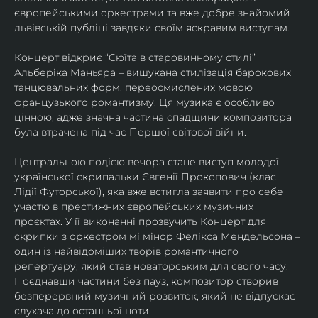
європейськими оркестрами та вже добре знайомий 
львівській публіці завдяки своїм яскравим виступам. 
Концерт відкриє “Сюїта в старовинному стилі” 
Альберіка Маньяра – вишукана стилізація барокових 
танцювальних форм, переосмислених мовою 
французького романтизму. Ця музика є особливо 
цінною, адже значна частина спадщини композитора 
була втрачена під час Першої світової війни. 
Центральною подією вечора стане виступ молодої 
української скрипальки Євгенії Прокопович (клас 
Лідії Футорської), яка вже встигла заявити про себе 
участю в престижних європейських музичних 
проєктах. У її виконанні прозвучить Концерт для 
скрипки з оркестром мі мінор Фелікса Мендельсона – 
один із найвідоміших творів романтичного 
репертуару, який став новаторським для свого часу. 
Поєднавши частини без пауз, композитор створив 
безперервний музичний розвиток, який не відпускає 
слухача до останньої ноти. 