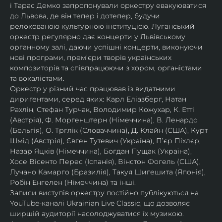
і Тарас Демко запропонували оркестру евакуюватися 
до Львова, де він тепер і дотепер, будучи 
релокованою культурною інституцією. Луганський 
оркестр регулярно дає концерти у Львівському 
органному залі, даючи успішні концерти, виконуючи 
нові програми, прем’єри творів українських 
композиторів та співпрацюючи з хором, органістами 
та вокалістами.
Оркестр у різний час працював із видатними 
дириґентами, серед яких: Карл Еліазберг, Натан 
Рахлін, Стефан Турчак, Володимир Кожухар, К. Етті 
(Австрія), Ф. Моргенштерн (Німеччина), В. Ленардс 
(Бельгія), О. Трглік (Словаччина), Д. Клайн (США), Курт 
Шмід (Австрія), Євген Тутевич (Україна), П’єр Піхлєр, 
Назар Яцків (Німеччина), Богдан Пущак (Україна), 
Хосе Вісенто Перес (Іспанія), Вінстон Фогель (США), 
Лучано Камарго (Бразилія), Такуя Шигешита (Японія), 
Робін Енгелен (Німеччина) та інші.
Записи виступів оркестру постійно публікуються на 
YouTube-каналі Ukrainian Live Classic, що дозволяє 
ширшій аудиторії насолоджуватися їх музикою​.