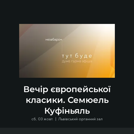
Вечір європейської
класики. Семюель
Куфіньяль
сб, 03 жовт.
  |  
Львівський органний зал