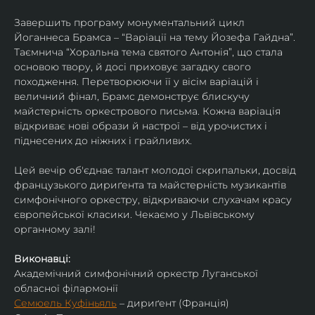
Завершить програму монументальний цикл 
Йоганнеса Брамса – “Варіації на тему Йозефа Гайдна”. 
Таємнича “Хоральна тема святого Антонія”, що стала 
основою твору, й досі приховує загадку свого 
походження. Перетворюючи її у вісім варіацій і 
величний фінал, Брамс демонструє блискучу 
майстерність оркестрового письма. Кожна варіація 
відкриває нові образи й настрої – від урочистих і 
піднесених до ніжних і грайливих. 
Цей вечір об'єднає талант молодої скрипальки, досвід 
французького дириґента та майстерність музикантів 
симфонічного оркестру, відкриваючи слухачам красу 
європейської класики. Чекаємо у Львівському 
органному залі!
Виконавці:
Академічний симфонічний оркестр Луганської 
обласної філармонії
Семюель Куфіньяль
 – дириґент (Франція)