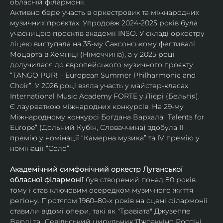
обласній філармонії.
Активно бере участь в оркестрових та міжнародних 
музичних проєктах. Упродовж 2024-2025 років була 
учасницею проєктів академії INSO. У складі оркестру 
ліцею виступала на 35-му Саксонському фестивалі 
Моцарта в Хемніці (Німеччина), а у 2025 році 
долучилася до європейського музичного проєкту 
“TANGO PUR! – European Summer Philharmonic and 
Choir”. У 2026 році взяла участь у майстер-класах 
International Music Academy FORTE у Лієрі (Бельгія).
Є лауреаткою міжнародних конкурсів. На 29-му 
Міжнародному конкурсі Богдана Вархала “Talents for 
Europe” (Дольний Кубін, Словаччина) здобула ІІ 
премію у номінації “Камерна музика” та IV премію у 
номінації “Соло”.
Академічний симфонічний оркестр Луганської 
обласної філармонії
 був створений понад 80 років 
тому і став ключовим осередком музичного життя 
регіону. Протягом 1960–80-х років на сцені філармонії 
ставили відомі опери, такі як "Травіата" Джузеппе 
Верді та "Севільський цирульник"Джоаккіно Россіні. 