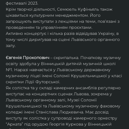
фестивалі 2023.
Крім творчої діяльності, Семюель Куфіньяль також 
цікавиться культурним менеджментом. Його 
запрошують виступати з лекціями на теми, пов’язані з 
проведенням та управлінням проєктами.
Активно концертує і кілька разів відвідував Україну, в 
тому числі дириґував на сцені Львівського органного 
залу. 
Євгенія Прокопович
 – скрипалька. Початкову музичну 
освіту здобула у Вінницькій дитячій музичній школі 
№1. Наразі навчається у Львівському державному 
музичному ліцеї імені Соломії Крушельницької у класі 
скрипки Лідії Футорської.
Як солістка та у складі камерних ансамблів регулярно 
виступає на концертних сценах Львова, зокрема у 
Львівському органному залі, Музеї Соломії 
Крушельницької та Львівському музичному фаховому 
коледжі імені Станіслава Людкевича. Має досвід 
виступу як солістка у супроводі камерного оркестру 
“Арката” під орудою Георгія Куркова у Вінницькій 