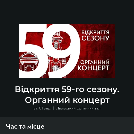
Відкриття 59-го сезону.
Органний концерт
вт, 01 вер.
  |  
Львівський органний зал
Час та місце