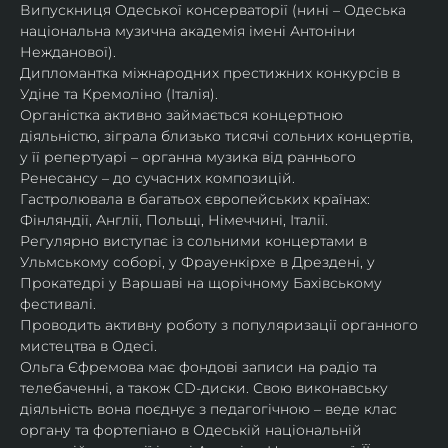
Випускниця Одеської консерваторії (нині – Одеська 
національна музична академія імені Антоніни 
Нежданової).
Дипломантка міжнародних престижних конкурсів в 
Удіне та Кремоліно (Італія).
Органістка активно займається концертною 
діяльністю, зіграла близько тисячі сольних концертів, 
у її репертуарі – органна музика від раннього 
Ренесансу – до сучасних композицій.
Гастролювала в багатьох європейських країнах: 
Фінляндії, Англії, Польщі, Німеччині, Італії.
Регулярно виступає із сольними концертами в 
Ульмському соборі, у Фрауенкірхе в Дрездені, у 
Прокатедрі у Варшаві на щорічному Бахівському 
фестивалі.
Проводить активну роботу з популяризації органного 
мистецтва в Одесі.
Ольга Єфремова має фондові записи на радіо та 
телебаченні, а також CD-диски. Свою виконавську 
діяльність вона поєднує з педагогічною – веде клас 
органу та фортепіано в Одеській національній 