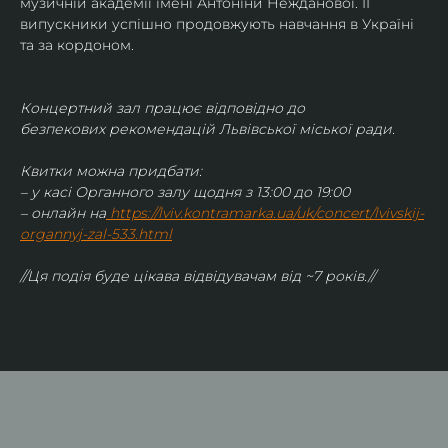
музичній академії імені Антоніни Нежданової. ЇЇ 
випускники успішно продовжують навчання в Україні 
та за кордоном.
Концертний зал працює відповідно до 
безпекових рекомендацій Львівської міської ради.
Квитки можна придбати:
– у касі Органного залу щодня з 13:00 до 19:00
– онлайн на
https://lviv.kontramarka.ua/uk/concert/lvivskij-
organnyj-zal-533.html
//Ця подія буде цікава відвідувачам від ~7 років.//