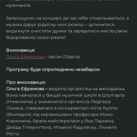
музикантів.
Запрошуємо на концерт, де час ніби сповільнюється, а 
музика дарує рідкісну нині розкіш – зупинитися, 
видихнути очистити думки та зарядитися мистецтвом. 
Відкриваємо сезон разом!
Виконавиця:
Ольга Єфремова
 – орган (Одеса)
Програму буде оприлюднено незабаром
Про виконавицю:
Ольга Єфремова – 
видатна органістка на викладачка.
Вона навчалася у Вищій музичній школі в Штутгарта 
(Німеччина) у знаменитого органіста Людгера 
Ломана, стажувалася в консерваторії міста Куопіо 
(Фінляднія) під керівництвом професора Мікко 
Корхонена. Брала майстеркласи у Яна Лауквіка, 
Девіда Тіттерінгтона, Міхаеля Радулеску, Ліонеля 
Рогга.