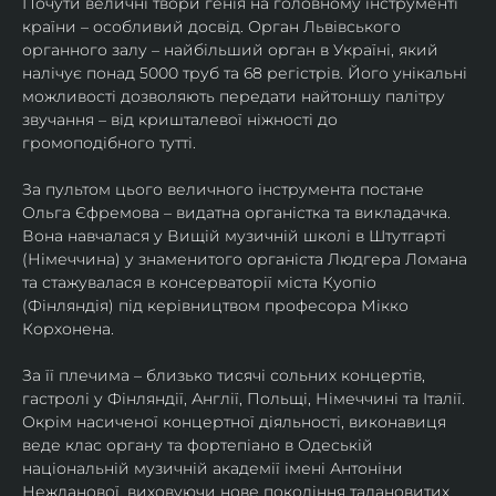
Почути величні твори генія на головному інструменті 
країни – особливий досвід. Орган Львівського 
органного залу – найбільший орган в Україні, який 
налічує понад 5000 труб та 68 регістрів. Його унікальні 
можливості дозволяють передати найтоншу палітру 
звучання – від кришталевої ніжності до 
громоподібного тутті.
За пультом цього величного інструмента постане 
Ольга Єфремова – видатна органістка та викладачка. 
Вона навчалася у Вищій музичній школі в Штутгарті 
(Німеччина) у знаменитого органіста Людгера Ломана 
та стажувалася в консерваторії міста Куопіо 
(Фінляндія) під керівництвом професора Мікко 
Корхонена.
За її плечима – близько тисячі сольних концертів, 
гастролі у Фінляндії, Англії, Польщі, Німеччині та Італії. 
Окрім насиченої концертної діяльності, виконавиця 
веде клас органу та фортепіано в Одеській 
національній музичній академії імені Антоніни 
Нежданової, виховуючи нове покоління талановитих 