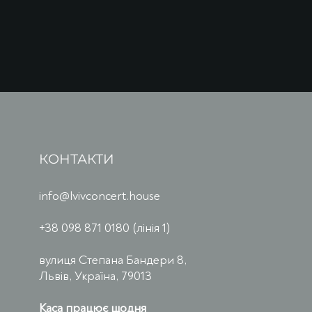
КОНТАКТИ
info@lvivconcert.house
+38 098 871 0180 (лінія 1)
вулиця Степана Бандери 8,
Львів, Україна, 79013
Каса працює щодня