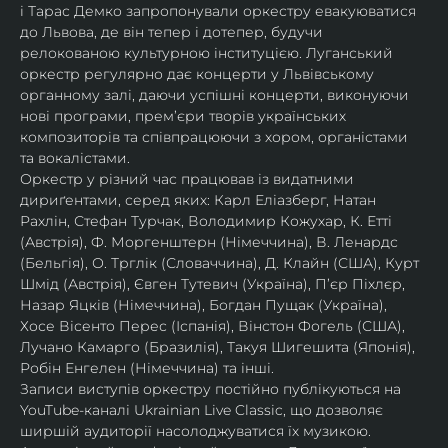
і Тарас Демко запропонували оркестру евакуюватися 
до Львова, де він тепер і дотепер, будучи 
релокованою культурною інституцією. Луганський 
оркестр регулярно дає концерти у Львівському 
органному залі, даючи успішні концерти, виконуючи 
нові програми, прем’єри творів українських 
композиторів та співпрацюючи з хором, органістами 
та вокалістами.
Оркестр у різний час працював із видатними 
дириґентами, серед яких: Карл Еліазберг, Натан 
Рахлін, Стефан Турчак, Володимир Кожухар, К. Етті 
(Австрія), Ф. Моргенштерн (Німеччина), В. Ленардс 
(Бельгія), О. Трглік (Словаччина), Д. Клайн (США), Курт 
Шмід (Австрія), Євген Тутевич (Україна), П’єр Піхлєр, 
Назар Яцків (Німеччина), Богдан Пущак (Україна), 
Хосе Вісенто Перес (Іспанія), Вінстон Фогель (США), 
Лучано Камарго (Бразилія), Такуя Шигешита (Японія), 
Робін Енгелен (Німеччина) та інші.
Записи виступів оркестру постійно публікуються на 
YouTube-каналі Ukrainian Live Classic, що дозволяє 
ширшій аудиторії насолоджуватися їх музикою​.