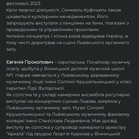
фестивалі 2023.
Крім творчої діяльності, Семюель Куфіньяль також 
цікавиться культурним менеджментом. Його 
запрошують виступати з лекціями на теми, пов’язані з 
проведенням та управлінням проєктами.
Активно концертує і кілька разів відвідував Україну, в 
тому числі дириґував на сцені Львівського органного 
залу. 
Євгенія Прокопович
 – скрипалька. Початкову музичну 
освіту здобула у Вінницькій дитячій музичній школі 
№1. Наразі навчається у Львівському державному 
музичному ліцеї імені Соломії Крушельницької у класі 
скрипки Лідії Футорської.
Як солістка та у складі камерних ансамблів регулярно 
виступає на концертних сценах Львова, зокрема у 
Львівському органному залі, Музеї Соломії 
Крушельницької та Львівському музичному фаховому 
коледжі імені Станіслава Людкевича. Має досвід 
виступу як солістка у супроводі камерного оркестру 
“Арката” під орудою Георгія Куркова у Вінницькій 