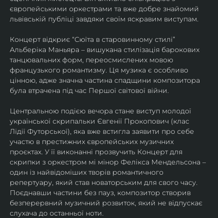
європейськими оркестрами та вже добре знайомий 
львівській публіці завдяки своїм яскравим виступам. 
Концерт відкриє “Сюїта в старовинному стилі” 
Альберіка Маньяра – вишукана стилізація барокових 
танцювальних форм, переосмислених мовою 
французького романтизму. Ця музика є особливо 
цінною, адже значна частина спадщини композитора 
була втрачена під час Першої світової війни. 
Центральною подією вечора стане виступ молодої 
української скрипальки Євгенії Прокопович (клас 
Лідії Футорської), яка вже встигла заявити про себе 
участю в престижних європейських музичних 
проєктах. У її виконанні прозвучить Концерт для 
скрипки з оркестром мі мінор Фелікса Мендельсона – 
один із найвідоміших творів романтичного 
репертуару, який став новаторським для свого часу. 
Поєднавши частини без пауз, композитор створив 
безперервний музичний розвиток, який не відпускає 
слухача до останньої ноти. 