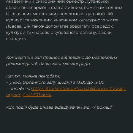
Академічний симфонічний оркестр Луганської 
обласної філармонії став активним, помітним і одним 
із ключових мистецьких колективів в українській 
культурі та важливим учасником культурного життя 
Львова. Він також допомагає зберігати осередок 
культури тимчасово окупованого регіону, звідки 
походить.
Концертний зал працює відповідно до безпекових 
рекомендацій Львівської міської ради.
Квитки можна придбати:
– у касі Органного залу щодня з 13:00 до 19:00
– онлайн на
https://lviv.kontramarka.ua/uk/concert/lvivskij-
organnyj-zal-533.html
//Ця подія буде цікава відвідувачам від ~7 років.//