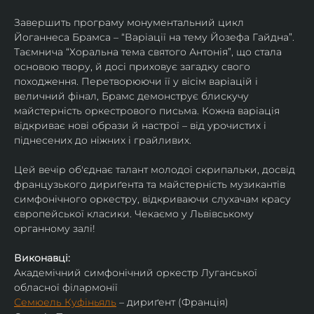
Завершить програму монументальний цикл 
Йоганнеса Брамса – “Варіації на тему Йозефа Гайдна”. 
Таємнича “Хоральна тема святого Антонія”, що стала 
основою твору, й досі приховує загадку свого 
походження. Перетворюючи її у вісім варіацій і 
величний фінал, Брамс демонструє блискучу 
майстерність оркестрового письма. Кожна варіація 
відкриває нові образи й настрої – від урочистих і 
піднесених до ніжних і грайливих. 
Цей вечір об'єднає талант молодої скрипальки, досвід 
французького дириґента та майстерність музикантів 
симфонічного оркестру, відкриваючи слухачам красу 
європейської класики. Чекаємо у Львівському 
органному залі!
Виконавці:
Академічний симфонічний оркестр Луганської 
обласної філармонії
Семюель Куфіньяль
 – дириґент (Франція)