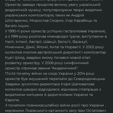
Оркестр завжди приділяв велику увагу українській 
академічній музиці, популяризуючи твори видатних 
українських композиторів, таких як Андрій 
Штогаренко, Мирослав Скорик, Ігор Карабиць та 
багато інших.
У 1990-ті роки оркестр успішно гастролював Україною, 
а з 1999 року розпочав міжнародні турне, виступаючи в 
Італії, Іспанії, Австрії, Швеції, Бельгії, Франції, 
Німеччині, Данії, Японії, Китаї та Норвегії. У 2002 році 
колектив очолив австрійський диригент і композитор 
Курт Шмід, завдяки якому почався новий етап 
розвитку оркестру. У 2006 році симфонічний 
оркестр отримав звання "Академічний".
Після початку війни на сході України у 2014 році 
оркестр був змушений переїхати до Сєвєродонецька. 
Завдяки зусиллям директора Ігоря Шаповалова 
колектив швидко відродився, відновив співпрацю з 
видатними митцями й диригентами України та 
Європи.
З початком повномасштабної війни росії про України 
керівники Львівського органного залу Іван Остапович 