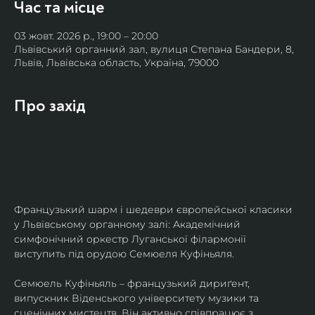
Час та місце
03 жовт. 2026 р., 19:00 – 20:00
Львівський органний зал, вулиця Степана Бандери, 8,
Львів, Львівська область, Україна, 79000
Про захід
Французький шарм і шедеври європейської класики 
у Львівському органному залі: Академічний 
симфонічний оркестр Луганської філармонії 
виступить під орудою Семюеля Куфіньяля.
Семюель Куфіньяль – французький дириґент, 
випускник Віденського університету музики та 
сценічних мистецтв. Він активно співпрацює з 