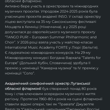
обласній філармонії.
Активно бере участь в оркестрових та міжнародних 
музичних проєктах. Упродовж 2024-2025 років була 
учасницею проєктів академії INSO. У складі оркестру 
ліцею виступала на 35-му Саксонському фестивалі 
Моцарта в Хемніці (Німеччина), а у 2025 році 
долучилася до європейського музичного проєкту 
“TANGO PUR! – European Summer Philharmonic and 
Choir”. У 2026 році взяла участь у майстер-класах 
International Music Academy FORTE у Лієрі (Бельгія).
Є лауреаткою міжнародних конкурсів. На 29-му 
Міжнародному конкурсі Богдана Вархала “Talents for 
Europe” (Дольний Кубін, Словаччина) здобула ІІ 
премію у номінації “Камерна музика” та IV премію у 
номінації “Соло”.
Академічний симфонічний оркестр Луганської 
обласної філармонії
 був створений понад 80 років 
тому і став ключовим осередком музичного життя 
регіону. Протягом 1960–80-х років на сцені філармонії 
ставили відомі опери, такі як "Травіата" Джузеппе 
Верді та "Севільський цирульник"Джоаккіно Россіні. 