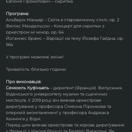
Євгенія Прокопович – скрипка
Програма:
Альберік Маньяр – Сюїта в старовинному стилі, ор. 2
Фелікс Мендельсон – Концерт для скрипки з 
оркестром мі мінор, ор. 64
Йоганнес Брамс – Варіації на тему Йозефа Гайдна, ор. 
56a
У програмі можливі зміни!
Тривалість: близько години
Про виконавців:
Семюель Куфіньяль
 – дириґент (Франція). Випускник 
Віденського університету музики та сценічних 
мистецтв. У 2019 році він вивчав оркестрове 
дириґування у професора Сімеона Піронкова та 
оперний акомпанемент у професора Андреаса 
Хеннінга у Відні.
Перед цим вивчав оркестрове та хорове дириґування 
у Франції у Ніколя Брошо та Беатріс Варкольє. Як 