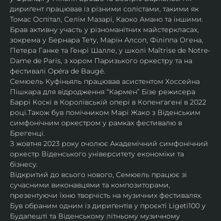
дириґент працював із різними солістами, такими як 
Томас Оспітал, Селім Мазарі, Каоко Амано та іншими. 
Брав активну участь у різноманітних майстеркласах, 
зокрема у Бернара Тету, Марін Алсоп, Філіппа Огена, 
Петера Ганке та Генрі Шалле, у школі Maîtrise de Notre-
Dame de Paris, з хором Паризького оркестру та на 
фестивалі Opéra de Baugé.
Семюель Куфіньяль працював асистентом Хоссейна 
Пішкара для відродження “Кармен” Бізе режисера 
Баррі Коскі в Королівській опері в Копенгагені в 2022 
році.Також був помічником Марі Жако з Віденським 
симфонічним оркестром у рамках фестивалю в 
Брегенці. 
З жовтня 2023 року очолює Академічний симфонічний 
оркестр Віденського університету економіки та 
бізнесу.
Відкритий до всього нового, Семюель працює зі 
сучасними виконавцями та композиторами, 
презентуючи їхню творчість на музичних фестивалях. 
Був обраним одним із дириґентів у проєкті Ligeti100 у 
Будапешті та Віденському літньому музичному 