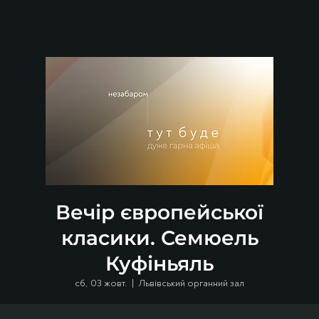
Вечір європейської
класики. Семюель
Куфіньяль
сб, 03 жовт.
  |  
Львівський органний зал