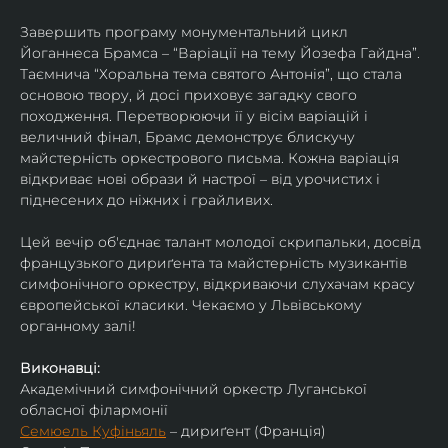
Завершить програму монументальний цикл 
Йоганнеса Брамса – “Варіації на тему Йозефа Гайдна”. 
Таємнича “Хоральна тема святого Антонія”, що стала 
основою твору, й досі приховує загадку свого 
походження. Перетворюючи її у вісім варіацій і 
величний фінал, Брамс демонструє блискучу 
майстерність оркестрового письма. Кожна варіація 
відкриває нові образи й настрої – від урочистих і 
піднесених до ніжних і грайливих. 
Цей вечір об'єднає талант молодої скрипальки, досвід 
французького дириґента та майстерність музикантів 
симфонічного оркестру, відкриваючи слухачам красу 
європейської класики. Чекаємо у Львівському 
органному залі!
Виконавці:
Академічний симфонічний оркестр Луганської 
обласної філармонії
Семюель Куфіньяль
 – дириґент (Франція)