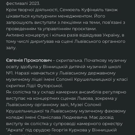
фестивалі 2023.
Крім творчої діяльності, Семюель Куфіньяль також 
цікавиться культурним менеджментом. Його 
запрошують виступати з лекціями на теми, пов’язані з 
проведенням та управлінням проєктами.
Активно концертує і кілька разів відвідував Україну, в 
тому числі дириґував на сцені Львівського органного 
залу. 
Євгенія Прокопович
 – скрипалька. Початкову музичну 
освіту здобула у Вінницькій дитячій музичній школі 
№1. Наразі навчається у Львівському державному 
музичному ліцеї імені Соломії Крушельницької у класі 
скрипки Лідії Футорської.
Як солістка та у складі камерних ансамблів регулярно 
виступає на концертних сценах Львова, зокрема у 
Львівському органному залі, Музеї Соломії 
Крушельницької та Львівському музичному фаховому 
коледжі імені Станіслава Людкевича. Має досвід 
виступу як солістка у супроводі камерного оркестру 
“Арката” під орудою Георгія Куркова у Вінницькій 