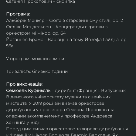
Євгенія Прокопович – скрипка
Програма:
Альберік Маньяр – Сюїта в старовинному стилі, ор. 2
Фелікс Мендельсон – Концерт для скрипки з 
оркестром мі мінор, ор. 64
Йоганнес Брамс – Варіації на тему Йозефа Гайдна, ор. 
56a
У програмі можливі зміни!
Тривалість: близько години
Про виконавців:
Семюель Куфіньяль
 – дириґент (Франція). Випускник 
Віденського університету музики та сценічних 
мистецтв. У 2019 році він вивчав оркестрове 
дириґування у професора Сімеона Піронкова та 
оперний акомпанемент у професора Андреаса 
Хеннінга у Відні.
Перед цим вивчав оркестрове та хорове дириґування 
у Франції у Ніколя Брошо та Беатріс Варкольє. Як 