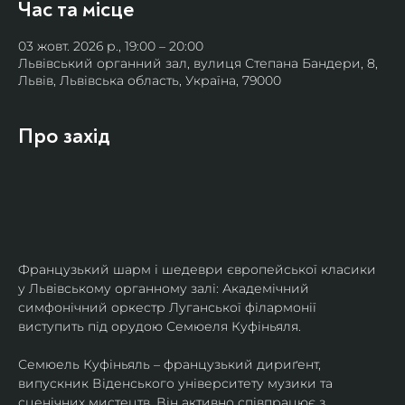
Час та місце
03 жовт. 2026 р., 19:00 – 20:00
Львівський органний зал, вулиця Степана Бандери, 8,
Львів, Львівська область, Україна, 79000
Про захід
Французький шарм і шедеври європейської класики 
у Львівському органному залі: Академічний 
симфонічний оркестр Луганської філармонії 
виступить під орудою Семюеля Куфіньяля.
Семюель Куфіньяль – французький дириґент, 
випускник Віденського університету музики та 
сценічних мистецтв. Він активно співпрацює з 