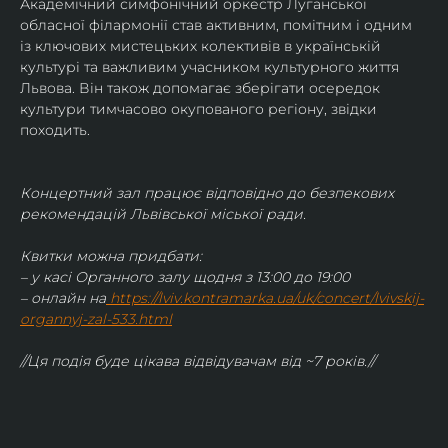
Академічний симфонічний оркестр Луганської 
обласної філармонії став активним, помітним і одним 
із ключових мистецьких колективів в українській 
культурі та важливим учасником культурного життя 
Львова. Він також допомагає зберігати осередок 
культури тимчасово окупованого регіону, звідки 
походить.
Концертний зал працює відповідно до безпекових 
рекомендацій Львівської міської ради.
Квитки можна придбати:
– у касі Органного залу щодня з 13:00 до 19:00
– онлайн на
https://lviv.kontramarka.ua/uk/concert/lvivskij-
organnyj-zal-533.html
//Ця подія буде цікава відвідувачам від ~7 років.//