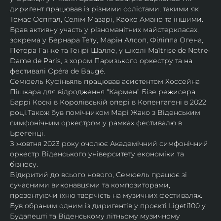
дириґент працював із різними солістами, такими як 
Томас Оспітал, Селім Мазарі, Каоко Амано та іншими. 
Брав активну участь у різноманітних майстеркласах, 
зокрема у Бернара Тету, Марін Алсоп, Філіппа Огена, 
Петера Ганке та Генрі Шалле, у школі Maîtrise de Notre-
Dame de Paris, з хором Паризького оркестру та на 
фестивалі Opéra de Baugé.
Семюель Куфіньяль працював асистентом Хоссейна 
Пішкара для відродження “Кармен” Бізе режисера 
Баррі Коскі в Королівській опері в Копенгагені в 2022 
році.Також був помічником Марі Жако з Віденським 
симфонічним оркестром у рамках фестивалю в 
Брегенці. 
З жовтня 2023 року очолює Академічний симфонічний 
оркестр Віденського університету економіки та 
бізнесу.
Відкритий до всього нового, Семюель працює зі 
сучасними виконавцями та композиторами, 
презентуючи їхню творчість на музичних фестивалях. 
Був обраним одним із дириґентів у проєкті Ligeti100 у 
Будапешті та Віденському літньому музичному 