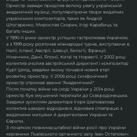
Оркестр завжди приділяв велику увагу українській 
академічній музиці, популяризуючи твори видатних 
українських композиторів, таких як Андрій 
Штогаренко, Мирослав Скорик, Ігор Карабиць та 
багато інших.
У 1990-ті роки оркестр успішно гастролював Україною, 
а з 1999 року розпочав міжнародні турне, виступаючи в 
Італії, Іспанії, Австрії, Швеції, Бельгії, Франції, 
Німеччині, Данії, Японії, Китаї та Норвегії. У 2002 році 
колектив очолив австрійський диригент і композитор 
Курт Шмід, завдяки якому почався новий етап 
розвитку оркестру. У 2006 році симфонічний 
оркестр отримав звання "Академічний".
Після початку війни на сході України у 2014 році 
оркестр був змушений переїхати до Сєвєродонецька. 
Завдяки зусиллям директора Ігоря Шаповалова 
колектив швидко відродився, відновив співпрацю з 
видатними митцями й диригентами України та 
Європи.
З початком повномасштабної війни росії про України 
керівники Львівського органного залу Іван Остапович 