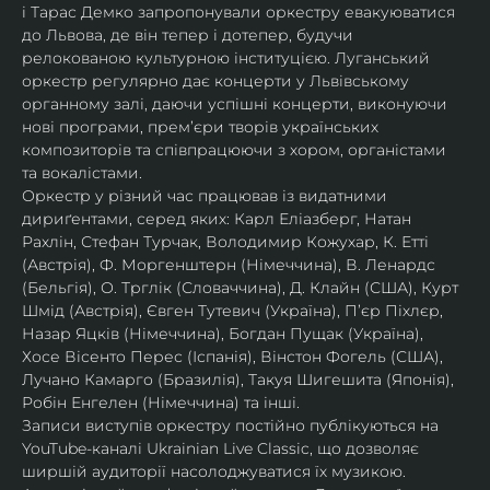
і Тарас Демко запропонували оркестру евакуюватися 
до Львова, де він тепер і дотепер, будучи 
релокованою культурною інституцією. Луганський 
оркестр регулярно дає концерти у Львівському 
органному залі, даючи успішні концерти, виконуючи 
нові програми, прем’єри творів українських 
композиторів та співпрацюючи з хором, органістами 
та вокалістами.
Оркестр у різний час працював із видатними 
дириґентами, серед яких: Карл Еліазберг, Натан 
Рахлін, Стефан Турчак, Володимир Кожухар, К. Етті 
(Австрія), Ф. Моргенштерн (Німеччина), В. Ленардс 
(Бельгія), О. Трглік (Словаччина), Д. Клайн (США), Курт 
Шмід (Австрія), Євген Тутевич (Україна), П’єр Піхлєр, 
Назар Яцків (Німеччина), Богдан Пущак (Україна), 
Хосе Вісенто Перес (Іспанія), Вінстон Фогель (США), 
Лучано Камарго (Бразилія), Такуя Шигешита (Японія), 
Робін Енгелен (Німеччина) та інші.
Записи виступів оркестру постійно публікуються на 
YouTube-каналі Ukrainian Live Classic, що дозволяє 
ширшій аудиторії насолоджуватися їх музикою​.