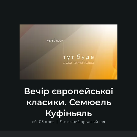
Вечір європейської
класики. Семюель
Куфіньяль
сб, 03 жовт.
  |  
Львівський органний зал