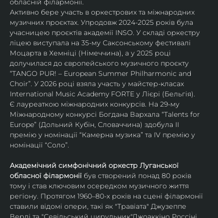
обласній філармонії.
Активно бере участь в оркестрових та міжнародних 
музичних проєктах. Упродовж 2024-2025 років була 
учасницею проєктів академії INSO. У складі оркестру 
ліцею виступала на 35-му Саксонському фестивалі 
Моцарта в Хемніці (Німеччина), а у 2025 році 
долучилася до європейського музичного проєкту 
“TANGO PUR! – European Summer Philharmonic and 
Choir”. У 2026 році взяла участь у майстер-класах 
International Music Academy FORTE у Лієрі (Бельгія).
Є лауреаткою міжнародних конкурсів. На 29-му 
Міжнародному конкурсі Богдана Вархала “Talents for 
Europe” (Дольний Кубін, Словаччина) здобула ІІ 
премію у номінації “Камерна музика” та IV премію у 
номінації “Соло”.
Академічний симфонічний оркестр Луганської 
обласної філармонії
 був створений понад 80 років 
тому і став ключовим осередком музичного життя 
регіону. Протягом 1960–80-х років на сцені філармонії 
ставили відомі опери, такі як "Травіата" Джузеппе 
Верді та "Севільський цирульник"Джоаккіно Россіні. 