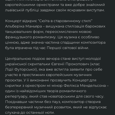
європейськими оркестрами та вже добре знайомий 
львівській публіці завдяки своїм яскравим виступам. 
Концерт відкриє “Сюїта в старовинному стилі” 
Альберіка Маньяра – вишукана стилізація барокових 
танцювальних форм, переосмислених мовою 
французького романтизму. Ця музика є особливо 
цінною, адже значна частина спадщини композитора 
була втрачена під час Першої світової війни. 
Центральною подією вечора стане виступ молодої 
української скрипальки Євгенії Прокопович (клас 
Лідії Футорської), яка вже встигла заявити про себе 
участю в престижних європейських музичних 
проєктах. У її виконанні прозвучить Концерт для 
скрипки з оркестром мі мінор Фелікса Мендельсона – 
один із найвідоміших творів романтичного 
репертуару, який став новаторським для свого часу. 
Поєднавши частини без пауз, композитор створив 
безперервний музичний розвиток, який не відпускає 
слухача до останньої ноти. 