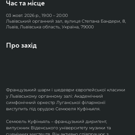
Час та місце
03 жовт. 2026 р., 19:00 – 20:00
Львівський органний зал, вулиця Степана Бандери, 8,
Львів, Львівська область, Україна, 79000
Про захід
Французький шарм і шедеври європейської класики 
у Львівському органному залі: Академічний 
симфонічний оркестр Луганської філармонії 
виступить під орудою Семюеля Куфіньяля.
Семюель Куфіньяль – французький дириґент, 
випускник Віденського університету музики та 
сценічних мистецтв. Він активно співпрацює з 