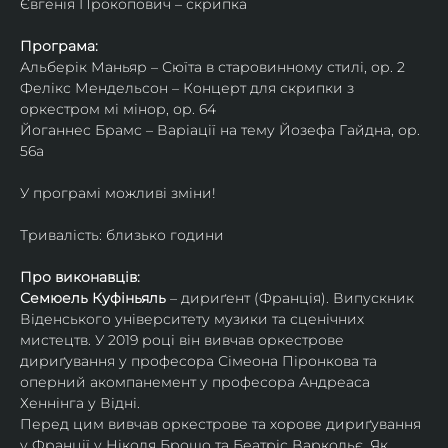
Євгенія Прокопович – скрипка
Програма:
Альберік Маньяр – Сюїта в старовинному стилі, ор. 2
Фелікс Мендельсон – Концерт для скрипки з 
оркестром мі мінор, ор. 64
Йоганнес Брамс – Варіації на тему Йозефа Гайдна, ор. 
56a
У програмі можливі зміни!
Тривалість: близько години
Про виконавців:
Семюель Куфіньяль
 – дириґент (Франція). Випускник 
Віденського університету музики та сценічних 
мистецтв. У 2019 році він вивчав оркестрове 
дириґування у професора Сімеона Піронкова та 
оперний акомпанемент у професора Андреаса 
Хеннінга у Відні.
Перед цим вивчав оркестрове та хорове дириґування 
у Франції у Ніколя Брошо та Беатріс Варкольє. Як 