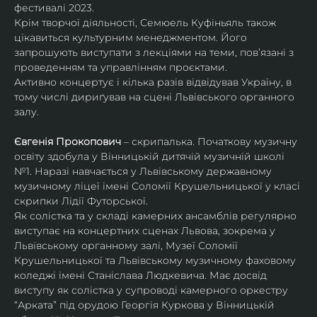
фестивалі 2023.
Крім творчої діяльності, Семюель Куфіньяль також 
цікавиться культурним менеджментом. Його 
запрошують виступати з лекціями на теми, пов’язані з 
проведенням та управлінням проєктами.
Активно концертує і кілька разів відвідував Україну, в 
тому числі дириґував на сцені Львівського органного 
залу. 
Євгенія Прокопович
 – скрипалька. Початкову музичну 
освіту здобула у Вінницькій дитячій музичній школі 
№1. Наразі навчається у Львівському державному 
музичному ліцеї імені Соломії Крушельницької у класі 
скрипки Лідії Футорської.
Як солістка та у складі камерних ансамблів регулярно 
виступає на концертних сценах Львова, зокрема у 
Львівському органному залі, Музеї Соломії 
Крушельницької та Львівському музичному фаховому 
коледжі імені Станіслава Людкевича. Має досвід 
виступу як солістка у супроводі камерного оркестру 
“Арката” під орудою Георгія Куркова у Вінницькій 