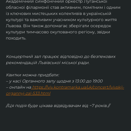
Академічний симфонічний оркестр Луганської 
обласної філармонії став активним, помітним і одним 
із ключових мистецьких колективів в українській 
культурі та важливим учасником культурного життя 
Львова. Він також допомагає зберігати осередок 
культури тимчасово окупованого регіону, звідки 
походить.
Концертний зал працює відповідно до безпекових 
рекомендацій Львівської міської ради.
Квитки можна придбати:
– у касі Органного залу щодня з 13:00 до 19:00
– онлайн на
https://lviv.kontramarka.ua/uk/concert/lvivskij-
organnyj-zal-533.html
//Ця подія буде цікава відвідувачам від ~7 років.//