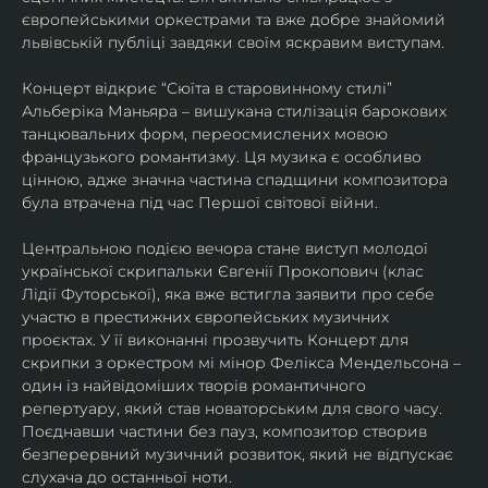
європейськими оркестрами та вже добре знайомий 
львівській публіці завдяки своїм яскравим виступам. 
Концерт відкриє “Сюїта в старовинному стилі” 
Альберіка Маньяра – вишукана стилізація барокових 
танцювальних форм, переосмислених мовою 
французького романтизму. Ця музика є особливо 
цінною, адже значна частина спадщини композитора 
була втрачена під час Першої світової війни. 
Центральною подією вечора стане виступ молодої 
української скрипальки Євгенії Прокопович (клас 
Лідії Футорської), яка вже встигла заявити про себе 
участю в престижних європейських музичних 
проєктах. У її виконанні прозвучить Концерт для 
скрипки з оркестром мі мінор Фелікса Мендельсона – 
один із найвідоміших творів романтичного 
репертуару, який став новаторським для свого часу. 
Поєднавши частини без пауз, композитор створив 
безперервний музичний розвиток, який не відпускає 
слухача до останньої ноти. 