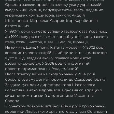
Оркестр завжди приділяв велику увагу українській 
академічній музиці, популяризуючи твори видатних 
українських композиторів, таких як Андрій 
Штогаренко, Мирослав Скорик, Ігор Карабиць та 
багато інших.
У 1990-ті роки оркестр успішно гастролював Україною, 
а з 1999 року розпочав міжнародні турне, виступаючи в 
Італії, Іспанії, Австрії, Швеції, Бельгії, Франції, 
Німеччині, Данії, Японії, Китаї та Норвегії. У 2002 році 
колектив очолив австрійський диригент і композитор 
Курт Шмід, завдяки якому почався новий етап 
розвитку оркестру. У 2006 році симфонічний 
оркестр отримав звання "Академічний".
Після початку війни на сході України у 2014 році 
оркестр був змушений переїхати до Сєвєродонецька. 
Завдяки зусиллям директора Ігоря Шаповалова 
колектив швидко відродився, відновив співпрацю з 
видатними митцями й диригентами України та 
Європи.
З початком повномасштабної війни росії про України 
керівники Львівського органного залу Іван Остапович 