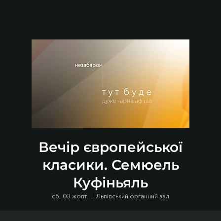
Вечір європейської
класики. Семюель
Куфіньяль
сб, 03 жовт.
  |  
Львівський органний зал