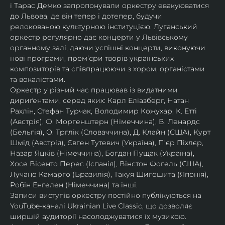
і Тарас Демко запропонували оркестру евакуюватися 
до Львова, де він тепер і дотепер, будучи 
релокованою культурною інституцією. Луганський 
оркестр регулярно дає концерти у Львівському 
органному залі, даючи успішні концерти, виконуючи 
нові програми, прем’єри творів українських 
композиторів та співпрацюючи з хором, органістами 
та вокалістами.
Оркестр у різний час працював із видатними 
дириґентами, серед яких: Карл Еліазберг, Натан 
Рахлін, Стефан Турчак, Володимир Кожухар, К. Етті 
(Австрія), Ф. Моргенштерн (Німеччина), В. Ленардс 
(Бельгія), О. Трглік (Словаччина), Д. Клайн (США), Курт 
Шмід (Австрія), Євген Тутевич (Україна), П’єр Піхлєр, 
Назар Яцків (Німеччина), Богдан Пущак (Україна), 
Хосе Вісенто Перес (Іспанія), Вінстон Фогель (США), 
Лучано Камарго (Бразилія), Такуя Шигешита (Японія), 
Робін Енгелен (Німеччина) та інші.
Записи виступів оркестру постійно публікуються на 
YouTube-каналі Ukrainian Live Classic, що дозволяє 
ширшій аудиторії насолоджуватися їх музикою​.