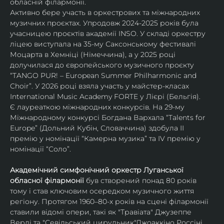
обласній філармонії.
Активно бере участь в оркестрових та міжнародних 
музичних проєктах. Упродовж 2024-2025 років була 
учасницею проєктів академії INSO. У складі оркестру 
ліцею виступала на 35-му Саксонському фестивалі 
Моцарта в Хемніці (Німеччина), а у 2025 році 
долучилася до європейського музичного проєкту 
“TANGO PUR! – European Summer Philharmonic and 
Choir”. У 2026 році взяла участь у майстер-класах 
International Music Academy FORTE у Лієрі (Бельгія).
Є лауреаткою міжнародних конкурсів. На 29-му 
Міжнародному конкурсі Богдана Вархала “Talents for 
Europe” (Дольний Кубін, Словаччина) здобула ІІ 
премію у номінації “Камерна музика” та IV премію у 
номінації “Соло”.
Академічний симфонічний оркестр Луганської 
обласної філармонії
 був створений понад 80 років 
тому і став ключовим осередком музичного життя 
регіону. Протягом 1960–80-х років на сцені філармонії 
ставили відомі опери, такі як "Травіата" Джузеппе 
Верді та "Севільський цирульник"Джоаккіно Россіні. 