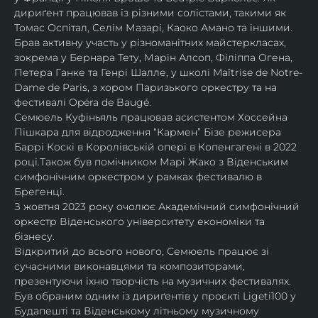
дириґент працював із різними солістами, такими як 
Томас Оспітал, Селім Мазарі, Каоко Амано та іншими. 
Брав активну участь у різноманітних майстеркласах, 
зокрема у Бернара Тету, Марін Алсоп, Філіппа Огена, 
Петера Ганке та Генрі Шалле, у школі Maîtrise de Notre-
Dame de Paris, з хором Паризького оркестру та на 
фестивалі Opéra de Baugé.
Семюель Куфіньяль працював асистентом Хоссейна 
Пішкара для відродження “Кармен” Бізе режисера 
Баррі Коскі в Королівській опері в Копенгагені в 2022 
році.Також був помічником Марі Жако з Віденським 
симфонічним оркестром у рамках фестивалю в 
Брегенці. 
З жовтня 2023 року очолює Академічний симфонічний 
оркестр Віденського університету економіки та 
бізнесу.
Відкритий до всього нового, Семюель працює зі 
сучасними виконавцями та композиторами, 
презентуючи їхню творчість на музичних фестивалях. 
Був обраним одним із дириґентів у проєкті Ligeti100 у 
Будапешті та Віденському літньому музичному 