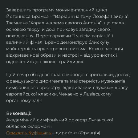
Завершить програму монументальний цикл 
Йоганнеса Брамса – “Варіації на тему Йозефа Гайдна”. 
Таємнича “Хоральна тема святого Антонія”, що стала 
основою твору, й досі приховує загадку свого 
походження. Перетворюючи її у вісім варіацій і 
величний фінал, Брамс демонструє блискучу 
майстерність оркестрового письма. Кожна варіація 
відкриває нові образи й настрої – від урочистих і 
піднесених до ніжних і грайливих. 
Цей вечір об'єднає талант молодої скрипальки, досвід 
французького дириґента та майстерність музикантів 
симфонічного оркестру, відкриваючи слухачам красу 
європейської класики. Чекаємо у Львівському 
органному залі!
Виконавці:
Академічний симфонічний оркестр Луганської 
обласної філармонії
Семюель Куфіньяль
 – дириґент (Франція)