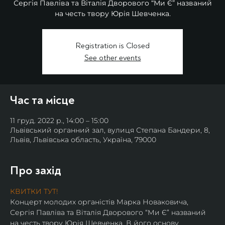
Сергія Павліва та Віталія Дворового “Ми Є” названий
на честь твору Юрія Шевченка.
Registration is Closed
See other events
Час та місце
11 груд. 2022 р., 14:00 – 15:00
Львівський органний зал, вулиця Степана Бандери, 8,
Львів, Львівська область, Україна, 79000
Про захід
КВИТКИ ТУТ!
Концерт молодих органістів Марка Новаковича, 
Сергія Павліва та Віталія Дворового “Ми Є” названий 
на честь твору Юрія Шевченка. В його основу 