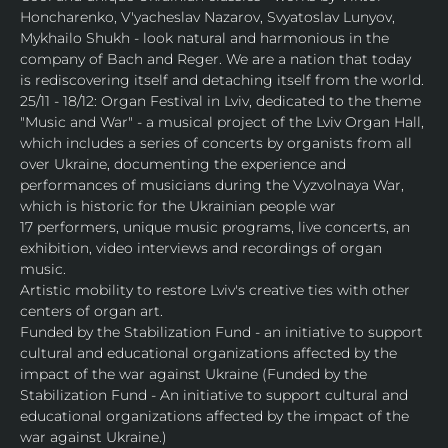
Honcharenko, V'yacheslav Nazarov, Svyatoslav Lunyov, 
Mykhailo Shukh - look natural and harmonious in the 
company of Bach and Reger. We are a nation that today 
is rediscovering itself and detaching itself from the world.
25/11 - 18/12: Organ Festival in Lviv, dedicated to the theme 
"Music and War" - a musical project of the Lviv Organ Hall, 
which includes a series of concerts by organists from all 
over Ukraine, documenting the experience and 
performances of musicians during the Vyzvolnaya War, 
which is historic for the Ukrainian people war
17 performers, unique music programs, live concerts, an 
exhibition, video interviews and recordings of organ 
music.
Artistic mobility to restore Lviv's creative ties with other 
centers of organ art.
Funded by the Stabilization Fund - an initiative to support 
cultural and educational organizations affected by the 
impact of the war against Ukraine (Funded by the 
Stabilization Fund - An initiative to support cultural and 
educational organizations affected by the impact of the 
war against Ukraine.)