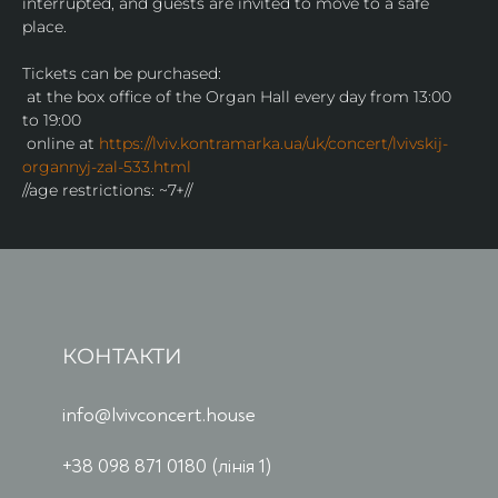
interrupted, and guests are invited to move to a safe 
place.
Tickets can be purchased:
 at the box office of the Organ Hall every day from 13:00 
to 19:00
 online at 
https://lviv.kontramarka.ua/uk/concert/lvivskij-
organnyj-zal-533.html
//age restrictions: ~7+//
КОНТАКТИ
info@lvivconcert.house
+38 098 871 0180 (лінія 1)