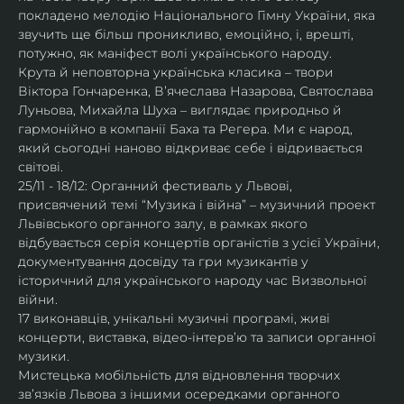
покладено мелодію Національного Гімну України, яка 
звучить ще більш проникливо, емоційно, і, врешті, 
потужно, як маніфест волі українського народу.
Крута й неповторна українська класика – твори 
Віктора Гончаренка, Вʼячеслава Назарова, Святослава 
Луньова, Михайла Шуха – виглядає природньо й 
гармонійно в компанії Баха та Регера. Ми є народ, 
який сьогодні наново відкриває себе і відривається 
світові.
25/11 - 18/12: Органний фестиваль у Львові, 
присвячений темі “Музика і війна” – музичний проект 
Львівського органного залу, в рамках якого 
відбувається серія концертів органістів з усієї України, 
документування досвіду та гри музикантів у 
історичний для українського народу час Визвольної 
війни.
17 виконавців, унікальні музичні програмі, живі 
концерти, виставка, відео-інтервʼю та записи органної 
музики.
Мистецька мобільність для відновлення творчих 
зв’язків Львова з іншими осередками органного 