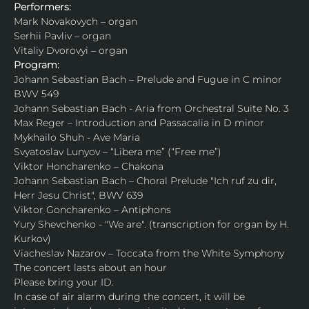
Performers:
Mark Novakovych – organ
Serhii Pavliv – organ
Vitaliy Dvorovyi – organ
Program:
Johann Sebastian Bach – Prelude and Fugue in C minor 
BWV 549
Johann Sebastian Bach - Aria from Orchestral Suite No. 3
Max Reger – Introduction and Passacalia in D minor
Mykhailo Shuh - Ave Maria
Svyatoslav Lunyov – “Libera me” (“Free me”)
Viktor Honcharenko – Chakona
Johann Sebastian Bach – Choral Prelude "Ich ruf zu dir, 
Herr Jesu Christ", BWV 639
Viktor Goncharenko – Antiphons
Yury Shevchenko - "We are". (transcription for organ by H. 
Kurkov)
Viacheslav Nazarov – Toccata from the White Symphony
The concert lasts about an hour
Please bring your ID.
In case of air alarm during the concert, it will be 