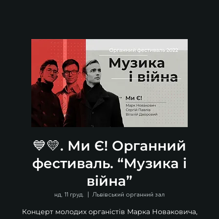
💙💛. Ми Є! Органний
фестиваль. “Музика і
війна”
нд, 11 груд.
  |  
Львівський органний зал
Концерт молодих органістів Марка Новаковича,