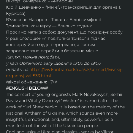
Віктор Гончаренко – Антифони
Юрій Шевченко – “Ми є”. (транскрипція для органа Г. 
Куркова)
Вʼячеслав Назаров – Токата з Білої симфонії
Тривалість концерту — близько години
Просимо мати з собою документ, що посвідчує особу.
У разі оголошення повітряної тривоги під час 
концерту його буде перервано, а гостям 
запропоновано перейти в безпечне місце.
Квитки можна придбати:
у касі Органного залу щодня з 13:00 до 19:00
онлайн на 
https://lviv.kontramarka.ua/uk/concert/lvivskij-
organnyj-zal-533.html
//вікові обмеження: ~7+//
///ENGLISH BELOW///
The concert of young organists Mark Novakovych, Serhii 
Pavliv and Vitaliy Dvorovyi "We Are" is named after the 
work of Yuri Shevchenko. It is based on the melody of the 
National Anthem of Ukraine, which sounds even more 
insightful, emotional, and, ultimately, powerful, as a 
manifesto of the will of the Ukrainian people.
Cool and unique Ukrainian classics - works by Viktor 