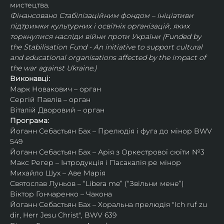
мистецтва.
Фінансовано Стабілізаційним фондом – ініціативи 
підтримки культурних і освітніх організацій, яких 
торкнулися насліди війни проти України (Funded by 
the Stabilisation Fund - An initiative to support cultural 
and educational organisations affected by the impact of 
the war against Ukraine.)
Виконавці:
Марк Новакович – орган
Сергій Павлів – орган
Віталій Дворовий – орган
Програма:
Йоганн Себастьян Бах – Прелюдія і фуга до мінор BWV 
549
Йоганн Себастьян Бах – Арія з Оркестрової сюїти №3
Макс Регер – Інтродукція і Пасакалія ре мінор
Михайло Шух – Аве Марія
Святослав Луньов – “Libera me” (“Звільни мене”)
Віктор Гончаренко – Чакона
Йоганн Себастьян Бах – Хоральна прелюдія "Ich ruf zu 
dir, Herr Jesu Christ", BWV 639