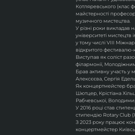
Котляревського (клас ф
майстерності професорки
музичного мистецтва.
У різні роки викладав 
університеті мистецтв 
у тому числі VIII Міжна
відкритого фестивалю-ко
Виступав як соліст раз
філармонії, Молодіжни
Брав активну участь у
Алексєєва, Сергія Едель
Як концертмейстер брав
Шютцер, Крістіана Хіль
Рабчевської, Володими
У 2016 році став стипен
стипендію Rotary Club (
З 2023 року працює кон
концертмейстер Київськ