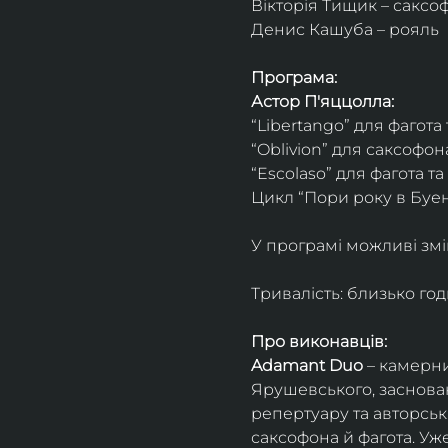
Вікторія Тищик – саксо
Денис Кашуба – рояль
Програма:
Астор П'яццолла:
“Libertango” для фагота
“Oblivion” для саксофон
“Escolaso” для фагота т
Цикл “Пори року в Буен
У програмі можливі змі
Тривалість: близько го
Про виконавців:
Adamant Duo
 – камерни
Ярушевського, заснован
репертуару та авторсь
саксофона й фагота. Уж