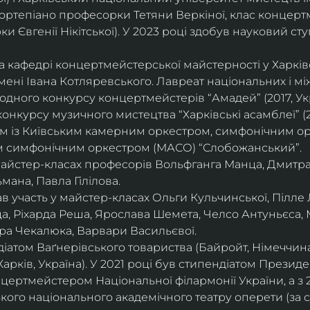
ортепіано професорки Тетяни Веркіної, клас концерт
 Євгенії Нікітської). У 2023 році здобув науковий ступ
на кафедрі концертмейстерської майстерності у Харк
імені Івана Котляревського. Лавреат національних і м
родного конкурсу концертмейстерів “Амадей” (2017, Ук
нкурсу музичного мистецтва “Харківські асамблеї” (20
ом із Київським камерним оркестром, симфонічним ор
м симфонічним оркестром (МАСО) “Слобожанський”.
 майстер-класах професорів Вольфганга Манца, Дмитр
мана, Павла Гілілова.
 участь у майстер-класах Ольги Кульчинської, Пілле Л
ца, Ріхарда Реша, Ярослава Шемета, Челсо Антуньєса,
ра Чекалюка, Варвари Васильєвої.
діатом Ваґнерівського товариства (Байройт, Німеччина
Харків, Україна). У 2021 році був стипендіатом Президе
цертмейстером Національної філармонії України, а з 
ого національного академічного театру оперети (за 