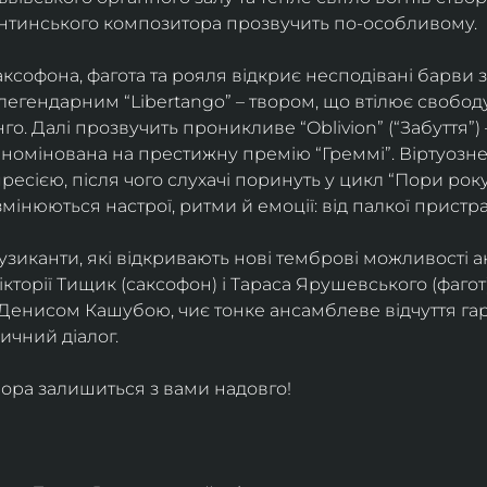
ентинського композитора прозвучить по-особливому. 
софона, фагота та рояля відкриє несподівані барви 
егендарним “Libertango” – твором, що втілює свободу,
о. Далі прозвучить проникливе “Oblivion” (“Забуття”) 
номінована на престижну премію “Греммі”. Віртуозне 
ресією, після чого слухачі поринуть у цикл “Пори року
змінюються настрої, ритми й емоції: від палкої пристрас
узиканти, які відкривають нові темброві можливості а
кторії Тищик (саксофон) і Тараса Ярушевського (фагот)
 Денисом Кашубою, чиє тонке ансамблеве відчуття га
чний діалог.
ора залишиться з вами надовго!