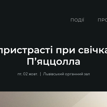
ПОДІЇ
ПР
ристрасті при свічк
П’яццолла
пт, 02 жовт.
  |  
Львівський органний зал