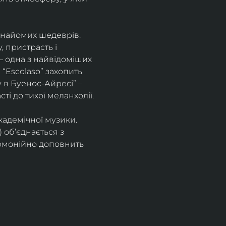
знайомих шедеврів. 
 пристрасть і 
– одна з найвідоміших 
“Escolaso” захопить 
 в Буенос-Айресі” – 
ті до тихої меланхолії. 
кадемічної музики. 
 об’єднається з 
рмонійно доповнить 