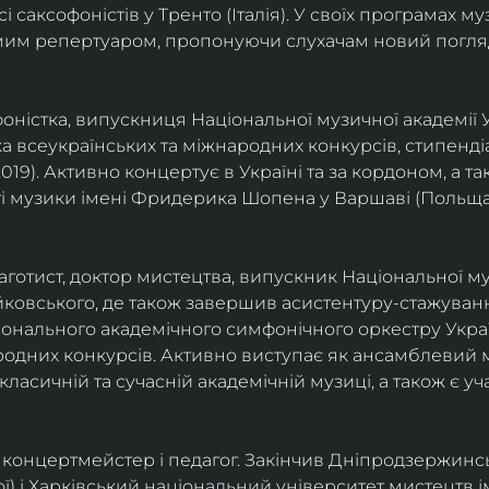
саксофоністів у Тренто (Італія). У своїх програмах м
омим репертуаром, пропонуючи слухачам новий погля
фоністка, випускниця Національної музичної академії У
а всеукраїнських та міжнародних конкурсів, стипенд
(2019). Активно концертує в Україні та за кордоном, а 
і музики імені Фридерика Шопена у Варшаві (Польща)
фаготист, доктор мистецтва, випускник Національної му
йковського, де також завершив асистентуру-стажуванн
ціонального академічного симфонічного оркестру Украї
родних конкурсів. Активно виступає як ансамблевий му
класичній та сучасній академічній музиці, а також є 
ст, концертмейстер і педагог. Закінчив Дніпродзержин
ої) і Харківський національний університет мистецтв ім