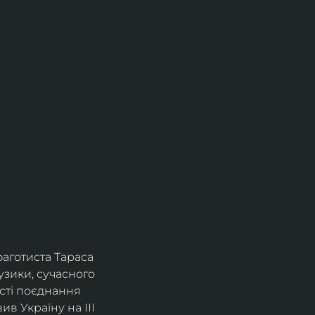
фаготиста Тараса 
зики, сучасного 
сті поєднання 
в Україну на ІІІ 