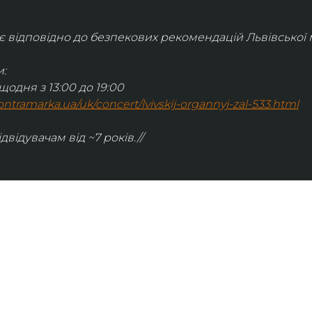
відповідно до безпекових рекомендацій Львівської м
:
щодня з 13:00 до 19:00
.kontramarka.ua/uk/concert/lvivskij-organnyj-zal-533.html
ідвідувачам від ~7 років.//
ІНФОРМАЦІЯ
ональну
команда
ive. Сьогодні
правила відвідування
як влаштовано орган