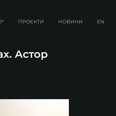
О*
ПРОЄКТИ
НОВИНИ
EN
ах. Астор