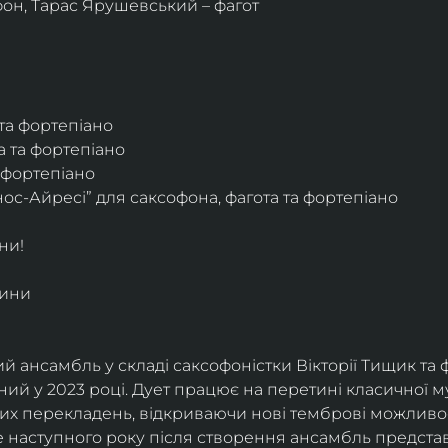
фон, Тарас Ярушевський – фагот
 та фортепіано
а та фортепіано
а фортепіано
ос-Айресі” для саксофона, фагота та фортепіано
ни!
дини
й ансамбль у складі саксофоністки Вікторії Тищик та 
ий у 2023 році. Дует працює на перетині класичної му
ких перекладень, відкриваючи нові темброві можливо
е наступного року після створення ансамбль представи