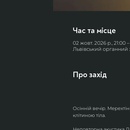
Час та місце
02 жовт. 2026 р., 21:00 –
Львівський органний за
Про захід
Осінній вечір. Мерехті
клітиною тіла. 
Неповторна акустика Льв