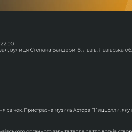
 22:00
л, вулиця Степана Бандери, 8, Львів, Львівська обл
ння свічок. Пристрасна музика Астора П`яццолли, яку
івського органного залу та тепле світло вогнів створя