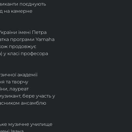
узиканти поєднують 
д на камерне 
країни імені Петра 
іатка програми Yamaha 
також продовжує 
 у класі професора 
зичної академії 
я та творчу 
ни, лауреат 
зикант, бере участь у 
учасником ансамблю 
ське музичне училище 
ені Івана 