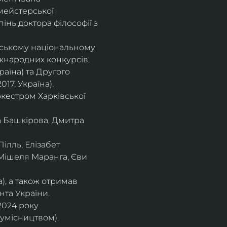
мейстерської 
інь доктора філософії з 
івському національному
іжнародних конкурсів,
раїна) та Другого
17, Україна).
кестром Харківської
а Башкірова, Дмитра
ілль, Елізабет 
 Мішеля Маранга, Єви 
), а також отримав
нта України. 
2024 року 
сумісництвом).