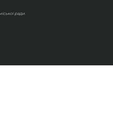
іської ради.
КОНТАКТИ
info@lvivconcert.house
+38 098 871 0180 (лінія 1)