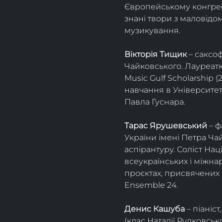
Європейському конгресі 
знані твори з маловід
музикування.
Вікторія Тищик
 – саксо
Чайковського. Лауреатк
Music Gulf Scholarship 
навчання в Університет
Павла Гуснара.
Тарас Ярушевський
 – 
України імені Петра Ча
аспірантуру. Соліст На
всеукраїнських і міжна
проєктах, присвячених 
Ensemble 24.
Денис Кашуба
 – піані
(клас Наталії Рудковськ