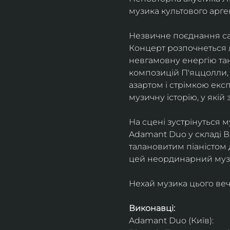
музика культового арг
Незвичне поєднання сак
Концерт розпочнеться л
невгамовну енергію танг
композицій П'яццолли, 
азартом і стрімкою експ
музичну історію, у якій 
На сцені зустрінуться м
Adamant Duo у складі Ві
талановитим піаністом
цей неординарний музи
Нехай музика цього веч
Виконавці: 
Adamant Duo (Київ): 