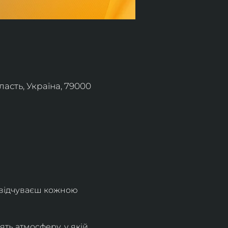
асть, Україна, 79000
 відчуваєш кожною 
ть атмосферу, у якій 