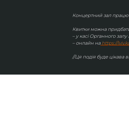
Концертний зал працює 
Квитки можна придбати
– у касі Органного залу 
– онлайн на
https://lviv
//Ця подія буде цікава в
UKRAINIAN LIVE
Наша команда з 2019 року реалізує загальнонаці
стратегію промоції української музики Ukrainian L
це: