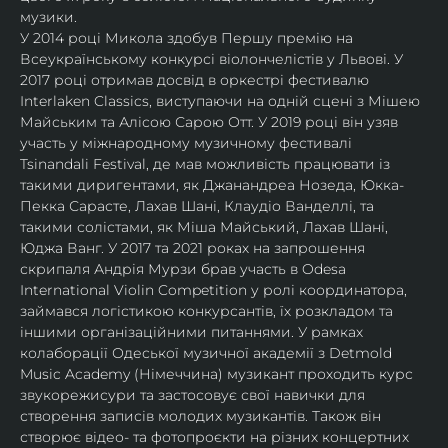
музики.
У 2014 році Микола здобув Першу премію на 
Всеукраїнському конкурсі віолончелістів у Львові. У 
2017 році отримав досвід в оркестрі фестивалю 
Interlaken Classics, виступаючи на одній сцені з Мішею 
Майським та Алісою Сарою Отт. У 2019 році він узяв 
участь у міжнародному музичному фестивалі 
Tsinandali Festival, де мав можливість працювати із 
такими диригентами, як Джанандреа Нозеда, Юкка-
Пекка Сарасте, Лахав Шані, Клаудіо Ванделлі, та 
такими солістами, як Міша Майський, Лахав Шані, 
Юджа Ванг. У 2017 та 2021 роках на запрошення 
скрипаля Андрія Мурзи брав участь в Odesa 
International Violin Competition у ролі координатора, 
займався логістикою конкурсантів, їх розкладом та 
іншими організаційними питаннями. У рамках 
колаборації Одеської музичної академії з Detmold 
Music Academy (Німеччина) музикант проходить курс 
звукорежисури та застосовує свої навички для 
створення записів молодих музикантів. Також він 
створює відео- та фотопроєкти на різних концертних 