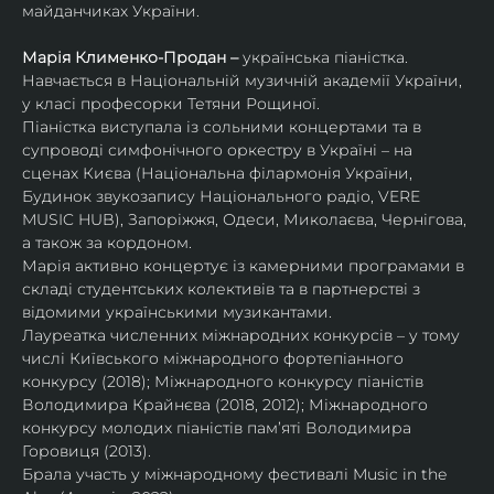
майданчиках України.
Марія Клименко-Продан – 
українська піаністка.
Навчається в Національній музичній академії України, 
у класі професорки Тетяни Рощиної.
Піаністка виступала із сольними концертами та в 
супроводі симфонічного оркестру в Україні – на 
сценах Києва (Національна філармонія України, 
Будинок звукозапису Національного радіо, VERE 
MUSIC HUB), Запоріжжя, Одеси, Миколаєва, Чернігова, 
а також за кордоном.
Марія активно концертує із камерними програмами в 
складі студентських колективів та в партнерстві з 
відомими українськими музикантами.
Лауреатка численних міжнародних конкурсів – у тому 
числі Київського міжнародного фортепіанного 
конкурсу (2018); Міжнародного конкурсу піаністів 
Володимира Крайнєва (2018, 2012); Міжнародного 
конкурсу молодих піаністів пам’яті Володимира 
Горовиця (2013).
Брала участь у міжнародному фестивалі Music in the 