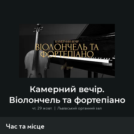
Камерний вечір.
Віолончель та фортепіано
чт, 29 жовт.
  |  
Львівський органний зал
Час та місце