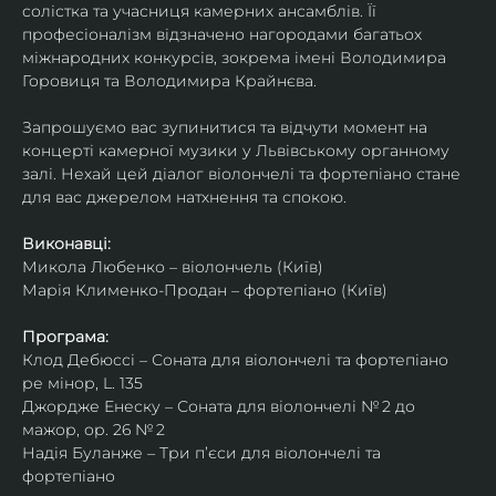
солістка та учасниця камерних ансамблів. Її 
професіоналізм відзначено нагородами багатьох 
міжнародних конкурсів, зокрема імені Володимира 
Горовиця та Володимира Крайнєва.
Запрошуємо вас зупинитися та відчути момент на 
концерті камерної музики у Львівському органному 
залі. Нехай цей діалог віолончелі та фортепіано стане 
для вас джерелом натхнення та спокою.
Виконавці:
Микола Любенко – віолончель (Київ)
Марія Клименко-Продан – фортепіано (Київ)
Програма:
Клод Дебюссі – Соната для віолончелі та фортепіано 
ре мінор, L. 135
Джордже Енеску – Соната для віолончелі № 2 до 
мажор, ор. 26 № 2
Надія Буланже – Три п’єси для віолончелі та 
фортепіано