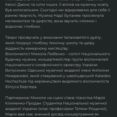
Квінсі Джонс та сотні інших. Її вплив на музичну освіту 
був колосальним. Сьогодні ми відкриваємо для себе її 
ранню творчість. Музика Надії Буланже просякнута 
меланхолією та щирістю, вона звучить інтимно і 
водночас глибоко.
Твори прозвучать у виконанні талановитого дуету, 
який поєднує глибоку технічну школу та щиру 
відданість камерному мистецтву.
Віолончеліст Микола Любенко – соліст Національного 
будинку музики, концертмейстер групи віолончелей 
Національного симфонічного оркестру України. 
Випускник Одеської музичної академії імені Антоніни 
Нежданової, який стажування у швейцарській Kalaidos 
Hochschule під керівництвом видатного віолончеліста 
Юліуса Бергера.
Партнеркою Миколи на сцені стане піаністка Марія 
Клименко-Продан. Студентка Національної музичної 
академії України (клас професорки Тетяни Рощиної), 
Марія вже має значний досвід концертування як 