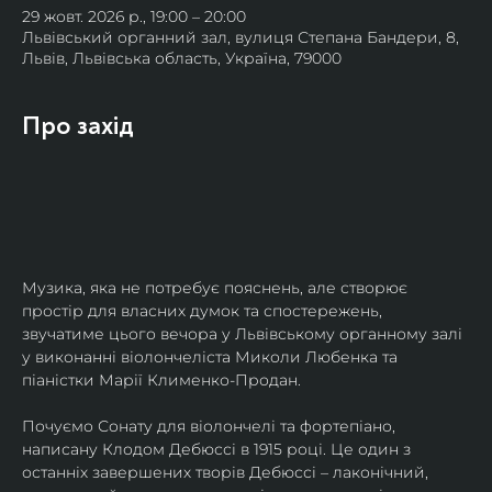
29 жовт. 2026 р., 19:00 – 20:00
Львівський органний зал, вулиця Степана Бандери, 8,
Львів, Львівська область, Україна, 79000
Про захід
Музика, яка не потребує пояснень, але створює 
простір для власних думок та спостережень, 
звучатиме цього вечора у Львівському органному залі 
у виконанні віолончеліста Миколи Любенка та 
піаністки Марії Клименко-Продан.
Почуємо Сонату для віолончелі та фортепіано, 
написану Клодом Дебюссі в 1915 році. Це один з 
останніх завершених творів Дебюссі – лаконічний, 