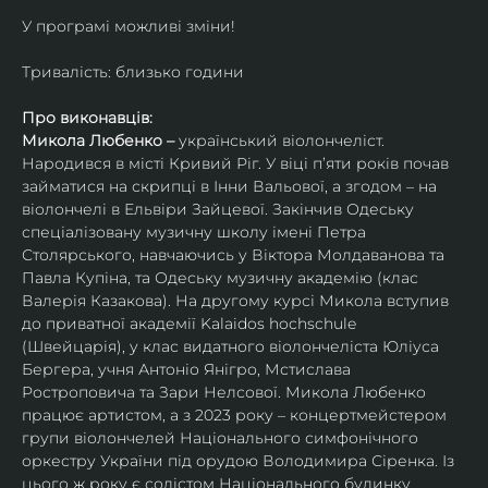
У програмі можливі зміни!
Тривалість: близько години
Про виконавців:
Микола Любенко – 
український віолончеліст. 
Народився в місті Кривий Ріг. У віці п’яти років почав 
займатися на скрипці в Інни Вальової, а згодом – на 
віолончелі в Ельвіри Зайцевої. Закінчив Одеську 
спеціалізовану музичну школу імені Петра 
Столярського, навчаючись у Віктора Молдаванова та 
Павла Купіна, та Одеську музичну академію (клас 
Валерія Казакова). На другому курсі Микола вступив 
до приватної академії Kalaidos hochschule 
(Швейцарія), у клас видатного віолончеліста Юліуса 
Бергера, учня Антоніо Янігро, Мстислава 
Ростроповича та Зари Нелсової. Микола Любенко 
працює артистом, а з 2023 року – концертмейстером 
групи віолончелей Національного симфонічного 
оркестру України під орудою Володимира Сіренка. Із 
цього ж року є солістом Національного будинку 