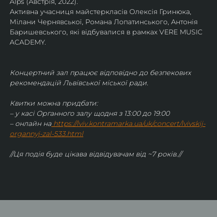
Alps (Австрія, 2022).
Активна учасниця майстеркласів Олексія Гринюка, 
Мілани Чернявської, Романа Лопатинського, Антонія 
Баришевського, які відбувалися в рамках VERE MUSIC 
ACADEMY.
Концертний зал працює відповідно до безпекових 
рекомендацій Львівської міської ради.
Квитки можна придбати:
– у касі Органного залу щодня з 13:00 до 19:00
– онлайн на
https://lviv.kontramarka.ua/uk/concert/lvivskij-
organnyj-zal-533.html
//Ця подія буде цікава відвідувачам від ~7 років.//