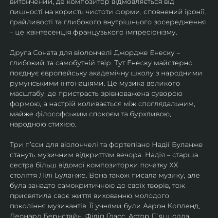
витончений, де композитор відмовляється від 
пишності на користь чистоти форми, сповнений іронії, 
грайливості та глибокого внутрішнього зосередження 
– це квінтесенція французького імпресіонізму.
Друга Соната для віолончелі Джордже Енеску – 
глибокий та самобутній твір. Тут Енеску майстерно 
поєднує європейську академічну школу з народними 
румунськими інтонаціями. Це музика великого 
масштабу, де пристрасть зрівноважена суворою 
формою, а настрій коливається між споглядальним, 
майже філософським спокоєм та бурхливою, 
народною стихією.
Три п’єси для віолончелі та фортепіано Надії Буланже 
стануть музичним відкриттям вечора. Надія – старша 
сестра більш відомої композиторки початку ХХ 
століття Лілі Буланже. Вона також писала музику, але 
була занадто самокритичною до своїх творів, тож 
присвятила своє життя вихованню молодого 
покоління музикантів. Її учнями були Аарон Копленд, 
Леонард Бернстайн, Філіп Ґласс, Астор П’яццолла, 