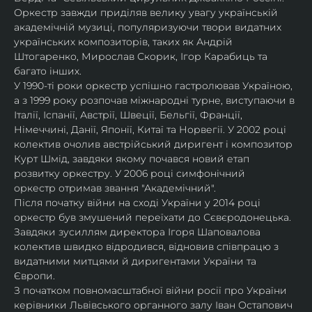
Оркестр завжди приділяв велику увагу українській 
академічній музиці, популяризуючи твори видатних 
українських композиторів, таких як Андрій 
Штогаренко, Мирослав Скорик, Ігор Карабиць та 
багато інших.
У 1990-ті роки оркестр успішно гастролював Україною, 
а з 1999 року розпочав міжнародні турне, виступаючи в 
Італії, Іспанії, Австрії, Швеції, Бельгії, Франції, 
Німеччині, Данії, Японії, Китаї та Норвегії. У 2002 році 
колектив очолив австрійський диригент і композитор 
Курт Шмід, завдяки якому почався новий етап 
розвитку оркестру. У 2006 році симфонічний 
оркестр отримав звання "Академічний".
Після початку війни на сході України у 2014 році 
оркестр був змушений переїхати до Сєвєродонецька. 
Завдяки зусиллям директора Ігоря Шаповалова 
колектив швидко відродився, відновив співпрацю з 
видатними митцями й диригентами України та 
Європи.
З початком повномасштабної війни росії про України 
керівники Львівського органного залу Іван Остапович 