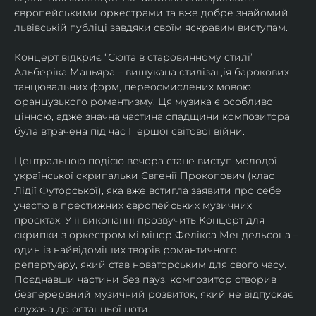
європейськими оркестрами та вже добре знайомий 
львівській публіці завдяки своїм яскравим виступам. 
Концерт відкриє “Сюїта в старовинному стилі” 
Альберіка Маньяра – вишукана стилізація барокових 
танцювальних форм, переосмислених мовою 
французького романтизму. Ця музика є особливо 
цінною, адже значна частина спадщини композитора 
була втрачена під час Першої світової війни. 
Центральною подією вечора стане виступ молодої 
української скрипальки Євгенії Прокопович (клас 
Лідії Футорської), яка вже встигла заявити про себе 
участю в престижних європейських музичних 
проєктах. У її виконанні прозвучить Концерт для 
скрипки з оркестром мі мінор Фелікса Мендельсона – 
один із найвідоміших творів романтичного 
репертуару, який став новаторським для свого часу. 
Поєднавши частини без пауз, композитор створив 
безперервний музичний розвиток, який не відпускає 
слухача до останньої ноти. 