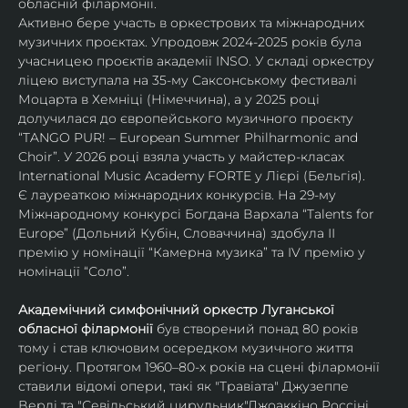
обласній філармонії.
Активно бере участь в оркестрових та міжнародних 
музичних проєктах. Упродовж 2024-2025 років була 
учасницею проєктів академії INSO. У складі оркестру 
ліцею виступала на 35-му Саксонському фестивалі 
Моцарта в Хемніці (Німеччина), а у 2025 році 
долучилася до європейського музичного проєкту 
“TANGO PUR! – European Summer Philharmonic and 
Choir”. У 2026 році взяла участь у майстер-класах 
International Music Academy FORTE у Лієрі (Бельгія).
Є лауреаткою міжнародних конкурсів. На 29-му 
Міжнародному конкурсі Богдана Вархала “Talents for 
Europe” (Дольний Кубін, Словаччина) здобула ІІ 
премію у номінації “Камерна музика” та IV премію у 
номінації “Соло”.
Академічний симфонічний оркестр Луганської 
обласної філармонії
 був створений понад 80 років 
тому і став ключовим осередком музичного життя 
регіону. Протягом 1960–80-х років на сцені філармонії 
ставили відомі опери, такі як "Травіата" Джузеппе 
Верді та "Севільський цирульник"Джоаккіно Россіні. 