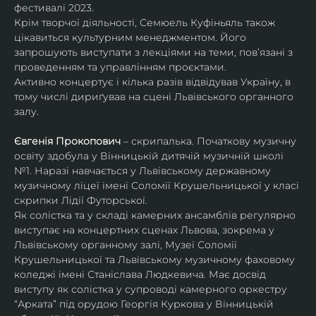
фестивалі 2023.
Крім творчої діяльності, Семюель Куфіньяль також 
цікавиться культурним менеджментом. Його 
запрошують виступати з лекціями на теми, пов’язані з 
проведенням та управлінням проєктами.
Активно концертує і кілька разів відвідував Україну, в 
тому числі дириґував на сцені Львівського органного 
залу. 
Євгенія Прокопович
 – скрипалька. Початкову музичну 
освіту здобула у Вінницькій дитячій музичній школі 
№1. Наразі навчається у Львівському державному 
музичному ліцеї імені Соломії Крушельницької у класі 
скрипки Лідії Футорської.
Як солістка та у складі камерних ансамблів регулярно 
виступає на концертних сценах Львова, зокрема у 
Львівському органному залі, Музеї Соломії 
Крушельницької та Львівському музичному фаховому 
коледжі імені Станіслава Людкевича. Має досвід 
виступу як солістка у супроводі камерного оркестру 
“Арката” під орудою Георгія Куркова у Вінницькій 