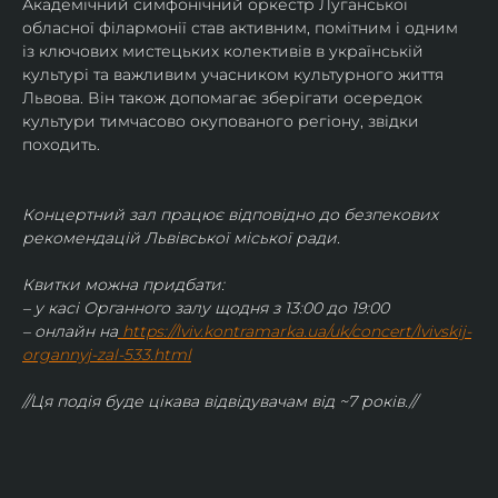
Академічний симфонічний оркестр Луганської 
обласної філармонії став активним, помітним і одним 
із ключових мистецьких колективів в українській 
культурі та важливим учасником культурного життя 
Львова. Він також допомагає зберігати осередок 
культури тимчасово окупованого регіону, звідки 
походить.
Концертний зал працює відповідно до безпекових 
рекомендацій Львівської міської ради.
Квитки можна придбати:
– у касі Органного залу щодня з 13:00 до 19:00
– онлайн на
https://lviv.kontramarka.ua/uk/concert/lvivskij-
organnyj-zal-533.html
//Ця подія буде цікава відвідувачам від ~7 років.//