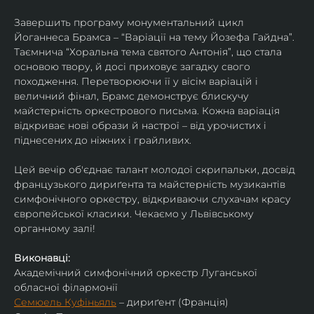
Завершить програму монументальний цикл 
Йоганнеса Брамса – “Варіації на тему Йозефа Гайдна”. 
Таємнича “Хоральна тема святого Антонія”, що стала 
основою твору, й досі приховує загадку свого 
походження. Перетворюючи її у вісім варіацій і 
величний фінал, Брамс демонструє блискучу 
майстерність оркестрового письма. Кожна варіація 
відкриває нові образи й настрої – від урочистих і 
піднесених до ніжних і грайливих. 
Цей вечір об'єднає талант молодої скрипальки, досвід 
французького дириґента та майстерність музикантів 
симфонічного оркестру, відкриваючи слухачам красу 
європейської класики. Чекаємо у Львівському 
органному залі!
Виконавці:
Академічний симфонічний оркестр Луганської 
обласної філармонії
Семюель Куфіньяль
 – дириґент (Франція)