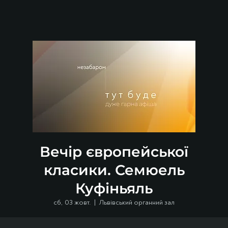
Вечір європейської
класики. Семюель
Куфіньяль
сб, 03 жовт.
  |  
Львівський органний зал