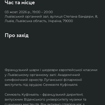
Час та місце
03 жовт. 2026 р., 19:00 – 20:00
Львівський органний зал, вулиця Степана Бандери, 8,
Львів, Львівська область, Україна, 79000
Про захід
Французький шарм і шедеври європейської класики 
у Львівському органному залі: Академічний 
симфонічний оркестр Луганської філармонії 
виступить під орудою Семюеля Куфіньяля.
Семюель Куфіньяль – французький дириґент, 
випускник Віденського університету музики та 
сценічних мистецтв. Він активно співпрацює з 