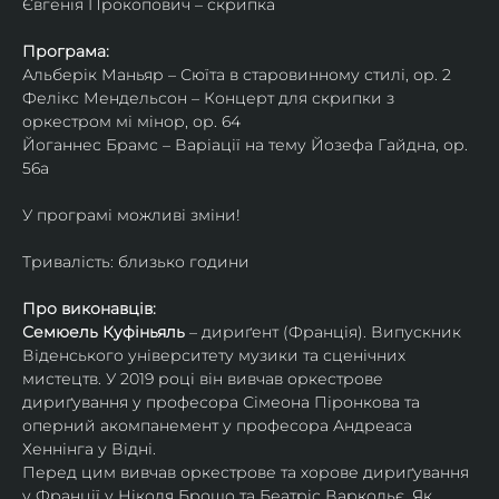
Євгенія Прокопович – скрипка
Програма:
Альберік Маньяр – Сюїта в старовинному стилі, ор. 2
Фелікс Мендельсон – Концерт для скрипки з 
оркестром мі мінор, ор. 64
Йоганнес Брамс – Варіації на тему Йозефа Гайдна, ор. 
56a
У програмі можливі зміни!
Тривалість: близько години
Про виконавців:
Семюель Куфіньяль
 – дириґент (Франція). Випускник 
Віденського університету музики та сценічних 
мистецтв. У 2019 році він вивчав оркестрове 
дириґування у професора Сімеона Піронкова та 
оперний акомпанемент у професора Андреаса 
Хеннінга у Відні.
Перед цим вивчав оркестрове та хорове дириґування 
у Франції у Ніколя Брошо та Беатріс Варкольє. Як 