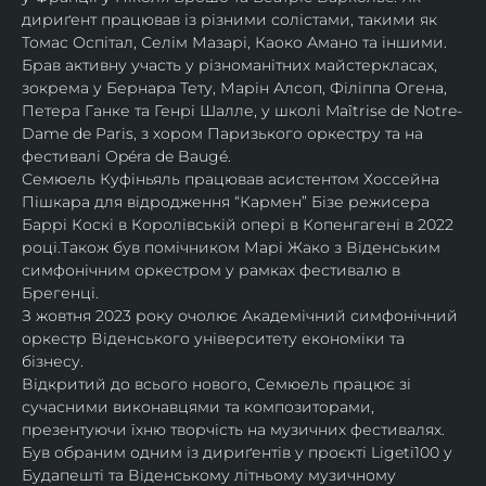
дириґент працював із різними солістами, такими як 
Томас Оспітал, Селім Мазарі, Каоко Амано та іншими. 
Брав активну участь у різноманітних майстеркласах, 
зокрема у Бернара Тету, Марін Алсоп, Філіппа Огена, 
Петера Ганке та Генрі Шалле, у школі Maîtrise de Notre-
Dame de Paris, з хором Паризького оркестру та на 
фестивалі Opéra de Baugé.
Семюель Куфіньяль працював асистентом Хоссейна 
Пішкара для відродження “Кармен” Бізе режисера 
Баррі Коскі в Королівській опері в Копенгагені в 2022 
році.Також був помічником Марі Жако з Віденським 
симфонічним оркестром у рамках фестивалю в 
Брегенці. 
З жовтня 2023 року очолює Академічний симфонічний 
оркестр Віденського університету економіки та 
бізнесу.
Відкритий до всього нового, Семюель працює зі 
сучасними виконавцями та композиторами, 
презентуючи їхню творчість на музичних фестивалях. 
Був обраним одним із дириґентів у проєкті Ligeti100 у 
Будапешті та Віденському літньому музичному 