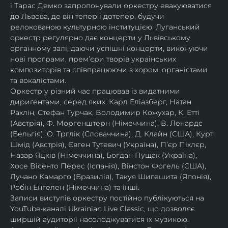
і Тарас Демко запропонували оркестру евакуюватися 
до Львова, де він тепер і дотепер, будучи 
релокованою культурною інституцією. Луганський 
оркестр регулярно дає концерти у Львівському 
органному залі, даючи успішні концерти, виконуючи 
нові програми, прем’єри творів українських 
композиторів та співпрацюючи з хором, органістами 
та вокалістами.
Оркестр у різний час працював із видатними 
дириґентами, серед яких: Карл Еліазберг, Натан 
Рахлін, Стефан Турчак, Володимир Кожухар, К. Етті 
(Австрія), Ф. Моргенштерн (Німеччина), В. Ленардс 
(Бельгія), О. Трглік (Словаччина), Д. Клайн (США), Курт 
Шмід (Австрія), Євген Тутевич (Україна), П’єр Піхлєр, 
Назар Яцків (Німеччина), Богдан Пущак (Україна), 
Хосе Вісенто Перес (Іспанія), Вінстон Фогель (США), 
Лучано Камарго (Бразилія), Такуя Шигешита (Японія), 
Робін Енгелен (Німеччина) та інші.
Записи виступів оркестру постійно публікуються на 
YouTube-каналі Ukrainian Live Classic, що дозволяє 
ширшій аудиторії насолоджуватися їх музикою​.