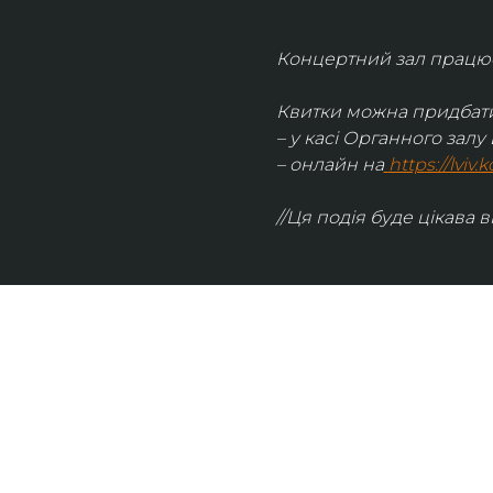
Концертний зал працює 
Квитки можна придбати
– у касі Органного залу 
– онлайн на
https://lviv
//Ця подія буде цікава в
UKRAINIAN LIVE
Наша команда з 2019 року реалізує загальнонаці
стратегію промоції української музики Ukrainian L
це: