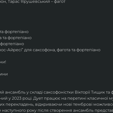
фон, Тарас Ярушевський – фагот
 та фортепіано
а та фортепіано
а фортепіано
ос-Айресі” для саксофона, фагота та фортепіано
ни!
дини
й ансамбль у складі саксофоністки Вікторії Тищик та 
ий у 2023 році. Дует працює на перетині класичної му
ких перекладень, відкриваючи нові темброві можливо
е наступного року після створення ансамбль представи