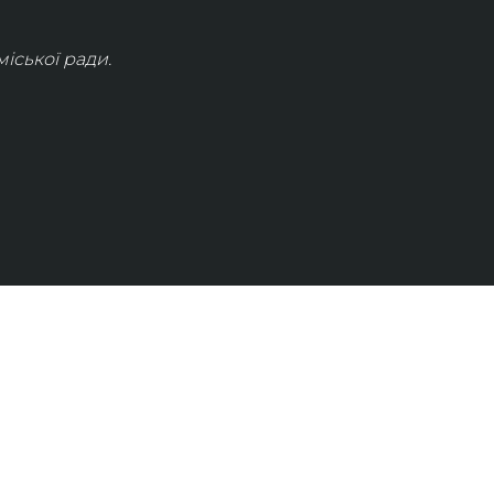
іської ради.
КОНТАКТИ
info@lvivconcert.house
+38 098 871 0180 (лінія 1)