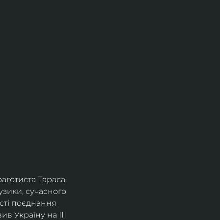
фаготиста Тараса 
зики, сучасного 
сті поєднання 
в Україну на ІІІ 