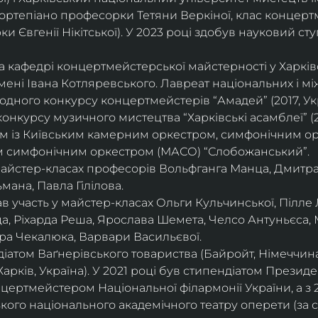
ортепіано професорки Тетяни Веркіної, клас концерт
 Євгенії Нікітської). У 2023 році здобув науковий ступ
на кафедрі концертмейстерської майстерності у Харк
імені Івана Котляревського. Лавреат національних і м
родного конкурсу концертмейстерів “Амадей” (2017, Ук
нкурсу музичного мистецтва “Харківські асамблеї” (20
ом із Київським камерним оркестром, симфонічним ор
м симфонічним оркестром (МАСО) “Слобожанський”.
 майстер-класах професорів Вольфганга Манца, Дмитр
мана, Павла Гілілова.
 участь у майстер-класах Ольги Кульчинської, Пілле Л
ца, Ріхарда Реша, Ярослава Шемета, Челсо Антуньєса,
ра Чекалюка, Варвари Васильєвої.
діатом Ваґнерівського товариства (Байройт, Німеччина
Харків, Україна). У 2021 році був стипендіатом Президе
цертмейстером Національної філармонії України, а з 
ого національного академічного театру оперети (за 