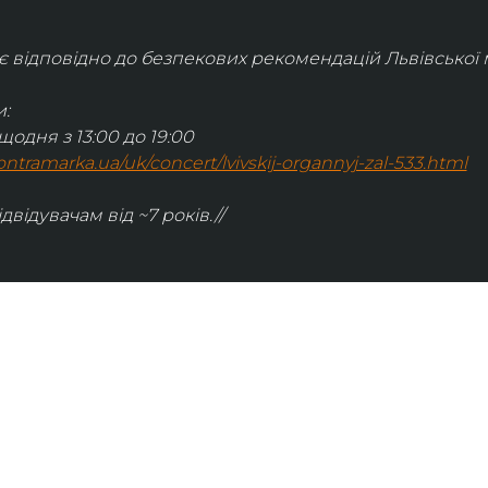
відповідно до безпекових рекомендацій Львівської м
:
щодня з 13:00 до 19:00
.kontramarka.ua/uk/concert/lvivskij-organnyj-zal-533.html
ідвідувачам від ~7 років.//
ІНФОРМАЦІЯ
ональну
команда
ive. Сьогодні
правила відвідування
як влаштовано орган