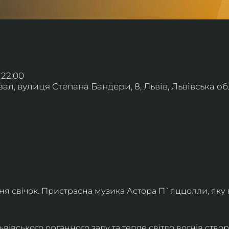
 22:00
л, вулиця Степана Бандери, 8, Львів, Львівська обл
ння свічок. Пристрасна музика Астора П`яццолли, яку
івського органного залу та тепле світло вогнів створя