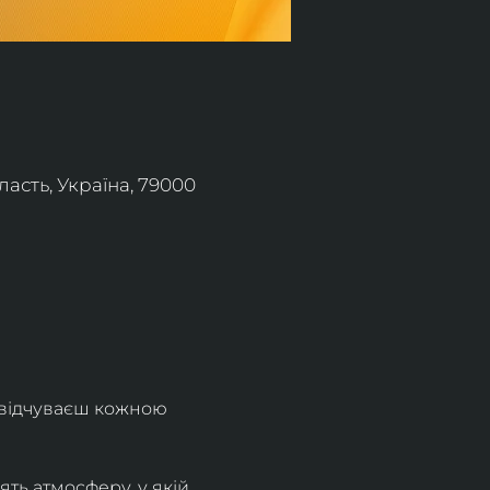
асть, Україна, 79000
 відчуваєш кожною 
ть атмосферу, у якій 