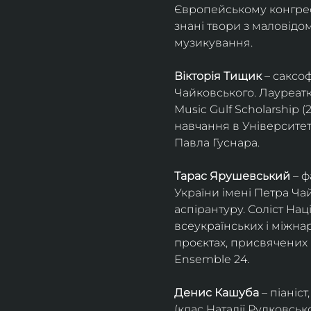
Європейському конгресі 
знані твори з маловід
музикування.
Вікторія Тищик
 – саксо
Чайковського. Лауреатк
Music Gulf Scholarship 
навчання в Університет
Павла Гуснара.
Тарас Ярушевський
 – 
України імені Петра Ча
аспірантуру. Соліст На
всеукраїнських і міжна
проєктах, присвячених 
Ensemble 24.
Денис Кашуба
 – піані
(клас Наталії Рудковськ