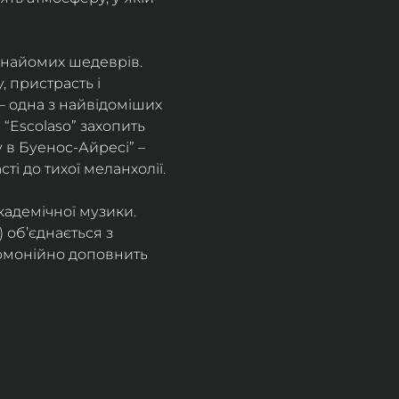
знайомих шедеврів. 
 пристрасть і 
– одна з найвідоміших 
“Escolaso” захопить 
 в Буенос-Айресі” – 
ті до тихої меланхолії. 
кадемічної музики. 
 об’єднається з 
рмонійно доповнить 