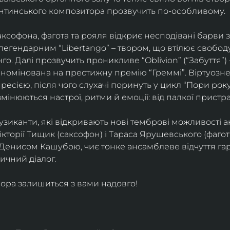
ентинського композитора прозвучить по-особливому. 
софона, фагота та рояля відкриє несподівані барви 
егендарним “Libertango” – твором, що втілює свободу,
о. Далі прозвучить проникливе “Oblivion” (“Забуття”) 
номінована на престижну премію “Греммі”. Віртуозне 
ресією, після чого слухачі поринуть у цикл “Пори року
змінюються настрої, ритми й емоції: від палкої пристрас
узиканти, які відкривають нові темброві можливості а
кторії Тищик (саксофон) і Тараса Ярушевського (фагот)
 Денисом Кашубою, чиє тонке ансамблеве відчуття га
чний діалог.
ора залишиться з вами надовго!