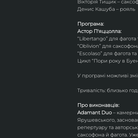
Вікторія Тищик – саксо
Денис Кашуба – рояль
Програма:
Астор П'яццолла:
“Libertango” для фагота
“Oblivion” для саксофон
“Escolaso” для фагота т
Цикл “Пори року в Буен
У програмі можливі змі
Тривалість: близько го
Про виконавців:
Adamant Duo
 – камерни
Ярушевського, заснован
репертуару та авторсь
саксофона й фагота. Уж