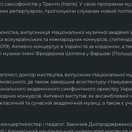
саксофоністів у Тренто (Італія). У своїх програмах м
омим репертуаром, пропонуючи слухачам новий погля
фоністка, випускниця Національної музичної академії У
а всеукраїнських та міжнародних конкурсів, стипенд
(2019). Активно концертує в Україні та за кордоном, а 
і музики імені Фридерика Шопена у Варшаві (Польща)
фаготист, доктор мистецтва, випускник Національної му
йковського, де також завершив асистентуру-стажуванн
ціонального академічного симфонічного оркестру Украї
родних конкурсів. Активно виступає як ансамблевий му
класичній та сучасній академічній музиці, а також є 
ст, концертмейстер і педагог. Закінчив Дніпродзержин
ої) і Харківський національний університет мистецтв ім