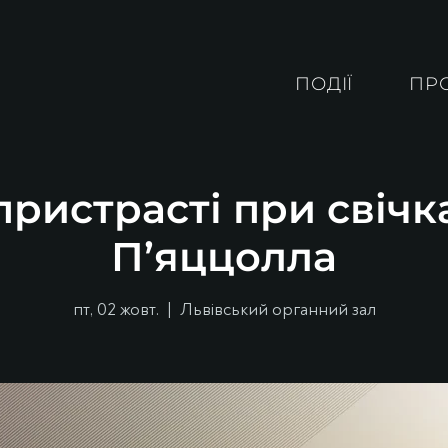
ПОДІЇ
ПР
ристрасті при свічк
П’яццолла
пт, 02 жовт.
  |  
Львівський органний зал