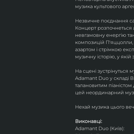
музика культового арг
Незвичне поєднання сак
Концерт розпочнеться л
невгамовну енергію танг
композицій П'яццолли, 
азартом і стрімкою експ
музичну історію, у якій 
На сцені зустрінуться м
Adamant Duo у складі Ві
талановитим піаністом
цей неординарний музи
Нехай музика цього веч
Виконавці: 
Adamant Duo (Київ): 