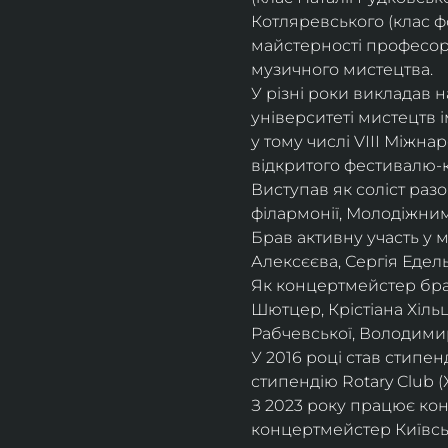
Котляревського (клас ф
майстерності професорки
музичного мистецтва.
У різні роки викладав 
університеті мистецтв 
у тому числі VIII Міжна
відкритого фестивалю-ко
Виступав як соліст раз
філармонії, Молодіжни
Брав активну участь у
Алексєєва, Сергія Едель
Як концертмейстер брав
Шютцер, Крістіана Хіль
Рабчевської, Володими
У 2016 році став стипен
стипендію Rotary Club (
З 2023 року працює кон
концертмейстер Київськ