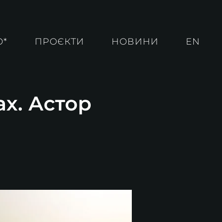
О*
ПРОЄКТИ
НОВИНИ
EN
ах. Астор