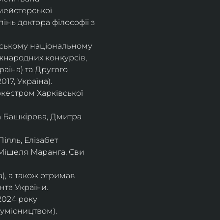
мейстерської 
інь доктора філософії з 
івському національному
іжнародних конкурсів,
раїна) та Другого
17, Україна).
кестром Харківської
а Башкірова, Дмитра
ілль, Елізабет 
 Мішеля Маранга, Єви 
), а також отримав
нта України. 
2024 року 
сумісництвом).