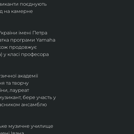
узиканти поєднують 
д на камерне 
країни імені Петра 
іатка програми Yamaha 
також продовжує 
 у класі професора 
зичної академії 
я та творчу 
ни, лауреат 
зикант, бере участь у 
учасником ансамблю 
ське музичне училище 
ені Івана 