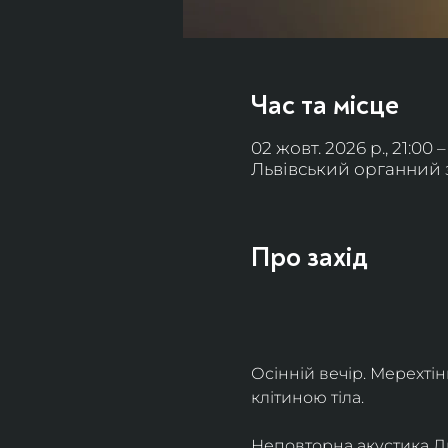
Час та місце
02 жовт. 2026 р., 21:00 –
Львівський органний за
Про захід
Осінній вечір. Мерехті
клітиною тіла. 
Неповторна акустика Льв