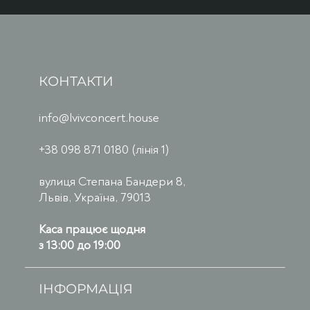
КОНТАКТИ
info@lvivconcert.house
+38 098 871 0180 (лінія 1)
вулиця Степана Бандери 8,
Львів, Україна, 79013
Каса працює щодня
з 13:00 до 19:00
ІНФОРМАЦІЯ