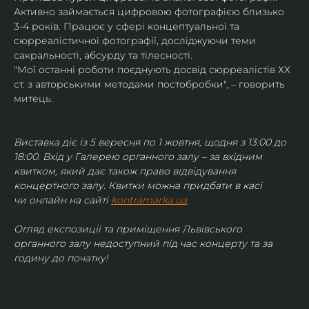
Активно займається цифровою фотографією близько 
3-4 років. Працює у сфері концептуальної та 
сюрреалістичної фотографії, досліджуючи теми 
сакральності, абсурду та тілесності.
"Мої останні роботи поєднують досвід сюрреалістів ХХ 
ст. з авторськими методами постобробки", – говорить 
митець.
Виставка діє із 5 вересня по 1 жовтня, щодня з 13:00 до 
18:00. Вхід у Галерею органного залу – за вхідним 
квитком, який дає також право відвідування 
концертного залу. Квитки можна придбати в касі 
чи онлайн на сайті 
kontramarka.ua
.
Огляд експозиції та приміщення Львівського 
органного залу недоступний під час концерту та за 
годину до початку!