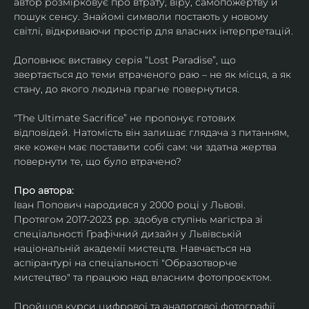
автор розмірковує про втрату, віру, самопожертву й 
пошук сенсу. Знайомі символи постають у новому 
світлі, відкриваючи простір для власних інтерпретацій.
Доповнює виставку серія “Lost Paradise”, що 
звертається до теми втраченого раю – не як місця, а як 
стану, до якого людина прагне повернутися.
“The Ultimate Sacrifice” не пропонує готових 
відповідей. Натомість він залишає глядача з питанням, 
яке кожен має поставити собі сам: чи здатна жертва 
повернути те, що було втрачено?
Про автора:
Іван Попович народився у 2000 році у Львові. 
Протягом 2017-2023 рр. здобув ступінь магістра зі 
спеціальності Графічний дизайн у Львівській 
національній академії мистецтв. Навчається на 
аспірантурі на спеціальності "Образотворче 
мистецтво" та працюю над власним фотопроєктом.
Пройшов курси цифрової та аналогової фотографії. 