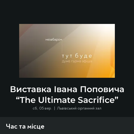
Виставка Івана Поповича
“The Ultimate Sacrifice”
сб, 05 вер.
  |  
Львівський органний зал
Час та місце