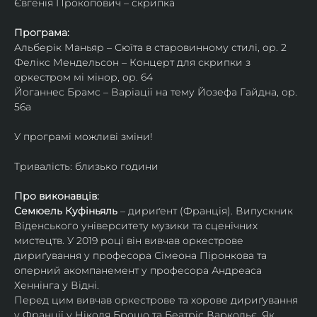
Євгенія Прокопович – скрипка
Програма:
Альберік Маньяр – Сюїта в старовинному стилі, ор. 2
Фелікс Мендельсон – Концерт для скрипки з 
оркестром мі мінор, ор. 64
Йоганнес Брамс – Варіації на тему Йозефа Гайдна, ор. 
56a
У програмі можливі зміни!
Тривалість: близько години
Про виконавців:
Семюель Куфіньяль
 – дириґент (Франція). Випускник 
Віденського університету музики та сценічних 
мистецтв. У 2019 році він вивчав оркестрове 
дириґування у професора Сімеона Піронкова та 
оперний акомпанемент у професора Андреаса 
Хеннінга у Відні.
Перед цим вивчав оркестрове та хорове дириґування 
у Франції у Ніколя Брошо та Беатріс Варкольє. Як 