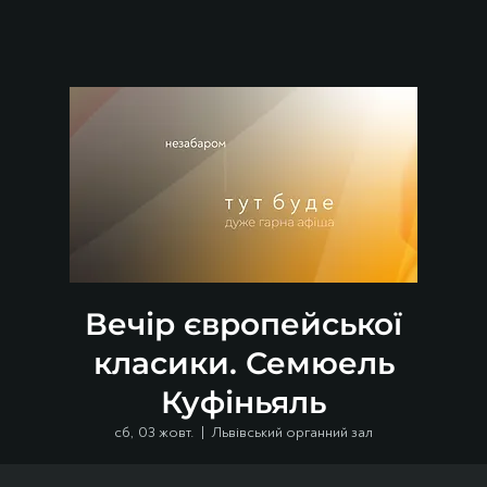
Вечір європейської
класики. Семюель
Куфіньяль
сб, 03 жовт.
  |  
Львівський органний зал