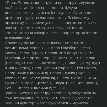
і Тарас Демко запропонували оркестру евакуюватися 
до Львова, де він тепер і дотепер, будучи 
релокованою культурною інституцією. Луганський 
оркестр регулярно дає концерти у Львівському 
органному залі, даючи успішні концерти, виконуючи 
нові програми, прем’єри творів українських 
композиторів та співпрацюючи з хором, органістами 
та вокалістами.
Оркестр у різний час працював із видатними 
дириґентами, серед яких: Карл Еліазберг, Натан 
Рахлін, Стефан Турчак, Володимир Кожухар, К. Етті 
(Австрія), Ф. Моргенштерн (Німеччина), В. Ленардс 
(Бельгія), О. Трглік (Словаччина), Д. Клайн (США), Курт 
Шмід (Австрія), Євген Тутевич (Україна), П’єр Піхлєр, 
Назар Яцків (Німеччина), Богдан Пущак (Україна), 
Хосе Вісенто Перес (Іспанія), Вінстон Фогель (США), 
Лучано Камарго (Бразилія), Такуя Шигешита (Японія), 
Робін Енгелен (Німеччина) та інші.
Записи виступів оркестру постійно публікуються на 
YouTube-каналі Ukrainian Live Classic, що дозволяє 
ширшій аудиторії насолоджуватися їх музикою​.