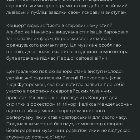
європейськими оркестрами та вже добре знайомий 
львівській публіці завдяки своїм яскравим виступам. 
Концерт відкриє “Сюїта в старовинному стилі” 
Альберіка Маньяра – вишукана стилізація барокових 
танцювальних форм, переосмислених мовою 
французького романтизму. Ця музика є особливо 
цінною, адже значна частина спадщини композитора 
була втрачена під час Першої світової війни. 
Центральною подією вечора стане виступ молодої 
української скрипальки Євгенії Прокопович (клас 
Лідії Футорської), яка вже встигла заявити про себе 
участю в престижних європейських музичних 
проєктах. У її виконанні прозвучить Концерт для 
скрипки з оркестром мі мінор Фелікса Мендельсона – 
один із найвідоміших творів романтичного 
репертуару, який став новаторським для свого часу. 
Поєднавши частини без пауз, композитор створив 
безперервний музичний розвиток, який не відпускає 
слухача до останньої ноти. 