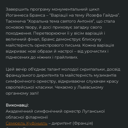
Завершить програму монументальний цикл 
Йоганнеса Брамса – “Варіації на тему Йозефа Гайдна”. 
Таємнича “Хоральна тема святого Антонія”, що стала 
основою твору, й досі приховує загадку свого 
походження. Перетворюючи її у вісім варіацій і 
величний фінал, Брамс демонструє блискучу 
майстерність оркестрового письма. Кожна варіація 
відкриває нові образи й настрої – від урочистих і 
піднесених до ніжних і грайливих. 
Цей вечір об'єднає талант молодої скрипальки, досвід 
французького дириґента та майстерність музикантів 
симфонічного оркестру, відкриваючи слухачам красу 
європейської класики. Чекаємо у Львівському 
органному залі!
Виконавці:
Академічний симфонічний оркестр Луганської 
обласної філармонії
Семюель Куфіньяль
 – дириґент (Франція)