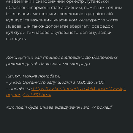
Академічний симфонічний оркестр Луганської 
обласної філармонії став активним, помітним і одним 
із ключових мистецьких колективів в українській 
культурі та важливим учасником культурного життя 
Львова. Він також допомагає зберігати осередок 
культури тимчасово окупованого регіону, звідки 
походить.
Концертний зал працює відповідно до безпекових 
рекомендацій Львівської міської ради.
Квитки можна придбати:
– у касі Органного залу щодня з 13:00 до 19:00
– онлайн на
https://lviv.kontramarka.ua/uk/concert/lvivskij-
organnyj-zal-533.html
//Ця подія буде цікава відвідувачам від ~7 років.//