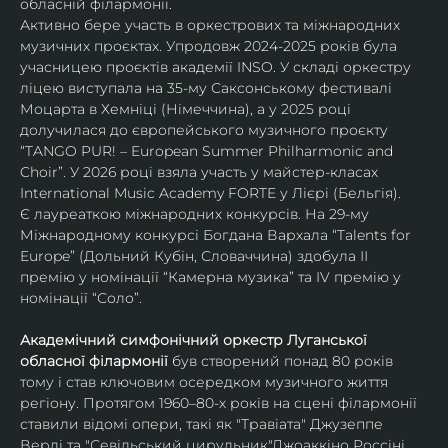
обласній філармонії.
Активно бере участь в оркестрових та міжнародних 
музичних проєктах. Упродовж 2024-2025 років була 
учасницею проєктів академії INSO. У складі оркестру 
ліцею виступала на 35-му Саксонському фестивалі 
Моцарта в Хемніці (Німеччина), а у 2025 році 
долучилася до європейського музичного проєкту 
“TANGO PUR! – European Summer Philharmonic and 
Choir”. У 2026 році взяла участь у майстер-класах 
International Music Academy FORTE у Лієрі (Бельгія).
Є лауреаткою міжнародних конкурсів. На 29-му 
Міжнародному конкурсі Богдана Вархала “Talents for 
Europe” (Дольний Кубін, Словаччина) здобула ІІ 
премію у номінації “Камерна музика” та IV премію у 
номінації “Соло”.
Академічний симфонічний оркестр Луганської 
обласної філармонії
 був створений понад 80 років 
тому і став ключовим осередком музичного життя 
регіону. Протягом 1960–80-х років на сцені філармонії 
ставили відомі опери, такі як "Травіата" Джузеппе 
Верді та "Севільський цирульник"Джоаккіно Россіні. 