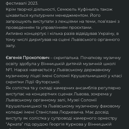
фестивалі 2023.
Крім творчої діяльності, Семюель Куфіньяль також 
цікавиться культурним менеджментом. Його 
запрошують виступати з лекціями на теми, пов’язані з 
проведенням та управлінням проєктами.
Активно концертує і кілька разів відвідував Україну, в 
тому числі дириґував на сцені Львівського органного 
залу. 
Євгенія Прокопович
 – скрипалька. Початкову музичну 
освіту здобула у Вінницькій дитячій музичній школі 
№1. Наразі навчається у Львівському державному 
музичному ліцеї імені Соломії Крушельницької у класі 
скрипки Лідії Футорської.
Як солістка та у складі камерних ансамблів регулярно 
виступає на концертних сценах Львова, зокрема у 
Львівському органному залі, Музеї Соломії 
Крушельницької та Львівському музичному фаховому 
коледжі імені Станіслава Людкевича. Має досвід 
виступу як солістка у супроводі камерного оркестру 
“Арката” під орудою Георгія Куркова у Вінницькій 