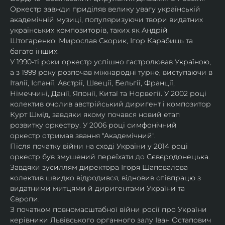
Оркестр завжди приділяв велику увагу українській 
академічній музиці, популяризуючи твори видатних 
українських композиторів, таких як Андрій 
Штогаренко, Мирослав Скорик, Ігор Карабиць та 
багато інших.
У 1990-ті роки оркестр успішно гастролював Україною, 
а з 1999 року розпочав міжнародні турне, виступаючи в 
Італії, Іспанії, Австрії, Швеції, Бельгії, Франції, 
Німеччині, Данії, Японії, Китаї та Норвегії. У 2002 році 
колектив очолив австрійський диригент і композитор 
Курт Шмід, завдяки якому почався новий етап 
розвитку оркестру. У 2006 році симфонічний 
оркестр отримав звання "Академічний".
Після початку війни на сході України у 2014 році 
оркестр був змушений переїхати до Сєвєродонецька. 
Завдяки зусиллям директора Ігоря Шаповалова 
колектив швидко відродився, відновив співпрацю з 
видатними митцями й диригентами України та 
Європи.
З початком повномасштабної війни росії про України 
керівники Львівського органного залу Іван Остапович 