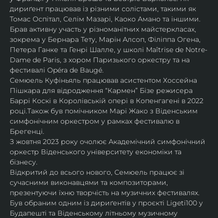
дириґент працював із різними солістами, такими як 
Томас Оспітал, Селім Мазарі, Каоко Амано та іншими. 
Брав активну участь у різноманітних майстеркласах, 
зокрема у Бернара Тету, Марін Алсоп, Філіппа Огена, 
Петера Ганке та Генрі Шалле, у школі Maîtrise de Notre-
Dame de Paris, з хором Паризького оркестру та на 
фестивалі Opéra de Baugé.
Семюель Куфіньяль працював асистентом Хоссейна 
Пішкара для відродження “Кармен” Бізе режисера 
Баррі Коскі в Королівській опері в Копенгагені в 2022 
році.Також був помічником Марі Жако з Віденським 
симфонічним оркестром у рамках фестивалю в 
Брегенці. 
З жовтня 2023 року очолює Академічний симфонічний 
оркестр Віденського університету економіки та 
бізнесу.
Відкритий до всього нового, Семюель працює зі 
сучасними виконавцями та композиторами, 
презентуючи їхню творчість на музичних фестивалях. 
Був обраним одним із дириґентів у проєкті Ligeti100 у 
Будапешті та Віденському літньому музичному 