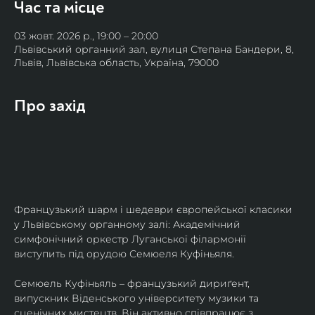
Час та місце
03 жовт. 2026 р., 19:00 – 20:00
Львівський органний зал, вулиця Степана Бандери, 8,
Львів, Львівська область, Україна, 79000
Про захід
Французький шарм і шедеври європейської класики 
у Львівському органному залі: Академічний 
симфонічний оркестр Луганської філармонії 
виступить під орудою Семюеля Куфіньяля.
Семюель Куфіньяль – французький дириґент, 
випускник Віденського університету музики та 
сценічних мистецтв. Він активно співпрацює з 