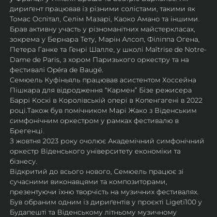
дириґент працював із різними солістами, такими як 
Томас Оспітал, Селім Мазарі, Каоко Амано та іншими. 
Брав активну участь у різноманітних майстеркласах, 
зокрема у Бернара Тету, Марін Алсоп, Філіппа Огена, 
Петера Ганке та Генрі Шалле, у школі Maîtrise de Notre-
Dame de Paris, з хором Паризького оркестру та на 
фестивалі Opéra de Baugé.
Семюель Куфіньяль працював асистентом Хоссейна 
Пішкара для відродження “Кармен” Бізе режисера 
Баррі Коскі в Королівській опері в Копенгагені в 2022 
році.Також був помічником Марі Жако з Віденським 
симфонічним оркестром у рамках фестивалю в 
Брегенці. 
З жовтня 2023 року очолює Академічний симфонічний 
оркестр Віденського університету економіки та 
бізнесу.
Відкритий до всього нового, Семюель працює зі 
сучасними виконавцями та композиторами, 
презентуючи їхню творчість на музичних фестивалях. 
Був обраним одним із дириґентів у проєкті Ligeti100 у 
Будапешті та Віденському літньому музичному 