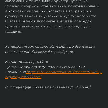
Академічний симфонічний оркестр Луганської 
обласної філармонії став активним, помітним і одним 
із ключових мистецьких колективів в українській 
культурі та важливим учасником культурного життя 
Львова. Він також допомагає зберігати осередок 
культури тимчасово окупованого регіону, звідки 
походить.
Концертний зал працює відповідно до безпекових 
рекомендацій Львівської міської ради.
Квитки можна придбати:
– у касі Органного залу щодня з 13:00 до 19:00
– онлайн на
https://lviv.kontramarka.ua/uk/concert/lvivskij-
organnyj-zal-533.html
//Ця подія буде цікава відвідувачам від ~7 років.//