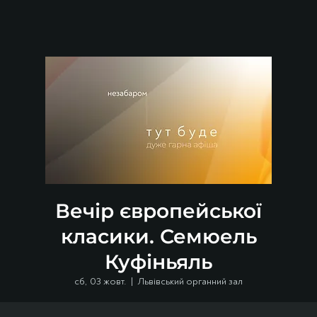
Вечір європейської
класики. Семюель
Куфіньяль
сб, 03 жовт.
  |  
Львівський органний зал