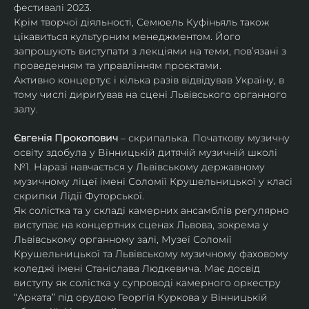
фестивалі 2023.
Крім творчої діяльності, Семюель Куфіньяль також 
цікавиться культурним менеджментом. Його 
запрошують виступати з лекціями на теми, пов’язані з 
проведенням та управлінням проєктами.
Активно концертує і кілька разів відвідував Україну, в 
тому числі дириґував на сцені Львівського органного 
залу. 
Євгенія Прокопович
 – скрипалька. Початкову музичну 
освіту здобула у Вінницькій дитячій музичній школі 
№1. Наразі навчається у Львівському державному 
музичному ліцеї імені Соломії Крушельницької у класі 
скрипки Лідії Футорської.
Як солістка та у складі камерних ансамблів регулярно 
виступає на концертних сценах Львова, зокрема у 
Львівському органному залі, Музеї Соломії 
Крушельницької та Львівському музичному фаховому 
коледжі імені Станіслава Людкевича. Має досвід 
виступу як солістка у супроводі камерного оркестру 
“Арката” під орудою Георгія Куркова у Вінницькій 