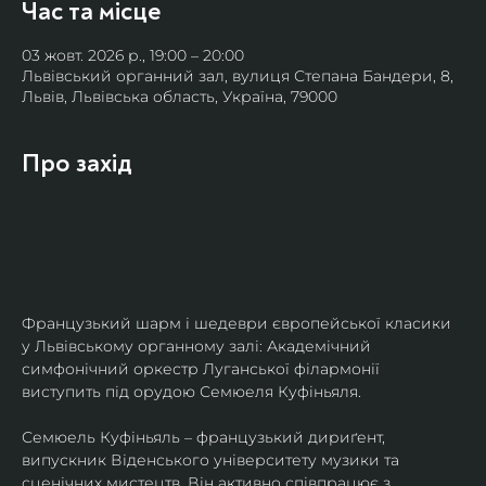
Час та місце
03 жовт. 2026 р., 19:00 – 20:00
Львівський органний зал, вулиця Степана Бандери, 8,
Львів, Львівська область, Україна, 79000
Про захід
Французький шарм і шедеври європейської класики 
у Львівському органному залі: Академічний 
симфонічний оркестр Луганської філармонії 
виступить під орудою Семюеля Куфіньяля.
Семюель Куфіньяль – французький дириґент, 
випускник Віденського університету музики та 
сценічних мистецтв. Він активно співпрацює з 