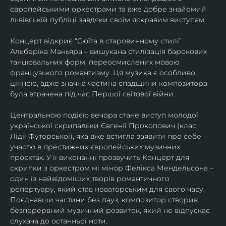
європейськими оркестрами та вже добре знайомий 
львівській публіці завдяки своїм яскравим виступам. 
Концерт відкриє “Сюїта в старовинному стилі” 
Альберіка Маньяра – вишукана стилізація барокових 
танцювальних форм, переосмислених мовою 
французького романтизму. Ця музика є особливо 
цінною, адже значна частина спадщини композитора 
була втрачена під час Першої світової війни. 
Центральною подією вечора стане виступ молодої 
української скрипальки Євгенії Прокопович (клас 
Лідії Футорської), яка вже встигла заявити про себе 
участю в престижних європейських музичних 
проєктах. У її виконанні прозвучить Концерт для 
скрипки з оркестром мі мінор Фелікса Мендельсона – 
один із найвідоміших творів романтичного 
репертуару, який став новаторським для свого часу. 
Поєднавши частини без пауз, композитор створив 
безперервний музичний розвиток, який не відпускає 
слухача до останньої ноти. 