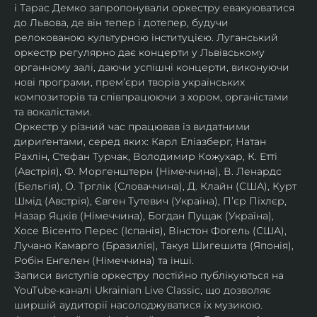
і Тарас Демко запропонували оркестру евакуюватися 
до Львова, де він тепер і дотепер, будучи 
релокованою культурною інституцією. Луганський 
оркестр регулярно дає концерти у Львівському 
органному залі, даючи успішні концерти, виконуючи 
нові програми, прем’єри творів українських 
композиторів та співпрацюючи з хором, органістами 
та вокалістами.
Оркестр у різний час працював із видатними 
дириґентами, серед яких: Карл Еліазберг, Натан 
Рахлін, Стефан Турчак, Володимир Кожухар, К. Етті 
(Австрія), Ф. Моргенштерн (Німеччина), В. Ленардс 
(Бельгія), О. Трглік (Словаччина), Д. Клайн (США), Курт 
Шмід (Австрія), Євген Тутевич (Україна), П’єр Піхлєр, 
Назар Яцків (Німеччина), Богдан Пущак (Україна), 
Хосе Вісенто Перес (Іспанія), Вінстон Фогель (США), 
Лучано Камарго (Бразилія), Такуя Шигешита (Японія), 
Робін Енгелен (Німеччина) та інші.
Записи виступів оркестру постійно публікуються на 
YouTube-каналі Ukrainian Live Classic, що дозволяє 
ширшій аудиторії насолоджуватися їх музикою​.