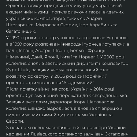
Оркестр завжди приділяв велику увагу українській 
академічній музиці, популяризуючи твори видатних 
українських композиторів, таких як Андрій 
Штогаренко, Мирослав Скорик, Ігор Карабиць та 
багато інших.
У 1990-ті роки оркестр успішно гастролював Україною, 
а з 1999 року розпочав міжнародні турне, виступаючи в 
Італії, Іспанії, Австрії, Швеції, Бельгії, Франції, 
Німеччині, Данії, Японії, Китаї та Норвегії. У 2002 році 
колектив очолив австрійський диригент і композитор 
Курт Шмід, завдяки якому почався новий етап 
розвитку оркестру. У 2006 році симфонічний 
оркестр отримав звання "Академічний".
Після початку війни на сході України у 2014 році 
оркестр був змушений переїхати до Сєвєродонецька. 
Завдяки зусиллям директора Ігоря Шаповалова 
колектив швидко відродився, відновив співпрацю з 
видатними митцями й диригентами України та 
Європи.
З початком повномасштабної війни росії про України 
керівники Львівського органного залу Іван Остапович 