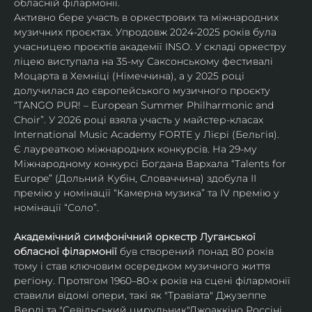
обласній філармонії.
Активно бере участь в оркестрових та міжнародних 
музичних проєктах. Упродовж 2024-2025 років була 
учасницею проєктів академії INSO. У складі оркестру 
ліцею виступала на 35-му Саксонському фестивалі 
Моцарта в Хемніці (Німеччина), а у 2025 році 
долучилася до європейського музичного проєкту 
“TANGO PUR! – European Summer Philharmonic and 
Choir”. У 2026 році взяла участь у майстер-класах 
International Music Academy FORTE у Лієрі (Бельгія).
Є лауреаткою міжнародних конкурсів. На 29-му 
Міжнародному конкурсі Богдана Вархала “Talents for 
Europe” (Дольний Кубін, Словаччина) здобула ІІ 
премію у номінації “Камерна музика” та IV премію у 
номінації “Соло”.
Академічний симфонічний оркестр Луганської 
обласної філармонії
 був створений понад 80 років 
тому і став ключовим осередком музичного життя 
регіону. Протягом 1960–80-х років на сцені філармонії 
ставили відомі опери, такі як "Травіата" Джузеппе 
Верді та "Севільський цирульник"Джоаккіно Россіні. 