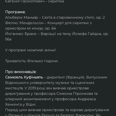
Євгенія Прокопович – скрипка
Програма:
Альберік Маньяр – Сюїта в старовинному стилі, ор. 2
Фелікс Мендельсон – Концерт для скрипки з 
оркестром мі мінор, ор. 64
Йоганнес Брамс – Варіації на тему Йозефа Гайдна, ор. 
56a
У програмі можливі зміни!
Тривалість: близько години
Про виконавців:
Семюель Куфіньяль
 – дириґент (Франція). Випускник 
Віденського університету музики та сценічних 
мистецтв. У 2019 році він вивчав оркестрове 
дириґування у професора Сімеона Піронкова та 
оперний акомпанемент у професора Андреаса 
Хеннінга у Відні.
Перед цим вивчав оркестрове та хорове дириґування 
у Франції у Ніколя Брошо та Беатріс Варкольє. Як 