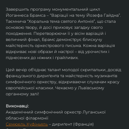
Завершить програму монументальний цикл 
Йоганнеса Брамса – “Варіації на тему Йозефа Гайдна”. 
Таємнича “Хоральна тема святого Антонія”, що стала 
основою твору, й досі приховує загадку свого 
походження. Перетворюючи її у вісім варіацій і 
величний фінал, Брамс демонструє блискучу 
майстерність оркестрового письма. Кожна варіація 
відкриває нові образи й настрої – від урочистих і 
піднесених до ніжних і грайливих. 
Цей вечір об'єднає талант молодої скрипальки, досвід 
французького дириґента та майстерність музикантів 
симфонічного оркестру, відкриваючи слухачам красу 
європейської класики. Чекаємо у Львівському 
органному залі!
Виконавці:
Академічний симфонічний оркестр Луганської 
обласної філармонії
Семюель Куфіньяль
 – дириґент (Франція)