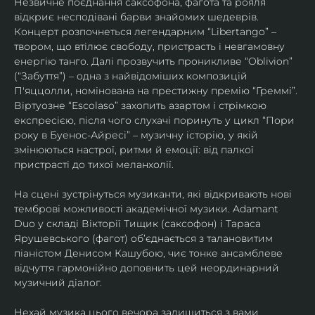
Незвичне поєднання саксофона, фагота та рояля 
відкриє несподівані барви знайомих шедеврів. 
Концерт розпочнеться легендарним “Libertango” – 
твором, що втілює свободу, пристрасть і невгамовну 
енергію танго. Далі прозвучить проникливе “Oblivion” 
(“Забуття”) – одна з найвідоміших композицій 
П'яццолли, номінована на престижну премію “Греммі”. 
Віртуозне “Escolaso” захопить азартом і стрімкою 
експресією, після чого слухачі поринуть у цикл “Пори 
року в Буенос-Айресі” – музичну історію, у якій 
змінюються настрої, ритми й емоції: від палкої 
пристрасті до тихої меланхолії. 
На сцені зустрінуться музиканти, які відкривають нові 
темброві можливості академічної музики. Adamant 
Duo у складі Вікторії Тищик (саксофон) і Тараса 
Ярушевського (фагот) об’єднається з талановитим 
піаністом Денисом Кашубою, чиє тонке ансамблеве 
відчуття гармонійно доповнить цей неординарний 
музичний діалог.
Нехай музика цього вечора залишиться з вами 