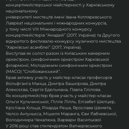
концертмейстерської майстерності у Харківському 
національному
університеті мистецтв імені Івана Котляревського. 
Лавреат національних і міжнародних конкурсів,
у тому числі VIII Міжнародного конкурсу 
концертмейстерів “Амадей” (2017, Україна) та Другого
відкритого фестивалю-конкурсу музичного мистецтва 
“Харківські асамблеї” (2017, Україна).
Виступав як соліст разом із Київським камерним 
оркестром, симфонічним оркестром Харківської
філармонії, Молодіжним симфонічним оркестром 
(МАСО) “Слобожанський”.
Брав активну участь у майстер-класах професорів 
Вольфганга Манца, Дмитра Башкірова, Дмитра
Алексєєва, Сергія Едельмана, Павла Гілілова.
Як концертмейстер брав участь у майстер-класах 
Ольги Кульчинської, Пілле Лілль, Елізабет Шютцер, 
Крістіана Хільца, Ріхарда Реша, Ярослава Шемета, 
Челсо Антуньєса, Мішеля Маранга, Єви Рабчевської, 
Володимира Чекалюка, Варвари Васильєвої.
У 2016 році став стипендіатом Ваґнерівського 