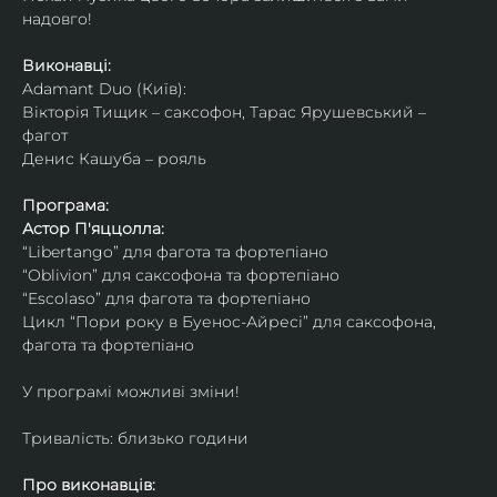
надовго!
Виконавці: 
Adamant Duo (Київ): 
Вікторія Тищик – саксофон, Тарас Ярушевський – 
фагот
Денис Кашуба – рояль
Програма:
Астор П'яццолла:
“Libertango” для фагота та фортепіано
“Oblivion” для саксофона та фортепіано
“Escolaso” для фагота та фортепіано
Цикл “Пори року в Буенос-Айресі” для саксофона, 
фагота та фортепіано
У програмі можливі зміни!
Тривалість: близько години
Про виконавців: