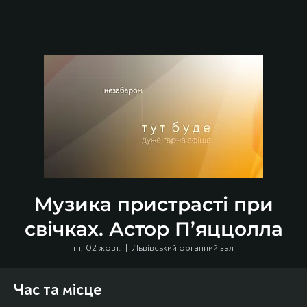
Музика пристрасті при
свічках. Астор П’яццолла
пт, 02 жовт.
  |  
Львівський органний зал
Час та місце