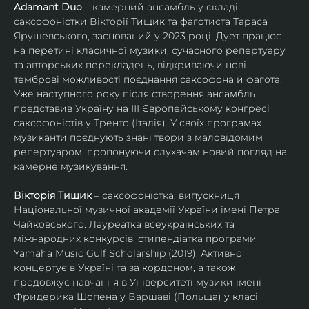
Adamant Duo
 – камерний ансамбль у складі 
саксофоністки Вікторії Тищик та фаготиста Тараса 
Ярушевського, заснований у 2023 році. Дует працює 
на перетині класичної музики, сучасного репертуару 
та авторських перекладень, відкриваючи нові 
темброві можливості поєднання саксофона й фагота. 
Уже наступного року після створення ансамбль 
представив Україну на ІІІ Європейському конгресі 
саксофоністів у Тренто (Італія). У своїх програмах 
музиканти поєднують знані твори з маловідомим 
репертуаром, пропонуючи слухачам новий погляд на 
камерне музикування.
Вікторія Тищик
 – саксофоністка, випускниця 
Національної музичної академії України імені Петра 
Чайковського. Лауреатка всеукраїнських та 
міжнародних конкурсів, стипендіатка програми 
Yamaha Music Gulf Scholarship (2019). Активно 
концертує в Україні та за кордоном, а також 
продовжує навчання в Університеті музики імені 
Фридерика Шопена у Варшаві (Польща) у класі 