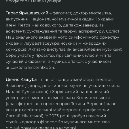
професора Павла Гуснара.
Тарас Ярушевський
 – фаготист, доктор мистецтва, 
випускник Національної музичної академії України 
імені Петра Чайковського, де також завершив 
асистентуру-стажування та творчу аспірантуру. Соліст 
Національного академічного симфонічного оркестру 
України, лауреат всеукраїнських і міжнародних 
конкурсів. Активно виступає як ансамблевий музикант, 
бере участь у проєктах, присвячених класичній та 
сучасній академічній музиці, а також є учасником 
ансамблю Ensemble 24.
Денис Кашуба
 – піаніст, концертмейстер і педагог. 
Закінчив Дніпродзержинське музичне училище (клас 
Наталії Рудковської) і Харківський національний 
університет мистецтв імені Івана Котляревського 
(клас фортепіано професорки Тетяни Веркіної, клас 
концертмейстерської майстерності професорки 
Євгенії Нікітської). У 2023 році здобув науковий 
ступінь доктора філософії з музичного мистецтва.
У різні роки викладав на кафедрі 