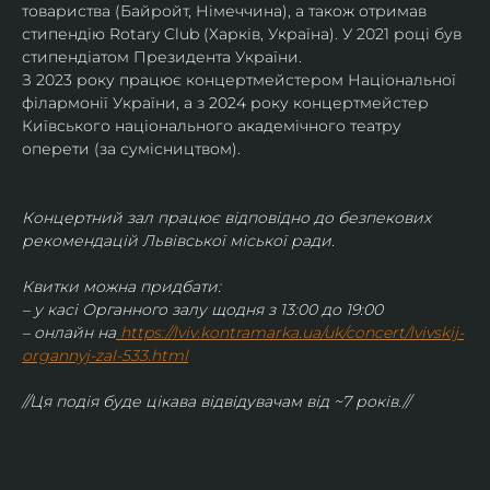
товариства (Байройт, Німеччина), а також отримав
стипендію Rotary Club (Харків, Україна). У 2021 році був 
стипендіатом Президента України. 
З 2023 року працює концертмейстером Національної 
філармонії України, а з 2024 року концертмейстер 
Київського національного академічного театру 
оперети (за сумісництвом).
Концертний зал працює відповідно до безпекових 
рекомендацій Львівської міської ради.
Квитки можна придбати:
– у касі Органного залу щодня з 13:00 до 19:00
– онлайн на
https://lviv.kontramarka.ua/uk/concert/lvivskij-
organnyj-zal-533.html
//Ця подія буде цікава відвідувачам від ~7 років.//