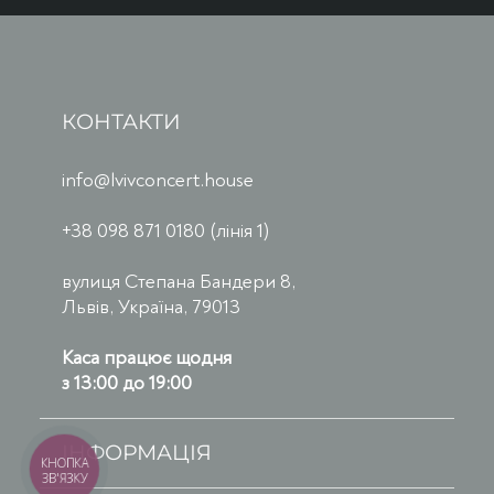
КОНТАКТИ
info@lvivconcert.house
+38 098 871 0180 (лінія 1)
вулиця Степана Бандери 8,
Львів, Україна, 79013
Каса працює щодня
з 13:00 до 19:00
ІНФОРМАЦІЯ
КНОПКА
ЗВ'ЯЗКУ