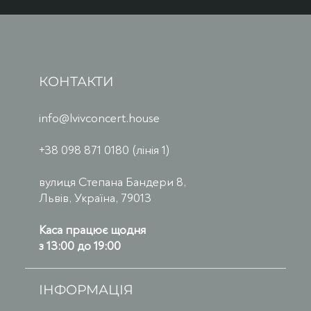
КОНТАКТИ
info@lvivconcert.house
+38 098 871 0180 (лінія 1)
вулиця Степана Бандери 8,
Львів, Україна, 79013
Каса працює щодня
з 13:00 до 19:00
ІНФОРМАЦІЯ