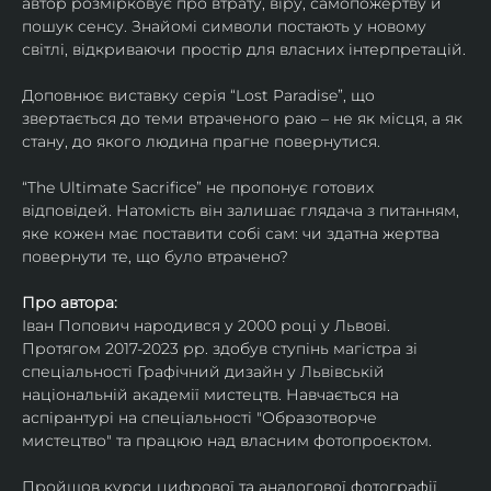
автор розмірковує про втрату, віру, самопожертву й 
пошук сенсу. Знайомі символи постають у новому 
світлі, відкриваючи простір для власних інтерпретацій.
Доповнює виставку серія “Lost Paradise”, що 
звертається до теми втраченого раю – не як місця, а як 
стану, до якого людина прагне повернутися.
“The Ultimate Sacrifice” не пропонує готових 
відповідей. Натомість він залишає глядача з питанням, 
яке кожен має поставити собі сам: чи здатна жертва 
повернути те, що було втрачено?
Про автора:
Іван Попович народився у 2000 році у Львові. 
Протягом 2017-2023 рр. здобув ступінь магістра зі 
спеціальності Графічний дизайн у Львівській 
національній академії мистецтв. Навчається на 
аспірантурі на спеціальності "Образотворче 
мистецтво" та працюю над власним фотопроєктом.
Пройшов курси цифрової та аналогової фотографії. 