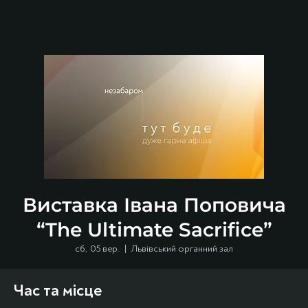
Виставка Івана Поповича
“The Ultimate Sacrifice”
сб, 05 вер.
  |  
Львівський органний зал
Час та місце