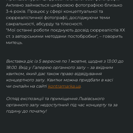
Активно займається цифровою фотографією близько 
3-4 років. Працює у сфері концептуальної та 
сюрреалістичної фотографії, досліджуючи теми 
сакральності, абсурду та тілесності.
"Мої останні роботи поєднують досвід сюрреалістів ХХ 
ст. з авторськими методами постобробки", – говорить 
митець.
Виставка діє із 5 вересня по 1 жовтня, щодня з 13:00 до 
18:00. Вхід у Галерею органного залу – за вхідним 
квитком, який дає також право відвідування 
концертного залу. Квитки можна придбати в касі 
чи онлайн на сайті 
kontramarka.ua
.
Огляд експозиції та приміщення Львівського 
органного залу недоступний під час концерту та за 
годину до початку!