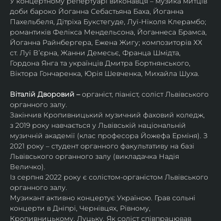
У концертному репертуарі виконавця – музика митців 
доби бароко Йоганна Себастьяна Баха, Йоганна 
Пахельбеля, Дітріха Букстегуде, Луї-Ніколя Клерамбо; 
романтиків Фелікса Мендельсона, Йоганнеса Брамса, 
Йоганна Райнбергера, Ежена Жигу; композиторів ХХ 
ст. Луї В’єрна, Жанни Демесьє, Франца Шмідта, 
Гордона Янга та українців Дмитра Бортнянського, 
Віктора Гончаренка, Юрія Шевченка, Михайла Шуха.
Віталій Дворовий – 
органіст, піаніст, соліст Львівського 
органного залу.
Закінчив Кропивницький музичний фаховий коледж, 
з 2019 року навчається у Львівській національній 
музичній академії (клас професора Йожефа Ерміня). З 
2021 року – студент органного факультативу на базі 
Львівського органного залу (викладачка Надія 
Величко).
Із серпня 2022 року є солістом-органістом Львівського 
органного залу.
Музикант активно концертує Україною. Грав сольні 
концерти в Дніпрі, Чернівцях, Рівному, 
Кропивницькому, Луцьку. Як соліст співпрацював 