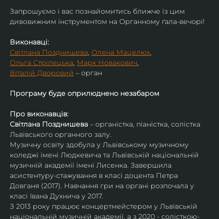
​Запрошуємо і вас познайомитись ближче із цим 
дивовижним інструментом на Органному ґала-вечорі!
Виконавці:
Світлана Позднишева
, 
Олена Мацелюх
,
Ольга Стрілецька
, 
Марк Новакович
,
Віталій Дворовий
 – орган
Програму буде оприлюднено незабаром
Про виконавців:
Світлана Позднишева
 – органістка, піаністка, солістка 
Львівського органного залу.
Музичну освіту здобула у Львівському музичному 
коледжі імені Людкевича та Львівській національній 
музичній академії імені Лисенка. Завершила 
асистентуру-стажування в класі доцента Петра 
Довганя (2017). Навчання гри на органі розпочала у 
класі Івана Духнича у 2017.
З 2013 року працює концертмейстером у Львівській 
національній музичній академії, а з 2020 - солісткою-