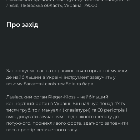
Львів, Львівська область, Україна, 79000
Про захід
Запрошуємо вас на справжнє свято органної музики, 
де найбільший в Україні інструмент зазвучить у 
всьому багатстві своїх тембрів та барв.
​Львівський орган Rieger-Kloss – найбільший 
концертний орган в Україні. Він налічує понад пʼять 
тисяч труб, три мануали (клавіатури) та 68 регістрів і 
вміє дивувати звучанням – від ніжного шепоту до 
потужного, проникливого форте, здатного заповнити 
весь простір величезного залу.