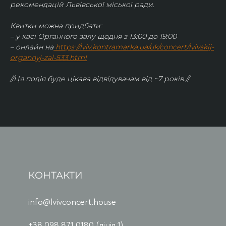
рекомендацій Львівської міської ради.
Квитки можна придбати:
– у касі Органного залу щодня з 13:00 до 19:00
– онлайн на
https://lviv.kontramarka.ua/uk/concert/lvivskij-
organnyj-zal-533.html
//Ця подія буде цікава відвідувачам від ~7 років.//
КОНТАКТИ
info@lvivconcert.house
+38 098 871 0180 (лінія 1)