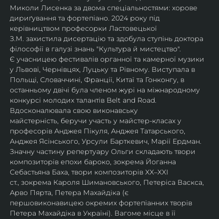
Миколи Лисенка за двома спеціальностями: хорове 
дириґування та фортепіано. 2024 року під 
керівництвом професорки Ластовецької 
З.М. захистила дисертацію та здобула ступінь доктора 
філософії в галузі знань "Культура й мистецтво".
Є учасницею фестивалів органної та камерної музики 
у Львові, Чернівцях, Луцьку та Рівному. Виступала в 
Польщі, Словаччині, Франції, Китаї та Гонконгу, в 
останньому двічі була членом журі на міжнародному 
конкурсі молодих талантів Belt and Road.
Вдосконалювала свою виконавську 
майстерність, беручи участь у майстер-класах у 
професорів Анджея Пікуля, Анджея Татарського, 
Анджея Ясінського, Урсули Барткевич, Марії Ердман.
Значну частину репертуару Ольги складають твори 
композиторів епохи бароко, зокрема Йоганна 
Себастьяна Баха, твори композиторів XX–XXI 
ст., зокрема Кароля Шимановського, Петеріса Васкса, 
Арво Пярта, Петера Махайдіка (є 
першовиконавицею окремих фортепіанних творів 
Петера Махайдіка в Україні). Вагоме місце в її 