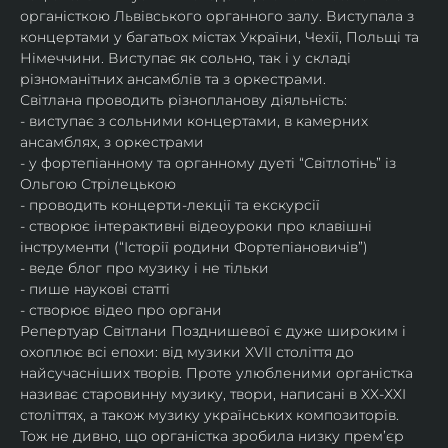
органісткою Львівського органного залу. Виступала з 
концертами у багатьох містах України, Чехії, Польщі та 
Німеччини. Виступає як сольно, так і у складі 
різноманітних ансамблів та з оркестрами.​
Світлана проводить різнопланову діяльність:
- виступає з сольними концертами, в камерних 
ансамблях, з оркестрами
- у фортепіанному та органному дуеті “Світлотінь” із 
Ольгою Стрілецькою
- проводить концерти-лекції та екскурсії
- створює інтерактивні відеоуроки про клавішні 
інструменти (“Історії родини Фортепіановичів”) 
- веде блог про музику і не тільки
- пише наукові статті
- створює відео про органи
Репертуар Світлани Позднишевої є дуже широким і 
охоплює всі епохи: від музики XVII століття до 
найсучасніших творів. Проте улюбленими органістка 
називає старовинну музику, твори, написані в XX-XXI 
століттях, а також музику українських композиторів. 
Тож не дивно, що органістка зробила низку прем’єр 