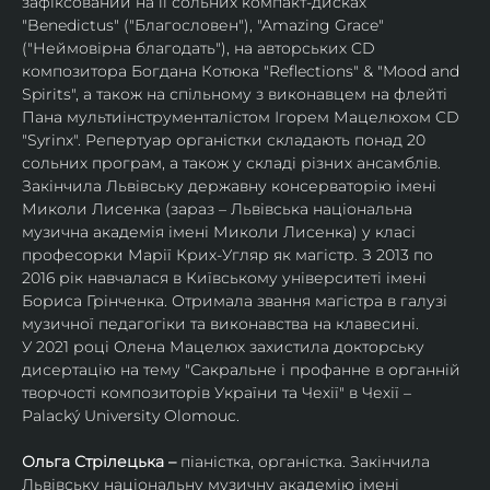
зафіксований на її сольних компакт-дисках 
"Benedictus" ("Благословен"), "Amazing Grace" 
("Неймовірна благодать"), на авторських CD 
композитора Богдана Котюка "Reflections" & "Mood and 
Spirits", а також на спільному з виконавцем на флейті 
Пана мультиінструменталістом Ігорем Мацелюхом CD 
"Syrinx". Репертуар органістки складають понад 20 
сольних програм, а також у складі різних ансамблів.
Закінчила Львівську державну консерваторію імені 
Миколи Лисенка (зараз – Львівська національна 
музична академія імені Миколи Лисенка) у класі 
професорки Марії Крих-Угляр як магістр. З 2013 по 
2016 рік навчалася в Київському університеті імені 
Бориса Грінченка. Отримала звання магістра в галузі 
музичної педагогіки та виконавства на клавесині.
У 2021 році Олена Мацелюх захистила докторську 
дисертацію на тему "Сакральне і профанне в органній 
творчості композиторів України та Чехії" в Чехії – 
Palacký University Olomouc.
Ольга Стрілецька – 
піаністка, органістка. Закінчила 
Львівську національну музичну академію імені 