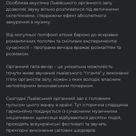
Особлива акустика Львівського органного залу 
дозволяє звуку вільно розливатися під величними 
склепіннями, створюючи ефект абсолютного 
занурення в музику.
​Від могутньої поліфонії епохи бароко до яскравих 
романтичних полотен та сміливих експериментів 
сучасності – програма вечора вражає розмаїттям та 
розмахом.
​Органний ґала-вечір – це унікальна можливість 
почути живе звучання львівського "гіганта" у виконанні 
п'яти органістів залу, кожен з яких володіє власним 
неповторним виконавським почерком.
​Сьогодні Львівський органний зал є головним 
пульсом цього жанру в країні. Тут історична спадщина 
гармонійно поєднується із сучасними музичними 
ініціативами: щомісяця відбуваються десятки подій, 
проходять всеукраїнські фестивалі та звучать 
прем'єрні виконання світових шедеврів.