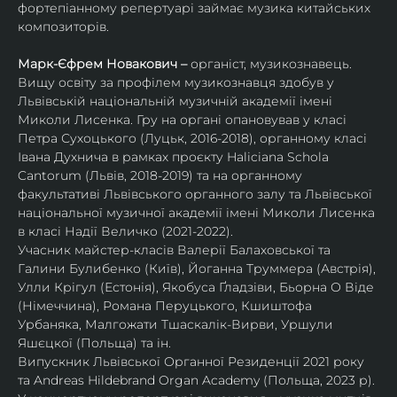
фортепіанному репертуарі займає музика китайських 
композиторів.
Марк-Єфрем Новакович – 
органіст, музикознавець. 
Вищу освіту за профілем музикознавця здобув у 
Львівській національній музичній академії імені 
Миколи Лисенка. Гру на органі опановував у класі 
Петра Сухоцького (Луцьк, 2016-2018), органному класі 
Івана Духнича в рамках проєкту Haliciana Schola 
Cantorum (Львів, 2018-2019) та на органному 
факультативі Львівського органного залу та Львівської 
національної музичної академії імені Миколи Лисенка 
в класі Надії Величко (2021-2022).
Учасник майстер-класів Валерії Балаховської та 
Галини Булибенко (Київ), Йоганна Труммера (Австрія), 
Улли Крігул (Естонія), Якобуса Ґладзіви, Бьорна О Віде 
(Німеччина), Романа Перуцького, Кшиштофа 
Урбаняка, Малгожати Тшаскалік-Вирви, Уршули 
Яшєцкої (Польща) та ін.
Випускник Львівської Органної Резиденції 2021 року 
та Andreas Hildebrand Organ Academy (Польща, 2023 р). 