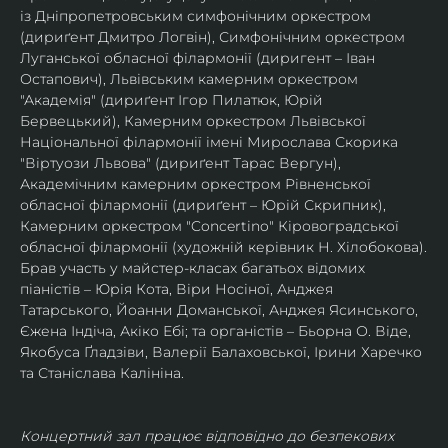
із Дніпропетровським симфонічним оркестром 
(дириґент Дмитро Логвін), Симфонічним оркестром 
Луганської обласної філармонії (диригент – Іван 
Остапович), Львівським камерним оркестром 
"Академія" (дириґент Ігор Пилатюк, Юрій 
Бервецький), Камерним оркестром Львівської 
Національної філармонії імені Мирослава Скорика 
"Віртуози Львова" (дириґент Тарас Вергун), 
Академічним камерним оркестром Рівненської 
обласної філармонії (дириґент – Юрій Скрипник), 
Камерним оркестром "Concertino" Кіровоградської 
обласної філармонії (художній керівник Н. Хілобокова).
Брав участь у майстер-класах багатьох відомих 
піаністів – Юрія Кота, Віри Носіної, Анджея 
Татарського, Йоанни Доманської, Анджея Ясинського, 
Єжена Індіча, Акіко Ебі; та органістів – Бьорна О. Віде, 
Якобуса Ґладзіви, Валерії Балаховської, Ірини Харечко 
та Станіслава Калініна.
Концертний зал працює відповідно до безпекових 