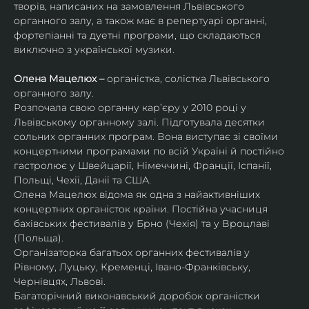
творів, написаних на замовлення Львівського 
органного залу, а також має в репертуарі органні, 
фортепіанні та дуетні програми, що складаються 
виключно з української музики. 
Олена Мацелюх – 
органістка, солістка Львівського 
органного залу.
Розпочала свою органну кар’єру у 2010 році у 
Львівському органному залі. Підготувала десятки 
сольних органних програм. Вона виступає зі своїми 
концертними програмами по всій Україні й постійно 
гастролює у Швейцарії, Німеччині, Франції, Іспанії, 
Польщі, Чехії, Данії та США.
Олена Мацелюх відома як одна з найактивніших 
концертних органісток країни. Постійна учасниця 
бахівських фестивалів у Брно (Чехія) та у Вроцлаві 
(Польща).
Організаторка багатьох органних фестивалів у 
Рівному, Луцьку, Кременці, Івано-Франківську, 
Чернівцях, Львові.
Багаторічний виконавський доробок органістки 