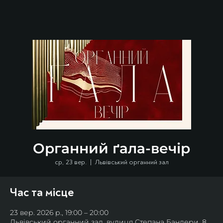
Органний ґала-вечір
ср, 23 вер.
  |  
Львівський органний зал
Час та місце
23 вер. 2026 р., 19:00 – 20:00
Львівський органний зал, вулиця Степана Бандери, 8,