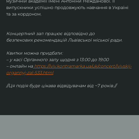
музичній академії імені Антоніни Нежданової. ЇЇ 
випускники успішно продовжують навчання в Україні 
та за кордоном.
Концертний зал працює відповідно до 
безпекових рекомендацій Львівської міської ради.
Квитки можна придбати:
– у касі Органного залу щодня з 13:00 до 19:00
– онлайн на
https://lviv.kontramarka.ua/uk/concert/lvivskij-
organnyj-zal-533.html
//Ця подія буде цікава відвідувачам від ~7 років.//