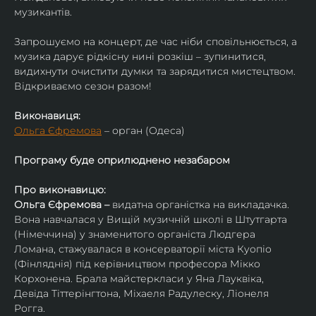
музикантів.
Запрошуємо на концерт, де час ніби сповільнюється, а 
музика дарує рідкісну нині розкіш – зупинитися, 
видихнути очистити думки та зарядитися мистецтвом. 
Відкриваємо сезон разом!
Виконавиця:
Ольга Єфремова
 – орган (Одеса)
Програму буде оприлюднено незабаром
Про виконавицю:
Ольга Єфремова – 
видатна органістка на викладачка.
Вона навчалася у Вищій музичній школі в Штутгарта 
(Німеччина) у знаменитого органіста Людгера 
Ломана, стажувалася в консерваторії міста Куопіо 
(Фінляднія) під керівництвом професора Мікко 
Корхонена. Брала майстеркласи у Яна Лауквіка, 
Девіда Тіттерінгтона, Міхаеля Радулеску, Ліонеля 
Рогга.