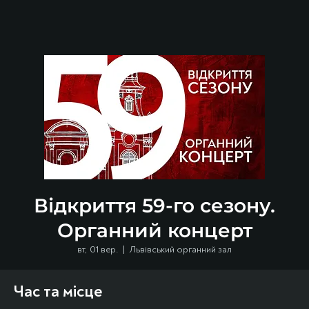
Відкриття 59-го сезону.
Органний концерт
вт, 01 вер.
  |  
Львівський органний зал
Час та місце