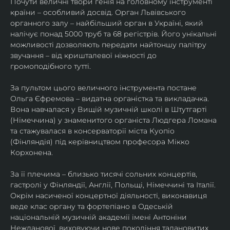
Почути величні твори генія на головному інструменті 
країни – особливий досвід. Орган Львівського 
органного залу – найбільший орган в Україні, який 
налічує понад 5000 труб та 68 регістрів. Його унікальні 
можливості дозволяють передати найтоншу палітру 
звучання – від кришталевої ніжності до 
громоподібного тутті.
За пультом цього величного інструмента постане 
Ольга Єфремова – видатна органістка та викладачка. 
Вона навчалася у Вищій музичній школі в Штутгарті 
(Німеччина) у знаменитого органіста Людгера Ломана 
та стажувалася в консерваторії міста Куопіо 
(Фінляндія) під керівництвом професора Мікко 
Корхонена.
За її плечима – близько тисячі сольних концертів, 
гастролі у Фінляндії, Англії, Польщі, Німеччині та Італії. 
Окрім насиченої концертної діяльності, виконавиця 
веде клас органу та фортепіано в Одеській 
національній музичній академії імені Антоніни 
Нежданової, виховуючи нове покоління талановитих 