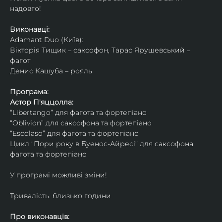
надовго!
Виконавці: 
Adamant Duo (Київ): 
Вікторія Тищик – саксофон, Тарас Ярушевський – 
фагот
Денис Кашуба – рояль
Програма:
Астор П'яццолла:
“Libertango” для фагота та фортепіано
“Oblivion” для саксофона та фортепіано
“Escolaso” для фагота та фортепіано
Цикл “Пори року в Буенос-Айресі” для саксофона, 
фагота та фортепіано
У програмі можливі зміни!
Тривалість: близько години
Про виконавців: