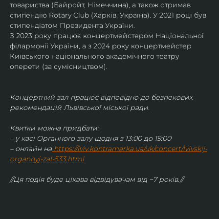
товариства (Байройт, Німеччина), а також отримав
стипендію Rotary Club (Харків, Україна). У 2021 році був 
стипендіатом Президента України. 
З 2023 року працює концертмейстером Національної 
філармонії України, а з 2024 року концертмейстер 
Київського національного академічного театру 
оперети (за сумісництвом).
Концертний зал працює відповідно до безпекових 
рекомендацій Львівської міської ради.
Квитки можна придбати:
– у касі Органного залу щодня з 13:00 до 19:00
– онлайн на
https://lviv.kontramarka.ua/uk/concert/lvivskij-
organnyj-zal-533.html
//Ця подія буде цікава відвідувачам від ~7 років.//