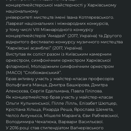
концертмейстерської майстерності у Харківському 
національному
університеті мистецтв імені Івана Котляревського. 
Лавреат національних і міжнародних конкурсів,
у тому числі VIII Міжнародного конкурсу 
концертмейстерів “Амадей” (2017, Україна) та Другого
відкритого фестивалю-конкурсу музичного мистецтва 
“Харківські асамблеї” (2017, Україна).
Виступав як соліст разом із Київським камерним 
оркестром, симфонічним оркестром Харківської
філармонії, Молодіжним симфонічним оркестром 
(МАСО) “Слобожанський”.
Брав активну участь у майстер-класах професорів 
Вольфганга Манца, Дмитра Башкірова, Дмитра
Алексєєва, Сергія Едельмана, Павла Гілілова.
Як концертмейстер брав участь у майстер-класах 
Ольги Кульчинської, Пілле Лілль, Елізабет Шютцер, 
Крістіана Хільца, Ріхарда Реша, Ярослава Шемета, 
Челсо Антуньєса, Мішеля Маранга, Єви Рабчевської, 
Володимира Чекалюка, Варвари Васильєвої.
У 2016 році став стипендіатом Ваґнерівського 