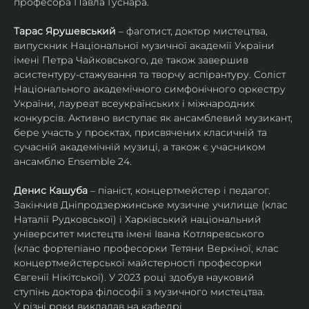
професора Павла Гуснара.
Тарас Ярушевський
 – фаготист, доктор мистецтва, 
випускник Національної музичної академії України 
імені Петра Чайковського, де також завершив 
асистентуру-стажування та творчу аспірантуру. Соліст 
Національного академічного симфонічного оркестру 
України, лауреат всеукраїнських і міжнародних 
конкурсів. Активно виступає як ансамблевий музикант, 
бере участь у проєктах, присвячених класичній та 
сучасній академічній музиці, а також є учасником 
ансамблю Ensemble 24.
Денис Кашуба
 – піаніст, концертмейстер і педагог. 
Закінчив Дніпродзержинське музичне училище (клас 
Наталії Рудковської) і Харківський національний 
університет мистецтв імені Івана Котляревського 
(клас фортепіано професорки Тетяни Веркіної, клас 
концертмейстерської майстерності професорки 
Євгенії Нікітської). У 2023 році здобув науковий 
ступінь доктора філософії з музичного мистецтва.
У різні роки викладав на кафедрі 