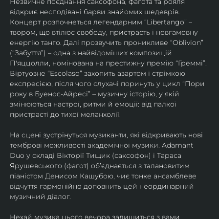
Незвичне поєднання саксофона, фагота та рояля 
відкриє несподівані барви знайомих шедеврів. 
Концерт розпочнеться легендарним “Libertango” – 
твором, що втілює свободу, пристрасть і невгамовну 
енергію танго. Далі прозвучить проникливе “Oblivion” 
(“Забуття”) – одна з найвідоміших композицій 
П'яццолли, номінована на престижну премію “Греммі”. 
Віртуозне “Escolaso” захопить азартом і стрімкою 
експресією, після чого слухачі поринуть у цикл “Пори 
року в Буенос-Айресі” – музичну історію, у якій 
змінюються настрої, ритми й емоції: від палкої 
пристрасті до тихої меланхолії. 
На сцені зустрінуться музиканти, які відкривають нові 
темброві можливості академічної музики. Adamant 
Duo у складі Вікторії Тищик (саксофон) і Тараса 
Ярушевського (фагот) об’єднається з талановитим 
піаністом Денисом Кашубою, чиє тонке ансамблеве 
відчуття гармонійно доповнить цей неординарний 
музичний діалог.
Нехай музика цього вечора залишиться з вами 