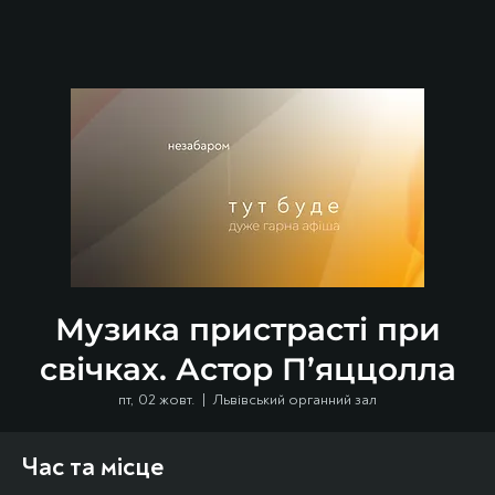
Музика пристрасті при
свічках. Астор П’яццолла
пт, 02 жовт.
  |  
Львівський органний зал
Час та місце