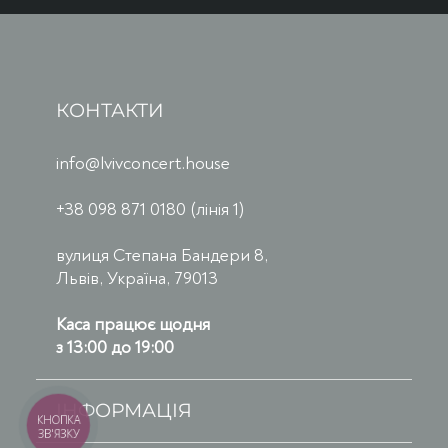
КОНТАКТИ
info@lvivconcert.house
+38 098 871 0180 (лінія 1)
вулиця Степана Бандери 8,
Львів, Україна, 79013
Каса працює щодня
з 13:00 до 19:00
ІНФОРМАЦІЯ
КНОПКА
ЗВ'ЯЗКУ