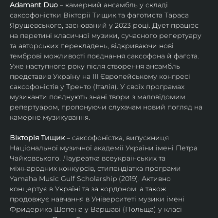
Adamant Duo
 – камерний ансамбль у складі 
саксофоністки Вікторії Тищик та фаготиста Тараса 
Ярушевського, заснований у 2023 році. Дует працює 
на перетині класичної музики, сучасного репертуару 
та авторських перекладень, відкриваючи нові 
темброві можливості поєднання саксофона й фагота. 
Уже наступного року після створення ансамбль 
представив Україну на ІІІ Європейському конгресі 
саксофоністів у Тренто (Італія). У своїх програмах 
музиканти поєднують знані твори з маловідомим 
репертуаром, пропонуючи слухачам новий погляд на 
камерне музикування.
Вікторія Тищик
 – саксофоністка, випускниця 
Національної музичної академії України імені Петра 
Чайковського. Лауреатка всеукраїнських та 
міжнародних конкурсів, стипендіатка програми 
Yamaha Music Gulf Scholarship (2019). Активно 
концертує в Україні та за кордоном, а також 
продовжує навчання в Університеті музики імені 
Фридерика Шопена у Варшаві (Польща) у класі 