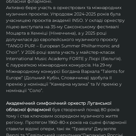
обласній філармонії.
Активно бере участь в оркестрових та міжнародних 
музичних проєктах. Упродовж 2024-2025 років була 
учасницею проєктів академії INSO. У складі оркестру 
ліцею виступала на 35-му Саксонському фестивалі 
Моцарта в Хемніці (Німеччина), а у 2025 році 
долучилася до європейського музичного проєкту 
“TANGO PUR! – European Summer Philharmonic and 
Choir”. У 2026 році взяла участь у майстер-класах 
International Music Academy FORTE у Лієрі (Бельгія).
Є лауреаткою міжнародних конкурсів. На 29-му 
Міжнародному конкурсі Богдана Вархала “Talents for 
Europe” (Дольний Кубін, Словаччина) здобула ІІ 
премію у номінації “Камерна музика” та IV премію у 
номінації “Соло”.
Академічний симфонічний оркестр Луганської 
обласної філармонії
 був створений понад 80 років 
тому і став ключовим осередком музичного життя 
регіону. Протягом 1960–80-х років на сцені філармонії 
ставили відомі опери, такі як "Травіата" Джузеппе 
Верді та "Севільський цирульник"Джоаккіно Россіні. 