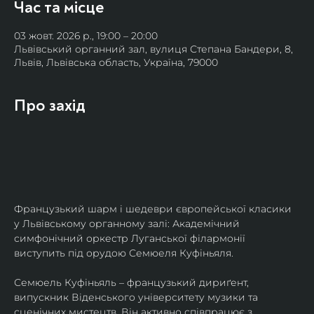
Час та місце
03 жовт. 2026 р., 19:00 – 20:00
Львівський органний зал, вулиця Степана Бандери, 8,
Львів, Львівська область, Україна, 79000
Про захід
Французький шарм і шедеври європейської класики 
у Львівському органному залі: Академічний 
симфонічний оркестр Луганської філармонії 
виступить під орудою Семюеля Куфіньяля.
Семюель Куфіньяль – французький дириґент, 
випускник Віденського університету музики та 
сценічних мистецтв. Він активно співпрацює з 