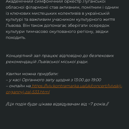
Академічний симфонічний оркестр Луганської 
обласної філармонії став активним, помітним і одним 
із ключових мистецьких колективів в українській 
культурі та важливим учасником культурного життя 
Львова. Він також допомагає зберігати осередок 
культури тимчасово окупованого регіону, звідки 
походить.
Концертний зал працює відповідно до безпекових 
рекомендацій Львівської міської ради.
Квитки можна придбати:
– у касі Органного залу щодня з 13:00 до 19:00
– онлайн на
https://lviv.kontramarka.ua/uk/concert/lvivskij-
organnyj-zal-533.html
//Ця подія буде цікава відвідувачам від ~7 років.//