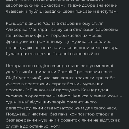
європейськими оркестрами та вже добре знайомий 
львівській публіці завдяки своїм яскравим виступам. 
Концерт відкриє “Сюїта в старовинному стилі” 
Альберіка Маньяра – вишукана стилізація барокових 
танцювальних форм, переосмислених мовою 
французького романтизму. Ця музика є особливо 
цінною, адже значна частина спадщини композитора 
була втрачена під час Першої світової війни. 
Центральною подією вечора стане виступ молодої 
української скрипальки Євгенії Прокопович (клас 
Лідії Футорської), яка вже встигла заявити про себе 
участю в престижних європейських музичних 
проєктах. У її виконанні прозвучить Концерт для 
скрипки з оркестром мі мінор Фелікса Мендельсона – 
один із найвідоміших творів романтичного 
репертуару, який став новаторським для свого часу. 
Поєднавши частини без пауз, композитор створив 
безперервний музичний розвиток, який не відпускає 
слухача до останньої ноти. 