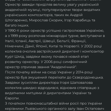
Оркестр завжди приділяв велику увагу українській 
академічній музиці, популяризуючи твори видатних 
українських композиторів, таких як Андрій 
Штогаренко, Мирослав Скорик, Ігор Карабиць та 
багато інших.
У 1990-ті роки оркестр успішно гастролював Україною, 
а з 1999 року розпочав міжнародні турне, виступаючи в 
Італії, Іспанії, Австрії, Швеції, Бельгії, Франції, 
Німеччині, Данії, Японії, Китаї та Норвегії. У 2002 році 
колектив очолив австрійський диригент і композитор 
Курт Шмід, завдяки якому почався новий етап 
розвитку оркестру. У 2006 році симфонічний 
оркестр отримав звання "Академічний".
Після початку війни на сході України у 2014 році 
оркестр був змушений переїхати до Сєвєродонецька. 
Завдяки зусиллям директора Ігоря Шаповалова 
колектив швидко відродився, відновив співпрацю з 
видатними митцями й диригентами України та 
Європи.
З початком повномасштабної війни росії про України 
керівники Львівського органного залу Іван Остапович 