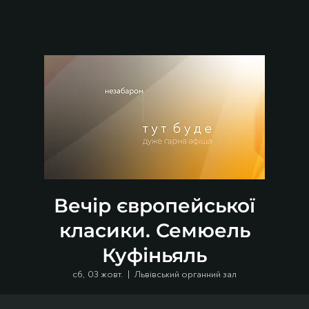
Вечір європейської
класики. Семюель
Куфіньяль
сб, 03 жовт.
  |  
Львівський органний зал