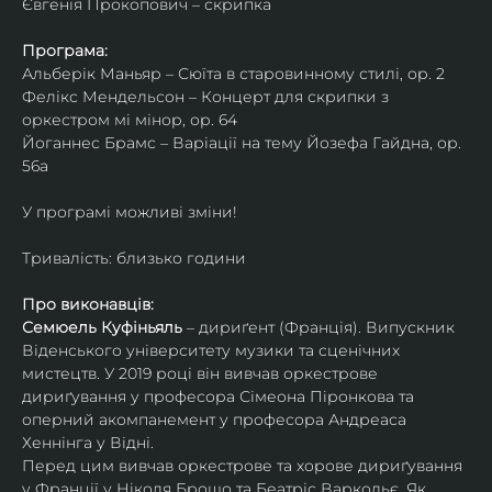
Євгенія Прокопович – скрипка
Програма:
Альберік Маньяр – Сюїта в старовинному стилі, ор. 2
Фелікс Мендельсон – Концерт для скрипки з 
оркестром мі мінор, ор. 64
Йоганнес Брамс – Варіації на тему Йозефа Гайдна, ор. 
56a
У програмі можливі зміни!
Тривалість: близько години
Про виконавців:
Семюель Куфіньяль
 – дириґент (Франція). Випускник 
Віденського університету музики та сценічних 
мистецтв. У 2019 році він вивчав оркестрове 
дириґування у професора Сімеона Піронкова та 
оперний акомпанемент у професора Андреаса 
Хеннінга у Відні.
Перед цим вивчав оркестрове та хорове дириґування 
у Франції у Ніколя Брошо та Беатріс Варкольє. Як 