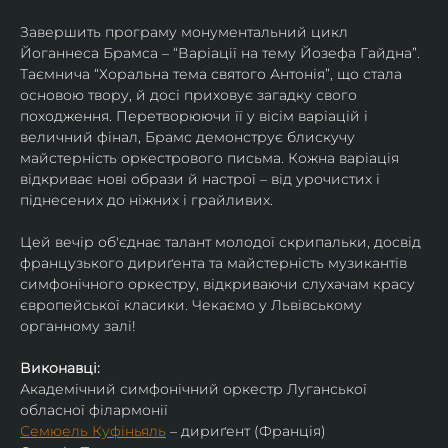
Завершить програму монументальний цикл 
Йоганнеса Брамса – “Варіації на тему Йозефа Гайдна”. 
Таємнича “Хоральна тема святого Антонія”, що стала 
основою твору, й досі приховує загадку свого 
походження. Перетворюючи її у вісім варіацій і 
величний фінал, Брамс демонструє блискучу 
майстерність оркестрового письма. Кожна варіація 
відкриває нові образи й настрої – від урочистих і 
піднесених до ніжних і грайливих. 
Цей вечір об'єднає талант молодої скрипальки, досвід 
французького дириґента та майстерність музикантів 
симфонічного оркестру, відкриваючи слухачам красу 
європейської класики. Чекаємо у Львівському 
органному залі!
Виконавці:
Академічний симфонічний оркестр Луганської 
обласної філармонії
Семюель Куфіньяль
 – дириґент (Франція)