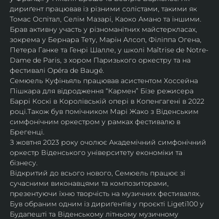
дириґент працював із різними солістами, такими як 
Томас Оспітал, Селім Мазарі, Каоко Амано та іншими. 
Брав активну участь у різноманітних майстеркласах, 
зокрема у Бернара Тету, Марін Алсоп, Філіппа Огена, 
Петера Ганке та Генрі Шалле, у школі Maîtrise de Notre-
Dame de Paris, з хором Паризького оркестру та на 
фестивалі Opéra de Baugé.
Семюель Куфіньяль працював асистентом Хоссейна 
Пішкара для відродження “Кармен” Бізе режисера 
Баррі Коскі в Королівській опері в Копенгагені в 2022 
році.Також був помічником Марі Жако з Віденським 
симфонічним оркестром у рамках фестивалю в 
Брегенці. 
З жовтня 2023 року очолює Академічний симфонічний 
оркестр Віденського університету економіки та 
бізнесу.
Відкритий до всього нового, Семюель працює зі 
сучасними виконавцями та композиторами, 
презентуючи їхню творчість на музичних фестивалях. 
Був обраним одним із дириґентів у проєкті Ligeti100 у 
Будапешті та Віденському літньому музичному 