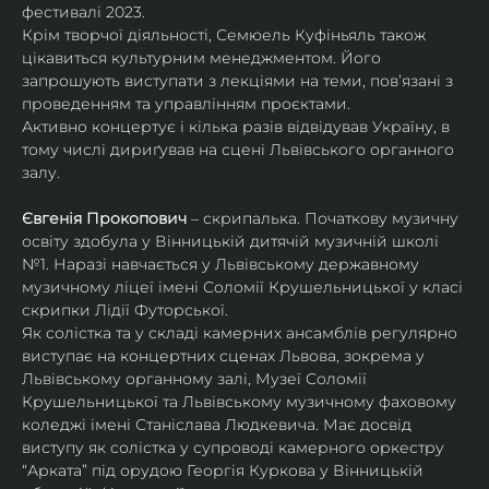
фестивалі 2023.
Крім творчої діяльності, Семюель Куфіньяль також 
цікавиться культурним менеджментом. Його 
запрошують виступати з лекціями на теми, пов’язані з 
проведенням та управлінням проєктами.
Активно концертує і кілька разів відвідував Україну, в 
тому числі дириґував на сцені Львівського органного 
залу. 
Євгенія Прокопович
 – скрипалька. Початкову музичну 
освіту здобула у Вінницькій дитячій музичній школі 
№1. Наразі навчається у Львівському державному 
музичному ліцеї імені Соломії Крушельницької у класі 
скрипки Лідії Футорської.
Як солістка та у складі камерних ансамблів регулярно 
виступає на концертних сценах Львова, зокрема у 
Львівському органному залі, Музеї Соломії 
Крушельницької та Львівському музичному фаховому 
коледжі імені Станіслава Людкевича. Має досвід 
виступу як солістка у супроводі камерного оркестру 
“Арката” під орудою Георгія Куркова у Вінницькій 