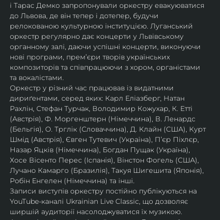
і Тарас Демко запропонували оркестру евакуюватися 
до Львова, де він тепер і дотепер, будучи 
релокованою культурною інституцією. Луганський 
оркестр регулярно дає концерти у Львівському 
органному залі, даючи успішні концерти, виконуючи 
нові програми, прем’єри творів українських 
композиторів та співпрацюючи з хором, органістами 
та вокалістами.
Оркестр у різний час працював із видатними 
дириґентами, серед яких: Карл Еліазберг, Натан 
Рахлін, Стефан Турчак, Володимир Кожухар, К. Етті 
(Австрія), Ф. Моргенштерн (Німеччина), В. Ленардс 
(Бельгія), О. Трглік (Словаччина), Д. Клайн (США), Курт 
Шмід (Австрія), Євген Тутевич (Україна), П’єр Піхлєр, 
Назар Яцків (Німеччина), Богдан Пущак (Україна), 
Хосе Вісенто Перес (Іспанія), Вінстон Фогель (США), 
Лучано Камарго (Бразилія), Такуя Шигешита (Японія), 
Робін Енгелен (Німеччина) та інші.
Записи виступів оркестру постійно публікуються на 
YouTube-каналі Ukrainian Live Classic, що дозволяє 
ширшій аудиторії насолоджуватися їх музикою​.