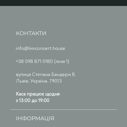
КОНТАКТИ
info@lvivconcert.house
+38 098 871 0180 (лінія 1)
вулиця Степана Бандери 8,
Львів, Україна, 79013
Каса працює щодня
з 13:00 до 19:00
ІНФОРМАЦІЯ