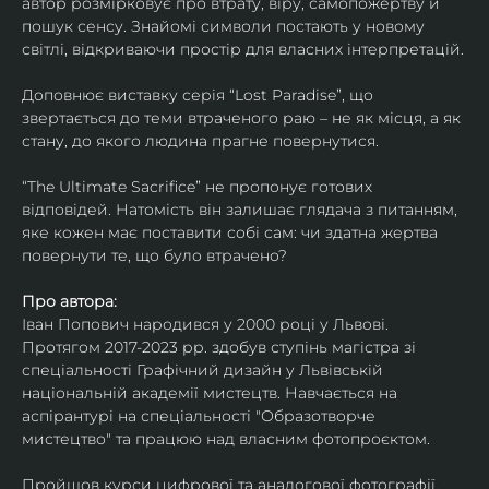
автор розмірковує про втрату, віру, самопожертву й 
пошук сенсу. Знайомі символи постають у новому 
світлі, відкриваючи простір для власних інтерпретацій.
Доповнює виставку серія “Lost Paradise”, що 
звертається до теми втраченого раю – не як місця, а як 
стану, до якого людина прагне повернутися.
“The Ultimate Sacrifice” не пропонує готових 
відповідей. Натомість він залишає глядача з питанням, 
яке кожен має поставити собі сам: чи здатна жертва 
повернути те, що було втрачено?
Про автора:
Іван Попович народився у 2000 році у Львові. 
Протягом 2017-2023 рр. здобув ступінь магістра зі 
спеціальності Графічний дизайн у Львівській 
національній академії мистецтв. Навчається на 
аспірантурі на спеціальності "Образотворче 
мистецтво" та працюю над власним фотопроєктом.
Пройшов курси цифрової та аналогової фотографії. 