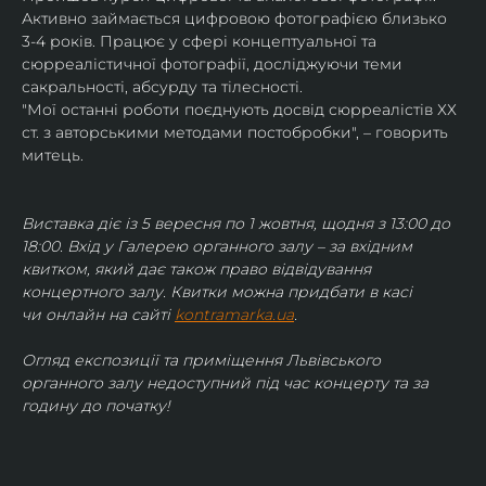
Активно займається цифровою фотографією близько 
3-4 років. Працює у сфері концептуальної та 
сюрреалістичної фотографії, досліджуючи теми 
сакральності, абсурду та тілесності.
"Мої останні роботи поєднують досвід сюрреалістів ХХ 
ст. з авторськими методами постобробки", – говорить 
митець.
Виставка діє із 5 вересня по 1 жовтня, щодня з 13:00 до 
18:00. Вхід у Галерею органного залу – за вхідним 
квитком, який дає також право відвідування 
концертного залу. Квитки можна придбати в касі 
чи онлайн на сайті 
kontramarka.ua
.
Огляд експозиції та приміщення Львівського 
органного залу недоступний під час концерту та за 
годину до початку!