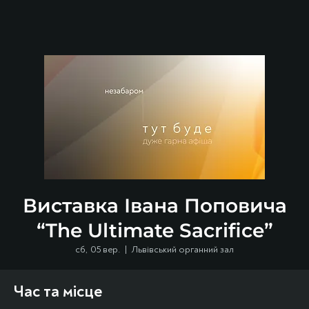
Виставка Івана Поповича
“The Ultimate Sacrifice”
сб, 05 вер.
  |  
Львівський органний зал
Час та місце