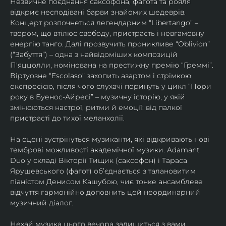
Незвичне поєднання саксофона, фагота та рояля 
відкриє несподівані барви знайомих шедеврів. 
Концерт розпочнеться легендарним “Libertango” – 
твором, що втілює свободу, пристрасть і невгамовну 
енергію танго. Далі прозвучить проникливе “Oblivion” 
(“Забуття”) – одна з найвідоміших композицій 
П'яццолли, номінована на престижну премію “Греммі”. 
Віртуозне “Escolaso” захопить азартом і стрімкою 
експресією, після чого слухачі поринуть у цикл “Пори 
року в Буенос-Айресі” – музичну історію, у якій 
змінюються настрої, ритми й емоції: від палкої 
пристрасті до тихої меланхолії. 
На сцені зустрінуться музиканти, які відкривають нові 
темброві можливості академічної музики. Adamant 
Duo у складі Вікторії Тищик (саксофон) і Тараса 
Ярушевського (фагот) об’єднається з талановитим 
піаністом Денисом Кашубою, чиє тонке ансамблеве 
відчуття гармонійно доповнить цей неординарний 
музичний діалог.
Нехай музика цього вечора залишиться з вами 