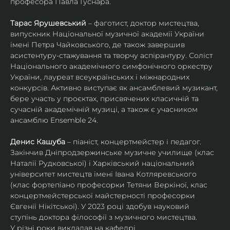
професора Павла Гуснара.
Тарас Ярушевський
 – фаготист, доктор мистецтва, 
випускник Національної музичної академії України 
імені Петра Чайковського, де також завершив 
асистентуру-стажування та творчу аспірантуру. Соліст 
Національного академічного симфонічного оркестру 
України, лауреат всеукраїнських і міжнародних 
конкурсів. Активно виступає як ансамблевий музикант, 
бере участь у проєктах, присвячених класичній та 
сучасній академічній музиці, а також є учасником 
ансамблю Ensemble 24.
Денис Кашуба
 – піаніст, концертмейстер і педагог. 
Закінчив Дніпродзержинське музичне училище (клас 
Наталії Рудковської) і Харківський національний 
університет мистецтв імені Івана Котляревського 
(клас фортепіано професорки Тетяни Веркіної, клас 
концертмейстерської майстерності професорки 
Євгенії Нікітської). У 2023 році здобув науковий 
ступінь доктора філософії з музичного мистецтва.
У різні роки викладав на кафедрі 