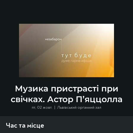
Музика пристрасті при
свічках. Астор П’яццолла
пт, 02 жовт.
  |  
Львівський органний зал
Час та місце