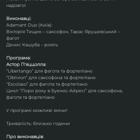
надовго!
Виконавці: 
Adamant Duo (Київ): 
Вікторія Тищик – саксофон, Тарас Ярушевський – 
фагот
Денис Кашуба – рояль
Програма:
Астор П'яццолла:
“Libertango” для фагота та фортепіано
“Oblivion” для саксофона та фортепіано
“Escolaso” для фагота та фортепіано
Цикл “Пори року в Буенос-Айресі” для саксофона, 
фагота та фортепіано
У програмі можливі зміни!
Тривалість: близько години
Про виконавців: