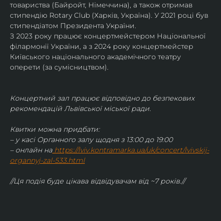
товариства (Байройт, Німеччина), а також отримав
стипендію Rotary Club (Харків, Україна). У 2021 році був 
стипендіатом Президента України. 
З 2023 року працює концертмейстером Національної 
філармонії України, а з 2024 року концертмейстер 
Київського національного академічного театру 
оперети (за сумісництвом).
Концертний зал працює відповідно до безпекових 
рекомендацій Львівської міської ради.
Квитки можна придбати:
– у касі Органного залу щодня з 13:00 до 19:00
– онлайн на
https://lviv.kontramarka.ua/uk/concert/lvivskij-
organnyj-zal-533.html
//Ця подія буде цікава відвідувачам від ~7 років.//