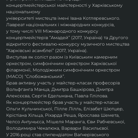
концертмейстерської майстерності у Харківському 
національному
університеті мистецтв імені Івана Котляревського. 
Лавреат національних і міжнародних конкурсів,
у тому числі VIII Міжнародного конкурсу 
концертмейстерів “Амадей” (2017, Україна) та Другого
відкритого фестивалю-конкурсу музичного мистецтва 
“Харківські асамблеї” (2017, Україна).
Виступав як соліст разом із Київським камерним 
оркестром, симфонічним оркестром Харківської
філармонії, Молодіжним симфонічним оркестром 
(МАСО) “Слобожанський”.
Брав активну участь у майстер-класах професорів 
Вольфганга Манца, Дмитра Башкірова, Дмитра
Алексєєва, Сергія Едельмана, Павла Гілілова.
Як концертмейстер брав участь у майстер-класах 
Ольги Кульчинської, Пілле Лілль, Елізабет Шютцер, 
Крістіана Хільца, Ріхарда Реша, Ярослава Шемета, 
Челсо Антуньєса, Мішеля Маранга, Єви Рабчевської, 
Володимира Чекалюка, Варвари Васильєвої.
У 2016 році став стипендіатом Ваґнерівського 