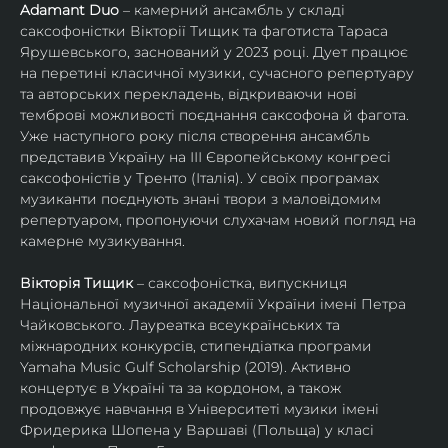
Adamant Duo
 – камерний ансамбль у складі 
саксофоністки Вікторії Тищик та фаготиста Тараса 
Ярушевського, заснований у 2023 році. Дует працює 
на перетині класичної музики, сучасного репертуару 
та авторських перекладень, відкриваючи нові 
темброві можливості поєднання саксофона й фагота. 
Уже наступного року після створення ансамбль 
представив Україну на ІІІ Європейському конгресі 
саксофоністів у Тренто (Італія). У своїх програмах 
музиканти поєднують знані твори з маловідомим 
репертуаром, пропонуючи слухачам новий погляд на 
камерне музикування.
Вікторія Тищик
 – саксофоністка, випускниця 
Національної музичної академії України імені Петра 
Чайковського. Лауреатка всеукраїнських та 
міжнародних конкурсів, стипендіатка програми 
Yamaha Music Gulf Scholarship (2019). Активно 
концертує в Україні та за кордоном, а також 
продовжує навчання в Університеті музики імені 
Фридерика Шопена у Варшаві (Польща) у класі 