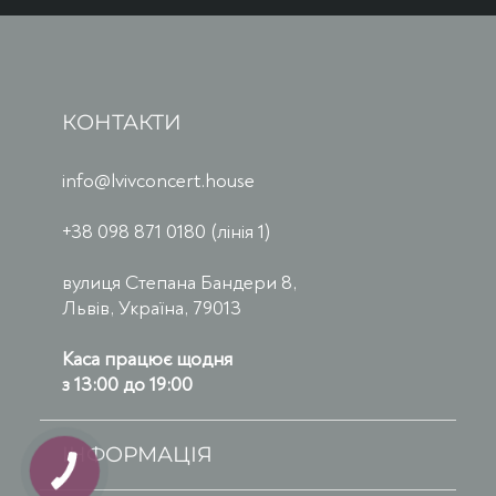
КОНТАКТИ
info@lvivconcert.house
+38 098 871 0180 (лінія 1)
вулиця Степана Бандери 8,
Львів, Україна, 79013
Каса працює щодня
з 13:00 до 19:00
ІНФОРМАЦІЯ