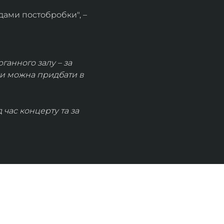
дами постобробки", – 
рганного залу – за 
ки можна придбати в 
час концерту та за 
КОНТАКТИ