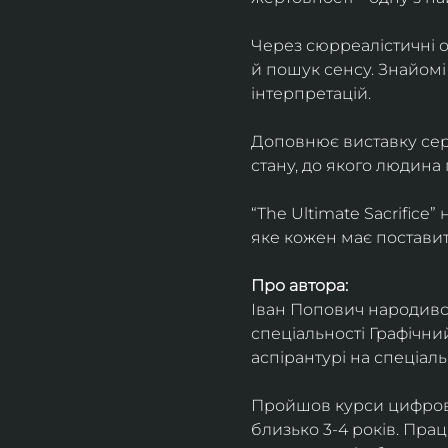
Через сюрреалістичні о
й пошук сенсу. Знайомі
інтерпретацій.
Доповнює виставку серія
стану, до якого людина
“The Ultimate Sacrifice
яке кожен має поставит
Про автора:
Іван Попович народився 
спеціальності Графічний
аспірантурі на спеціал
Пройшов курси цифрово
близько 3-4 років. Пра