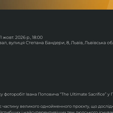
01 жовт. 2026 р., 18:00
л, вулиця Степана Бандери, 8, Львів, Львівська обл
фоторобіт Івана Поповича “The Ultimate Sacrifice” у Г
є частину великого однойменного проєкту, що дослід
айглибших і найсуперечливіших тем людського існува