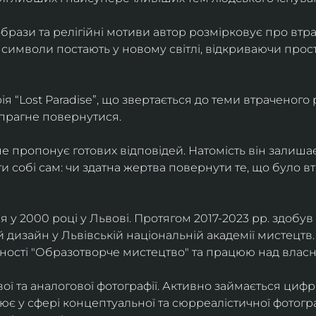
брази та релігійні мотиви автор розмірковує про втрат
 символи постають у новому світлі, відкриваючи прост
 “Lost Paradise”, що звертається до теми втраченого ра
 прагне повернутися.
” не пропонує готових відповідей. Натомість він залиша
и собі сам: чи здатна жертва повернути те, що було в
у 2000 році у Львові. Протягом 2017-2023 рр. здобув с
 дизайн у Львівській національній академії мистецтв.
ьності "Образотворче мистецтво" та працюю над влас
ї та аналогової фотографії. Активно займається циф
цює у сфері концептуальної та сюрреалістичної фотогр