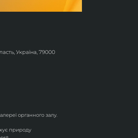
асть, Україна, 79000
алереї органного залу.
жує природу 
ння.