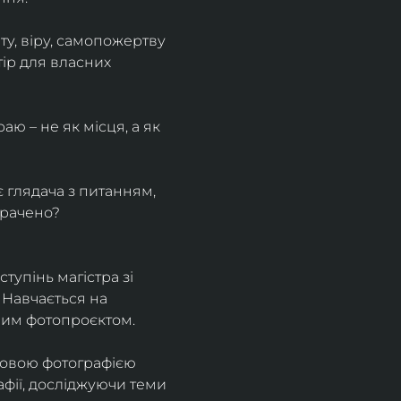
у, віру, самопожертву 
ір для власних 
ю – не як місця, а як 
є глядача з питанням, 
трачено?
тупінь магістра зі 
 Навчається на 
ним фотопроєктом.
ровою фотографією 
афії, досліджуючи теми 