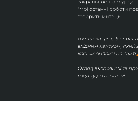
сакральності, абсурду та
"Мої останні роботи поє
говорить митець.
Виставка діє із 5 вересн
вхідним квитком, який 
касі чи онлайн на сайті 
Огляд експозиції та пр
годину до початку!
UKRAINIAN LIVE