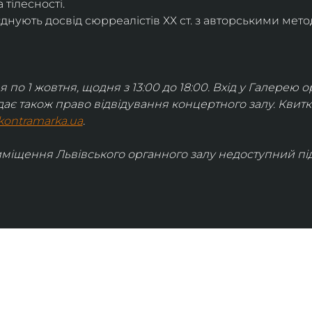
 тілесності.
днують досвід сюрреалістів ХХ ст. з авторськими мето
я по 1 жовтня, щодня з 13:00 до 18:00. Вхід у Галерею о
дає також право відвідування концертного залу. Квит
kontramarka.ua
.
иміщення Львівського органного залу недоступний під 
ІНФОРМАЦІЯ