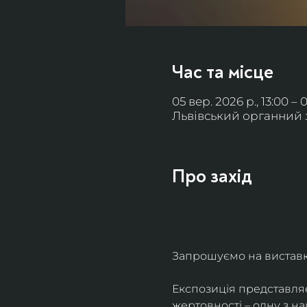
Час та місце
05 вер. 2026 р., 13:00 – 
Львівський органний за
Про захід
Запрошуємо на виставку 
Експозиція представля
жертовності – одну з н