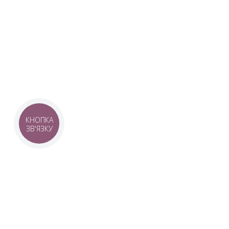
Наша команда з 2019 року реалізує загальнонаці
стратегію промоції української музики Ukrainian L
це:
–
Ukrainian Live Classic
– перший у світі мобільни
українською класикою, медіаплатформа зі стаття
композиторів та твори.
–
YouTube-канал Ukrainian Live Classic
– професій
української музики та українських музикантів.
–
Ukrainian Scores
– онлайн-бібліотека нот украї
композиторів.
КНОПКА
ЗВ'ЯЗКУ