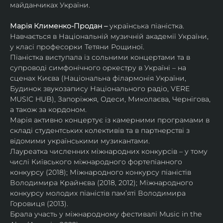
майданчиках України.
Марія Клименко-Продан – 
українська піаністка.
Навчається в Національній музичній академії України, 
у класі професорки Тетяни Рощиної.
Піаністка виступала із сольними концертами та в 
супроводі симфонічного оркестру в Україні – на 
сценах Києва (Національна філармонія України, 
Будинок звукозапису Національного радіо, VERE 
MUSIC HUB), Запоріжжя, Одеси, Миколаєва, Чернігова, 
а також за кордоном.
Марія активно концертує із камерними програмами в 
складі студентських колективів та в партнерстві з 
відомими українськими музикантами.
Лауреатка численних міжнародних конкурсів – у тому 
числі Київського міжнародного фортепіанного 
конкурсу (2018); Міжнародного конкурсу піаністів 
Володимира Крайнєва (2018, 2012); Міжнародного 
конкурсу молодих піаністів пам’яті Володимира 
Горовиця (2013).
Брала участь у міжнародному фестивалі Music in the 