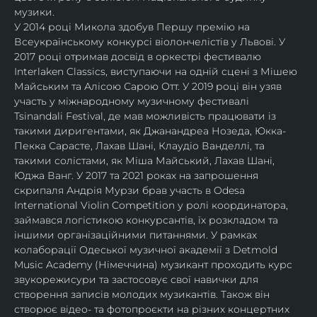
музики.
У 2014 році Микола здобув Першу премію на 
Всеукраїнському конкурсі віолончелістів у Львові. У 
2017 році отримав досвід в оркестрі фестивалю 
Interlaken Classics, виступаючи на одній сцені з Мішею 
Майським та Алісою Сарою Отт. У 2019 році він узяв 
участь у міжнародному музичному фестивалі 
Tsinandali Festival, де мав можливість працювати із 
такими диригентами, як Джанандреа Нозеда, Юкка-
Пекка Сарасте, Лахав Шані, Клаудіо Ванделлі, та 
такими солістами, як Міша Майський, Лахав Шані, 
Юджа Ванг. У 2017 та 2021 роках на запрошення 
скрипаля Андрія Мурзи брав участь в Odesa 
International Violin Competition у ролі координатора, 
займався логістикою конкурсантів, їх розкладом та 
іншими організаційними питаннями. У рамках 
колаборації Одеської музичної академії з Detmold 
Music Academy (Німеччина) музикант проходить курс 
звукорежисури та застосовує свої навички для 
створення записів молодих музикантів. Також він 
створює відео- та фотопроєкти на різних концертних 