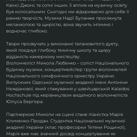
Квінсі Джонс та сотні інших. Її вплив на музичну освіту 
був колосальним. Сьогодні ми відкриваємо для себе її 
ранню творчість. Музика Надії Буланже просякнута 
меланхолією та щирістю, вона звучить інтимно і 
водночас глибоко.
Твори прозвучать у виконанні талановитого дуету, 
який поєднує глибоку технічну школу та щиру 
відданість камерному мистецтву.
Віолончеліст Микола Любенко – соліст Національного 
будинку музики, концертмейстер групи віолончелей 
Національного симфонічного оркестру України. 
Випускник Одеської музичної академії імені Антоніни 
Нежданової, який стажування у швейцарській Kalaidos 
Hochschule під керівництвом видатного віолончеліста 
Юліуса Бергера.
Партнеркою Миколи на сцені стане піаністка Марія 
Клименко-Продан. Студентка Національної музичної 
академії України (клас професорки Тетяни Рощиної), 
Марія вже має значний досвід концертування як 