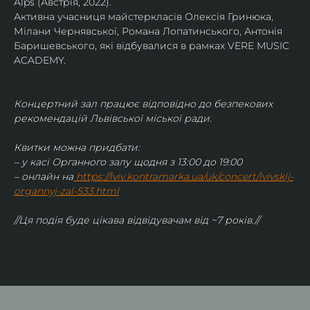
Alps (Австрія, 2022).
Активна учасниця майстеркласів Олексія Гринюка, 
Мілани Чернявської, Романа Лопатинського, Антонія 
Баришевського, які відбувалися в рамках VERE MUSIC 
ACADEMY.
Концертний зал працює відповідно до безпекових 
рекомендацій Львівської міської ради.
Квитки можна придбати:
– у касі Органного залу щодня з 13:00 до 19:00
– онлайн на
https://lviv.kontramarka.ua/uk/concert/lvivskij-
organnyj-zal-533.html
//Ця подія буде цікава відвідувачам від ~7 років.//