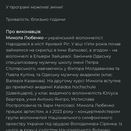
У програмі можливі зміни!
Тривалість: близько години
Про виконавців:
Микола Любенко – 
український віолончеліст. 
Народився в місті Кривий Ріг. У віці п’яти років почав 
займатися на скрипці в Інни Вальової, а згодом – на 
віолончелі в Ельвіри Зайцевої. Закінчив Одеську 
спеціалізовану музичну школу імені Петра 
Столярського, навчаючись у Віктора Молдаванова та 
Павла Купіна, та Одеську музичну академію (клас 
Валерія Казакова). На другому курсі Микола вступив 
до приватної академії Kalaidos hochschule 
(Швейцарія), у клас видатного віолончеліста Юліуса 
Бергера, учня Антоніо Янігро, Мстислава 
Ростроповича та Зари Нелсової. Микола Любенко 
працює артистом, а з 2023 року – концертмейстером 
групи віолончелей Національного симфонічного 
оркестру України під орудою Володимира Сіренка. Із 
цього ж року є солістом Національного будинку 