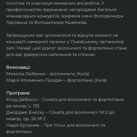
солістка та учасниця камерних ансамблів. Її 
професіоналізм відзначено нагородами багатьох 
міжнародних конкурсів, зокрема імені Володимира 
Горовиця та Володимира Крайнєва.
Запрошуємо вас зупинитися та відчути момент на 
концерті камерної музики у Львівському органному 
залі. Нехай цей діалог віолончелі та фортепіано стане 
для вас джерелом натхнення та спокою.
Виконавці:
Микола Любенко – віолончель (Київ)
Марія Клименко-Продан – фортепіано (Київ)
Програма:
Клод Дебюссі – Соната для віолончелі та фортепіано 
ре мінор, L. 135
Джордже Енеску – Соната для віолончелі № 2 до 
мажор, ор. 26 № 2
Надія Буланже – Три п’єси для віолончелі та 
фортепіано