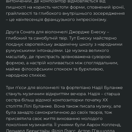
витончений, де композитор відмовляється від 
пишності на користь чистоти форми, сповнений іронії, 
грайливості та глибокого внутрішнього зосередження 
– це квінтесенція французького імпресіонізму.
Друга Соната для віолончелі Джордже Енеску – 
глибокий та самобутній твір. Тут Енеску майстерно 
поєднує європейську академічну школу з народними 
румунськими інтонаціями. Це музика великого 
масштабу, де пристрасть зрівноважена суворою 
формою, а настрій коливається між споглядальним, 
майже філософським спокоєм та бурхливою, 
народною стихією.
Три п’єси для віолончелі та фортепіано Надії Буланже 
стануть музичним відкриттям вечора. Надія – старша 
сестра більш відомої композиторки початку ХХ 
століття Лілі Буланже. Вона також писала музику, але 
була занадто самокритичною до своїх творів, тож 
присвятила своє життя вихованню молодого 
покоління музикантів. Її учнями були Аарон Копленд, 
Леонард Бернстайн, Філіп Ґласс, Астор П’яццолла, 