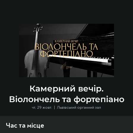
Камерний вечір.
Віолончель та фортепіано
чт, 29 жовт.
  |  
Львівський органний зал
Час та місце