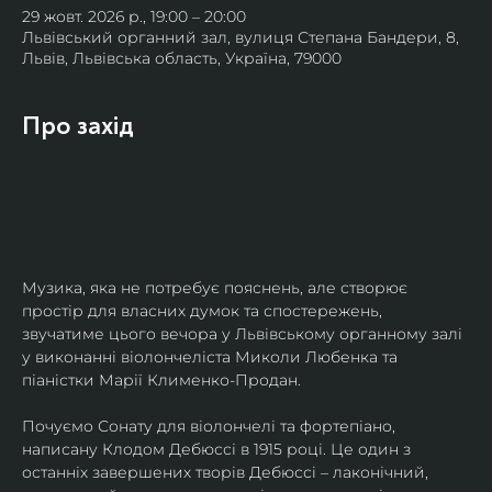
29 жовт. 2026 р., 19:00 – 20:00
Львівський органний зал, вулиця Степана Бандери, 8,
Львів, Львівська область, Україна, 79000
Про захід
Музика, яка не потребує пояснень, але створює 
простір для власних думок та спостережень, 
звучатиме цього вечора у Львівському органному залі 
у виконанні віолончеліста Миколи Любенка та 
піаністки Марії Клименко-Продан.
Почуємо Сонату для віолончелі та фортепіано, 
написану Клодом Дебюссі в 1915 році. Це один з 
останніх завершених творів Дебюссі – лаконічний, 