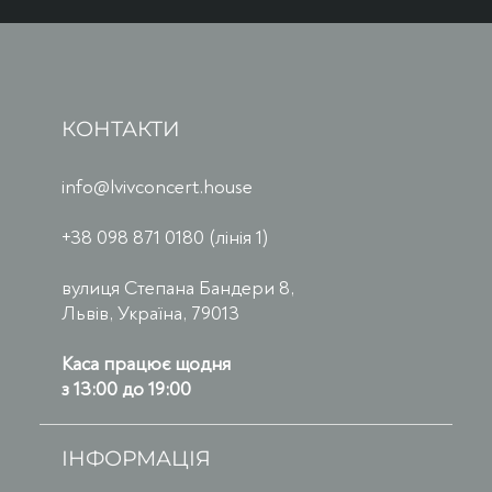
КОНТАКТИ
info@lvivconcert.house
+38 098 871 0180 (лінія 1)
вулиця Степана Бандери 8,
Львів, Україна, 79013
Каса працює щодня
з 13:00 до 19:00
ІНФОРМАЦІЯ