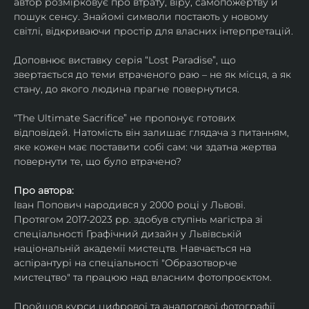
автор розмірковує про втрату, віру, самопожертву й 
пошук сенсу. Знайомі символи постають у новому 
світлі, відкриваючи простір для власних інтерпретацій.
Доповнює виставку серія “Lost Paradise”, що 
звертається до теми втраченого раю – не як місця, а як 
стану, до якого людина прагне повернутися.
“The Ultimate Sacrifice” не пропонує готових 
відповідей. Натомість він залишає глядача з питанням, 
яке кожен має поставити собі сам: чи здатна жертва 
повернути те, що було втрачено?
Про автора:
Іван Попович народився у 2000 році у Львові. 
Протягом 2017-2023 рр. здобув ступінь магістра зі 
спеціальності Графічний дизайн у Львівській 
національній академії мистецтв. Навчається на 
аспірантурі на спеціальності "Образотворче 
мистецтво" та працюю над власним фотопроєктом.
Пройшов курси цифрової та аналогової фотографії. 