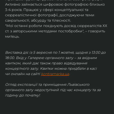
Активно займається цифровою фотографією близько 
3-4 років. Працює у сфері концептуальної та 
сюрреалістичної фотографії, досліджуючи теми 
сакральності, абсурду та тілесності.
"Мої останні роботи поєднують досвід сюрреалістів ХХ 
ст. з авторськими методами постобробки", – говорить 
митець.
Виставка діє із 5 вересня по 1 жовтня, щодня з 13:00 до 
18:00. Вхід у Галерею органного залу – за вхідним 
квитком, який дає також право відвідування 
концертного залу. Квитки можна придбати в касі 
чи онлайн на сайті 
kontramarka.ua
.
Огляд експозиції та приміщення Львівського 
органного залу недоступний під час концерту та за 
годину до початку!