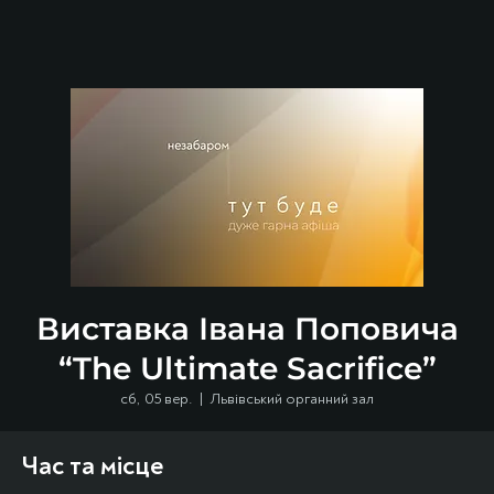
Виставка Івана Поповича
“The Ultimate Sacrifice”
сб, 05 вер.
  |  
Львівський органний зал
Час та місце