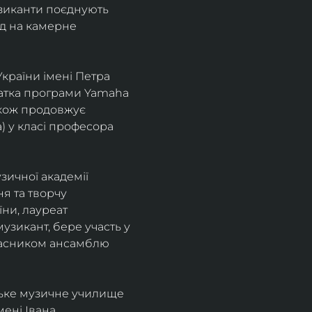
узиканти поєднують 
д на камерне 
країни імені Петра 
іатка програми Yamaha 
також продовжує 
 у класі професора 
зичної академії 
я та творчу 
ни, лауреат 
зикант, бере участь у 
учасником ансамблю 
ське музичне училище 
ені Івана 