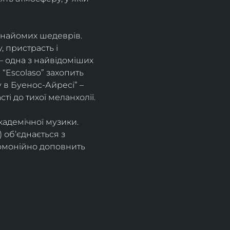
знайомих шедеврів. 
 пристрасть і 
– одна з найвідоміших 
“Escolaso” захопить 
 в Буенос-Айресі” – 
ті до тихої меланхолії. 
кадемічної музики. 
 об’єднається з 
рмонійно доповнить 