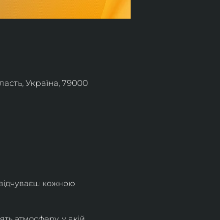
асть, Україна, 79000
 відчуваєш кожною 
ть атмосферу, у якій 