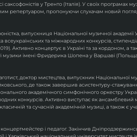
саксофоністів у Тренто (Італія). У своїх програмах м
омим репертуаром, пропонуючи слухачам новий погля
фоністка, випускниця Національної музичної академії У
а всеукраїнських та міжнародних конкурсів, стипенд
(2019). Активно концертує в Україні та за кордоном, а 
і музики імені Фридерика Шопена у Варшаві (Польща)
фаготист, доктор мистецтва, випускник Національної му
йковського, де також завершив асистентуру-стажуванн
ціонального академічного симфонічного оркестру Украї
родних конкурсів. Активно виступає як ансамблевий му
класичній та сучасній академічній музиці, а також є 
ст, концертмейстер і педагог. Закінчив Дніпродзержин
ої) і Харківський національний університет мистецтв ім