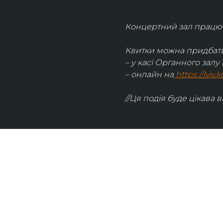
Концертний зал працює 
Квитки можна придбати
– у касі Органного залу 
– онлайн на
https://lviv
//Ця подія буде цікава в
UKRAINIAN LIVE
Наша команда з 2019 року реалізує загальнонаці
стратегію промоції української музики Ukrainian L
це: