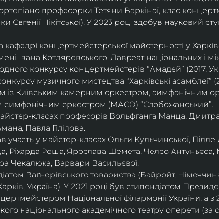
ортепіано професорки Тетяни Веркіної, клас концерт
 Євгенії Нікітської). У 2023 році здобув науковий ступ
на кафедрі концертмейстерської майстерності у Харк
імені Івана Котляревського. Лавреат національних і м
родного конкурсу концертмейстерів “Амадей” (2017, Ук
нкурсу музичного мистецтва “Харківські асамблеї” (20
ом із Київським камерним оркестром, симфонічним ор
м симфонічним оркестром (МАСО) “Слобожанський”.
 майстер-класах професорів Вольфганга Манца, Дмитр
мана, Павла Гілілова.
 участь у майстер-класах Ольги Кульчинської, Пілле Л
ца, Ріхарда Реша, Ярослава Шемета, Челсо Антуньєса,
ра Чекалюка, Варвари Васильєвої.
діатом Ваґнерівського товариства (Байройт, Німеччина
Харків, Україна). У 2021 році був стипендіатом Президе
цертмейстером Національної філармонії України, а з 
ого національного академічного театру оперети (за 