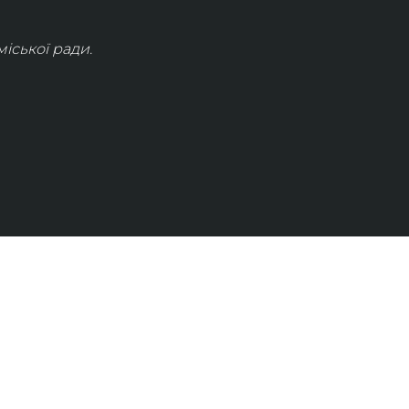
іської ради.
КОНТАКТИ
info@lvivconcert.house
+38 098 871 0180 (лінія 1)