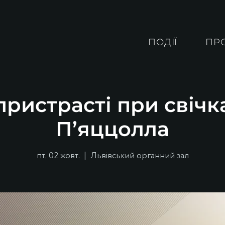
ПОДІЇ
ПР
ристрасті при свічк
П’яццолла
пт, 02 жовт.
  |  
Львівський органний зал