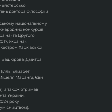
мейстерської 
інь доктора філософії з 
івському національному
іжнародних конкурсів,
раїна) та Другого
17, Україна).
кестром Харківської
а Башкірова, Дмитра
ілль, Елізабет 
 Мішеля Маранга, Єви 
), а також отримав
нта України. 
2024 року 
сумісництвом).