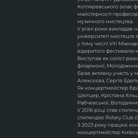
Котляревського (клас ф
майстерності професорки
музичного мистецтва.
У різні роки викладав 
університеті мистецтв 
у тому числі VIII Міжна
відкритого фестивалю-ко
Виступав як соліст раз
філармонії, Молодіжни
Брав активну участь у
Алексєєва, Сергія Едель
Як концертмейстер брав
Шютцер, Крістіана Хіль
Рабчевської, Володими
У 2016 році став стипен
стипендію Rotary Club (
З 2023 року працює кон
концертмейстер Київськ