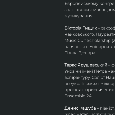
Європейському конгресі 
знані твори з маловід
музикування.
Вікторія Тищик
 – саксо
Чайковського. Лауреатк
Music Gulf Scholarship 
навчання в Університет
Павла Гуснара.
Тарас Ярушевський
 – 
України імені Петра Ча
аспірантуру. Соліст На
всеукраїнських і міжна
проєктах, присвячених 
Ensemble 24.
Денис Кашуба
 – піані
(клас Наталії Рудковськ