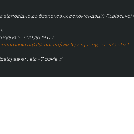
відповідно до безпекових рекомендацій Львівської м
:
щодня з 13:00 до 19:00
.kontramarka.ua/uk/concert/lvivskij-organnyj-zal-533.html
ідвідувачам від ~7 років.//
ІНФОРМАЦІЯ
ональну
команда
ive. Сьогодні
правила відвідування
як влаштовано орган