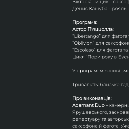
Вікторія Тищик – саксо
Денис Кашуба – рояль
Програма:
Астор П'яццолла:
“Libertango” для фагота
“Oblivion” для саксофон
“Escolaso” для фагота т
Цикл “Пори року в Буен
У програмі можливі змі
Тривалість: близько го
Про виконавців:
Adamant Duo
 – камерни
Ярушевського, заснован
репертуару та авторсь
саксофона й фагота. Уж