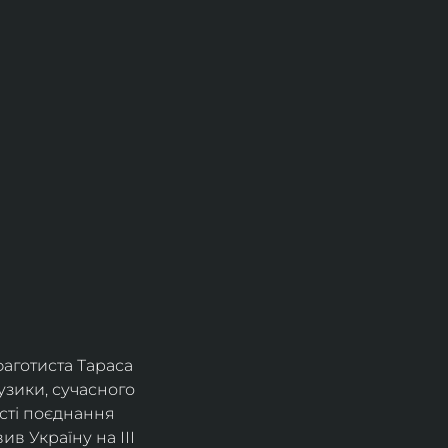
фаготиста Тараса 
зики, сучасного 
сті поєднання 
в Україну на ІІІ 