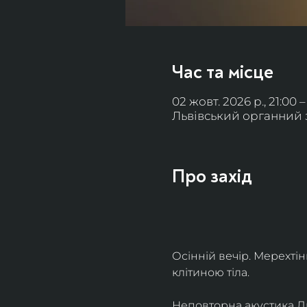
Час та місце
02 жовт. 2026 р., 21:00 –
Львівський органний за
Про захід
Осінній вечір. Мерехті
клітиною тіла. 
Неповторна акустика Льв