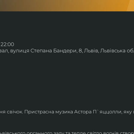
 22:00
л, вулиця Степана Бандери, 8, Львів, Львівська обл
ння свічок. Пристрасна музика Астора П`яццолли, яку
івського органного залу та тепле світло вогнів створя