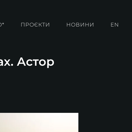
О*
ПРОЄКТИ
НОВИНИ
EN
ах. Астор