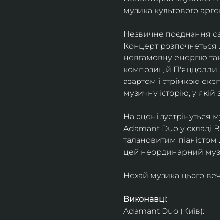
музика культового арг
Незвичне поєднання сак
Концерт розпочнеться л
невгамовну енергію танг
композицій П'яццолли, 
азартом і стрімкою експ
музичну історію, у якій 
На сцені зустрінуться м
Adamant Duo у складі Ві
талановитим піаністом
цей неординарний музи
Нехай музика цього веч
Виконавці: 
Adamant Duo (Київ): 