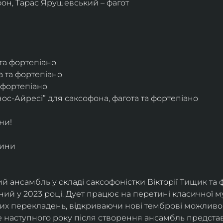
фон, Тарас Ярушевський – фагот
 та фортепіано
а та фортепіано
а фортепіано
ос-Айресі” для саксофона, фагота та фортепіано
ни!
дини
й ансамбль у складі саксофоністки Вікторії Тищик та 
ий у 2023 році. Дует працює на перетині класичної му
ких перекладень, відкриваючи нові темброві можливо
е наступного року після створення ансамбль представи