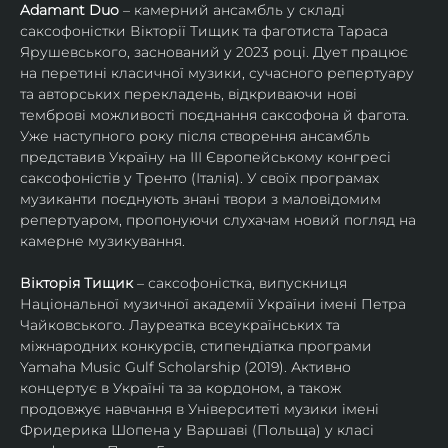
Adamant Duo
 – камерний ансамбль у складі 
саксофоністки Вікторії Тищик та фаготиста Тараса 
Ярушевського, заснований у 2023 році. Дует працює 
на перетині класичної музики, сучасного репертуару 
та авторських перекладень, відкриваючи нові 
темброві можливості поєднання саксофона й фагота. 
Уже наступного року після створення ансамбль 
представив Україну на ІІІ Європейському конгресі 
саксофоністів у Тренто (Італія). У своїх програмах 
музиканти поєднують знані твори з маловідомим 
репертуаром, пропонуючи слухачам новий погляд на 
камерне музикування.
Вікторія Тищик
 – саксофоністка, випускниця 
Національної музичної академії України імені Петра 
Чайковського. Лауреатка всеукраїнських та 
міжнародних конкурсів, стипендіатка програми 
Yamaha Music Gulf Scholarship (2019). Активно 
концертує в Україні та за кордоном, а також 
продовжує навчання в Університеті музики імені 
Фридерика Шопена у Варшаві (Польща) у класі 