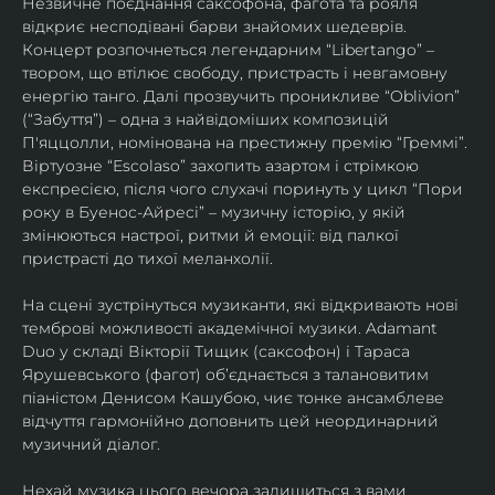
Незвичне поєднання саксофона, фагота та рояля 
відкриє несподівані барви знайомих шедеврів. 
Концерт розпочнеться легендарним “Libertango” – 
твором, що втілює свободу, пристрасть і невгамовну 
енергію танго. Далі прозвучить проникливе “Oblivion” 
(“Забуття”) – одна з найвідоміших композицій 
П'яццолли, номінована на престижну премію “Греммі”. 
Віртуозне “Escolaso” захопить азартом і стрімкою 
експресією, після чого слухачі поринуть у цикл “Пори 
року в Буенос-Айресі” – музичну історію, у якій 
змінюються настрої, ритми й емоції: від палкої 
пристрасті до тихої меланхолії. 
На сцені зустрінуться музиканти, які відкривають нові 
темброві можливості академічної музики. Adamant 
Duo у складі Вікторії Тищик (саксофон) і Тараса 
Ярушевського (фагот) об’єднається з талановитим 
піаністом Денисом Кашубою, чиє тонке ансамблеве 
відчуття гармонійно доповнить цей неординарний 
музичний діалог.
Нехай музика цього вечора залишиться з вами 