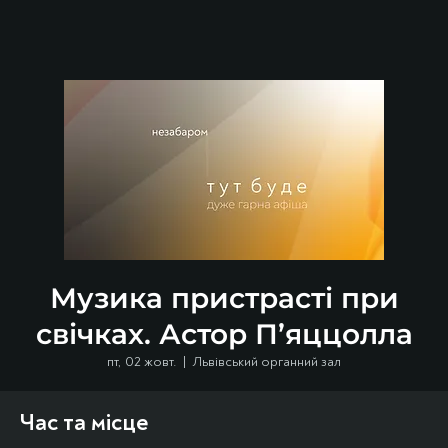
Музика пристрасті при
свічках. Астор П’яццолла
пт, 02 жовт.
  |  
Львівський органний зал
Час та місце