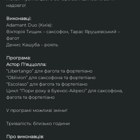
надовго!
Виконавці: 
Adamant Duo (Київ): 
Вікторія Тищик – саксофон, Тарас Ярушевський – 
фагот
Денис Кашуба – рояль
Програма:
Астор П'яццолла:
“Libertango” для фагота та фортепіано
“Oblivion” для саксофона та фортепіано
“Escolaso” для фагота та фортепіано
Цикл “Пори року в Буенос-Айресі” для саксофона, 
фагота та фортепіано
У програмі можливі зміни!
Тривалість: близько години
Про виконавців: