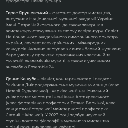
професора Павла Гуснара.
Тарас Ярушевський
 – фаготист, доктор мистецтва, 
випускник Національної музичної академії України 
імені Петра Чайковського, де також завершив 
асистентуру-стажування та творчу аспірантуру. Соліст 
Національного академічного симфонічного оркестру 
України, лауреат всеукраїнських і міжнародних 
конкурсів. Активно виступає як ансамблевий музикант, 
бере участь у проєктах, присвячених класичній та 
сучасній академічній музиці, а також є учасником 
ансамблю Ensemble 24.
Денис Кашуба
 – піаніст, концертмейстер і педагог. 
Закінчив Дніпродзержинське музичне училище (клас 
Наталії Рудковської) і Харківський національний 
університет мистецтв імені Івана Котляревського 
(клас фортепіано професорки Тетяни Веркіної, клас 
концертмейстерської майстерності професорки 
Євгенії Нікітської). У 2023 році здобув науковий 
ступінь доктора філософії з музичного мистецтва.
У різні роки викладав на кафедрі 