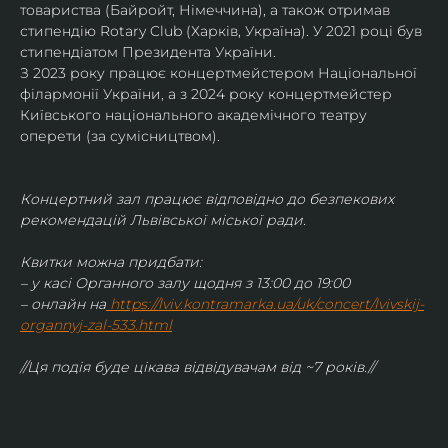
товариства (Байройт, Німеччина), а також отримав
стипендію Rotary Club (Харків, Україна). У 2021 році був 
стипендіатом Президента України. 
З 2023 року працює концертмейстером Національної 
філармонії України, а з 2024 року концертмейстер 
Київського національного академічного театру 
оперети (за сумісництвом).
Концертний зал працює відповідно до безпекових 
рекомендацій Львівської міської ради.
Квитки можна придбати:
– у касі Органного залу щодня з 13:00 до 19:00
– онлайн на
https://lviv.kontramarka.ua/uk/concert/lvivskij-
organnyj-zal-533.html
//Ця подія буде цікава відвідувачам від ~7 років.//