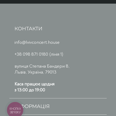
КОНТАКТИ
info@lvivconcert.house
+38 098 871 0180 (лінія 1)
вулиця Степана Бандери 8,
Львів, Україна, 79013
Каса працює щодня
з 13:00 до 19:00
ІНФОРМАЦІЯ
КНОПКА
ЗВ'ЯЗКУ