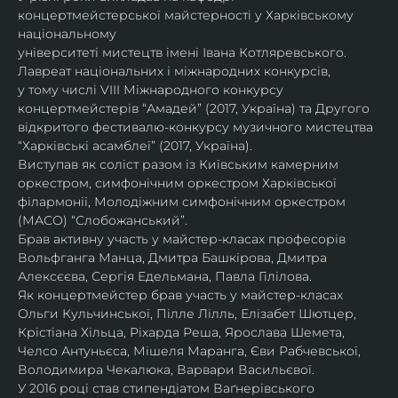
концертмейстерської майстерності у Харківському 
національному
університеті мистецтв імені Івана Котляревського. 
Лавреат національних і міжнародних конкурсів,
у тому числі VIII Міжнародного конкурсу 
концертмейстерів “Амадей” (2017, Україна) та Другого
відкритого фестивалю-конкурсу музичного мистецтва 
“Харківські асамблеї” (2017, Україна).
Виступав як соліст разом із Київським камерним 
оркестром, симфонічним оркестром Харківської
філармонії, Молодіжним симфонічним оркестром 
(МАСО) “Слобожанський”.
Брав активну участь у майстер-класах професорів 
Вольфганга Манца, Дмитра Башкірова, Дмитра
Алексєєва, Сергія Едельмана, Павла Гілілова.
Як концертмейстер брав участь у майстер-класах 
Ольги Кульчинської, Пілле Лілль, Елізабет Шютцер, 
Крістіана Хільца, Ріхарда Реша, Ярослава Шемета, 
Челсо Антуньєса, Мішеля Маранга, Єви Рабчевської, 
Володимира Чекалюка, Варвари Васильєвої.
У 2016 році став стипендіатом Ваґнерівського 