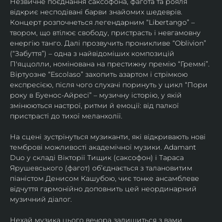
Незвичне поєднання саксофона, фагота та рояля 
відкриє несподівані барви знайомих шедеврів. 
Концерт розпочнеться легендарним “Libertango” – 
твором, що втілює свободу, пристрасть і невгамовну 
енергію танго. Далі прозвучить проникливе “Oblivion” 
(“Забуття”) – одна з найвідоміших композицій 
П'яццолли, номінована на престижну премію “Греммі”. 
Віртуозне “Escolaso” захопить азартом і стрімкою 
експресією, після чого слухачі поринуть у цикл “Пори 
року в Буенос-Айресі” – музичну історію, у якій 
змінюються настрої, ритми й емоції: від палкої 
пристрасті до тихої меланхолії. 
На сцені зустрінуться музиканти, які відкривають нові 
темброві можливості академічної музики. Adamant 
Duo у складі Вікторії Тищик (саксофон) і Тараса 
Ярушевського (фагот) об’єднається з талановитим 
піаністом Денисом Кашубою, чиє тонке ансамблеве 
відчуття гармонійно доповнить цей неординарний 
музичний діалог.
Нехай музика цього вечора залишиться з вами 