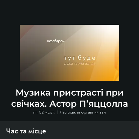
Музика пристрасті при
свічках. Астор П’яццолла
пт, 02 жовт.
  |  
Львівський органний зал
Час та місце