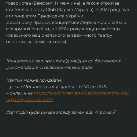
товариства (Байройт, Німеччина), а також отримав
стипендію Rotary Club (Харків, Україна). У 2021 році був 
стипендіатом Президента України. 
З 2023 року працює концертмейстером Національної 
філармонії України, а з 2024 року концертмейстер 
Київського національного академічного театру 
оперети (за сумісництвом).
Концертний зал працює відповідно до безпекових 
рекомендацій Львівської міської ради.
Квитки можна придбати:
– у касі Органного залу щодня з 13:00 до 19:00
– онлайн на
https://lviv.kontramarka.ua/uk/concert/lvivskij-
organnyj-zal-533.html
//Ця подія буде цікава відвідувачам від ~7 років.//