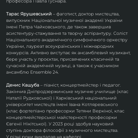
професора Павла Гуснара.
Тарас Ярушевський
 – фаготист, доктор мистецтва, 
випускник Національної музичної академії України 
імені Петра Чайковського, де також завершив 
асистентуру-стажування та творчу аспірантуру. Соліст 
Національного академічного симфонічного оркестру 
України, лауреат всеукраїнських і міжнародних 
конкурсів. Активно виступає як ансамблевий музикант, 
бере участь у проєктах, присвячених класичній та 
сучасній академічній музиці, а також є учасником 
ансамблю Ensemble 24.
Денис Кашуба
 – піаніст, концертмейстер і педагог. 
Закінчив Дніпродзержинське музичне училище (клас 
Наталії Рудковської) і Харківський національний 
університет мистецтв імені Івана Котляревського 
(клас фортепіано професорки Тетяни Веркіної, клас 
концертмейстерської майстерності професорки 
Євгенії Нікітської). У 2023 році здобув науковий 
ступінь доктора філософії з музичного мистецтва.
У різні роки викладав на кафедрі 