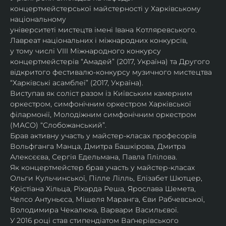
концертмейстерської майстерності у Харківському 
національному
університеті мистецтв імені Івана Котляревського. 
Лавреат національних і міжнародних конкурсів,
у тому числі VIII Міжнародного конкурсу 
концертмейстерів “Амадей” (2017, Україна) та Другого
відкритого фестивалю-конкурсу музичного мистецтва 
“Харківські асамблеї” (2017, Україна).
Виступав як соліст разом із Київським камерним 
оркестром, симфонічним оркестром Харківської
філармонії, Молодіжним симфонічним оркестром 
(МАСО) “Слобожанський”.
Брав активну участь у майстер-класах професорів 
Вольфганга Манца, Дмитра Башкірова, Дмитра
Алексєєва, Сергія Едельмана, Павла Гілілова.
Як концертмейстер брав участь у майстер-класах 
Ольги Кульчинської, Пілле Лілль, Елізабет Шютцер, 
Крістіана Хільца, Ріхарда Реша, Ярослава Шемета, 
Челсо Антуньєса, Мішеля Маранга, Єви Рабчевської, 
Володимира Чекалюка, Варвари Васильєвої.
У 2016 році став стипендіатом Ваґнерівського 