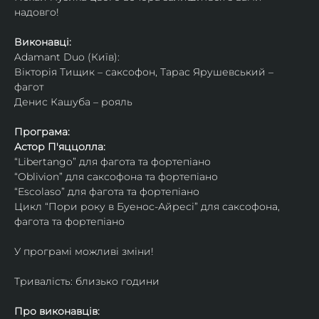
надовго!
Виконавці: 
Adamant Duo (Київ): 
Вікторія Тищик – саксофон, Тарас Ярушевський – 
фагот
Денис Кашуба – рояль
Програма:
Астор П'яццолла:
“Libertango” для фагота та фортепіано
“Oblivion” для саксофона та фортепіано
“Escolaso” для фагота та фортепіано
Цикл “Пори року в Буенос-Айресі” для саксофона, 
фагота та фортепіано
У програмі можливі зміни!
Тривалість: близько години
Про виконавців: