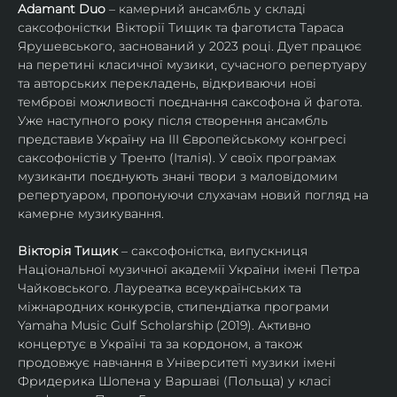
Adamant Duo
 – камерний ансамбль у складі 
саксофоністки Вікторії Тищик та фаготиста Тараса 
Ярушевського, заснований у 2023 році. Дует працює 
на перетині класичної музики, сучасного репертуару 
та авторських перекладень, відкриваючи нові 
темброві можливості поєднання саксофона й фагота. 
Уже наступного року після створення ансамбль 
представив Україну на ІІІ Європейському конгресі 
саксофоністів у Тренто (Італія). У своїх програмах 
музиканти поєднують знані твори з маловідомим 
репертуаром, пропонуючи слухачам новий погляд на 
камерне музикування.
Вікторія Тищик
 – саксофоністка, випускниця 
Національної музичної академії України імені Петра 
Чайковського. Лауреатка всеукраїнських та 
міжнародних конкурсів, стипендіатка програми 
Yamaha Music Gulf Scholarship (2019). Активно 
концертує в Україні та за кордоном, а також 
продовжує навчання в Університеті музики імені 
Фридерика Шопена у Варшаві (Польща) у класі 