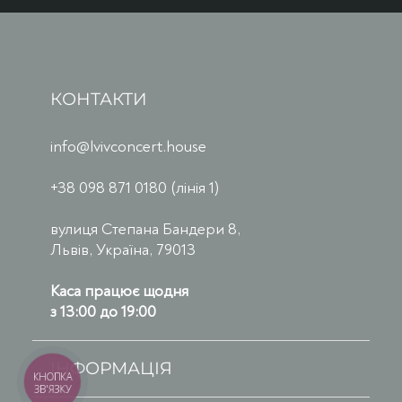
КОНТАКТИ
info@lvivconcert.house
+38 098 871 0180 (лінія 1)
вулиця Степана Бандери 8,
Львів, Україна, 79013
Каса працює щодня
з 13:00 до 19:00
ІНФОРМАЦІЯ
КНОПКА
ЗВ'ЯЗКУ