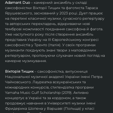
Adamant Duo
 – камерний ансамбль у складі 
саксофоністки Вікторії Тищик та фаготиста Тараса 
Ярушевського, заснований у 2023 році. Дует працює 
на перетині класичної музики, сучасного репертуару 
та авторських перекладень, відкриваючи нові 
темброві можливості поєднання саксофона й фагота. 
Уже наступного року після створення ансамбль 
представив Україну на ІІІ Європейському конгресі 
саксофоністів у Тренто (Італія). У своїх програмах 
музиканти поєднують знані твори з маловідомим 
репертуаром, пропонуючи слухачам новий погляд на 
камерне музикування.
Вікторія Тищик
 – саксофоністка, випускниця 
Національної музичної академії України імені Петра 
Чайковського. Лауреатка всеукраїнських та 
міжнародних конкурсів, стипендіатка програми 
Yamaha Music Gulf Scholarship (2019). Активно 
концертує в Україні та за кордоном, а також 
продовжує навчання в Університеті музики імені 
Фридерика Шопена у Варшаві (Польща) у класі 