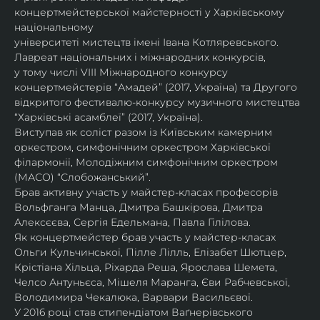
концертмейстерської майстерності у Харківському 
національному
університеті мистецтв імені Івана Котляревського. 
Лавреат національних і міжнародних конкурсів,
у тому числі VIII Міжнародного конкурсу 
концертмейстерів “Амадей” (2017, Україна) та Другого
відкритого фестивалю-конкурсу музичного мистецтва 
“Харківські асамблеї” (2017, Україна).
Виступав як соліст разом із Київським камерним 
оркестром, симфонічним оркестром Харківської
філармонії, Молодіжним симфонічним оркестром 
(МАСО) “Слобожанський”.
Брав активну участь у майстер-класах професорів 
Вольфганга Манца, Дмитра Башкірова, Дмитра
Алексєєва, Сергія Едельмана, Павла Гілілова.
Як концертмейстер брав участь у майстер-класах 
Ольги Кульчинської, Пілле Лілль, Елізабет Шютцер, 
Крістіана Хільца, Ріхарда Реша, Ярослава Шемета, 
Челсо Антуньєса, Мішеля Маранга, Єви Рабчевської, 
Володимира Чекалюка, Варвари Васильєвої.
У 2016 році став стипендіатом Ваґнерівського 