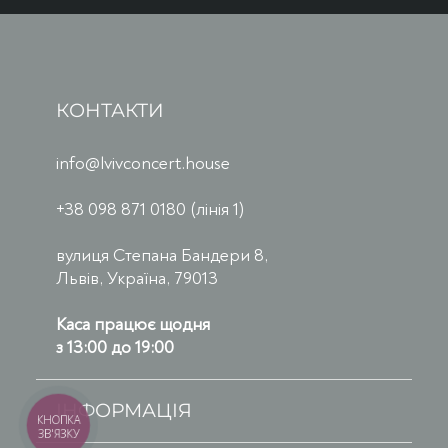
КОНТАКТИ
info@lvivconcert.house
+38 098 871 0180 (лінія 1)
вулиця Степана Бандери 8,
Львів, Україна, 79013
Каса працює щодня
з 13:00 до 19:00
ІНФОРМАЦІЯ
КНОПКА
ЗВ'ЯЗКУ