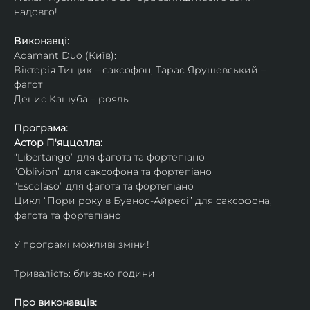
надовго!
Виконавці: 
Adamant Duo (Київ): 
Вікторія Тищик – саксофон, Тарас Ярушевський – 
фагот
Денис Кашуба – рояль
Програма:
Астор П'яццолла:
“Libertango” для фагота та фортепіано
“Oblivion” для саксофона та фортепіано
“Escolaso” для фагота та фортепіано
Цикл “Пори року в Буенос-Айресі” для саксофона, 
фагота та фортепіано
У програмі можливі зміни!
Тривалість: близько години
Про виконавців: