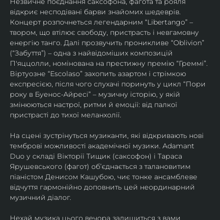
Незвичне поєднання саксофона, фагота та рояля 
відкриє несподівані барви знайомих шедеврів. 
Концерт розпочнеться легендарним “Libertango” – 
твором, що втілює свободу, пристрасть і невгамовну 
енергію танго. Далі прозвучить проникливе “Oblivion” 
(“Забуття”) – одна з найвідоміших композицій 
П'яццолли, номінована на престижну премію “Греммі”. 
Віртуозне “Escolaso” захопить азартом і стрімкою 
експресією, після чого слухачі поринуть у цикл “Пори 
року в Буенос-Айресі” – музичну історію, у якій 
змінюються настрої, ритми й емоції: від палкої 
пристрасті до тихої меланхолії. 
На сцені зустрінуться музиканти, які відкривають нові 
темброві можливості академічної музики. Adamant 
Duo у складі Вікторії Тищик (саксофон) і Тараса 
Ярушевського (фагот) об’єднається з талановитим 
піаністом Денисом Кашубою, чиє тонке ансамблеве 
відчуття гармонійно доповнить цей неординарний 
музичний діалог.
Нехай музика цього вечора залишиться з вами 