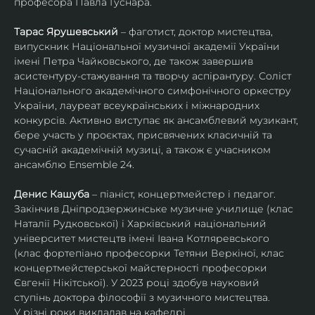
професора Павла Гуснара.
Тарас Ярушевський
 – фаготист, доктор мистецтва, 
випускник Національної музичної академії України 
імені Петра Чайковського, де також завершив 
асистентуру-стажування та творчу аспірантуру. Соліст 
Національного академічного симфонічного оркестру 
України, лауреат всеукраїнських і міжнародних 
конкурсів. Активно виступає як ансамблевий музикант, 
бере участь у проєктах, присвячених класичній та 
сучасній академічній музиці, а також є учасником 
ансамблю Ensemble 24.
Денис Кашуба
 – піаніст, концертмейстер і педагог. 
Закінчив Дніпродзержинське музичне училище (клас 
Наталії Рудковської) і Харківський національний 
університет мистецтв імені Івана Котляревського 
(клас фортепіано професорки Тетяни Веркіної, клас 
концертмейстерської майстерності професорки 
Євгенії Нікітської). У 2023 році здобув науковий 
ступінь доктора філософії з музичного мистецтва.
У різні роки викладав на кафедрі 