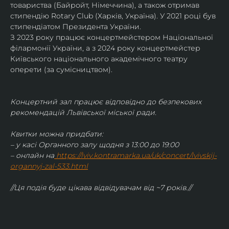
товариства (Байройт, Німеччина), а також отримав
стипендію Rotary Club (Харків, Україна). У 2021 році був 
стипендіатом Президента України. 
З 2023 року працює концертмейстером Національної 
філармонії України, а з 2024 року концертмейстер 
Київського національного академічного театру 
оперети (за сумісництвом).
Концертний зал працює відповідно до безпекових 
рекомендацій Львівської міської ради.
Квитки можна придбати:
– у касі Органного залу щодня з 13:00 до 19:00
– онлайн на
https://lviv.kontramarka.ua/uk/concert/lvivskij-
organnyj-zal-533.html
//Ця подія буде цікава відвідувачам від ~7 років.//