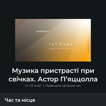
Музика пристрасті при
свічках. Астор П’яццолла
пт, 02 жовт.
  |  
Львівський органний зал
Час та місце