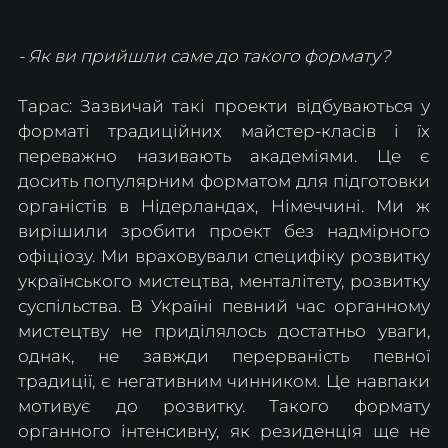
- Як ви прийшли саме до такого формату?
Тарас: Зазвичай такі проекти відбуваються у 
форматі традиційних майстер-класів і їх 
переважно називають академіями. Це є 
досить популярним форматом для підготовки 
органістів в Нідерландах, Німеччині. Ми ж 
вирішили зробити проект без надмірного 
офіціозу. Ми враховували специфіку розвитку 
українського мистецтва, менталітету, розвитку 
суспільства. В Україні певний час органному 
мистецтву не приділялось достатньо уваги, 
однак, не завжди перерваність певної 
традиції, є негативним чинником. Це навпаки 
мотивує до розвитку. Такого формату 
органного інтенсивну, як резиденція ще не 