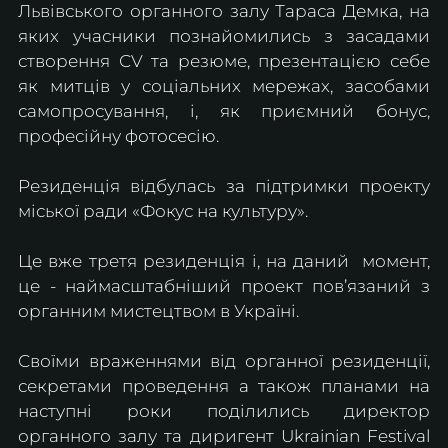
Львівського органного залу Тараса Демка, на 
яких учасники познайомились з засадами 
створення СV та резюме, презентацією себе 
як митців у соціальних мережах, засобами 
самопросування, і, як приємний бонус, 
професійну фотосесію.
Резиденція відбулась за підтримки проекту 
міської ради «Фокус на культуру».
Це вже третя резиденція і, на даний  момент, 
це - наймасштабніший проект пов’язаний з 
органним мистецтвом в Україні.
Своїми враженнями від органної резиденції, 
секретами проведення а також планами на 
наступні роки поділились директор 
органного залу та диригент Ukrainian Festival 