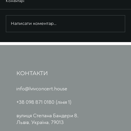
Коментарі
Написати коментар...
КОНТАКТИ
info@lvivconcert.house
+38 098 871 0180 (лінія 1)
вулиця Степана Бандери 8,
Львів, Україна, 79013