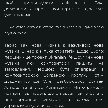
щоб продовжувати співпрацю. Вже 
домовились про  концерти з деякими 
участниками.
- Чи плануються проекти з новою, сучасною 
музикою?
Тарас: Так, нова музика є важливою нова 
музика В нас є кілька стратегій щодо цього: 
перший - це проект Ukranian life. Другий - нова 
музика, яку композитори пишуть на 
замовлення. Першою була співпраця з 
композиторкою Богданою Фроляк. Потім 
доєднались ще Олег Безбородько, Золтан 
Алмаші та Віктор Камінський. Ми отримали 
чотири нові твори, що є надзвичайно багато 
для органної культури та вагомо для 
української музики загалом.