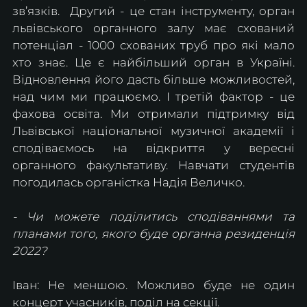
зв’язків.  Другий - це стан інструменту, орган 
львівського органного залу має схований 
потенціал - 1000 схованих труб про які мало 
хто знає. Це є найбільший орган в Україні. 
Відновлення його дасть більше можливостей, 
над чим ми працюємо. І третій фактор - це 
фахова освіта. Ми отримали підтримку від 
Львівської національної музичної академії і 
сподіваємось на відкриття у вересні 
органного факультативу. Навчати студентів 
погодилась органістка Надія Величко.
- Чи можете поділитись сподіваннями та 
планами того, якого буде органна резиденція 
2022?
Іван: Не меншою. Можливо буде не один 
концерт учасників, поділ на секції.