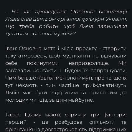
- На час проведення Органної резиденції 
Львів став центром органної культури України. 
Що треба робити щоб Львів залишився 
центром органної музики?
Іван: Основна мета і місія проєкту - створити 
таку атмосферу, щоб музиканти не відчували 
себе покинутими напризволяще. Ми 
зав‘язали контакти і будем їх запрошувати. 
Чим більше нових імен знатимуть про те, що їх 
тут чекають - тим частіше приїжджатимуть. 
Львів має бути відкритим та привітним до 
молодих митців, за цим майбутнє.
Тарас: Цьому мають сприяти три фактори: 
перший - це розбудова спільноти та 
орієнтація на довгостроковість, підтримка цих 