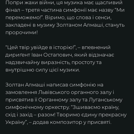
Попри жахи війни, ця музика має щасливий 
фінал – третя частина симфонії має назву “Ми 
переможемо!”. Віримо, що слова і сенси, 
закладені в музику Золтаном Алмаші, стануть 
пророчими!
“Цей твір увійде в історію!”, – впевнений 
дириґент Іван Остапович, який відзначає 
надзвичайну виразність, простоту та 
внутрішню силу цієї музики.
Золтан Алмаші написав симфонію на 
замовлення Львівського органного залу і 
присвятив її Органному залу та Луганському 
симфонічному оркестру. “Зшиваємо країну, 
схід і захід – разом! Творимо єдину прекрасну 
Україну”, – додав композитор у присвяті.