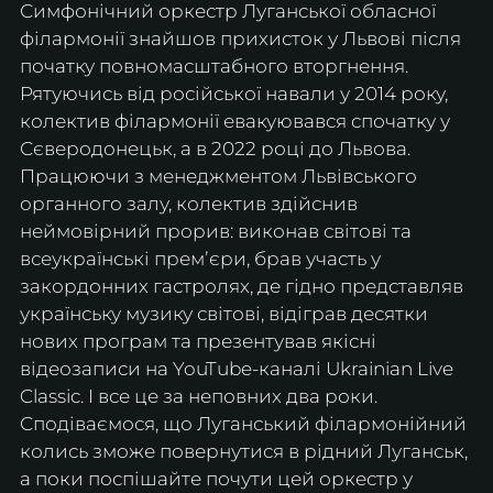
Симфонічний оркестр Луганської обласної 
філармонії знайшов прихисток у Львові після 
початку повномасштабного вторгнення. 
Рятуючись від російської навали у 2014 року, 
колектив філармонії евакуювався спочатку у 
Сєверодонецьк, а в 2022 році до Львова. 
Працюючи з менеджментом Львівського 
органного залу, колектив здійснив 
неймовірний прорив: виконав світові та 
всеукраїнські премʼєри, брав участь у 
закордонних гастролях, де гідно представляв 
українську музику світові, відіграв десятки 
нових програм та презентував якісні 
відеозаписи на YouTube-каналі Ukrainian Live 
Classic. І все це за неповних два роки. 
Сподіваємося, що Луганський філармонійний 
колись зможе повернутися в рідний Луганськ, 
а поки поспішайте почути цей оркестр у 