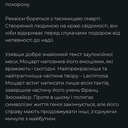
похорону.
Реквієм бореться з таємницею смерті. 
Створений людиною на краю свідомості, він 
ніби відкриває перед слухачами подорож від 
непевності до надії.
Узявши добре знайомий текст заупокійної 
меси, Моцарт наповнив його емоціями, які 
вражають і сьогодні. Найпрекрасніша та 
найтрагічніша частина твору – Lacrimosa. 
Моцарт встиг написати лише вісім тактів, 
завершив частину його учень Франц 
Зюсмайєр. Проте в цьому і полягає 
символізм: життя генія закінчується, але його 
справу мають продовжувати інші, зʼєднуючи 
минуле з майбутнім.