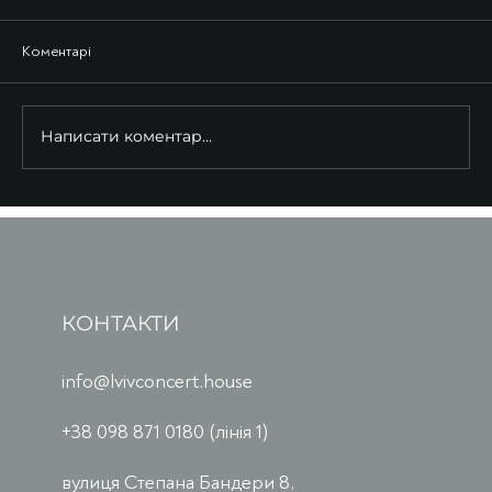
Коментарі
Написати коментар...
КОНТАКТИ
info@lvivconcert.house
+38 098 871 0180 (лінія 1)
вулиця Степана Бандери 8,