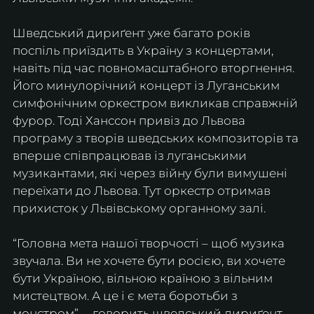
Шведський дириґент уже багато років 
поспіль приїздить в Україну з концертами, 
навіть під час повномасштабного вторгнення. 
Його минулорічний концерт із Луганським 
симфонічним оркестром викликав справжній 
фурор. Тоді Ханссон привіз до Львова 
програму з творів шведських композиторів та 
вперше співпрацював із луганськими 
музикантами, які через війну були вимушені 
переїхати до Львова. Тут оркестр отримав 
прихисток у Львівському органному залі.
“Головна мета нашої творчості – щоб музика 
звучала. Ви не хочете бути росією, ви хочете 
бути Україною, вільною країною з вільним 
мистецтвом. А це і є мета боротьби з 
монстром”, – говорить шведський дириґент.