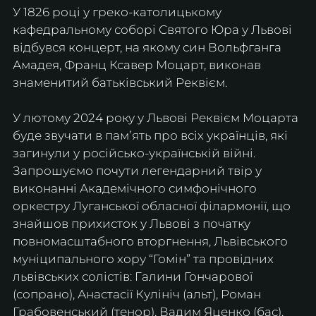
У 1826 році у греко-католицькому 
кафедральному соборі Святого Юра у Львові 
відбувся концерт, на якому син Вольфганга 
Амадея, Франц Ксавер Моцарт, виконав 
знаменитий батьківський Реквієм.
У лютому 2024 року у Львові Реквієм Моцарта 
буде звучати в памʼять про всіх українців, які 
загинули у російсько-українській війні. 
Запрошуємо почути легендарний твір у 
виконанні Академічного симфонічного 
оркестру Луганської обласної філармонії, що 
знайшов прихисток у Львові з початку 
повномасштабного вторгнення, Львівського 
муніципального хору “Гомін” та провідних 
львівських солістів: Галини Гончарової 
(сопрано), Анастасії Кулініч (альт), Роман 
Грабовенський (тенор), Вадим Яценко (бас).