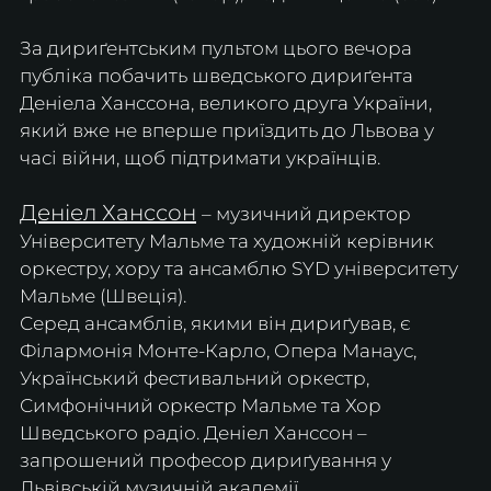
За дириґентським пультом цього вечора 
публіка побачить шведського дириґента 
Деніела Ханссона, великого друга України, 
який вже не вперше приїздить до Львова у 
часі війни, щоб підтримати українців.
Деніел Ханссон
– музичний директор 
Університету Мальме та художній керівник 
оркестру, хору та ансамблю SYD університету 
Мальме (Швеція).
Серед ансамблів, якими він дириґував, є 
Філармонія Монте-Карло, Опера Манаус, 
Український фестивальний оркестр, 
Симфонічний оркестр Мальме та Хор 
Шведського радіо. Деніел Ханссон – 
запрошений професор дириґування у 
Львівській музичній академії.