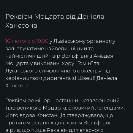
Реквієм Моцарта від Деніела 
Ханссона
10 лютого о 19:00
 у Львівському органному 
залі звучатиме найвеличніший та 
наймістичніший твір Вольфганга Амадея 
Моцарта у виконанні хору “Гомін” та 
Луганського симфонічного оркестру під 
керівництвом дириґента зі Швеції Деніела 
Ханссона.
Реквієм ре мінор – останній, незавершений 
твір великого Моцарта, оповитий легендами. 
Його вдова Констанція стверджувала, що 
протягом останніх днів життя Вольфганг 
вірив, що пише Реквієм для власного 