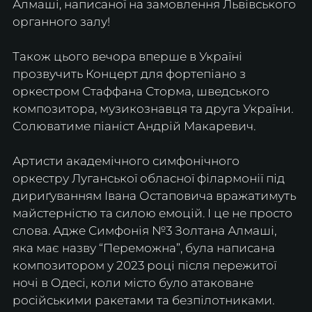
Алмаші, написаної на замовлення Львівського 
органного залу!
Також цього вечора вперше в Україні 
прозвучить Концерт для фортепіано з 
оркестром Стаффана Сторма, шведського 
композитора, музикознавця та друга України. 
Солюватиме піаніст Андрій Макаревич.
Артисти академічного симфонічного 
оркестру Луганської обласної філармонії під 
дириґуванням Івана Остаповича вражатимуть 
майстерністю та силою емоцій. І це не просто 
слова. Адже Симфонія №3 Золтана Алмаші, 
яка має назву “Переможна”, була написана 
композитором у 2023 році після пережитої 
ночі в Одесі, коли місто було атаковане 
російськими ракетами та безпілотниками. 