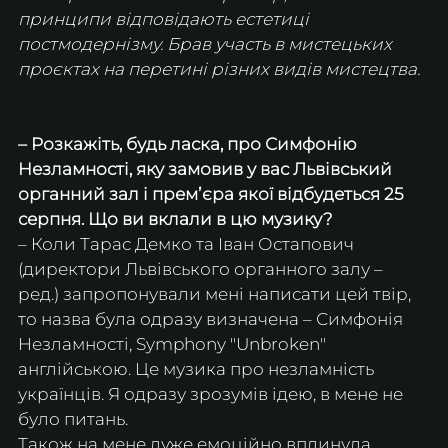
принципи відповідають естетиці 
постмодернізму. Брав участь в мистецьких 
проєктах на перетині різних видів мистецтва.
– Розкажіть, будь ласка, про Симфонію 
Незламності, яку замовив у вас Львівський 
органний зал і премʼєра якої відбудеться 25 
серпня. Що ви вклали в цю музику?
– Коли Тарас Демко та Іван Остапович 
(директори Львівського органного залу – 
ред.) запропонували мені написати цей твір, 
то назва була одразу визначена – Симфонія 
Незламності, Symphony "Unbroken" 
англійською. Це музика про незламність 
українців. Я одразу зрозумів ідею, в мене не 
було питань. 
Також на мене дуже емоційно вплинула 