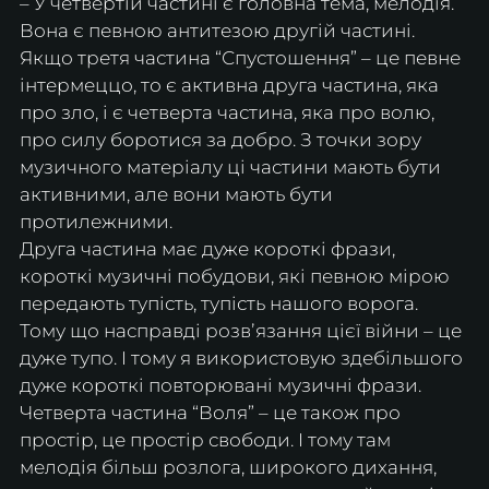
– У четвертій частині є головна тема, мелодія. 
Вона є певною антитезою другій частині. 
Якщо третя частина “Спустошення” – це певне 
інтермеццо, то є активна друга частина, яка 
про зло, і є четверта частина, яка про волю, 
про силу боротися за добро. З точки зору 
музичного матеріалу ці частини мають бути 
активними, але вони мають бути 
протилежними. 
Друга частина має дуже короткі фрази, 
короткі музичні побудови, які певною мірою 
передають тупість, тупість нашого ворога. 
Тому що насправді розвʼязання цієї війни – це 
дуже тупо. І тому я використовую здебільшого 
дуже короткі повторювані музичні фрази. 
Четверта частина “Воля” – це також про 
простір, це простір свободи. І тому там 
мелодія більш розлога, широкого дихання, 