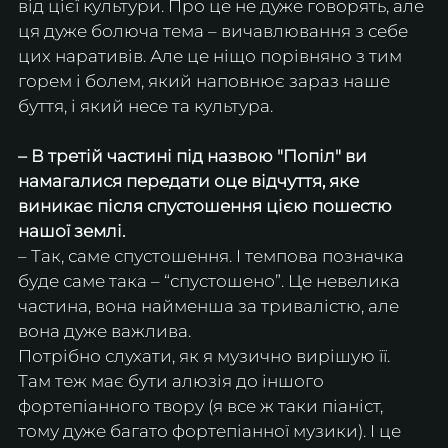
від цієї культури. Про це не дуже говорять, але 
ця дуже болюча тема – вичавлювання з себе 
цих наративів. Але це ніщо порівняно з тим 
горем і болем, який наповнює зараз наше 
буття, і який несе та культура. 
– В третій частині під назвою "Попіл" ви 
намагалися передати оце відчуття, яке 
виникає після спустошення цією пошестю 
нашої землі. 
– Так, саме спустошення. І темпова позначка 
буде саме така – “спустошено”. Це невелика 
частина, вона найменша за тривалістю, але 
вона дуже важлива. 
Потрібно слухати, як я музично вирішую її. 
Там теж має бути алюзія до іншого 
фортепіанного твору (я все ж таки піаніст, 
тому дуже багато фортепіанної музики). І це 