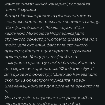
жанрах симфонічної, камерної, хорової та 
"легкої" музики. 
Автор різножанрових та різноманітних за 
складом творів, зокрема для великого складу: 
"Симфонія бажань", "Казка королів" (за 
картиною Мікалоюса Чюрльоніса) для 
струнного оркестру, "Concerto grosso ma non 
molto" для скрипки, фаготу та струнного 
оркестру, Концерт для скрипки з духовим 
оркестром,  Концерт для флейти та 
камерного оркестру пам‘яті батька, Концерт 
для скрипки з оркестром, "Фанфари і фуга" 
для духового оркестру, "Шлях до Канева" для 
скрипки з оркестром (присвята Тарасу 
Шевченку), Концерт для органа та оркестру та 
ін. 
Його творчість відзначає експресивний та 
експериментальний характер, а його 