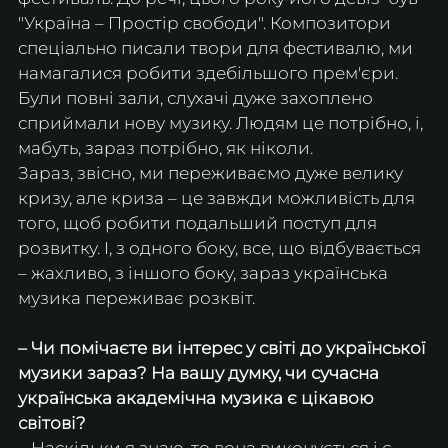
"Україна – Простір свободи". Композитори 
спеціально писали твори для фестивалю, ми 
намагалися робити здебільшого прем'єри. 
Були повні зали, слухачі дуже захоплено 
сприймали нову музику. Людям це потрібно, і, 
мабуть, зараз потрібно, як ніколи.
Зараз, звісно, ми переживаємо дуже велику 
кризу, але криза – це завжди можливість для 
того, щоб робити подальший поступ для 
розвитку. І, з одного боку, все, що відбувається 
– жахливо, з іншого боку, зараз українська 
музика переживає розквіт. 
– Чи помічаєте ви інтерес у світі до української 
музики зараз? На вашу думку, чи сучасна 
українська академічна музика є цікавою 
світові? 
– Наскільки я знаю, то вона виконується і є 