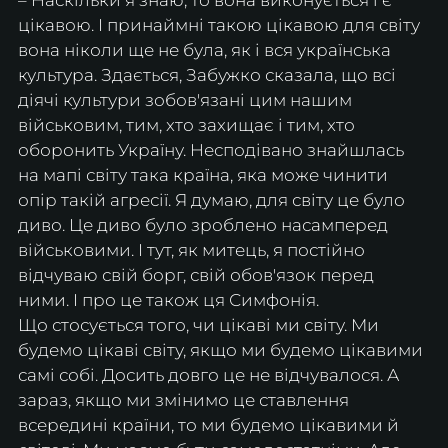
цікавою. І принаймні такою цікавою для світу 
вона ніколи ще не була, як і вся українська 
культура. Здається, Забужко сказала, що всі 
діячі культури зобов'язані цим нашим 
військовим, тим, хто захищає і тим, хто 
оборонить Україну. Несподівано знайшлась 
на мапі світу така країна, яка може чинити 
опір такій агресії. Я думаю, для світу це було 
диво. Це диво було зроблено насамперед 
військовими. І тут, як митець, я постійно 
відчуваю свій борг, свій обов'язок перед 
ними. І про це також ця Симфонія.
Що стосується того, чи цікаві ми світу. Ми 
будемо цікаві світу, якщо ми будемо цікавими 
самі собі. Досить довго це не відчувалося. А 
зараз, якщо ми змінимо це ставлення 
всередині країни, то ми будемо цікавими й 