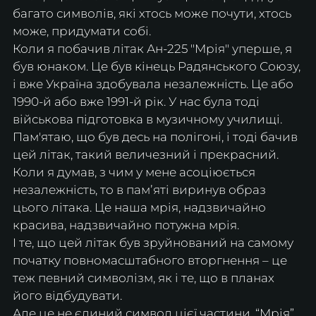
багато символів, які хтось може почути, хтось 
може, придумати собі.
Коли я побачив літак Ан-225 "Мрія" уперше, я 
був юнаком. Це був кінець Радянського Союзу, 
і вже Україна здобувала незалежність. Це або 
1990-й або вже 1991-й рік. У нас була тоді 
військова підготовка в музичному училищі. 
Пам'ятаю, що був десь на полігоні, і тоді бачив 
цей літак, такий величезний і прекрасний.
Коли я думав, з чим у мене асоціюється 
незалежність, то в памʼяті виринув образ 
цього літака. Це наша мрія, надзвичайно 
красива, надзвичайно потужна мрія.
І те, що цей літак був зруйнований на самому 
початку повномасштабного вторгнення – це 
теж певний символізм, як і те, що в планах 
його відбудувати. 
Але це не єдиний символ цієї частини. “Мрія” 