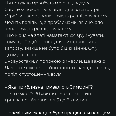
Ця потужна мрія була мрією для дуже 
багатьох поколінь, взагалі для всієї історії 
України. І зараз вона почала реалізовуватися. 
Досить повільно, з проблемами, звісно, але 
вона почала реалізовуватися.
І цю мрію на злеті намагаються зруйнувати. 
Тому що її здійснення для них становить 
загрозу.  Інакше не було б цієї війни. От у 
цьому і сюжет.
Знову ж таки, я пояснюю символи. Це важко.
Далі – це вже емоційні стани: навала, пошесть, 
попіл, спустошення, воля. 
– Яка приблизна тривалість Симфонії?
– Близько 25-30 хвилин. Кожна частина 
триває приблизно від 5 до 8 хвилин. 
– Наскільки складно було працювати над цим 