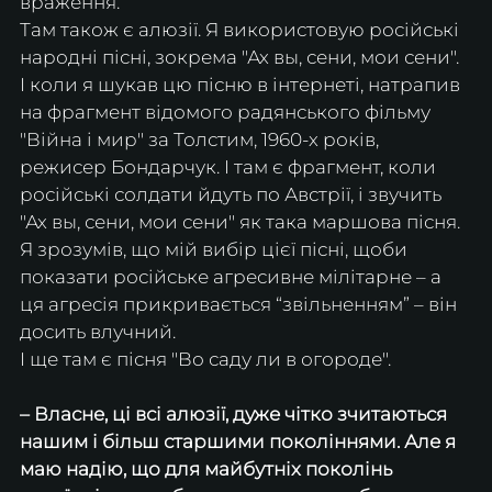
враження. 
Там також є алюзії. Я використовую російські 
народні пісні, зокрема "Ах вы, сени, мои сени". 
І коли я шукав цю пісню в інтернеті, натрапив 
на фрагмент відомого радянського фільму 
"Війна і мир" за Толстим, 1960-х років, 
режисер Бондарчук. І там є фрагмент, коли 
російські солдати йдуть по Австрії, і звучить 
"Ах вы, сени, мои сени" як така маршова пісня. 
Я зрозумів, що мій вибір цієї пісні, щоби 
показати російське агресивне мілітарне – а 
ця агресія прикривається “звільненням” – він 
досить влучний.
І ще там є пісня "Во саду ли в огороде".
– Власне, ці всі алюзії, дуже чітко зчитаються 
нашим і більш старшими поколіннями. Але я 
маю надію, що для майбутніх поколінь 