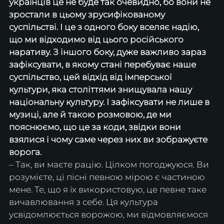
українців це не буде так очевидно, бо вони не 
зростали в цьому зрусифікованому 
суспільстві. І це з одного боку вселяє надію, 
що ми відходимо від цього російського 
наративу. З іншого боку, дуже важливо зараз 
зафіксувати, в якому стані перебуває наше 
суспільство, цей відхід від імперської 
культури, яка століттями знищувала нашу 
національну культуру. І зафіксувати не лише в 
музиці, але й такою розмовою, де ми 
пояснюємо, що це за коди, звідки вони 
взялися і чому саме через них ви зображуєте 
ворога.
– Так, ви маєте рацію. Цілком погоджуюся. Ви 
розумієте, ці пісні певною мірою є частиною 
мене. Те, що я їх використовую, це певне таке 
вичавлювання з себе. Ця культура 
усвідомлюється ворожою, ми відмовляємося 