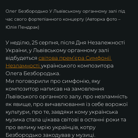
Олег Безбородько У Львівському органному залі під 
час свого фортепіанного концерту (Авторка фото – 
Юлія Пендрак)
У неділю, 25 серпня, після Дня Незалежності 
України, у Львівському органному залі 
відбудеться 
світова премʼєра Симфонії 
Незламності 
українського композитора 
Олега Безбородька.
Ми поговорили про симфонію, яку 
композитор написав на замовлення 
Львівського органного залу, про незламність 
як явище, про вичавлювання із себе ворожої 
культури, про те, завдяки кому українська 
музика стала цікава світові в останні роки та 
про велику мрію українців, котру 
Безбородько закодував у музиці.