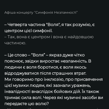
Афіша концерту “Симфонія Незламності”
– Четверта частина "Воля", я так розумію, є 
центром цієї симфонії. 
– Так, вона є центром і вона є найдовшою 
частиною.
– Це слово – “Воля” – якраз дуже чітко 
пояснює, звідки виростає незламність. В 
людини є воля боротися, є воля якось 
відроджуватися після страшних втрат. 
Ми говоримо про інклюзію, про присвячення 
цієї музики людям, які зазнали уражень, 
інвалідності внаслідок бойових дій. Їх також 
тримає сила волі. Через які музичні засоби ви 
передаєте цю волю? 