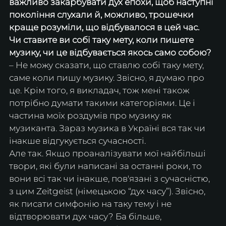
важливо закарбувати дух епохи, щоб наступні 
покоління слухали й, можливо, трошечки 
краще розуміли, що відбувалося в цей час.
Чи ставите ви собі таку мету, коли пишете 
музику, чи це відбувається якось само собою?
– Не можу сказати, що ставлю собі таку мету, 
саме коли пишу музику. Звісно, я думаю про 
це. Крім того, я викладач, тож мені також 
потрібно думати такими категоріями. Це і 
частина моїх роздумів про музику як 
музиканта. Зараз музика в Україні вся так чи 
інакше відгукується сучасності.
Але так. Якщо проаналізувати мої найбільші 
твори, які були написані за останні роки, то 
вони всі так чи інакше, пов'язані з сучасністю, 
з цим Zeitgeist (німецькою “дух часу”). Звісно, 
як писати симфонію на таку тему і не 
відтворювати дух часу? Ба більше, 