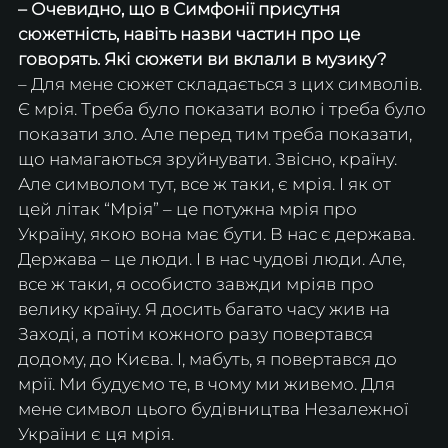
– Очевидно, що в Симфонії присутня 
сюжетність, навіть назви частин про це 
говорять. Які сюжети ви вклали в музику?
– Для мене сюжет складається з цих символів. 
Є мрія. Треба було показати волю і треба було 
показати зло. Але перед тим треба показати, 
що намагаються зруйнувати. Звісно, країну. 
Але символом тут, все ж таки, є мрія. І як от 
цей літак “Мрія” – це потужна мрія про 
Україну, якою вона має бути. В нас є держава. 
Держава – це люди. І в нас чудові люди. Але, 
все ж таки, я особисто завжди мріяв про 
велику країну. Я досить багато часу жив на 
Заході, а потім кожного разу повертався 
додому, до Києва. І, мабуть, я повертався до 
мрії. Ми будуємо те, в чому ми живемо. Для 
мене символ цього будівництва Незалежної 
України є ця мрія. 