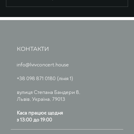
КОНТАКТИ
info@lvivconcert.house
+38 098 871 0180 (лінія 1)
вулиця Степана Бандери 8,
Львів, Україна, 79013
Каса працює щодня
з 13:00 до 19:00