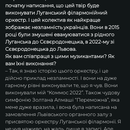
початку написання, що цей твір буде 
виконувати Луганський філармонійний 
оркестр. І цей колектив як найкраще 
зображає незламність українців. Вони в 2015 
році були змушені евакуюватися з рідного 
Луганська до Сєвєродонецька, в 2022-му зі 
Сєвєродонецька до Львова. 
Як вам співпраця з цими музикантами? Як 
вам їхні виконання?
– Так, я знаю історію цього оркестру, і це 
дійсно приклад незламності. І вони на дуже 
гарному рівні виконували те, що я чув. Вони 
виконували мій "Коммос 2022”. Також чудову 
симфонію Золтана Алмаші “Переможна”, яка 
мене дуже вразила, і вона була написана на 
замовлення Львівського органного залу з 
присвятою оркестру Луганської філармонії. Я 
не чув наживо, на жаль, лише в записі. Але 