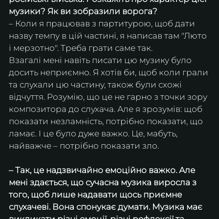
музики? Як ви зобразили ворога?
– Коли я працював з партитурою, щоб дати 
назву темпу в цій частині, я написав там "Люто 
і мерзотно". Треба грати саме так.
Взагалі мені навіть писати цю музику було 
досить неприємно. Я хотів би, щоб коли грали 
та слухали цю частину, також були схожі 
відчуття. Розумію, що це не гарно з точки зору 
композитора до слухача. Але я зрозумів: щоб 
показати незламність, потрібно показати, що 
ламає. І це було дуже важко. Це, мабуть, 
найважче – потрібно показати зло. 
– Так, це надзвичайно емоційно важко. Але 
мені здається, що сучасна музика виросла з 
того, щоб лише надавати щось приємне 
слухачеві. Вона спонукає думати. Музика має 
викликати різні емоції, різні рефлексії та 