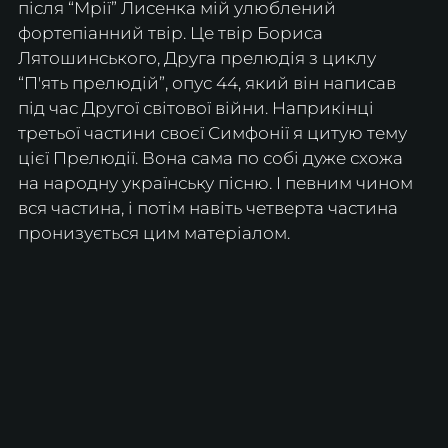
після “Мрії” Лисенка мій улюблений 
фортепіанний твір. Це твір Бориса 
Лятошинського, Друга прелюдія з циклу 
“П'ять прелюдій”, опус 44, який він написав 
під час Другої світової війни. Наприкінці 
третьої частини своєї Симфонії я цитую тему 
цієї Прелюдії. Вона сама по собі дуже схожа 
на народну українську пісню. І певним чином 
вся частина, і потім навіть четверта частина 
пронизується цим матеріалом. 