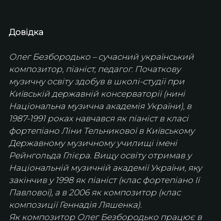
Довідка
Олег Безбородько – сучасний український 
композитор, піаніст, педагог. Початкову 
музичну освіту здобув в школі-студії при 
Київській державній консерваторії (нині 
Національна музична академія України), в 
1987-1991 роках навчався як піаніст в класі 
фортепіано Ліни Тельникової в Київському 
Державному музичному училищі імені 
Рейнгольда Глієра. Вищу освіту отримав у 
Національній музичній академії України, яку 
закінчив у 1998 як піаніст (клас фортепіано Ії 
Павлової), а в 2006 як композитор (клас 
композиції Геннадія Ляшенка).
Як композитор Олег Безбородько працює в 