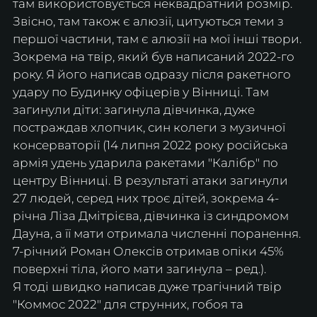
там використовується неквадратний розмір.
Звісно, там також є алюзії, цитуються теми з 
першої частини, там є алюзії на мої інші твори. 
Зокрема на твір, який був написаний 2022-го 
року. Я його написав одразу після ракетного 
удару по Будинку офіцерів у Вінниці. Там 
загинули діти: загинула дівчинка, дуже 
постраждав хлопчик, син колеги з музичної 
консерваторії (14 липня 2022 року російська 
армія удень ударила ракетами "Калібр" по 
центру Вінниці. В результаті атаки загинули 
27 людей, серед них троє дітей, зокрема 4-
річна Ліза Дмітрієва, дівчинка із синдромом 
Дауна, а її мати отримала численні поранення. 
7-річний Роман Олексів отримав опіки 45% 
поверхні тіла, його мати загинула – ред.).
Я тоді швидко написав дуже трагічний твір 
"Коммос 2022" для струнних, гобоя та 