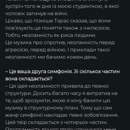
зустріч того ж дня із моєю студенткою, в якої 
чоловік загинув на війні. 
Цікаво, що пізніше Тарас сказав, що вони 
повʼязують це поняття також з інклюзією. 
Тобто, незламність як риса людини.
Це музика про спротив, незламність перед 
агресією, перед війною. І приклади такої 
незламності ми бачимо кожен день.
– Це ваша друга симфонія. Зі скількох частин 
вона складається?
– Ця ідея незламності привела до певної 
структури. Досить багато часу я витратив на 
те, щоб зрозуміти, якою я хочу бачити цю 
музику в структурному плані. Тому що сам 
жанр симфонії накладає певні зобов'язання. 
Цей твір складається з чотирьох частин. 
Програмність всього твору спонукала мене 