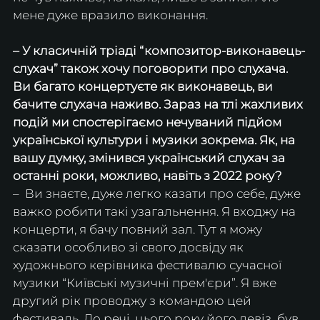
мене дуже вразило виконання. 
– У класичній тріаді “композитор-виконавець-
слухач” також хочу поговорити про слухача. 
Ви багато концертуєте як виконавець, ви 
бачите слухача наживо. Зараз на тлі жахливих 
подій ми спостерігаємо нечуваний підйом 
української культури і музики зокрема. Як, на 
вашу думку, змінився український слухач за 
останні роки, можливо, навіть з 2022 року?
–  Ви знаєте, дуже легко казати про себе, дуже 
важко робити такі узагальнення. Я входжу на 
концерти, я бачу повний зал. Тут я можу 
сказати особливо зі свого досвіду як 
художнього керівника фестивалю сучасної 
музики “Київські музичні прем'єри”. Я вже 
другий рік проводжу з командою цей 
фестиваль. До речі, цього року його девіз  був 