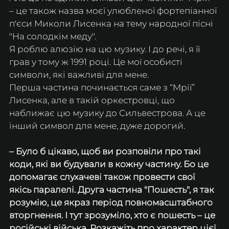
– це також назва моєї улюбленої фортепіанної 
п'єси Миколи Лисенка на тему народної пісні 
"На солодкім меду".
Я роблю алюзію на цю музику. І до речі, я її 
грав у тому ж 1991 році. Це мої особисті 
символи, які важливі для мене.
Перша частина починається саме з “Мрії” 
Лисенка, але в такій оркестровці, що 
наближає цю музику до Сильвестрова. А це 
інший символ для мене, дуже дорогий.
– Було б цікаво, щоб ви розповіли про такі 
коди, які ви будували в кожну частину. Бо це 
допомагає слухачеві також провести свої 
якісь паралелі. Друга частина "Пошесть", я так 
розумію, це якраз період повномасштабного 
вторгнення. І тут зрозуміло, хто є пошесть – це 
російські війська. Розкажіть про характер цієї 