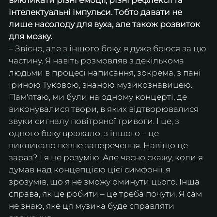
інтелектуальні імпульси. Тобто давати не 
лише насолоду для вуха, але також розвиток 
для мозку.
– Звісно, але з іншого боку, я дуже боюся за цю 
частину. Я навіть розмовляв з декількома 
людьми в процесі написання, зокрема, з пані 
Іриною Туковою, знаною музикознавицею. 
Пам'ятаю, ми були на одному концерті, де 
виконувалися твори, в яких відтворювалися 
звуки сигналу повітряної тривоги. І це, з 
одного боку вражало, з іншого – це 
викликало певне заперечення. Навіщо це 
зараз? І я це розумію. Але чесно скажу, коли я 
думав над концепцією цієї симфонії, я 
зрозумів, що я не зможу оминути цього. Інша 
справа, як це робити – це треба почути. Я сам 
не знаю, яке ця музика буде справляти 