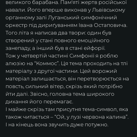
великого барабана. Пам'яті жертв російської 
навали. Його вперше виконав у Львівському 
органному залі Луганський симфонічний 
оркестр під дириґуванням Івана Остаповича. 
Того літа я написав два твори: один був 
створений у стані повного емоційного 
занепаду, а інший був в стані ейфорії.
Тож у четвертій частині Симфонії я роблю 
алюзію на “Коммос”. Ця тема проходить на тлі 
матеріалу з другої частини. Цей ворожий 
матеріал залишається, він перетворюється на 
повсть, сильний вітер, скрізь який потрібно 
йти далі. Звісно, головна тема широкого 
дихання його перемагає. 
І майже скрізь там присутня тема-символ, яка 
також читається – “Ой, у лузі червона калина”. 
І на кінець вона звучить дуже потужно.