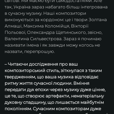
світові. Ми маємо бути самодостатніми. Але 
так, Україна зараз набагато більш інтегрована 
в сучасну музику. Наші композитори 
виконуються за кордоном: це і твори Золтана 
Алмаші, Максима Коломійця, Вікторії 
Польової, Олександра Щетинського, звісно, 
Валентина Сильвестрова. Зараз я починаю 
називати імена і як завжди можу когось не 
назвати, перепрошую.
– Читаючи дослідження про ваш 
композиторський стиль, зіткнулася з таким 
твердженням, що ваша музика відповідає 
ритму життя сучасної людини. Вміння 
передати дух епохи через музику дуже цінне, 
це те, що створює артефакти, нематеріальну 
духовну спадщину, що лишається майбутнім 
поколінням. Сучасним композиторам дуже 