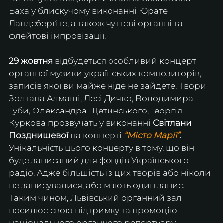
Баха у блискучому виконанні Юрате 
Ландсберґіте, а також чуттєві органні та 
флейтові імпровізації.
29 жовтня 
відбудеться особливий концерт 
органної музики українських композиторів, 
записів якої ви майже ніде не зайдете. Твори 
Золтана Алмаші, Лесі Дичко, Володимира 
Губи, Олександра Щетинського, Георгія 
Куркова прозвучать у виконанні
 Світлани 
Позднишевої 
на концерті 
“Місто Марії”
.
Унікальність цього концерту в тому, що він 
буде записаний для фондів Українського 
радіо. Адже більшість із цих творів або ніколи 
не записувалися, або мають один запис. 
Таким чином, Львівський органний зал 
посилює свою підтримку та промоцію 
національного органного репертуару.