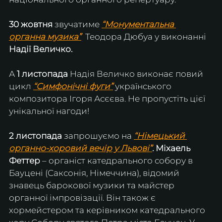
30 жовтня
 звучатиме 
“Монументальна 
органна музика”
 Теодора Дюбуа у виконанні 
Надії Величко.
А
 1 листопада
 Надія Величко виконає повий 
цикл 
“Симфонічні фуги”
українського 
композитора Ігоря Асєєва. Не пропустіть цієї 
унікальної нагоди!
2 листопада
 запрошуємо на 
“Німецький 
органно-хоровий вечір у Львові”
.
Міхаель 
Феттер 
– органіст катедрального собору в 
Бауцені (Саксонія, Німеччина), відомий 
знавець барокової музики та майстер 
органної імпровізації. Він також є 
хормейстером та керівником катедрального 