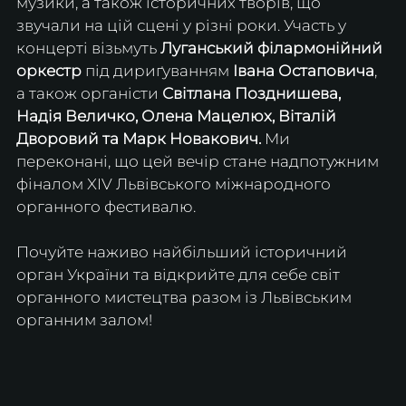
музики, а також історичних творів, що 
звучали на цій сцені у різні роки. Участь у 
концерті візьмуть 
Луганський філармонійний 
оркестр
 під дириґуванням 
Івана Остаповича
, 
а також органісти 
Світлана Позднишева, 
Надія Величко, Олена Мацелюх, Віталій 
Дворовий та Марк Новакович. 
Ми 
переконані, що цей вечір стане надпотужним 
фіналом XIV Львівського міжнародного 
органного фестивалю.
Почуйте наживо найбільший історичний 
орган України та відкрийте для себе світ 
органного мистецтва разом із Львівським 
органним залом!