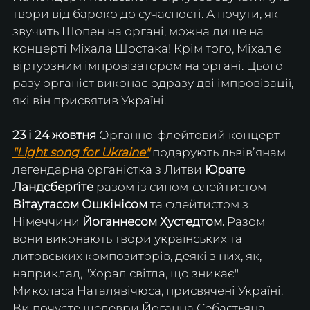
твори від бароко до сучасності. А почути, як 
звучить Шопен на органі, можна лише на 
концерті Міхала Шостака! Крім того, Міхал є 
віртуозним імпровізатором на органі. Цього 
разу органіст виконає одразу дві імпровізації, 
які він присвятив Україні.
23 і 24 жовтня 
Органно-флейтовий концерт 
"Light song for Ukraine"
 подарують львівʼянам 
легендарна органістка з Литви 
Юрате 
Ландсберґіте
 разом із сином-флейтистом 
Вітаутасом Ошкінісом
 та флейтистом з 
Німеччини 
Йоганнесом Хустедтом. 
Разом 
вони виконають твори українських та 
литовських композиторів, деякі з них, як, 
наприклад, "Хорал світла, що зникає" 
Миколаса Наталявічюса, присвячені Україні. 
Ви почуєте шедеври Йоганна Себастьяна 