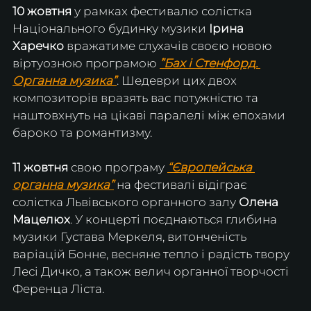
10 жовтня
 у рамках фестивалю солістка 
Національного будинку музики 
Ірина 
Харечко
 вражатиме слухачів своєю новою 
віртуозною програмою 
”Бах і Стенфорд. 
Органна музика”
. Шедеври цих двох 
композиторів вразять вас потужністю та 
наштовхнуть на цікаві паралелі між епохами 
бароко та романтизму. 
11 жовтня
 свою програму 
“Європейська 
органна музика”
 на фестивалі відіграє 
солістка Львівського органного залу 
Олена 
Мацелюх
. У концерті поєднаються глибина 
музики Густава Меркеля, витонченість 
варіацій Бонне, весняне тепло і радість твору 
Лесі Дичко, а також велич органної творчості 
Ференца Ліста.