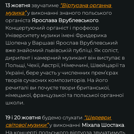
13 жовтня
 звучатиме
“Віртуозна органна 
музика”
у виконанні знаного польського 
органіста 
Ярослава Врублевського
. 
Концертуючий органіст і професор 
Університету музики імені Фридерика 
Шопена у Варшаві Ярослав Врублевський 
вже знайомий львівській публіці. Як соліст, 
дириґент і камерний музикант він виступає в 
Польщі, Чехії, Австрії, Німеччині, Швейцарії та 
Україні, бере участь у численних прем’єрах 
творів сучасних композиторів. На його 
речиталі ви почуєте твори британської, 
німецької, французької та польської органної 
школи. 
19 і 20 жовтня
 будемо слухати 
“Шедеври 
світової музики”
у виконанні 
Міхала Шостака
. 
На концерті польського віртуоза звучатимуть 