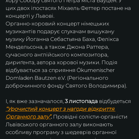
хору Собору святого Петра міста Бауцен. У 
цих двох іпостасях Міхаель Феттер постане на 
концерті у Львові.
Органно-хоровий концерт німецьких 
музикантів подарує слухачам вишукану 
музику Йоганна Себастьяна Баха, Фелікса 
Мендельсона, а також Джона Раттера, 
сучасного англійського композитора, 
дириґента, автора хорової музики. Подія 
відбувається за сприяння Ökumenischer 
Domladen Bautzen e.V. (Регіонального 
доброчинного фонду Святого Володимира).
І, як вже зазначалося,
 3 листопада 
відбудеться 
“Урочистий концерт з нагоди відкриття 
Органного залу”
.
 Провідні солісти-органісти 
Львівського органного залу виконають 
особливу програму з шедеврів органної 