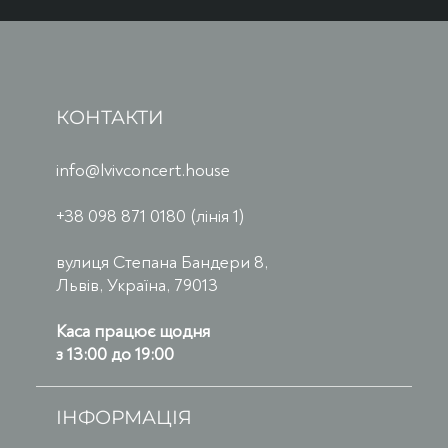
КОНТАКТИ
info@lvivconcert.house
+38 098 871 0180 (лінія 1)
вулиця Степана Бандери 8,
Львів, Україна, 79013
Каса працює щодня
з 13:00 до 19:00
ІНФОРМАЦІЯ