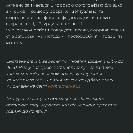
Активно займається цифровою фотографією близько 
3-4 років. Працює у сфері концептуальної та 
сюрреалістичної фотографії, досліджуючи теми 
сакральності, абсурду та тілесності.
"Мої останні роботи поєднують досвід сюрреалістів ХХ 
ст. з авторськими методами постобробки", – говорить 
митець.
Виставка діє із 5 вересня по 1 жовтня, щодня з 13:00 до 
18:00. Вхід у Галерею органного залу – за вхідним 
квитком, який дає також право відвідування 
концертного залу. Квитки можна придбати в касі 
чи онлайн на сайті 
kontramarka.ua
.
Огляд експозиції та приміщення Львівського 
органного залу недоступний під час концерту та за 
годину до початку!