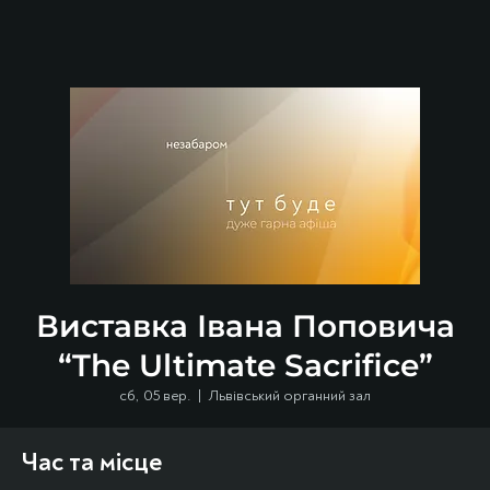
Виставка Івана Поповича
“The Ultimate Sacrifice”
сб, 05 вер.
  |  
Львівський органний зал
Час та місце