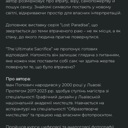
автор розмірковує про втрату, віру, самопожертву й 
пошук сенсу. Знайомі символи постають у новому 
світлі, відкриваючи простір для власних інтерпретацій.
Доповнює виставку серія “Lost Paradise”, що 
звертається до теми втраченого раю – не як місця, а як 
стану, до якого людина прагне повернутися.
“The Ultimate Sacrifice” не пропонує готових 
відповідей. Натомість він залишає глядача з питанням, 
яке кожен має поставити собі сам: чи здатна жертва 
повернути те, що було втрачено?
Про автора:
Іван Попович народився у 2000 році у Львові. 
Протягом 2017-2023 рр. здобув ступінь магістра зі 
спеціальності Графічний дизайн у Львівській 
національній академії мистецтв. Навчається на 
аспірантурі на спеціальності "Образотворче 
мистецтво" та працюю над власним фотопроєктом.
Пройшов курси цифрової та аналогової фотографії. 