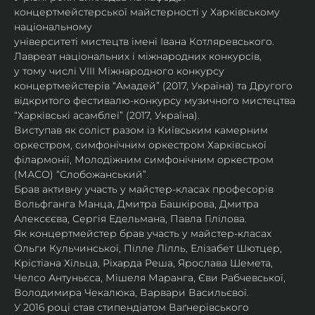
концертмейстерської майстерності у Харківському 
національному
університеті мистецтв імені Івана Котляревського. 
Лавреат національних і міжнародних конкурсів,
у тому числі VIII Міжнародного конкурсу 
концертмейстерів “Амадей” (2017, Україна) та Другого
відкритого фестивалю-конкурсу музичного мистецтва 
“Харківські асамблеї” (2017, Україна).
Виступав як соліст разом із Київським камерним 
оркестром, симфонічним оркестром Харківської
філармонії, Молодіжним симфонічним оркестром 
(МАСО) “Слобожанський”.
Брав активну участь у майстер-класах професорів 
Вольфганга Манца, Дмитра Башкірова, Дмитра
Алексєєва, Сергія Едельмана, Павла Гілілова.
Як концертмейстер брав участь у майстер-класах 
Ольги Кульчинської, Пілле Лілль, Елізабет Шютцер, 
Крістіана Хільца, Ріхарда Реша, Ярослава Шемета, 
Челсо Антуньєса, Мішеля Маранга, Єви Рабчевської, 
Володимира Чекалюка, Варвари Васильєвої.
У 2016 році став стипендіатом Ваґнерівського 