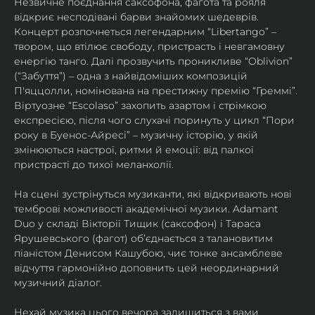
Незвичне поєднання саксофона, фагота та рояля 
відкриє несподівані барви знайомих шедеврів. 
Концерт розпочнеться легендарним “Libertango” – 
твором, що втілює свободу, пристрасть і невгамовну 
енергію танго. Далі прозвучить проникливе “Oblivion” 
(“Забуття”) – одна з найвідоміших композицій 
П'яццолли, номінована на престижну премію “Греммі”. 
Віртуозне “Escolaso” захопить азартом і стрімкою 
експресією, після чого слухачі поринуть у цикл “Пори 
року в Буенос-Айресі” – музичну історію, у якій 
змінюються настрої, ритми й емоції: від палкої 
пристрасті до тихої меланхолії. 
На сцені зустрінуться музиканти, які відкривають нові 
темброві можливості академічної музики. Adamant 
Duo у складі Вікторії Тищик (саксофон) і Тараса 
Ярушевського (фагот) об’єднається з талановитим 
піаністом Денисом Кашубою, чиє тонке ансамблеве 
відчуття гармонійно доповнить цей неординарний 
музичний діалог.
Нехай музика цього вечора залишиться з вами 