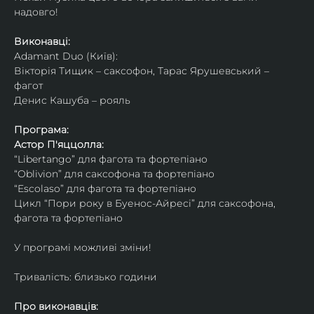
надовго!
Виконавці: 
Adamant Duo (Київ): 
Вікторія Тищик – саксофон, Тарас Ярушевський – 
фагот
Денис Кашуба – рояль
Програма:
Астор П'яццолла:
“Libertango” для фагота та фортепіано
“Oblivion” для саксофона та фортепіано
“Escolaso” для фагота та фортепіано
Цикл “Пори року в Буенос-Айресі” для саксофона, 
фагота та фортепіано
У програмі можливі зміни!
Тривалість: близько години
Про виконавців: