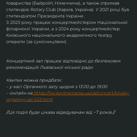
товариства (Байройт, Німеччина), а також отримав
стипендію Rotary Club (Харків, Україна). У 2021 році був 
стипендіатом Президента України. 
З 2023 року працює концертмейстером Національної 
філармонії України, а з 2024 року концертмейстер 
Київського національного академічного театру 
оперети (за сумісництвом).
Концертний зал працює відповідно до безпекових 
рекомендацій Львівської міської ради.
Квитки можна придбати:
– у касі Органного залу щодня з 13:00 до 19:00
– онлайн на
https://lviv.kontramarka.ua/uk/concert/lvivskij-
organnyj-zal-533.html
//Ця подія буде цікава відвідувачам від ~7 років.//