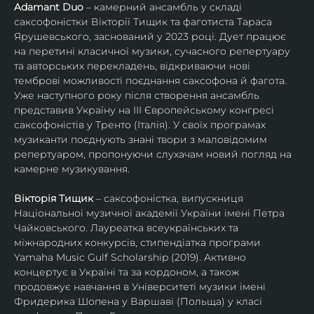
Adamant Duo
 – камерний ансамбль у складі 
саксофоністки Вікторії Тищик та фаготиста Тараса 
Ярушевського, заснований у 2023 році. Дует працює 
на перетині класичної музики, сучасного репертуару 
та авторських перекладень, відкриваючи нові 
темброві можливості поєднання саксофона й фагота. 
Уже наступного року після створення ансамбль 
представив Україну на ІІІ Європейському конгресі 
саксофоністів у Тренто (Італія). У своїх програмах 
музиканти поєднують знані твори з маловідомим 
репертуаром, пропонуючи слухачам новий погляд на 
камерне музикування.
Вікторія Тищик
 – саксофоністка, випускниця 
Національної музичної академії України імені Петра 
Чайковського. Лауреатка всеукраїнських та 
міжнародних конкурсів, стипендіатка програми 
Yamaha Music Gulf Scholarship (2019). Активно 
концертує в Україні та за кордоном, а також 
продовжує навчання в Університеті музики імені 
Фридерика Шопена у Варшаві (Польща) у класі 