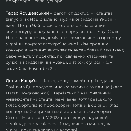
професора Павла Гуснара.
Тарас Ярушевський
 – фаготист, доктор мистецтва, 
випускник Національної музичної академії України 
імені Петра Чайковського, де також завершив 
асистентуру-стажування та творчу аспірантуру. Соліст 
Національного академічного симфонічного оркестру 
України, лауреат всеукраїнських і міжнародних 
конкурсів. Активно виступає як ансамблевий музикант, 
бере участь у проєктах, присвячених класичній та 
сучасній академічній музиці, а також є учасником 
ансамблю Ensemble 24.
Денис Кашуба
 – піаніст, концертмейстер і педагог. 
Закінчив Дніпродзержинське музичне училище (клас 
Наталії Рудковської) і Харківський національний 
університет мистецтв імені Івана Котляревського 
(клас фортепіано професорки Тетяни Веркіної, клас 
концертмейстерської майстерності професорки 
Євгенії Нікітської). У 2023 році здобув науковий 
ступінь доктора філософії з музичного мистецтва.
У різні роки викладав на кафедрі 