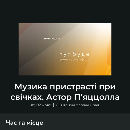
Музика пристрасті при
свічках. Астор П’яццолла
пт, 02 жовт.
  |  
Львівський органний зал
Час та місце