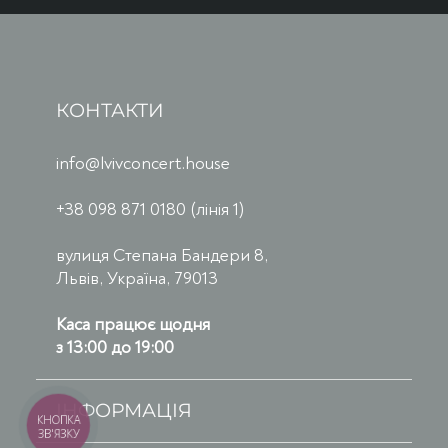
КОНТАКТИ
info@lvivconcert.house
+38 098 871 0180 (лінія 1)
вулиця Степана Бандери 8,
Львів, Україна, 79013
Каса працює щодня
з 13:00 до 19:00
ІНФОРМАЦІЯ
КНОПКА
ЗВ'ЯЗКУ