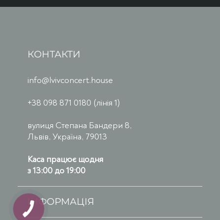
КОНТАКТИ
info@lvivconcert.house
+38 098 871 0180 (лінія 1)
вулиця Степана Бандери 8,
Львів, Україна, 79013
Каса працює щодня
з 13:00 до 19:00
ІНФОРМАЦІЯ