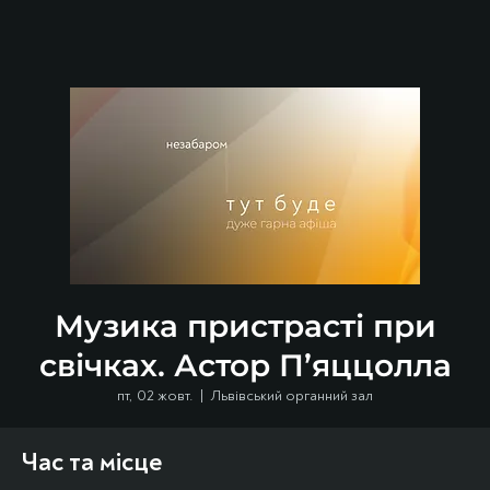
Музика пристрасті при
свічках. Астор П’яццолла
пт, 02 жовт.
  |  
Львівський органний зал
Час та місце