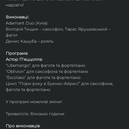
надовго!
Виконавці: 
Adamant Duo (Київ): 
Вікторія Тищик – саксофон, Тарас Ярушевський – 
фагот
Денис Кашуба – рояль
Програма:
Астор П'яццолла:
“Libertango” для фагота та фортепіано
“Oblivion” для саксофона та фортепіано
“Escolaso” для фагота та фортепіано
Цикл “Пори року в Буенос-Айресі” для саксофона, 
фагота та фортепіано
У програмі можливі зміни!
Тривалість: близько години
Про виконавців: