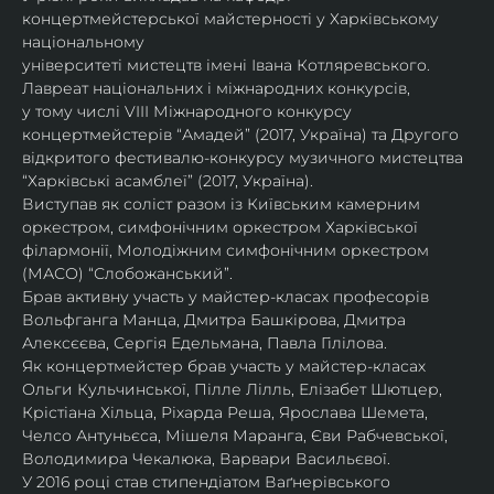
концертмейстерської майстерності у Харківському 
національному
університеті мистецтв імені Івана Котляревського. 
Лавреат національних і міжнародних конкурсів,
у тому числі VIII Міжнародного конкурсу 
концертмейстерів “Амадей” (2017, Україна) та Другого
відкритого фестивалю-конкурсу музичного мистецтва 
“Харківські асамблеї” (2017, Україна).
Виступав як соліст разом із Київським камерним 
оркестром, симфонічним оркестром Харківської
філармонії, Молодіжним симфонічним оркестром 
(МАСО) “Слобожанський”.
Брав активну участь у майстер-класах професорів 
Вольфганга Манца, Дмитра Башкірова, Дмитра
Алексєєва, Сергія Едельмана, Павла Гілілова.
Як концертмейстер брав участь у майстер-класах 
Ольги Кульчинської, Пілле Лілль, Елізабет Шютцер, 
Крістіана Хільца, Ріхарда Реша, Ярослава Шемета, 
Челсо Антуньєса, Мішеля Маранга, Єви Рабчевської, 
Володимира Чекалюка, Варвари Васильєвої.
У 2016 році став стипендіатом Ваґнерівського 