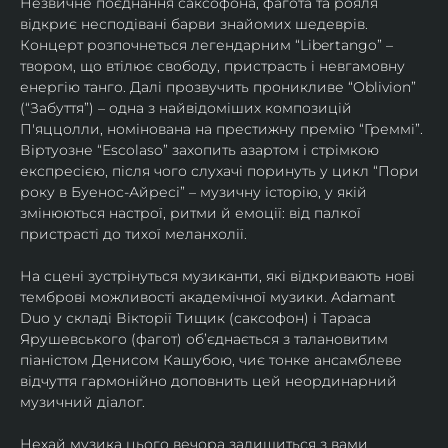
Незвичне поєднання саксофона, фагота та рояля 
відкриє несподівані барви знайомих шедеврів. 
Концерт розпочнеться легендарним “Libertango” – 
твором, що втілює свободу, пристрасть і невгамовну 
енергію танго. Далі прозвучить проникливе “Oblivion” 
(“Забуття”) – одна з найвідоміших композицій 
П'яццолли, номінована на престижну премію “Греммі”. 
Віртуозне “Escolaso” захопить азартом і стрімкою 
експресією, після чого слухачі поринуть у цикл “Пори 
року в Буенос-Айресі” – музичну історію, у якій 
змінюються настрої, ритми й емоції: від палкої 
пристрасті до тихої меланхолії. 
На сцені зустрінуться музиканти, які відкривають нові 
темброві можливості академічної музики. Adamant 
Duo у складі Вікторії Тищик (саксофон) і Тараса 
Ярушевського (фагот) об’єднається з талановитим 
піаністом Денисом Кашубою, чиє тонке ансамблеве 
відчуття гармонійно доповнить цей неординарний 
музичний діалог.
Нехай музика цього вечора залишиться з вами 