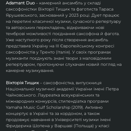
Adamant Duo
 – камерний ансамбль у складі 
саксофоністки Вікторії Тищик та фаготиста Тараса 
Ярушевського, заснований у 2023 році. Дует працює 
на перетині класичної музики, сучасного репертуару 
та авторських перекладень, відкриваючи нові 
темброві можливості поєднання саксофона й фагота. 
Уже наступного року після створення ансамбль 
представив Україну на ІІІ Європейському конгресі 
саксофоністів у Тренто (Італія). У своїх програмах 
музиканти поєднують знані твори з маловідомим 
репертуаром, пропонуючи слухачам новий погляд на 
камерне музикування.
Вікторія Тищик
 – саксофоністка, випускниця 
Національної музичної академії України імені Петра 
Чайковського. Лауреатка всеукраїнських та 
міжнародних конкурсів, стипендіатка програми 
Yamaha Music Gulf Scholarship (2019). Активно 
концертує в Україні та за кордоном, а також 
продовжує навчання в Університеті музики імені 
Фридерика Шопена у Варшаві (Польща) у класі 