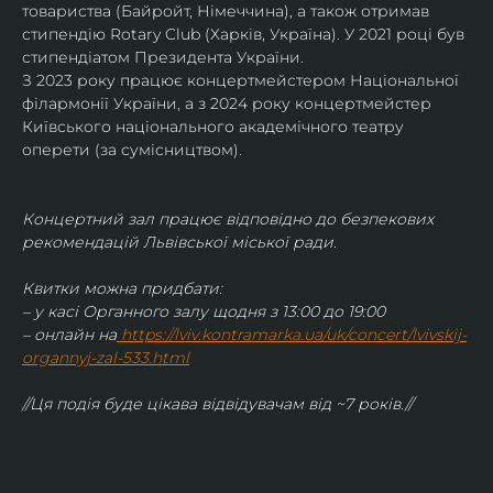
товариства (Байройт, Німеччина), а також отримав
стипендію Rotary Club (Харків, Україна). У 2021 році був 
стипендіатом Президента України. 
З 2023 року працює концертмейстером Національної 
філармонії України, а з 2024 року концертмейстер 
Київського національного академічного театру 
оперети (за сумісництвом).
Концертний зал працює відповідно до безпекових 
рекомендацій Львівської міської ради.
Квитки можна придбати:
– у касі Органного залу щодня з 13:00 до 19:00
– онлайн на
https://lviv.kontramarka.ua/uk/concert/lvivskij-
organnyj-zal-533.html
//Ця подія буде цікава відвідувачам від ~7 років.//