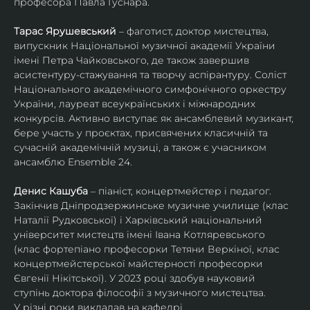
професора Павла Гуснара.
Тарас Ярушевський
 – фаготист, доктор мистецтва, 
випускник Національної музичної академії України 
імені Петра Чайковського, де також завершив 
асистентуру-стажування та творчу аспірантуру. Соліст 
Національного академічного симфонічного оркестру 
України, лауреат всеукраїнських і міжнародних 
конкурсів. Активно виступає як ансамблевий музикант, 
бере участь у проєктах, присвячених класичній та 
сучасній академічній музиці, а також є учасником 
ансамблю Ensemble 24.
Денис Кашуба
 – піаніст, концертмейстер і педагог. 
Закінчив Дніпродзержинське музичне училище (клас 
Наталії Рудковської) і Харківський національний 
університет мистецтв імені Івана Котляревського 
(клас фортепіано професорки Тетяни Веркіної, клас 
концертмейстерської майстерності професорки 
Євгенії Нікітської). У 2023 році здобув науковий 
ступінь доктора філософії з музичного мистецтва.
У різні роки викладав на кафедрі 