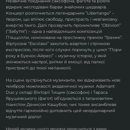
Незвичне поєднання саксофона, фагота та рояля 
відкриє несподівані барви знайомих шедеврів. 
Концерт розпочнеться легендарним “Libertango” – 
твором, що втілює свободу, пристрасть і невгамовну 
енергію танго. Далі прозвучить проникливе “Oblivion” 
(“Забуття”) – одна з найвідоміших композицій 
П'яццолли, номінована на престижну премію “Греммі”. 
Віртуозне “Escolaso” захопить азартом і стрімкою 
експресією, після чого слухачі поринуть у цикл “Пори 
року в Буенос-Айресі” – музичну історію, у якій 
змінюються настрої, ритми й емоції: від палкої 
пристрасті до тихої меланхолії. 
На сцені зустрінуться музиканти, які відкривають нові 
темброві можливості академічної музики. Adamant 
Duo у складі Вікторії Тищик (саксофон) і Тараса 
Ярушевського (фагот) об’єднається з талановитим 
піаністом Денисом Кашубою, чиє тонке ансамблеве 
відчуття гармонійно доповнить цей неординарний 
музичний діалог.
Нехай музика цього вечора залишиться з вами 