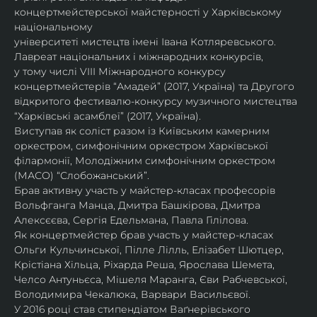
концертмейстерської майстерності у Харківському 
національному
університеті мистецтв імені Івана Котляревського. 
Лавреат національних і міжнародних конкурсів,
у тому числі VIII Міжнародного конкурсу 
концертмейстерів “Амадей” (2017, Україна) та Другого
відкритого фестивалю-конкурсу музичного мистецтва 
“Харківські асамблеї” (2017, Україна).
Виступав як соліст разом із Київським камерним 
оркестром, симфонічним оркестром Харківської
філармонії, Молодіжним симфонічним оркестром 
(МАСО) “Слобожанський”.
Брав активну участь у майстер-класах професорів 
Вольфганга Манца, Дмитра Башкірова, Дмитра
Алексєєва, Сергія Едельмана, Павла Гілілова.
Як концертмейстер брав участь у майстер-класах 
Ольги Кульчинської, Пілле Лілль, Елізабет Шютцер, 
Крістіана Хільца, Ріхарда Реша, Ярослава Шемета, 
Челсо Антуньєса, Мішеля Маранга, Єви Рабчевської, 
Володимира Чекалюка, Варвари Васильєвої.
У 2016 році став стипендіатом Ваґнерівського 