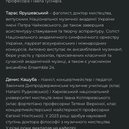
професора Павла Гуснара.
Тарас Ярушевський
 – фаготист, доктор мистецтва, 
випускник Національної музичної академії України 
імені Петра Чайковського, де також завершив 
асистентуру-стажування та творчу аспірантуру. Соліст 
Національного академічного симфонічного оркестру 
України, лауреат всеукраїнських і міжнародних 
конкурсів. Активно виступає як ансамблевий музикант, 
бере участь у проєктах, присвячених класичній та 
сучасній академічній музиці, а також є учасником 
ансамблю Ensemble 24.
Денис Кашуба
 – піаніст, концертмейстер і педагог. 
Закінчив Дніпродзержинське музичне училище (клас 
Наталії Рудковської) і Харківський національний 
університет мистецтв імені Івана Котляревського 
(клас фортепіано професорки Тетяни Веркіної, клас 
концертмейстерської майстерності професорки 
Євгенії Нікітської). У 2023 році здобув науковий 
ступінь доктора філософії з музичного мистецтва.
У різні роки викладав на кафедрі 