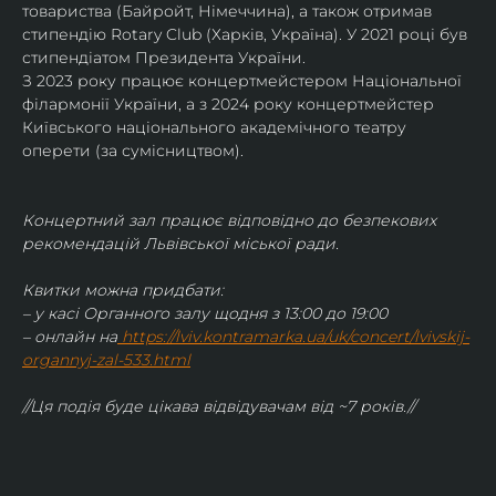
товариства (Байройт, Німеччина), а також отримав
стипендію Rotary Club (Харків, Україна). У 2021 році був 
стипендіатом Президента України. 
З 2023 року працює концертмейстером Національної 
філармонії України, а з 2024 року концертмейстер 
Київського національного академічного театру 
оперети (за сумісництвом).
Концертний зал працює відповідно до безпекових 
рекомендацій Львівської міської ради.
Квитки можна придбати:
– у касі Органного залу щодня з 13:00 до 19:00
– онлайн на
https://lviv.kontramarka.ua/uk/concert/lvivskij-
organnyj-zal-533.html
//Ця подія буде цікава відвідувачам від ~7 років.//