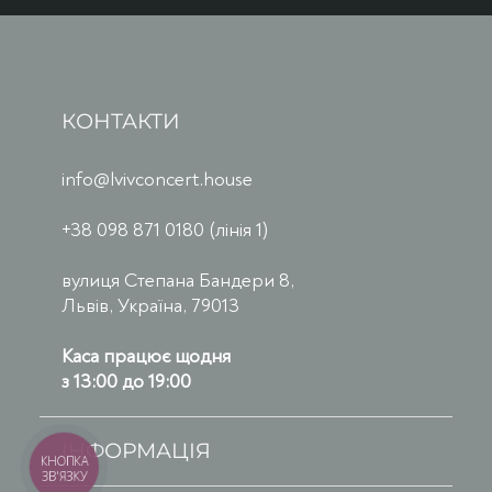
КОНТАКТИ
info@lvivconcert.house
+38 098 871 0180 (лінія 1)
вулиця Степана Бандери 8,
Львів, Україна, 79013
Каса працює щодня
з 13:00 до 19:00
ІНФОРМАЦІЯ
КНОПКА
ЗВ'ЯЗКУ