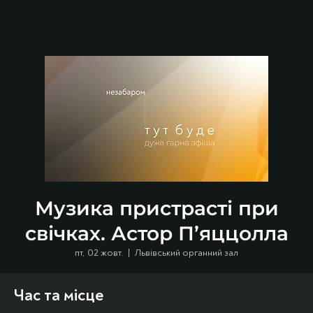
Музика пристрасті при
свічках. Астор П’яццолла
пт, 02 жовт.
  |  
Львівський органний зал
Час та місце