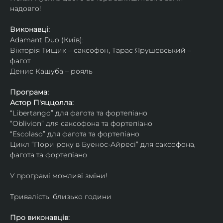
надовго!
Виконавці: 
Adamant Duo (Київ): 
Вікторія Тищик – саксофон, Тарас Ярушевський – 
фагот
Денис Кашуба – рояль
Програма:
Астор П'яццолла:
“Libertango” для фагота та фортепіано
“Oblivion” для саксофона та фортепіано
“Escolaso” для фагота та фортепіано
Цикл “Пори року в Буенос-Айресі” для саксофона, 
фагота та фортепіано
У програмі можливі зміни!
Тривалість: близько години
Про виконавців: