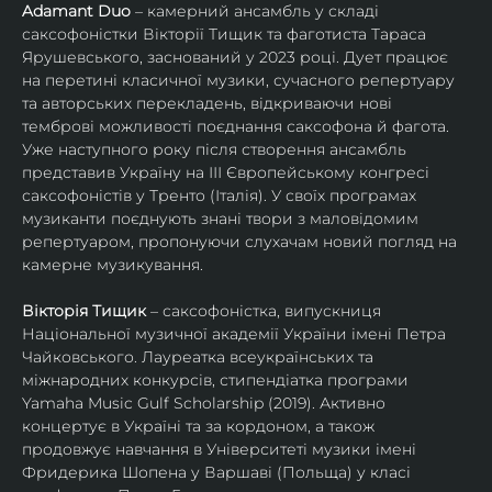
Adamant Duo
 – камерний ансамбль у складі 
саксофоністки Вікторії Тищик та фаготиста Тараса 
Ярушевського, заснований у 2023 році. Дует працює 
на перетині класичної музики, сучасного репертуару 
та авторських перекладень, відкриваючи нові 
темброві можливості поєднання саксофона й фагота. 
Уже наступного року після створення ансамбль 
представив Україну на ІІІ Європейському конгресі 
саксофоністів у Тренто (Італія). У своїх програмах 
музиканти поєднують знані твори з маловідомим 
репертуаром, пропонуючи слухачам новий погляд на 
камерне музикування.
Вікторія Тищик
 – саксофоністка, випускниця 
Національної музичної академії України імені Петра 
Чайковського. Лауреатка всеукраїнських та 
міжнародних конкурсів, стипендіатка програми 
Yamaha Music Gulf Scholarship (2019). Активно 
концертує в Україні та за кордоном, а також 
продовжує навчання в Університеті музики імені 
Фридерика Шопена у Варшаві (Польща) у класі 