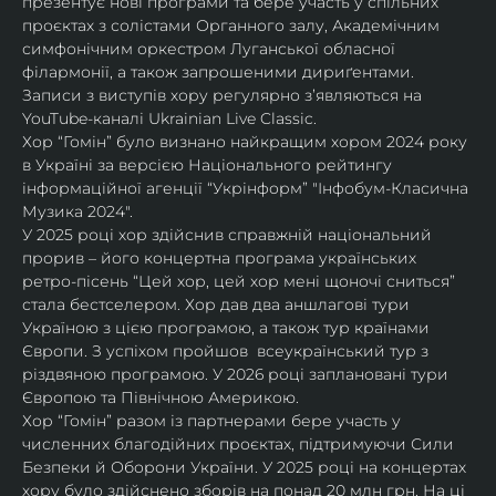
презентує нові програми та бере участь у спільних 
проєктах з солістами Органного залу, Академічним 
симфонічним оркестром Луганської обласної 
філармонії, а також запрошеними дириґентами. 
Записи з виступів хору регулярно зʼявляються на 
YouTube-каналі Ukrainian Live Classic.
Хор “Гомін” було визнано найкращим хором 2024 року 
в Україні за версією Національного рейтингу 
інформаційної агенції “Укрінформ” "Інфобум-Класична 
Музика 2024".
У 2025 році хор здійснив справжній національний 
прорив – його концертна програма українських 
ретро-пісень “Цей хор, цей хор мені щоночі сниться” 
стала бестселером. Хор дав два аншлагові тури 
Україною з цією програмою, а також тур країнами 
Європи. З успіхом пройшов  всеукраїнський тур з 
різдвяною програмою. У 2026 році заплановані тури 
Європою та Північною Америкою.
Хор “Гомін” разом із партнерами бере участь у 
численних благодійних проєктах, підтримуючи Сили 
Безпеки й Оборони України. У 2025 році на концертах 
хору було здійснено зборів на понад 20 млн грн. На ці 