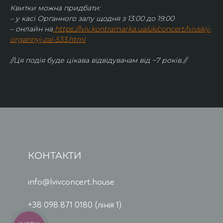
Квитки можна придбати:
– у касі Органного залу щодня з 13:00 до 19:00
– онлайн на
https://lviv.kontramarka.ua/uk/concert/lvivskij-
organnyj-zal-533.html
//Ця подія буде цікава відвідувачам від ~7 років.//
КОНТАКТИ
info@lvivconcert.house
+38 098 871 0180 (лінія 1)