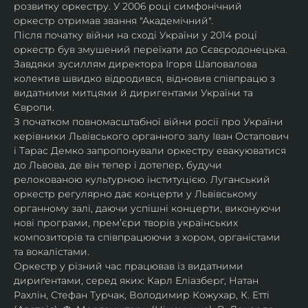
розвитку оркестру. У 2006 році симфонічний 
оркестр отримав звання "Академічний".
Після початку війни на сході України у 2014 році 
оркестр був змушений переїхати до Сєвєродонецька. 
Завдяки зусиллям директора Ігоря Шаповалова 
колектив швидко відродився, відновив співпрацю з 
видатними митцями й диригентами України та 
Європи.
З початком повномасштабної війни росії про України 
керівники Львівського органного залу Іван Остапович 
і Тарас Демко запропонували оркестру евакуюватися 
до Львова, де він тепер і дотепер, будучи 
релокованою культурною інституцією. Луганський 
оркестр регулярно дає концерти у Львівському 
органному залі, даючи успішні концерти, виконуючи 
нові програми, прем’єри творів українських 
композиторів та співпрацюючи з хором, органістами 
та вокалістами.
Оркестр у різний час працював із видатними 
дириґентами, серед яких: Карл Еліазберг, Натан 
Рахлін, Стефан Турчак, Володимир Кожухар, К. Етті 