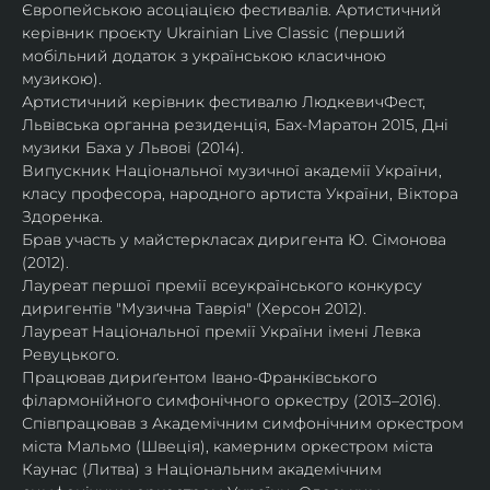
Європейською асоціацією фестивалів. Артистичний 
керівник проєкту Ukrainian Live Classic (перший 
мобільний додаток з українською класичною 
музикою).
Артистичний керівник фестивалю ЛюдкевичФест, 
Львівська органна резиденція, Бах-Маратон 2015, Дні 
музики Баха у Львові (2014).
Випускник Національної музичної академії України, 
класу професора, народного артиста України, Віктора 
Здоренка.
Брав участь у майстеркласах диригента Ю. Сімонова 
(2012).
Лауреат першої премії всеукраїнського конкурсу 
диригентів "Музична Таврія" (Херсон 2012).
Лауреат Національної премії України імені Левка 
Ревуцького.
Працював дириґентом Івано-Франківського 
філармонійного симфонічного оркестру (2013–2016).
Співпрацював з Академічним симфонічним оркестром 
міста Мальмо (Швеція), камерним оркестром міста 
Каунас (Литва) з Національним академічним 