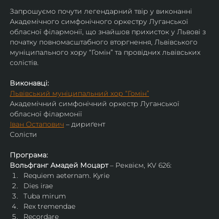
Запрошуємо почути легендарний твір у виконанні 
Академічного симфонічного оркестру Луганської 
обласної філармонії, що знайшов прихисток у Львові з 
початку повномасштабного вторгнення, Львівського 
муніципального хору “Гомін” та провідних львівських 
солістів.
Виконавці:
Львівський муніципальний хор “Гомін”
Академічний симфонічний оркестр Луганської 
обласної філармонії
Іван Остапович
 – дириґент
Солісти
Програма:
Вольфганг Амадей Моцарт
 – Реквієм, KV 626:
Requiem aeternam. Kyrie
Dies irae
Tuba mirum
Rex tremendae
Recordare