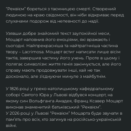
“Реквієм” бореться з таємницею смерті. Створений 
людиною на краю свідомості, він ніби відкриває перед 
слухачами подорож від непевності до надії.
Узявши добре знайомий текст заупокійної меси, 
Моцарт наповнив його емоціями, які вражають і 
сьогодні. Найпрекрасніша та найтрагічніша частина 
твору – Lacrimosa. Моцарт встиг написати лише вісім 
тактів, завершив частину його учень. Проте в цьому і 
полягає символізм: життя генія закінчується, але його 
справу мають продовжувати інші, хай не так 
досконало, але зʼєднуючи минуле з майбутнім.
У 1826 році у греко-католицькому кафедральному 
соборі Святого Юра у Львові відбувся концерт, на 
якому син Вольфганга Амадея, Франц Ксавер Моцарт 
виконав знаменитий батьківський “Реквієм”.
У 2026 році у Львові “Реквієм” Моцарта буде звучати в 
памʼять про всіх, хто загинув на російсько-українській 
війні. 