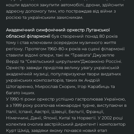
кошти вдалося закупити автомобілі, дрони, здійснити 
адре​​сну допомогу тим, хто ​​по​​страждав від війни з 
росією та українським захисникам. 
Академічний симфонічний оркестр Луганської 
обласної філармонії
 був створений понад 80 років 
тому і став ключовим осередком музичного життя 
регіону. Протягом 1960–80-х років на сцені філармонії 
ставили відомі опери, такі як "Травіата" Джузеппе 
Верді та "Севільський цирульник"Джоаккіно Россіні. 
Оркестр завжди приділяв велику увагу українській 
академічній музиці, популяризуючи твори видатних 
українських композиторів, таких як Андрій 
Штогаренко, Мирослав Скорик, Ігор Карабиць та 
багато інших.
У 1990-ті роки оркестр успішно гастролював Україною, 
а з 1999 року розпочав міжнародні турне, виступаючи в 
Італії, Іспанії, Австрії, Швеції, Бельгії, Франції, 
Німеччині, Данії, Японії, Китаї та Норвегії. У 2002 році 
колектив очолив австрійський диригент і композитор 
Курт Шмід, завдяки якому почався новий етап 