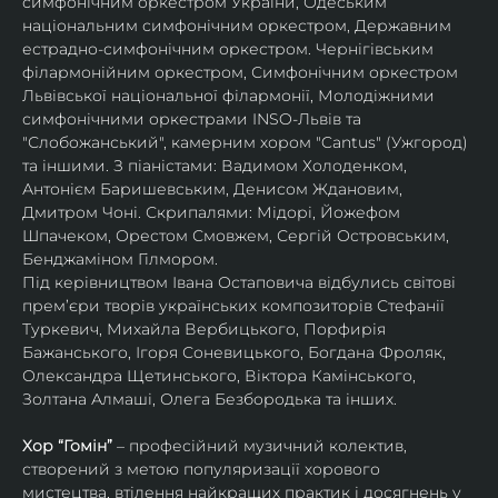
симфонічним оркестром України, Одеським 
національним симфонічним оркестром, Державним 
естрадно-симфонічним оркестром. Чернігівським 
філармонійним оркестром, Симфонічним оркестром 
Львівської національної філармонії, Молодіжними 
симфонічними оркестрами INSO-Львів та 
"Слобожанський", камерним хором "Cantus" (Ужгород) 
та іншими. З піаністами: Вадимом Холоденком, 
Антонієм Баришевським, Денисом Ждановим, 
Дмитром Чоні. Скрипалями: Мідорі, Йожефом 
Шпачеком, Орестом Смовжем, Сергій Островським, 
Бенджаміном Гілмором.
Під керівництвом Івана Остаповича відбулись світові 
прем’єри творів українських композиторів Стефанії 
Туркевич, Михайла Вербицького, Порфирія 
Бажанського, Ігоря Соневицького, Богдана Фроляк, 
Олександра Щетинського, Віктора Камінського, 
Золтана Алмаші, Олега Безбородька та інших.
Хор “Гомін” 
– професійний музичний колектив, 
створений з метою популяризації хорового 
мистецтва, втілення найкращих практик і досягнень у 