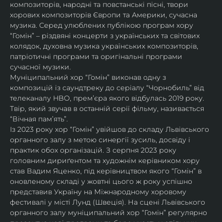
композиторів, народні та повстанські пісні, твори 
хорових композиторів Європи та Америки, сучасна 
музика. Серед улюблених публікою програм хору 
“Гомін” – різдвяні концерти з українських та світових 
колядок, духовна музика українських композиторів, 
патріотичні програми та оригінальні програми 
сучасної музики. 
Муніципальний хор “Гомін” виконав одну з 
композицій із саундтреку до серіалу “Чорнобиль” від 
телеканалу HBO, премʼєра якого відбулась 2019 року. 
Твір, який звучав в останній серії фільму, називається 
“Вічная пам’ять”.
Із 2023 року хор “Гомін” увійшов до складу Львівського 
органного залу з метою синергії зусиль, досвіду і 
практик обох організацій. З серпня 2023 року 
головним дириґентом та художнім керівником хору 
став Вадим Яценко, під керівництвом якого “Гомін” в 
оновленому складі у жовтні цього ж року успішно 
представив Україну на Міжнародному хоровому 
фестивалі у місті Лунд (Швеція). На сцені Львівського 
органного залу муніципальний хор “Гомін” регулярно 