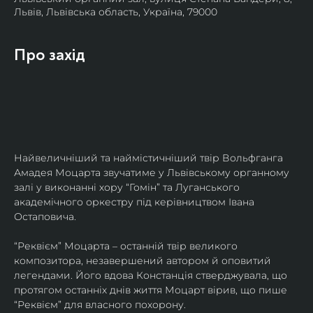
Львів, Львівська область, Україна, 79000
Про захід
Найвеличніший та наймістичніший твір Вольфганга 
Амадея Моцарта звучатиме у Львівському органному 
залі у виконанні хору “Гомін” та Луганського 
академічного оркестру під керівництвом Івана 
Остаповича.
“Реквієм” Моцарта – останній твір великого 
композитора, незавершений автором й оповитий 
легендами. Його вдова Констанція стверджувала, що 
протягом останніх днів життя Моцарт вірив, що пише 
“Реквієм” для власного похорону.