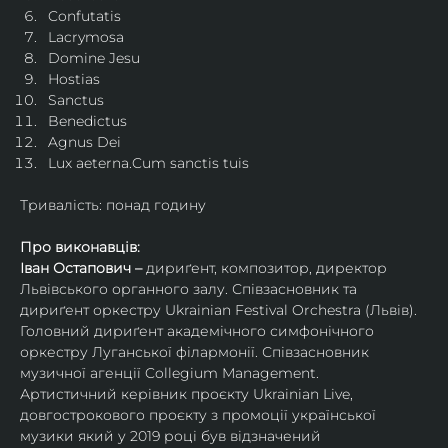
Confutatis
Lacrymosa
Domine Jesu
Hostias
Sanctus
Benedictus
Agnus Dei
Lux aeterna.Cum sanctis tuis
Тривалість: понад годину
Про виконавців:
Іван Остапович – 
дириґент, композитор, директор 
Львівського органного залу. Співзасновник та 
дириґент оркестру Ukrainian Festival Orchestra (Львів). 
Головний дириґент академічного симфонічного 
оркестру Луганської філармонії. Співзасновник 
музичної агенції Collegium Management.
Артистичний керівник проєкту Ukrainian Live, 
довгострокового проєкту з промоції української 
музики який у 2019 році був відзначений 