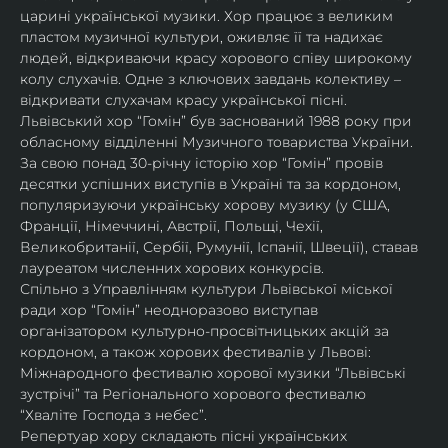
царині української музики. Хор працює з великим 
пластом музичної культури, оживляє її та надихає 
людей, відкриваючи красу хорового співу широкому 
колу слухачів. Одне з ключових завдань колективу – 
відкривати слухачам красу української пісні. 
Львівський хор “Гомін” був заснований 1988 року при 
обласному відділенні Музичного товариства України. 
За свою понад 30-річну історію хор “Гомін” провів 
десятки успішних виступів в Україні та за кордоном, 
популяризуючи українську хорову музику (у США, 
Франції, Німеччині, Австрії, Польщі, Чехії, 
Великобританії, Сербії, Румунії, Іспанії, Швеції), ставав 
лауреатом численних хорових конкурсів.
Спільно з Управлінням культури Львівської міської 
ради хор “Гомін” неодноразово виступав 
організатором культурно-просвітницьких акцій за 
кордоном, а також хорових фестивалів у Львові: 
Міжнародного фестивалю хорової музики “Львівські 
зустрічі” та Регіонального хорового фестивалю 
“Хваліте Господа з небес”.
Репертуар хору складають пісні українських 