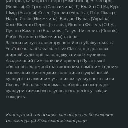
(Австрія), Ф. Моргенштерн (Німеччина), В. Ленардс 
(Бельгія), О. Трглік (Словаччина), Д. Клайн (США), Курт 
Шмід (Австрія), Євген Тутевич (Україна), П’єр Піхлєр, 
Назар Яцків (Німеччина), Богдан Пущак (Україна), 
Хосе Вісенто Перес (Іспанія), Вінстон Фогель (США), 
Лучано Камарго (Бразилія), Такуя Шигешита (Японія), 
Робін Енгелен (Німеччина) та інші.
Записи виступів оркестру постійно публікуються на 
YouTube-каналі Ukrainian Live Classic, що дозволяє 
ширшій аудиторії насолоджуватися їх музикою​.
Академічний симфонічний оркестр Луганської 
обласної філармонії став активним, помітним і одним 
із ключових мистецьких колективів в українській 
культурі та важливим учасником культурного життя 
Львова. Він також допомагає зберігати осередок 
культури тимчасово окупованого регіону, звідки 
походить.
Концертний зал працює відповідно до безпекових 
рекомендацій Львівської міської ради.