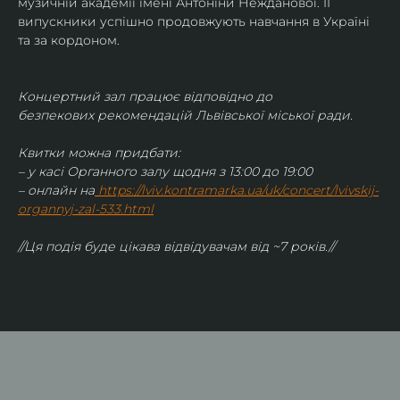
музичній академії імені Антоніни Нежданової. ЇЇ 
випускники успішно продовжують навчання в Україні 
та за кордоном.
Концертний зал працює відповідно до 
безпекових рекомендацій Львівської міської ради.
Квитки можна придбати:
– у касі Органного залу щодня з 13:00 до 19:00
– онлайн на
https://lviv.kontramarka.ua/uk/concert/lvivskij-
organnyj-zal-533.html
//Ця подія буде цікава відвідувачам від ~7 років.//