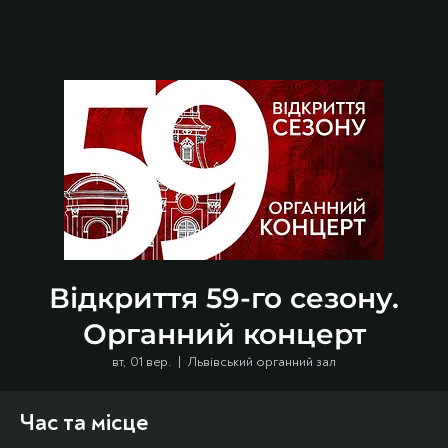
Відкриття 59-го сезону.
Органний концерт
вт, 01 вер.
  |  
Львівський органний зал
Час та місце