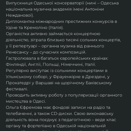
Випускниця Одеської консерваторії (нині – Одеська 
національна музична академія імені Антоніни 
Нежданової).
Дипломантка міжнародних престижних конкурсів в 
Удіне та Кремоліно (Італія).
Органістка активно займається концертною 
діяльністю, зіграла близько тисячі сольних концертів, 
у її репертуарі – органна музика від раннього 
Ренесансу – до сучасних композицій.
Гастролювала в багатьох європейських країнах: 
Фінляндії, Англії, Польщі, Німеччині, Італії.
Регулярно виступає із сольними концертами в 
Ульмському соборі, у Фрауенкірхе в Дрездені, у 
Прокатедрі у Варшаві на щорічному Бахівському 
фестивалі.
Проводить активну роботу з популяризації органного 
мистецтва в Одесі.
Ольга Єфремова має фондові записи на радіо та 
телебаченні, а також CD-диски. Свою виконавську 
діяльність вона поєднує з педагогічною – веде клас 
органу та фортепіано в Одеській національній 