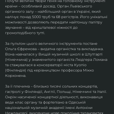
Почути величні твори генія на головному інструменті 
країни – особливий досвід. Орган Львівського 
органного залу – найбільший орган в Україні, який 
налічує понад 5000 труб та 68 регістрів. Його унікальні 
можливості дозволяють передати найтоншу палітру 
звучання – від кришталевої ніжності до 
громоподібного тутті.
За пультом цього величного інструмента постане 
Ольга Єфремова – видатна органістка та викладачка. 
Вона навчалася у Вищій музичній школі в Штутгарті 
(Німеччина) у знаменитого органіста Людгера Ломана 
та стажувалася в консерваторії міста Куопіо 
(Фінляндія) під керівництвом професора Мікко 
Корхонена.
За її плечима – близько тисячі сольних концертів, 
гастролі у Фінляндії, Англії, Польщі, Німеччині та Італії. 
Окрім насиченої концертної діяльності, виконавиця 
веде клас органу та фортепіано в Одеській 
національній музичній академії імені Антоніни 
Нежданової, виховуючи нове покоління талановитих 