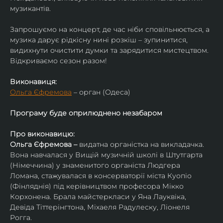
музикантів.
Запрошуємо на концерт, де час ніби сповільнюється, а 
музика дарує рідкісну нині розкіш – зупинитися, 
видихнути очистити думки та зарядитися мистецтвом. 
Відкриваємо сезон разом!
Виконавиця:
Ольга Єфремова
 – орган (Одеса)
Програму буде оприлюднено незабаром
Про виконавицю:
Ольга Єфремова – 
видатна органістка на викладачка.
Вона навчалася у Вищій музичній школі в Штутгарта 
(Німеччина) у знаменитого органіста Людгера 
Ломана, стажувалася в консерваторії міста Куопіо 
(Фінляднія) під керівництвом професора Мікко 
Корхонена. Брала майстеркласи у Яна Лауквіка, 
Девіда Тіттерінгтона, Міхаеля Радулеску, Ліонеля 
Рогга.