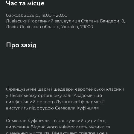
Час та місце
03 жовт. 2026 р., 19:00 – 20:00
Львівський органний зал, вулиця Степана Бандери, 8,
Львів, Львівська область, Україна, 79000
Про захід
Французький шарм і шедеври європейської класики 
у Львівському органному залі: Академічний 
симфонічний оркестр Луганської філармонії 
виступить під орудою Семюеля Куфіньяля.
Семюель Куфіньяль – французький дириґент, 
випускник Віденського університету музики та 
сценічних мистецтв. Він активно співпрацює з 