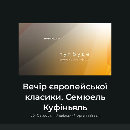
Вечір європейської
класики. Семюель
Куфіньяль
сб, 03 жовт.
  |  
Львівський органний зал