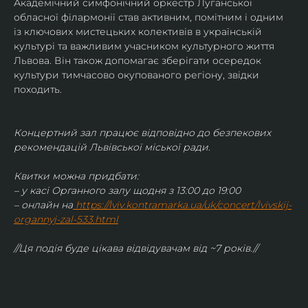
Академічний симфонічний оркестр Луганської 
обласної філармонії став активним, помітним і одним 
із ключових мистецьких колективів в українській 
культурі та важливим учасником культурного життя 
Львова. Він також допомагає зберігати осередок 
культури тимчасово окупованого регіону, звідки 
походить.
Концертний зал працює відповідно до безпекових 
рекомендацій Львівської міської ради.
Квитки можна придбати:
– у касі Органного залу щодня з 13:00 до 19:00
– онлайн на
https://lviv.kontramarka.ua/uk/concert/lvivskij-
organnyj-zal-533.html
//Ця подія буде цікава відвідувачам від ~7 років.//