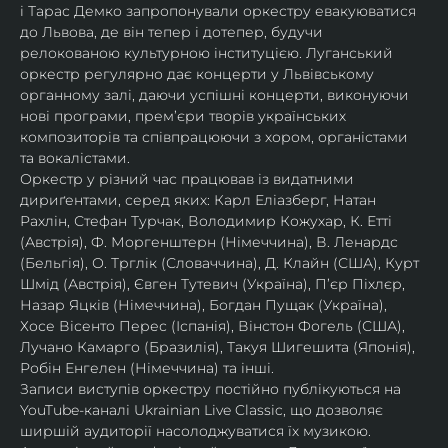
і Тарас Демко запропонували оркестру евакуюватися 
до Львова, де він тепер і дотепер, будучи 
релокованою культурною інституцією. Луганський 
оркестр регулярно дає концерти у Львівському 
органному залі, даючи успішні концерти, виконуючи 
нові програми, прем’єри творів українських 
композиторів та співпрацюючи з хором, органістами 
та вокалістами.
Оркестр у різний час працював із видатними 
дириґентами, серед яких: Карл Еліазберг, Натан 
Рахлін, Стефан Турчак, Володимир Кожухар, К. Етті 
(Австрія), Ф. Моргенштерн (Німеччина), В. Ленардс 
(Бельгія), О. Трглік (Словаччина), Д. Клайн (США), Курт 
Шмід (Австрія), Євген Тутевич (Україна), П’єр Піхлєр, 
Назар Яцків (Німеччина), Богдан Пущак (Україна), 
Хосе Вісенто Перес (Іспанія), Вінстон Фогель (США), 
Лучано Камарго (Бразилія), Такуя Шигешита (Японія), 
Робін Енгелен (Німеччина) та інші.
Записи виступів оркестру постійно публікуються на 
YouTube-каналі Ukrainian Live Classic, що дозволяє 
ширшій аудиторії насолоджуватися їх музикою​.