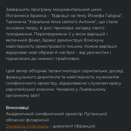
Завершить програму монументальний цикл 
Йоганнеса Брамса – “Варіації на тему Йозефа Гайдна”. 
Таємнича “Хоральна тема святого Антонія”, що стала 
основою твору, й досі приховує загадку свого 
походження. Перетворюючи її у вісім варіацій і 
величний фінал, Брамс демонструє блискучу 
майстерність оркестрового письма. Кожна варіація 
відкриває нові образи й настрої – від урочистих і 
піднесених до ніжних і грайливих. 
Цей вечір об'єднає талант молодої скрипальки, досвід 
французького дириґента та майстерність музикантів 
симфонічного оркестру, відкриваючи слухачам красу 
європейської класики. Чекаємо у Львівському 
органному залі!
Виконавці:
Академічний симфонічний оркестр Луганської 
обласної філармонії
Семюель Куфіньяль
 – дириґент (Франція)