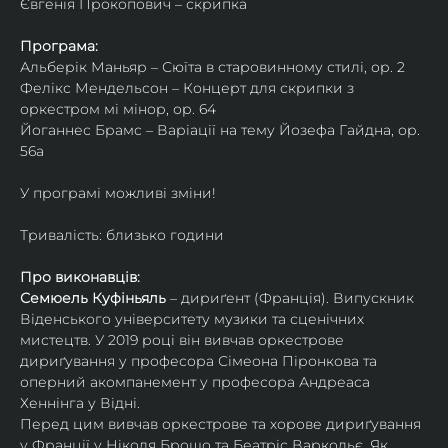
Євгенія Прокопович – скрипка
Програма:
Альберік Маньяр – Сюїта в старовинному стилі, ор. 2
Фелікс Мендельсон – Концерт для скрипки з 
оркестром мі мінор, ор. 64
Йоганнес Брамс – Варіації на тему Йозефа Гайдна, ор. 
56a
У програмі можливі зміни!
Тривалість: близько години
Про виконавців:
Семюель Куфіньяль
 – дириґент (Франція). Випускник 
Віденського університету музики та сценічних 
мистецтв. У 2019 році він вивчав оркестрове 
дириґування у професора Сімеона Піронкова та 
оперний акомпанемент у професора Андреаса 
Хеннінга у Відні.
Перед цим вивчав оркестрове та хорове дириґування 
у Франції у Ніколя Брошо та Беатріс Варкольє. Як 