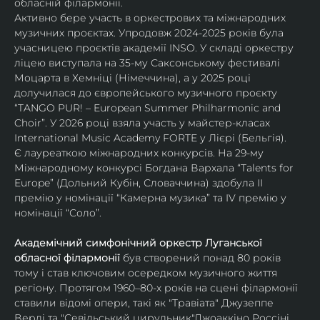
обласній філармонії.
Активно бере участь в оркестрових та міжнародних 
музичних проєктах. Упродовж 2024-2025 років була 
учасницею проєктів академії INSO. У складі оркестру 
ліцею виступала на 35-му Саксонському фестивалі 
Моцарта в Хемніці (Німеччина), а у 2025 році 
долучилася до європейського музичного проєкту 
“TANGO PUR! – European Summer Philharmonic and 
Choir”. У 2026 році взяла участь у майстер-класах 
International Music Academy FORTE у Лієрі (Бельгія).
Є лауреаткою міжнародних конкурсів. На 29-му 
Міжнародному конкурсі Богдана Вархала “Talents for 
Europe” (Дольний Кубін, Словаччина) здобула ІІ 
премію у номінації “Камерна музика” та IV премію у 
номінації “Соло”.
Академічний симфонічний оркестр Луганської 
обласної філармонії
 був створений понад 80 років 
тому і став ключовим осередком музичного життя 
регіону. Протягом 1960–80-х років на сцені філармонії 
ставили відомі опери, такі як "Травіата" Джузеппе 
Верді та "Севільський цирульник"Джоаккіно Россіні. 