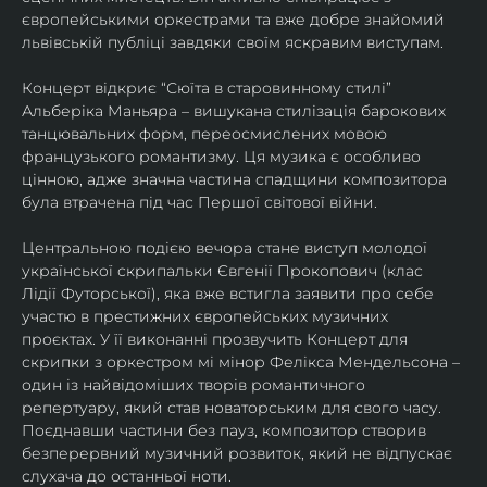
європейськими оркестрами та вже добре знайомий 
львівській публіці завдяки своїм яскравим виступам. 
Концерт відкриє “Сюїта в старовинному стилі” 
Альберіка Маньяра – вишукана стилізація барокових 
танцювальних форм, переосмислених мовою 
французького романтизму. Ця музика є особливо 
цінною, адже значна частина спадщини композитора 
була втрачена під час Першої світової війни. 
Центральною подією вечора стане виступ молодої 
української скрипальки Євгенії Прокопович (клас 
Лідії Футорської), яка вже встигла заявити про себе 
участю в престижних європейських музичних 
проєктах. У її виконанні прозвучить Концерт для 
скрипки з оркестром мі мінор Фелікса Мендельсона – 
один із найвідоміших творів романтичного 
репертуару, який став новаторським для свого часу. 
Поєднавши частини без пауз, композитор створив 
безперервний музичний розвиток, який не відпускає 
слухача до останньої ноти. 