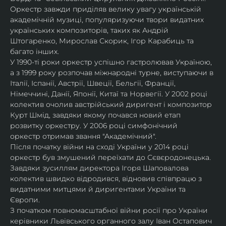
Оркестр завжди приділяв велику увагу українській 
академічній музиці, популяризуючи твори видатних 
українських композиторів, таких як Андрій 
Штогаренко, Мирослав Скорик, Ігор Карабиць та 
багато інших.
У 1990-ті роки оркестр успішно гастролював Україною, 
а з 1999 року розпочав міжнародні турне, виступаючи в 
Італії, Іспанії, Австрії, Швеції, Бельгії, Франції, 
Німеччині, Данії, Японії, Китаї та Норвегії. У 2002 році 
колектив очолив австрійський диригент і композитор 
Курт Шмід, завдяки якому почався новий етап 
розвитку оркестру. У 2006 році симфонічний 
оркестр отримав звання "Академічний".
Після початку війни на сході України у 2014 році 
оркестр був змушений переїхати до Сєвєродонецька. 
Завдяки зусиллям директора Ігоря Шаповалова 
колектив швидко відродився, відновив співпрацю з 
видатними митцями й диригентами України та 
Європи.
З початком повномасштабної війни росії про України 
керівники Львівського органного залу Іван Остапович 