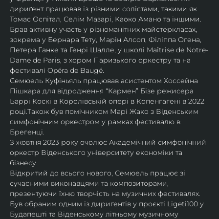
дириґент працював із різними солістами, такими як 
Томас Оспітал, Селім Мазарі, Каоко Амано та іншими. 
Брав активну участь у різноманітних майстеркласах, 
зокрема у Бернара Тету, Марін Алсоп, Філіппа Огена, 
Петера Ганке та Генрі Шалле, у школі Maîtrise de Notre-
Dame de Paris, з хором Паризького оркестру та на 
фестивалі Opéra de Baugé.
Семюель Куфіньяль працював асистентом Хоссейна 
Пішкара для відродження “Кармен” Бізе режисера 
Баррі Коскі в Королівській опері в Копенгагені в 2022 
році.Також був помічником Марі Жако з Віденським 
симфонічним оркестром у рамках фестивалю в 
Брегенці. 
З жовтня 2023 року очолює Академічний симфонічний 
оркестр Віденського університету економіки та 
бізнесу.
Відкритий до всього нового, Семюель працює зі 
сучасними виконавцями та композиторами, 
презентуючи їхню творчість на музичних фестивалях. 
Був обраним одним із дириґентів у проєкті Ligeti100 у 
Будапешті та Віденському літньому музичному 