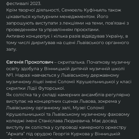
фестивалі 2023.
Крім творчої діяльності, Семюель Куфіньяль також 
цікавиться культурним менеджментом. Його 
запрошують виступати з лекціями на теми, пов’язані з 
проведенням та управлінням проєктами.
Активно концертує і кілька разів відвідував Україну, в 
тому числі дириґував на сцені Львівського органного 
залу. 
Євгенія Прокопович
 – скрипалька. Початкову музичну 
освіту здобула у Вінницькій дитячій музичній школі 
№1. Наразі навчається у Львівському державному 
музичному ліцеї імені Соломії Крушельницької у класі 
скрипки Лідії Футорської.
Як солістка та у складі камерних ансамблів регулярно 
виступає на концертних сценах Львова, зокрема у 
Львівському органному залі, Музеї Соломії 
Крушельницької та Львівському музичному фаховому 
коледжі імені Станіслава Людкевича. Має досвід 
виступу як солістка у супроводі камерного оркестру 
“Арката” під орудою Георгія Куркова у Вінницькій 