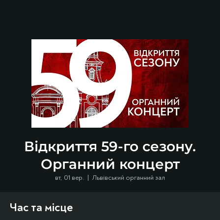
Відкриття 59-го сезону.
Органний концерт
вт, 01 вер.
  |  
Львівський органний зал
Час та місце