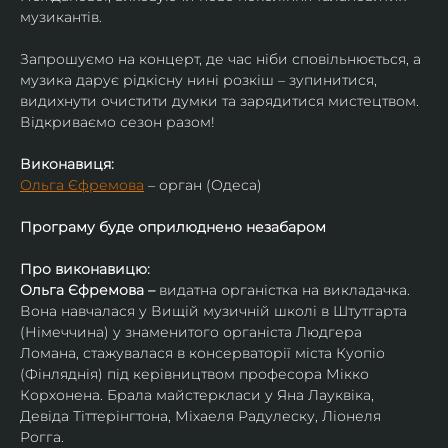
музикантів.
Запрошуємо на концерт, де час ніби сповільнюється, а 
музика дарує рідкісну нині розкіш – зупинитися, 
видихнути очистити думки та зарядитися мистецтвом. 
Відкриваємо сезон разом!
Виконавиця:
Ольга Єфремова
 – орган (Одеса)
Програму буде оприлюднено незабаром
Про виконавицю:
Ольга Єфремова – 
видатна органістка на викладачка.
Вона навчалася у Вищій музичній школі в Штутгарта 
(Німеччина) у знаменитого органіста Людгера 
Ломана, стажувалася в консерваторії міста Куопіо 
(Фінляднія) під керівництвом професора Мікко 
Корхонена. Брала майстеркласи у Яна Лауквіка, 
Девіда Тіттерінгтона, Міхаеля Радулеску, Ліонеля 
Рогга.