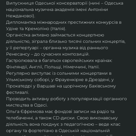
Випускниця Одеської консерваторії (нині – Одеська 
національна музична академія імені Антоніни 
Нежданової).
Дипломантка міжнародних престижних конкурсів в 
Удіне та Кремоліно (Італія).
Органістка активно займається концертною 
діяльністю, зіграла близько тисячі сольних концертів, 
у її репертуарі – органна музика від раннього 
Ренесансу – до сучасних композицій.
Гастролювала в багатьох європейських країнах: 
Фінляндії, Англії, Польщі, Німеччині, Італії.
Регулярно виступає із сольними концертами в 
Ульмському соборі, у Фрауенкірхе в Дрездені, у 
Прокатедрі у Варшаві на щорічному Бахівському 
фестивалі.
Проводить активну роботу з популяризації органного 
мистецтва в Одесі.
Ольга Єфремова має фондові записи на радіо та 
телебаченні, а також CD-диски. Свою виконавську 
діяльність вона поєднує з педагогічною – веде клас 
органу та фортепіано в Одеській національній 