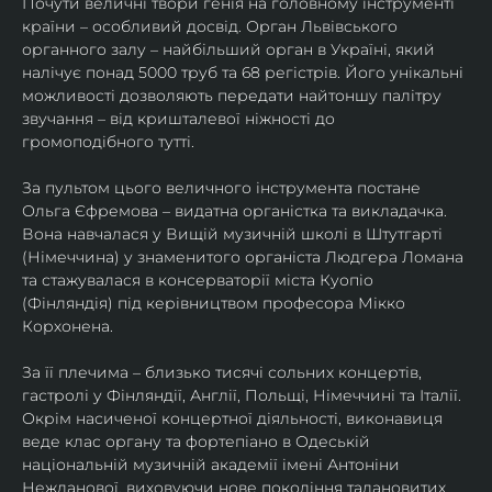
Почути величні твори генія на головному інструменті 
країни – особливий досвід. Орган Львівського 
органного залу – найбільший орган в Україні, який 
налічує понад 5000 труб та 68 регістрів. Його унікальні 
можливості дозволяють передати найтоншу палітру 
звучання – від кришталевої ніжності до 
громоподібного тутті.
За пультом цього величного інструмента постане 
Ольга Єфремова – видатна органістка та викладачка. 
Вона навчалася у Вищій музичній школі в Штутгарті 
(Німеччина) у знаменитого органіста Людгера Ломана 
та стажувалася в консерваторії міста Куопіо 
(Фінляндія) під керівництвом професора Мікко 
Корхонена.
За її плечима – близько тисячі сольних концертів, 
гастролі у Фінляндії, Англії, Польщі, Німеччині та Італії. 
Окрім насиченої концертної діяльності, виконавиця 
веде клас органу та фортепіано в Одеській 
національній музичній академії імені Антоніни 
Нежданової, виховуючи нове покоління талановитих 