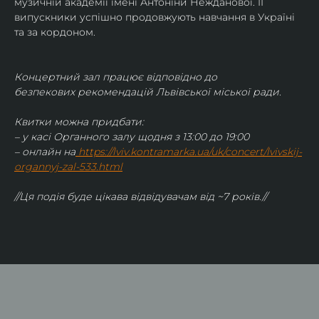
музичній академії імені Антоніни Нежданової. ЇЇ 
випускники успішно продовжують навчання в Україні 
та за кордоном.
Концертний зал працює відповідно до 
безпекових рекомендацій Львівської міської ради.
Квитки можна придбати:
– у касі Органного залу щодня з 13:00 до 19:00
– онлайн на
https://lviv.kontramarka.ua/uk/concert/lvivskij-
organnyj-zal-533.html
//Ця подія буде цікава відвідувачам від ~7 років.//