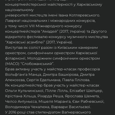
концертмейстерської майстерності у Харківському 
національному
університеті мистецтв імені Івана Котляревського. 
Лавреат національних і міжнародних конкурсів,
у тому числі VIII Міжнародного конкурсу 
концертмейстерів “Амадей” (2017, Україна) та Другого
відкритого фестивалю-конкурсу музичного мистецтва 
“Харківські асамблеї” (2017, Україна).
Виступав як соліст разом із Київським камерним 
оркестром, симфонічним оркестром Харківської
філармонії, Молодіжним симфонічним оркестром 
(МАСО) “Слобожанський”.
Брав активну участь у майстер-класах професорів 
Вольфганга Манца, Дмитра Башкірова, Дмитра
Алексєєва, Сергія Едельмана, Павла Гілілова.
Як концертмейстер брав участь у майстер-класах 
Ольги Кульчинської, Пілле Лілль, Елізабет Шютцер, 
Крістіана Хільца, Ріхарда Реша, Ярослава Шемета, 
Челсо Антуньєса, Мішеля Маранга, Єви Рабчевської, 
Володимира Чекалюка, Варвари Васильєвої.
У 2016 році став стипендіатом Ваґнерівського 