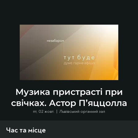
Музика пристрасті при
свічках. Астор П’яццолла
пт, 02 жовт.
  |  
Львівський органний зал
Час та місце