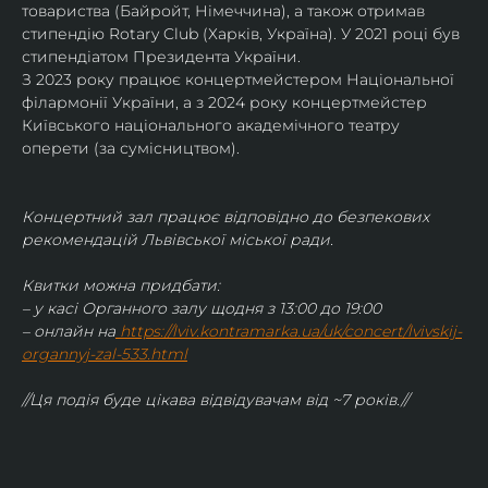
товариства (Байройт, Німеччина), а також отримав
стипендію Rotary Club (Харків, Україна). У 2021 році був 
стипендіатом Президента України. 
З 2023 року працює концертмейстером Національної 
філармонії України, а з 2024 року концертмейстер 
Київського національного академічного театру 
оперети (за сумісництвом).
Концертний зал працює відповідно до безпекових 
рекомендацій Львівської міської ради.
Квитки можна придбати:
– у касі Органного залу щодня з 13:00 до 19:00
– онлайн на
https://lviv.kontramarka.ua/uk/concert/lvivskij-
organnyj-zal-533.html
//Ця подія буде цікава відвідувачам від ~7 років.//