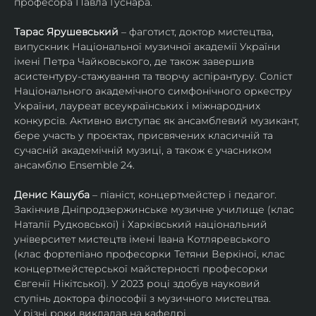
професора Павла Гуснара.
Тарас Ярушевський
 – фаготист, доктор мистецтва, 
випускник Національної музичної академії України 
імені Петра Чайковського, де також завершив 
асистентуру-стажування та творчу аспірантуру. Соліст 
Національного академічного симфонічного оркестру 
України, лауреат всеукраїнських і міжнародних 
конкурсів. Активно виступає як ансамблевий музикант, 
бере участь у проєктах, присвячених класичній та 
сучасній академічній музиці, а також є учасником 
ансамблю Ensemble 24.
Денис Кашуба
 – піаніст, концертмейстер і педагог. 
Закінчив Дніпродзержинське музичне училище (клас 
Наталії Рудковської) і Харківський національний 
університет мистецтв імені Івана Котляревського 
(клас фортепіано професорки Тетяни Веркіної, клас 
концертмейстерської майстерності професорки 
Євгенії Нікітської). У 2023 році здобув науковий 
ступінь доктора філософії з музичного мистецтва.
У різні роки викладав на кафедрі 