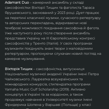
Adamant Duo
 – камерний ансамбль у складі 
саксофоністки Вікторії Тищик та фаготиста Тараса 
Ярушевського, заснований у 2023 році. Дует працює 
на перетині класичної музики, сучасного репертуару 
та авторських перекладень, відкриваючи нові 
темброві можливості поєднання саксофона й фагота. 
Уже наступного року після створення ансамбль 
представив Україну на ІІІ Європейському конгресі 
саксофоністів у Тренто (Італія). У своїх програмах 
музиканти поєднують знані твори з маловідомим 
репертуаром, пропонуючи слухачам новий погляд на 
камерне музикування.
Вікторія Тищик
 – саксофоністка, випускниця 
Національної музичної академії України імені Петра 
Чайковського. Лауреатка всеукраїнських та 
міжнародних конкурсів, стипендіатка програми 
Yamaha Music Gulf Scholarship (2019). Активно 
концертує в Україні та за кордоном, а також 
продовжує навчання в Університеті музики імені 
Фридерика Шопена у Варшаві (Польща) у класі 