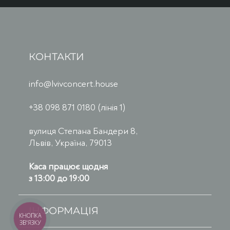
КОНТАКТИ
info@lvivconcert.house
+38 098 871 0180 (лінія 1)
вулиця Степана Бандери 8,
Львів, Україна, 79013
Каса працює щодня
з 13:00 до 19:00
ІНФОРМАЦІЯ
КНОПКА
ЗВ'ЯЗКУ