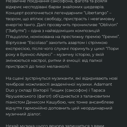
Незвичне поєднання саксофона, фагота та рояля 
відкриє несподівані барви знайомих шедеврів. 
Концерт розпочнеться легендарним “Libertango” – 
твором, що втілює свободу, пристрасть і невгамовну 
енергію танго. Далі прозвучить проникливе “Oblivion” 
(“Забуття”) – одна з найвідоміших композицій 
П'яццолли, номінована на престижну премію “Греммі”. 
Віртуозне “Escolaso” захопить азартом і стрімкою 
експресією, після чого слухачі поринуть у цикл “Пори 
року в Буенос-Айресі” – музичну історію, у якій 
змінюються настрої, ритми й емоції: від палкої 
пристрасті до тихої меланхолії. 
На сцені зустрінуться музиканти, які відкривають нові 
темброві можливості академічної музики. Adamant 
Duo у складі Вікторії Тищик (саксофон) і Тараса 
Ярушевського (фагот) об’єднається з талановитим 
піаністом Денисом Кашубою, чиє тонке ансамблеве 
відчуття гармонійно доповнить цей неординарний 
музичний діалог.
Нехай музика цього вечора залишиться з вами 