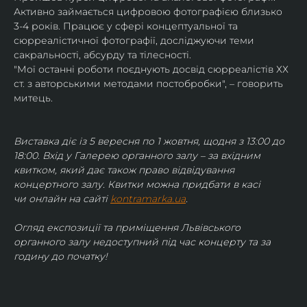
Активно займається цифровою фотографією близько 
3-4 років. Працює у сфері концептуальної та 
сюрреалістичної фотографії, досліджуючи теми 
сакральності, абсурду та тілесності.
"Мої останні роботи поєднують досвід сюрреалістів ХХ 
ст. з авторськими методами постобробки", – говорить 
митець.
Виставка діє із 5 вересня по 1 жовтня, щодня з 13:00 до 
18:00. Вхід у Галерею органного залу – за вхідним 
квитком, який дає також право відвідування 
концертного залу. Квитки можна придбати в касі 
чи онлайн на сайті 
kontramarka.ua
.
Огляд експозиції та приміщення Львівського 
органного залу недоступний під час концерту та за 
годину до початку!