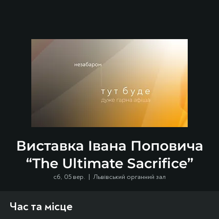
Виставка Івана Поповича
“The Ultimate Sacrifice”
сб, 05 вер.
  |  
Львівський органний зал
Час та місце