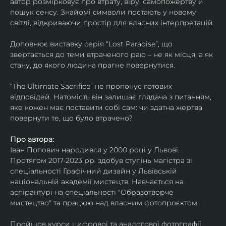
автор розмірковує про втрату, віру, самопожертву й 
пошук сенсу. Знайомі символи постають у новому 
світлі, відкриваючи простір для власних інтерпретацій.
Доповнює виставку серія “Lost Paradise”, що 
звертається до теми втраченого раю – не як місця, а як 
стану, до якого людина прагне повернутися.
“The Ultimate Sacrifice” не пропонує готових 
відповідей. Натомість він залишає глядача з питанням, 
яке кожен має поставити собі сам: чи здатна жертва 
повернути те, що було втрачено?
Про автора:
Іван Попович народився у 2000 році у Львові. 
Протягом 2017-2023 рр. здобув ступінь магістра зі 
спеціальності Графічний дизайн у Львівській 
національній академії мистецтв. Навчається на 
аспірантурі на спеціальності "Образотворче 
мистецтво" та працюю над власним фотопроєктом.
Пройшов курси цифрової та аналогової фотографії. 