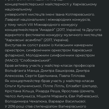
концертмейстерської майстерності у Харківському 
національному
університеті мистецтв імені Івана Котляревського. 
Лавреат національних і міжнародних конкурсів,
у тому числі VIII Міжнародного конкурсу 
концертмейстерів “Амадей” (2017, Україна) та Другого
відкритого фестивалю-конкурсу музичного мистецтва 
“Харківські асамблеї” (2017, Україна).
Виступав як соліст разом із Київським камерним 
оркестром, симфонічним оркестром Харківської
філармонії, Молодіжним симфонічним оркестром 
(МАСО) “Слобожанський”.
Брав активну участь у майстер-класах професорів 
Вольфганга Манца, Дмитра Башкірова, Дмитра
Алексєєва, Сергія Едельмана, Павла Гілілова.
Як концертмейстер брав участь у майстер-класах 
Ольги Кульчинської, Пілле Лілль, Елізабет Шютцер, 
Крістіана Хільца, Ріхарда Реша, Ярослава Шемета, 
Челсо Антуньєса, Мішеля Маранга, Єви Рабчевської, 
Володимира Чекалюка, Варвари Васильєвої.
У 2016 році став стипендіатом Ваґнерівського 