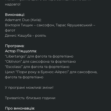
надовго!
Виконавці: 
Adamant Duo (Київ): 
Вікторія Тищик – саксофон, Тарас Ярушевський – 
фагот
Денис Кашуба – рояль
Програма:
Астор П'яццолла:
“Libertango” для фагота та фортепіано
“Oblivion” для саксофона та фортепіано
“Escolaso” для фагота та фортепіано
Цикл “Пори року в Буенос-Айресі” для саксофона, 
фагота та фортепіано
У програмі можливі зміни!
Тривалість: близько години
Про виконавців: