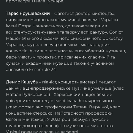
професора Павла Гуснара.
Тарас Ярушевський
 – фаготист, доктор мистецтва, 
випускник Національної музичної академії України 
імені Петра Чайковського, де також завершив 
асистентуру-стажування та творчу аспірантуру. Соліст 
Національного академічного симфонічного оркестру 
України, лауреат всеукраїнських і міжнародних 
конкурсів. Активно виступає як ансамблевий музикант, 
бере участь у проєктах, присвячених класичній та 
сучасній академічній музиці, а також є учасником 
ансамблю Ensemble 24.
Денис Кашуба
 – піаніст, концертмейстер і педагог. 
Закінчив Дніпродзержинське музичне училище (клас 
Наталії Рудковської) і Харківський національний 
університет мистецтв імені Івана Котляревського 
(клас фортепіано професорки Тетяни Веркіної, клас 
концертмейстерської майстерності професорки 
Євгенії Нікітської). У 2023 році здобув науковий 
ступінь доктора філософії з музичного мистецтва.
У різні роки викладав на кафедрі 