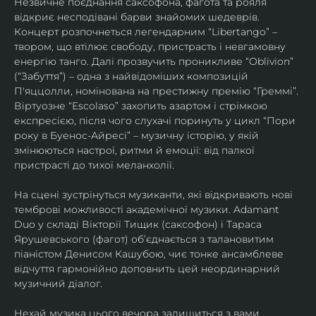
Незвичне поєднання саксофона, фагота та рояля 
відкриє несподівані барви знайомих шедеврів. 
Концерт розпочнеться легендарним “Libertango” – 
твором, що втілює свободу, пристрасть і невгамовну 
енергію танго. Далі прозвучить проникливе “Oblivion” 
(“Забуття”) – одна з найвідоміших композицій 
П'яццолли, номінована на престижну премію “Греммі”. 
Віртуозне “Escolaso” захопить азартом і стрімкою 
експресією, після чого слухачі поринуть у цикл “Пори 
року в Буенос-Айресі” – музичну історію, у якій 
змінюються настрої, ритми й емоції: від палкої 
пристрасті до тихої меланхолії. 
На сцені зустрінуться музиканти, які відкривають нові 
темброві можливості академічної музики. Adamant 
Duo у складі Вікторії Тищик (саксофон) і Тараса 
Ярушевського (фагот) об’єднається з талановитим 
піаністом Денисом Кашубою, чиє тонке ансамблеве 
відчуття гармонійно доповнить цей неординарний 
музичний діалог.
Нехай музика цього вечора залишиться з вами 