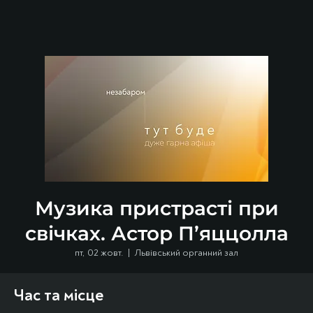
Музика пристрасті при
свічках. Астор П’яццолла
пт, 02 жовт.
  |  
Львівський органний зал
Час та місце