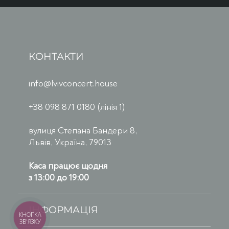
КОНТАКТИ
info@lvivconcert.house
+38 098 871 0180 (лінія 1)
вулиця Степана Бандери 8,
Львів, Україна, 79013
Каса працює щодня
з 13:00 до 19:00
ІНФОРМАЦІЯ
КНОПКА
ЗВ'ЯЗКУ