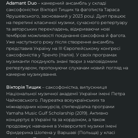
Adamant Duo
 – камерний ансамбль у складі 
саксофоністки Вікторії Тищик та фаготиста Тараса 
Ярушевського, заснований у 2023 році. Дует працює 
на перетині класичної музики, сучасного репертуару 
та авторських перекладень, відкриваючи нові 
темброві можливості поєднання саксофона й фагота. 
Уже наступного року після створення ансамбль 
представив Україну на ІІІ Європейському конгресі 
саксофоністів у Тренто (Італія). У своїх програмах 
музиканти поєднують знані твори з маловідомим 
репертуаром, пропонуючи слухачам новий погляд на 
камерне музикування.
Вікторія Тищик
 – саксофоністка, випускниця 
Національної музичної академії України імені Петра 
Чайковського. Лауреатка всеукраїнських та 
міжнародних конкурсів, стипендіатка програми 
Yamaha Music Gulf Scholarship (2019). Активно 
концертує в Україні та за кордоном, а також 
продовжує навчання в Університеті музики імені 
Фридерика Шопена у Варшаві (Польща) у класі 