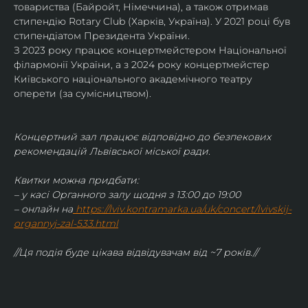
товариства (Байройт, Німеччина), а також отримав
стипендію Rotary Club (Харків, Україна). У 2021 році був 
стипендіатом Президента України. 
З 2023 року працює концертмейстером Національної 
філармонії України, а з 2024 року концертмейстер 
Київського національного академічного театру 
оперети (за сумісництвом).
Концертний зал працює відповідно до безпекових 
рекомендацій Львівської міської ради.
Квитки можна придбати:
– у касі Органного залу щодня з 13:00 до 19:00
– онлайн на
https://lviv.kontramarka.ua/uk/concert/lvivskij-
organnyj-zal-533.html
//Ця подія буде цікава відвідувачам від ~7 років.//