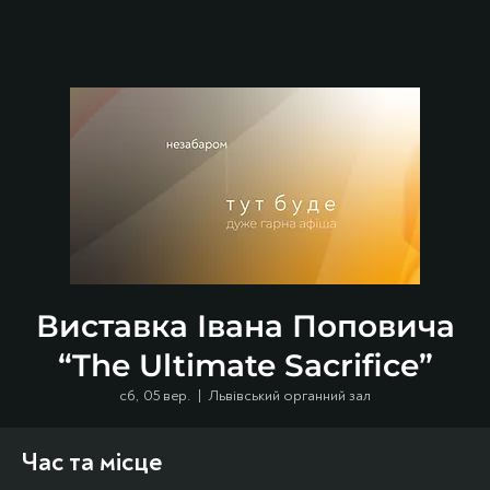
Виставка Івана Поповича
“The Ultimate Sacrifice”
сб, 05 вер.
  |  
Львівський органний зал
Час та місце