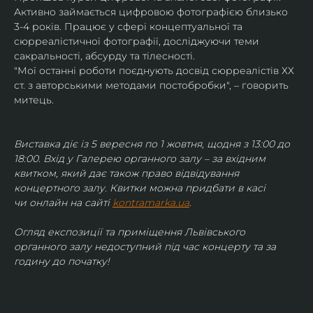
Активно займається цифровою фотографією близько 
3-4 років. Працює у сфері концептуальної та 
сюрреалістичної фотографії, досліджуючи теми 
сакральності, абсурду та тілесності.
"Мої останні роботи поєднують досвід сюрреалістів ХХ 
ст. з авторськими методами постобробки", – говорить 
митець.
Виставка діє із 5 вересня по 1 жовтня, щодня з 13:00 до 
18:00. Вхід у Галерею органного залу – за вхідним 
квитком, який дає також право відвідування 
концертного залу. Квитки можна придбати в касі 
чи онлайн на сайті 
kontramarka.ua
.
Огляд експозиції та приміщення Львівського 
органного залу недоступний під час концерту та за 
годину до початку!