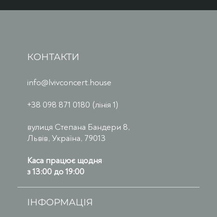
КОНТАКТИ
info@lvivconcert.house
+38 098 871 0180 (лінія 1)
вулиця Степана Бандери 8,
Львів, Україна, 79013
Каса працює щодня
з 13:00 до 19:00
ІНФОРМАЦІЯ