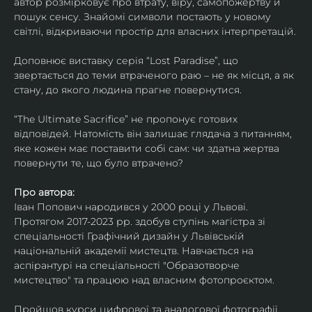
автор розмірковує про втрату, віру, самопожертву й 
пошук сенсу. Знайомі символи постають у новому 
світлі, відкриваючи простір для власних інтерпретацій.
Доповнює виставку серія “Lost Paradise”, що 
звертається до теми втраченого раю – не як місця, а як 
стану, до якого людина прагне повернутися.
“The Ultimate Sacrifice” не пропонує готових 
відповідей. Натомість він залишає глядача з питанням, 
яке кожен має поставити собі сам: чи здатна жертва 
повернути те, що було втрачено?
Про автора:
Іван Попович народився у 2000 році у Львові. 
Протягом 2017-2023 рр. здобув ступінь магістра зі 
спеціальності Графічний дизайн у Львівській 
національній академії мистецтв. Навчається на 
аспірантурі на спеціальності "Образотворче 
мистецтво" та працюю над власним фотопроєктом.
Пройшов курси цифрової та аналогової фотографії. 