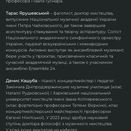
професора Павла Гуснара.
Тарас Ярушевський
 – фаготист, доктор мистецтва, 
випускник Національної музичної академії України 
імені Петра Чайковського, де також завершив 
асистентуру-стажування та творчу аспірантуру. Соліст 
Національного академічного симфонічного оркестру 
України, лауреат всеукраїнських і міжнародних 
конкурсів. Активно виступає як ансамблевий музикант, 
бере участь у проєктах, присвячених класичній та 
сучасній академічній музиці, а також є учасником 
ансамблю Ensemble 24.
Денис Кашуба
 – піаніст, концертмейстер і педагог. 
Закінчив Дніпродзержинське музичне училище (клас 
Наталії Рудковської) і Харківський національний 
університет мистецтв імені Івана Котляревського 
(клас фортепіано професорки Тетяни Веркіної, клас 
концертмейстерської майстерності професорки 
Євгенії Нікітської). У 2023 році здобув науковий 
ступінь доктора філософії з музичного мистецтва.
У різні роки викладав на кафедрі 