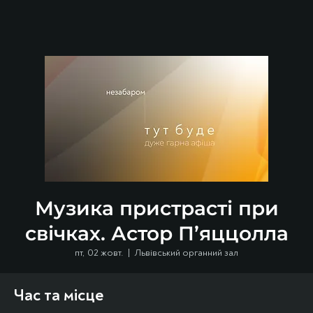
Музика пристрасті при
свічках. Астор П’яццолла
пт, 02 жовт.
  |  
Львівський органний зал
Час та місце