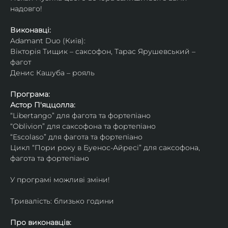
надовго!
Виконавці: 
Adamant Duo (Київ): 
Вікторія Тищик – саксофон, Тарас Ярушевський – 
фагот
Денис Кашуба – рояль
Програма:
Астор П'яццолла:
“Libertango” для фагота та фортепіано
“Oblivion” для саксофона та фортепіано
“Escolaso” для фагота та фортепіано
Цикл “Пори року в Буенос-Айресі” для саксофона, 
фагота та фортепіано
У програмі можливі зміни!
Тривалість: близько години
Про виконавців: