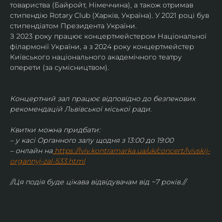
товариства (Байройт, Німеччина), а також отримав
стипендію Rotary Club (Харків, Україна). У 2021 році був 
стипендіатом Президента України. 
З 2023 року працює концертмейстером Національної 
філармонії України, а з 2024 року концертмейстер 
Київського національного академічного театру 
оперети (за сумісництвом).
Концертний зал працює відповідно до безпекових 
рекомендацій Львівської міської ради.
Квитки можна придбати:
– у касі Органного залу щодня з 13:00 до 19:00
– онлайн на
https://lviv.kontramarka.ua/uk/concert/lvivskij-
organnyj-zal-533.html
//Ця подія буде цікава відвідувачам від ~7 років.//