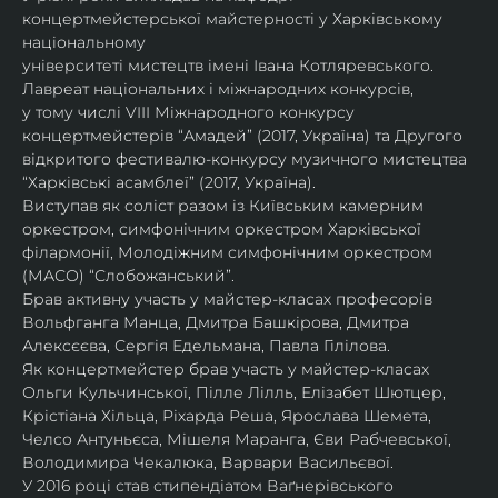
концертмейстерської майстерності у Харківському 
національному
університеті мистецтв імені Івана Котляревського. 
Лавреат національних і міжнародних конкурсів,
у тому числі VIII Міжнародного конкурсу 
концертмейстерів “Амадей” (2017, Україна) та Другого
відкритого фестивалю-конкурсу музичного мистецтва 
“Харківські асамблеї” (2017, Україна).
Виступав як соліст разом із Київським камерним 
оркестром, симфонічним оркестром Харківської
філармонії, Молодіжним симфонічним оркестром 
(МАСО) “Слобожанський”.
Брав активну участь у майстер-класах професорів 
Вольфганга Манца, Дмитра Башкірова, Дмитра
Алексєєва, Сергія Едельмана, Павла Гілілова.
Як концертмейстер брав участь у майстер-класах 
Ольги Кульчинської, Пілле Лілль, Елізабет Шютцер, 
Крістіана Хільца, Ріхарда Реша, Ярослава Шемета, 
Челсо Антуньєса, Мішеля Маранга, Єви Рабчевської, 
Володимира Чекалюка, Варвари Васильєвої.
У 2016 році став стипендіатом Ваґнерівського 