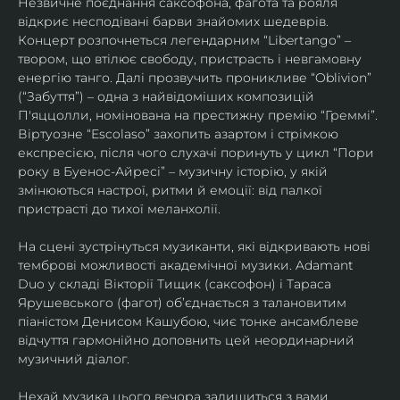
Незвичне поєднання саксофона, фагота та рояля 
відкриє несподівані барви знайомих шедеврів. 
Концерт розпочнеться легендарним “Libertango” – 
твором, що втілює свободу, пристрасть і невгамовну 
енергію танго. Далі прозвучить проникливе “Oblivion” 
(“Забуття”) – одна з найвідоміших композицій 
П'яццолли, номінована на престижну премію “Греммі”. 
Віртуозне “Escolaso” захопить азартом і стрімкою 
експресією, після чого слухачі поринуть у цикл “Пори 
року в Буенос-Айресі” – музичну історію, у якій 
змінюються настрої, ритми й емоції: від палкої 
пристрасті до тихої меланхолії. 
На сцені зустрінуться музиканти, які відкривають нові 
темброві можливості академічної музики. Adamant 
Duo у складі Вікторії Тищик (саксофон) і Тараса 
Ярушевського (фагот) об’єднається з талановитим 
піаністом Денисом Кашубою, чиє тонке ансамблеве 
відчуття гармонійно доповнить цей неординарний 
музичний діалог.
Нехай музика цього вечора залишиться з вами 