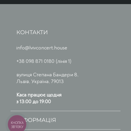
КОНТАКТИ
info@lvivconcert.house
+38 098 871 0180 (лінія 1)
вулиця Степана Бандери 8,
Львів, Україна, 79013
Каса працює щодня
з 13:00 до 19:00
ІНФОРМАЦІЯ
КНОПКА
ЗВ'ЯЗКУ