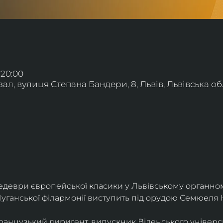
 20:00
л, вулиця Степана Бандери, 8, Львів, Львівська обл
деври європейської класики у Львівському органному
уганської філармонії виступить під орудою Семюеля 
анцузький дириґент, випускник Віденського універси