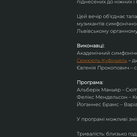
піднесених до ніжних і 
Цей вечір об'єднає тал
музикантів симфонічног
Львівському органному 
Виконавці:
Академічний симфонічн
Семюель Куфіньяль
 – 
Євгенія Прокопович – 
Програма:
Альберік Маньяр – Сюїта
Фелікс Мендельсон – Ко
Йоганнес Брамс – Варіац
У програмі можливі змі
Тривалість: близько го