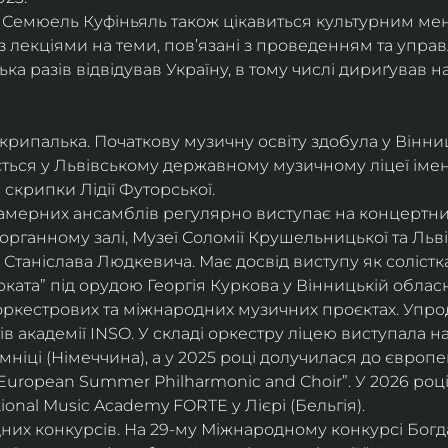
і, Семюель Куфіньяль також цікавиться культурним м
 лекціями на теми, пов’язані з проведенням та упра
ька разів відвідував Україну, в тому числі дириґував н
скрипалька. Початкову музичну освіту здобула у Вінни
ється у Львівському державному музичному ліцеї імені
скрипки Лідії Футорської.
і камерних ансамблів регулярно виступає на концертни
органному залі, Музеї Соломії Крушельницької та Ль
Станіслава Людкевича. Має досвід виступу як солістка
ката” під орудою Георгія Куркова у Вінницькій обласн
оркестрових та міжнародних музичних проєктах. Упро
в академії INSO. У складі оркестру ліцею виступала н
мніці (Німеччина), а у 2025 році долучилася до європ
uropean Summer Philharmonic and Choir”. У 2026 році 
ional Music Academy FORTE у Лієрі (Бельгія).
их конкурсів. На 29-му Міжнародному конкурсі Богдан