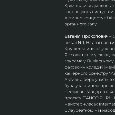
Крім творчої діяльност
запрошують виступати з
Активно концертує і кіл
органного залу. 
Євгенія Прокопович
 – 
школі №1. Наразі навча
Крушельницької у класі 
Як солістка та у склад
зокрема у Львівському 
фаховому коледжі імені 
камерного оркестру “Ар
Активно бере участь в 
була учасницею проєкті
фестивалі Моцарта в Хе
проєкту “TANGO PUR! – E
майстер-класах Internat
Є лауреаткою міжнародн