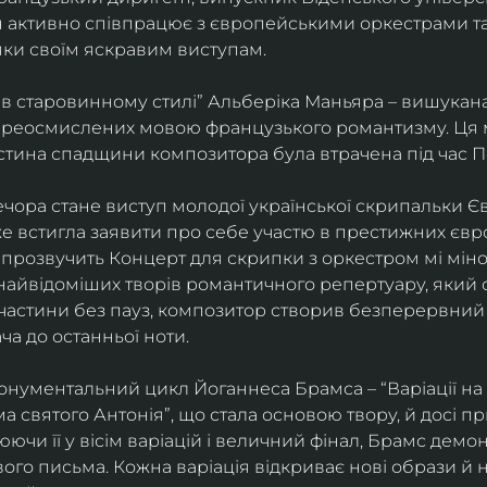
ін активно співпрацює з європейськими оркестрами т
яки своїм яскравим виступам. 
 в старовинному стилі” Альберіка Маньяра – вишукана
реосмислених мовою французького романтизму. Ця м
стина спадщини композитора була втрачена під час Пе
ора стане виступ молодої української скрипальки Єв
 вже встигла заявити про себе участю в престижних єв
ні прозвучить Концерт для скрипки з оркестром мі міно
найвідоміших творів романтичного репертуару, який 
 частини без пауз, композитор створив безперервний
ча до останньої ноти. 
нументальний цикл Йоганнеса Брамса – “Варіації на 
 святого Антонія”, що стала основою твору, й досі пр
чи її у вісім варіацій і величний фінал, Брамс демо
го письма. Кожна варіація відкриває нові образи й нас