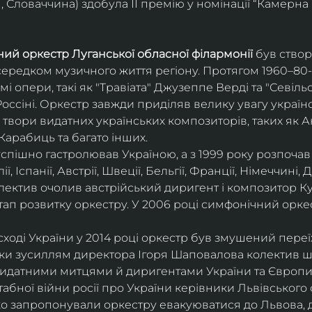
 Словаччина) здобула ІІ премію у номінації “Камерна 
ий оркестр Луганської обласної філармонії
 був ство
середком музичного життя регіону. Протягом 1960–80-х
мі опери, такі як "Травіата" Джузеппе Верді та "Севіль
ссіні. Оркестр завжди приділяв велику увагу українс
твори видатних українських композиторів, таких як А
Карабиць та багато інших.
успішно гастролював Україною, а з 1999 року розпочав
, Іспанії, Австрії, Швеції, Бельгії, Франції, Німеччині, Да
колектив очолив австрійський диригент і композитор Ку
ап розвитку оркестру. У 2006 році симфонічний орке
сході України у 2014 році оркестр був змушений переї
ки зусиллям директора Ігоря Шаповалова колектив ш
видатними митцями й диригентами України та Європи
бної війни росії про України керівники Львівського о
о запропонували оркестру евакуюватися до Львова, де