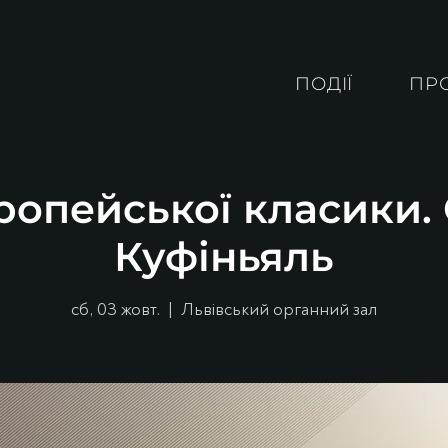
ПОДІЇ
ПР
ропейської класики
Куфіньяль
сб, 03 жовт.
  |  
Львівський органний зал