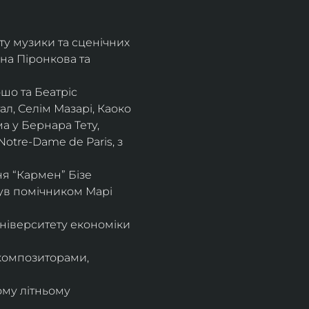
ту музики та сценічних 
на Піронкова та 
шо та Беатріс 
л, Селім Мазарі, Каоко 
а у Бернара Тету, 
otre-Dame de Paris, з 
 “Кармен” Бізе 
був помічником Марі 
ніверситету економіки 
композиторами, 
ому літньому 