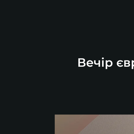
Вечір єв