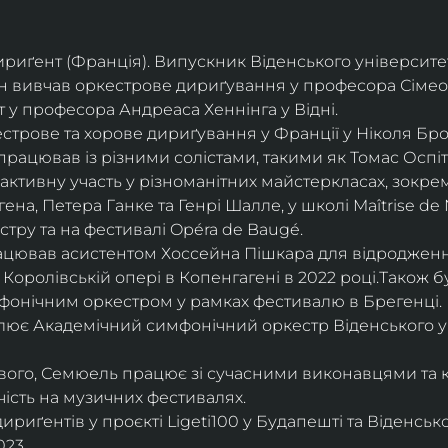
дириґент (Франція). Випускник Віденського університе
він вивчав оркестрове дириґування у професора Сімео
у професора Андреаса Хеннінга у Відні.
трове та хорове дириґування у Франції у Ніколя Бро
рацював із різними солістами, такими як Томас Оспіта
активну участь у різноманітних майстеркласах, зокрем
ена, Петера Ганке та Генрі Шалле, у школі Maîtrise de N
тру та на фестивалі Opéra de Baugé.
цював асистентом Хоссейна Пішкара для відродження
 Королівській опері в Копенгагені в 2022 році.Також 
фонічним оркестром у рамках фестивалю в Брегенці. 
олює Академічний симфонічний оркестр Віденського у
ового, Семюель працює зі сучасними виконавцями та 
ість на музичних фестивалях. 
риґентів у проєкті Ligeti100 у Будапешті та Віденськ
23.