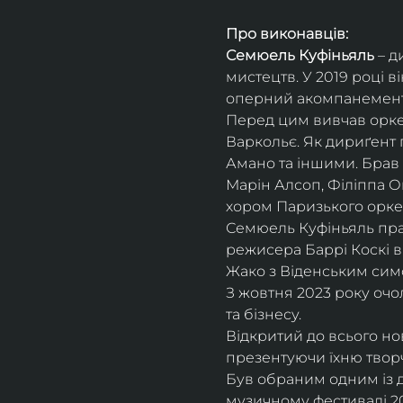
Про виконавців:
Семюель Куфіньяль
 – 
мистецтв. У 2019 році 
оперний акомпанемент 
Перед цим вивчав оркес
Варкольє. Як дириґент п
Амано та іншими. Брав 
Марін Алсоп, Філіппа Ог
хором Паризького оркес
Семюель Куфіньяль пра
режисера Баррі Коскі в
Жако з Віденським сим
З жовтня 2023 року оч
та бізнесу.
Відкритий до всього н
презентуючи їхню творч
Був обраним одним із ди
музичному фестивалі 20