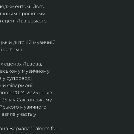
енеджментом. Його 
влінням проєктами.
а сцені Львівського 
цькій дитячій музичній 
 Соломії 
х сценах Львова, 
вівському музичному 
 у супроводі 
ій філармонії.
довж 2024-2025 років 
а 35-му Саксонському 
ейського музичного 
взяла участь у 
а Вархала “Talents for 