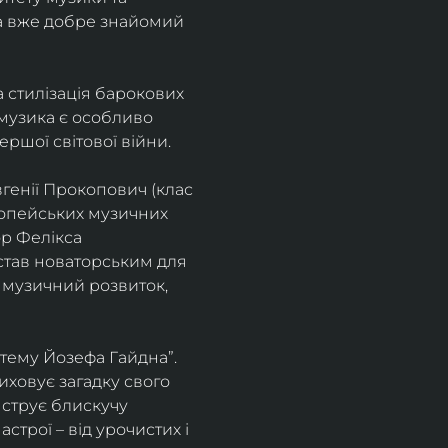
а вже добре знайомий 
 стилізація барокових 
узика є особливо 
ршої світової війни. 
генії Прокопович (клас 
ропейських музичних 
р Фелікса 
став новаторським для 
 музичний розвиток, 
тему Йозефа Гайдна”. 
иховує загадку свого 
нструє блискучу 
трої – від урочистих і 