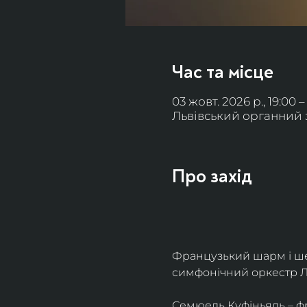
Час та місце
03 жовт. 2026 р., 19:00 –
Львівський органний за
Про захід
Французький шарм і ше
симфонічний оркестр Л
Семюель Куфіньяль – фр