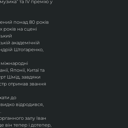
музика” та IV премію у 
рений понад 80 років 
 років на сцені 
ський 
ькій академічній 
ндрій Штогаренко, 
 міжнародні 
нії, Японії, Китаї та 
рт Шмід, завдяки 
стр отримав звання 
хати до 
видко відродився, 
.
рганного залу Іван 
 він тепер і дотепер, 