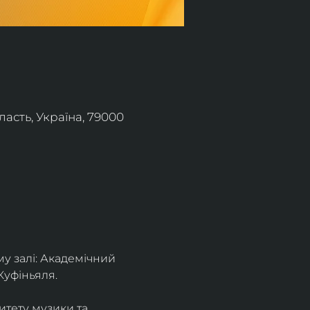
асть, Україна, 79000
 залі: Академічний 
Куфіньяля.
тету музики та 