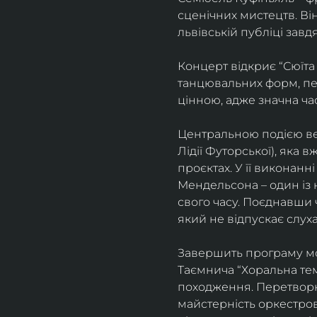
сценічних мистецтв. В
львівській публіці завд
Концерт відкриє “Сюїта
танцювальних форм, пе
цінною, адже значна ча
Центральною подією веч
Лідії Футорської), яка
проєктах. У її виконан
Мендельсона – один із 
свого часу. Поєднавши
який не відпускає слуха
Завершить програму мо
Таємнича “Хоральна тема
походження. Перетворюю
майстерність оркестрово