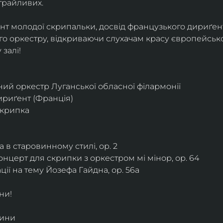
грайливих. 
ант молодої скрипальки, досвід французького дириґент
о оркестру, відкриваючи слухачам красу європейської
залі!
ий оркестр Луганської обласної філармонії
дириґент (Франція)
скрипка
 в старовинному стилі, ор. 2
нцерт для скрипки з оркестром мі мінор, ор. 64
ії на тему Йозефа Гайдна, ор. 56a
ни!
дини