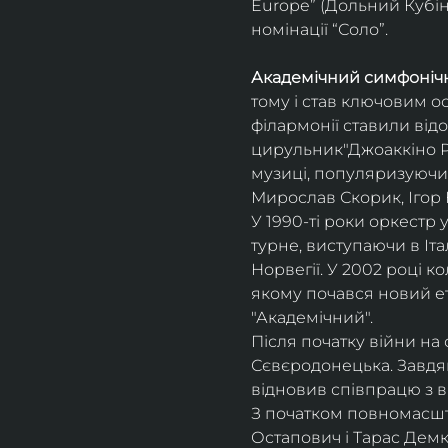
Europe” (Дольний Кубін,
номінації “Соло”.
Академічний симфонічн
тому і став ключовим о
філармонії ставили відо
цирульник"Джоаккіно Ро
музиці, популяризуючи 
Мирослав Скорик, Ігор 
У 1990-ті роки оркестр 
турне, виступаючи в Італії
Норвегії. У 2002 році 
якому почався новий ет
"Академічний".
Після початку війни на 
Сєвєродонецька. Завдя
відновив співпрацю з 
З початком повномасшта
Остапович і Тарас Демк