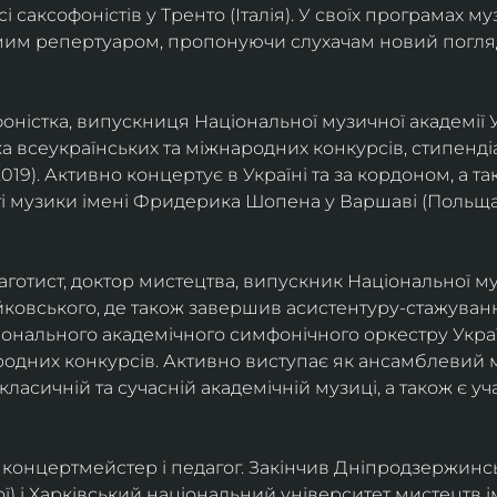
саксофоністів у Тренто (Італія). У своїх програмах м
омим репертуаром, пропонуючи слухачам новий погля
фоністка, випускниця Національної музичної академії У
а всеукраїнських та міжнародних конкурсів, стипенд
(2019). Активно концертує в Україні та за кордоном, а 
і музики імені Фридерика Шопена у Варшаві (Польща)
фаготист, доктор мистецтва, випускник Національної му
йковського, де також завершив асистентуру-стажуванн
ціонального академічного симфонічного оркестру Украї
родних конкурсів. Активно виступає як ансамблевий му
класичній та сучасній академічній музиці, а також є 
ст, концертмейстер і педагог. Закінчив Дніпродзержин
ої) і Харківський національний університет мистецтв ім