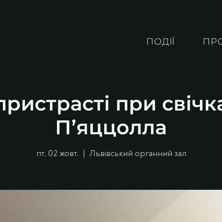
ПОДІЇ
ПР
ристрасті при свічк
П’яццолла
пт, 02 жовт.
  |  
Львівський органний зал