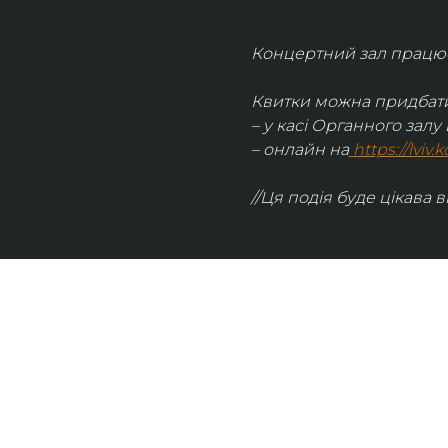
Концертний зал працює 
Квитки можна придбати
– у касі Органного залу 
– онлайн на
https://lviv
//Ця подія буде цікава в
UKRAINIAN LIVE
Наша команда з 2019 року реалізує загальнонаці
стратегію промоції української музики Ukrainian L
це: