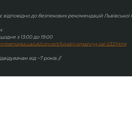
відповідно до безпекових рекомендацій Львівської м
:
щодня з 13:00 до 19:00
.kontramarka.ua/uk/concert/lvivskij-organnyj-zal-533.html
ідвідувачам від ~7 років.//
ІНФОРМАЦІЯ
ональну
команда
ive. Сьогодні
правила відвідування
як влаштовано орган