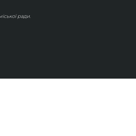
іської ради.
КОНТАКТИ
info@lvivconcert.house
+38 098 871 0180 (лінія 1)