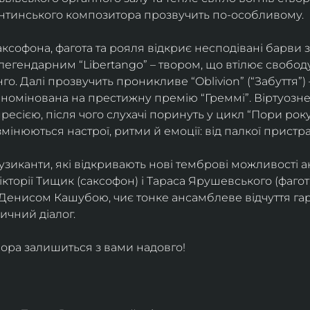
ентинського композитора прозвучить по-особливому. 
софона, фагота та рояля відкриє несподівані барви 
егендарним “Libertango” – твором, що втілює свободу,
о. Далі прозвучить проникливе “Oblivion” (“Забуття”) 
номінована на престижну премію “Греммі”. Віртуозне 
ресією, після чого слухачі поринуть у цикл “Пори року
змінюються настрої, ритми й емоції: від палкої пристрас
узиканти, які відкривають нові темброві можливості а
кторії Тищик (саксофон) і Тараса Ярушевського (фагот)
 Денисом Кашубою, чиє тонке ансамблеве відчуття га
чний діалог.
ора залишиться з вами надовго!