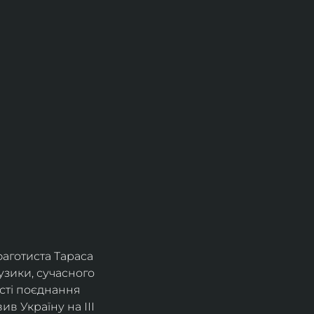
фаготиста Тараса 
зики, сучасного 
сті поєднання 
в Україну на ІІІ 