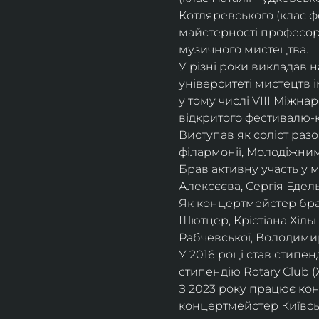
Котляревського (клас ф
майстерності професорки
музичного мистецтва.
У різні роки викладав 
університеті мистецтв 
у тому числі VIII Міжна
відкритого фестивалю-ко
Виступав як соліст раз
філармонії, Молодіжни
Брав активну участь у
Алексєєва, Сергія Едель
Як концертмейстер брав
Шютцер, Крістіана Хіль
Рабчевської, Володими
У 2016 році став стипен
стипендію Rotary Club (
З 2023 року працює кон
концертмейстер Київськ