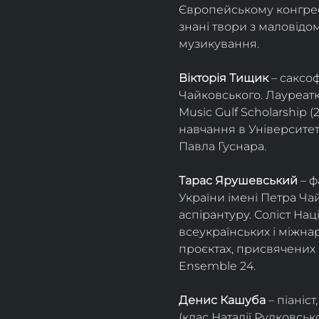
Європейському конгресі 
знані твори з маловід
музикування.
Вікторія Тищик
 – саксо
Чайковського. Лауреатк
Music Gulf Scholarship 
навчання в Університет
Павла Гуснара.
Тарас Ярушевський
 – 
України імені Петра Ча
аспірантуру. Соліст На
всеукраїнських і міжна
проєктах, присвячених 
Ensemble 24.
Денис Кашуба
 – піані
(клас Наталії Рудковськ