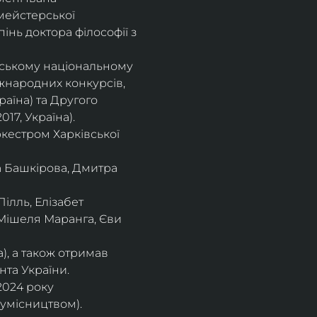
мейстерської 
інь доктора філософії з 
івському національному
іжнародних конкурсів,
раїна) та Другого
17, Україна).
кестром Харківської
а Башкірова, Дмитра
ілль, Елізабет 
 Мішеля Маранга, Єви 
), а також отримав
нта України. 
2024 року 
сумісництвом).