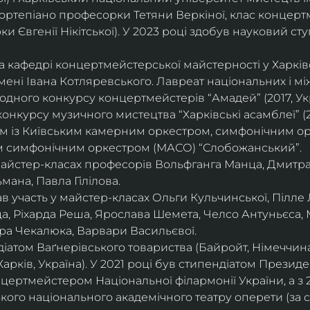
ортепіано професорки Тетяни Веркіної, клас концерт
 Євгенії Нікітської). У 2023 році здобув науковий ступ
на кафедрі концертмейстерської майстерності у Харк
імені Івана Котляревського. Лавреат національних і м
родного конкурсу концертмейстерів “Амадей” (2017, Ук
нкурсу музичного мистецтва “Харківські асамблеї” (20
ом із Київським камерним оркестром, симфонічним ор
м симфонічним оркестром (МАСО) “Слобожанський”.
 майстер-класах професорів Вольфганга Манца, Дмитр
мана, Павла Гілілова.
 участь у майстер-класах Ольги Кульчинської, Пілле Л
ца, Ріхарда Реша, Ярослава Шемета, Челсо Антуньєса,
ра Чекалюка, Варвари Васильєвої.
діатом Ваґнерівського товариства (Байройт, Німеччина
Харків, Україна). У 2021 році був стипендіатом Президе
цертмейстером Національної філармонії України, а з 
ого національного академічного театру оперети (за 