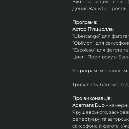
Вікторія Тищик – саксо
Денис Кашуба – рояль
Програма:
Астор П'яццолла:
“Libertango” для фагота
“Oblivion” для саксофон
“Escolaso” для фагота т
Цикл “Пори року в Буен
У програмі можливі змі
Тривалість: близько го
Про виконавців:
Adamant Duo
 – камерни
Ярушевського, заснован
репертуару та авторсь
саксофона й фагота. Уж