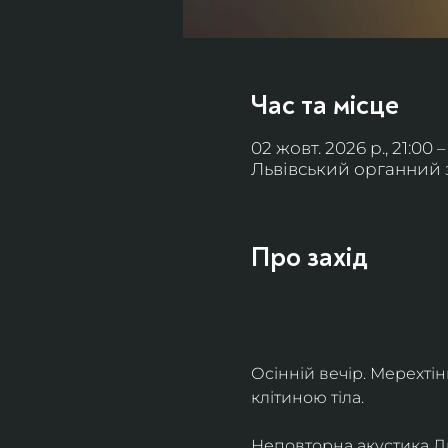
Час та місце
02 жовт. 2026 р., 21:00 –
Львівський органний за
Про захід
Осінній вечір. Мерехті
клітиною тіла. 
Неповторна акустика Льв