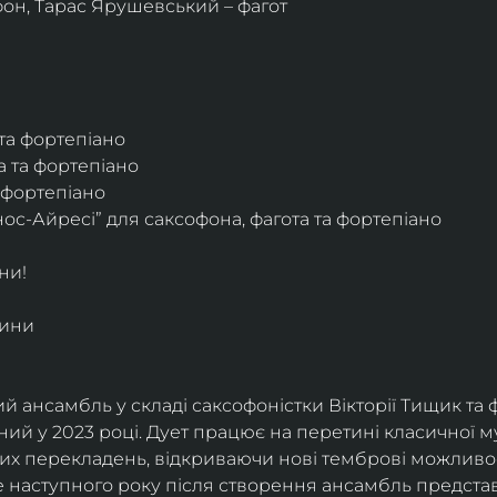
фон, Тарас Ярушевський – фагот
 та фортепіано
а та фортепіано
а фортепіано
ос-Айресі” для саксофона, фагота та фортепіано
ни!
дини
й ансамбль у складі саксофоністки Вікторії Тищик та 
ий у 2023 році. Дует працює на перетині класичної му
ких перекладень, відкриваючи нові темброві можливо
е наступного року після створення ансамбль представи