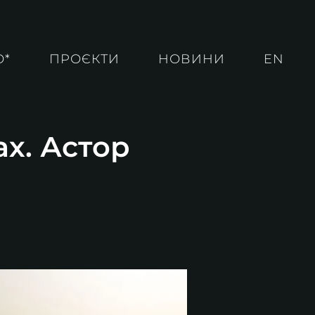
О*
ПРОЄКТИ
НОВИНИ
EN
ах. Астор