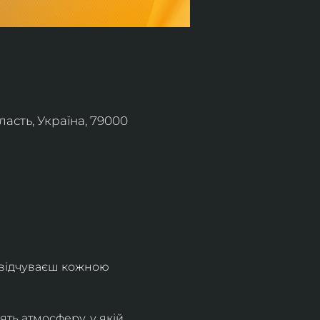
асть, Україна, 79000
 відчуваєш кожною 
ть атмосферу, у якій 