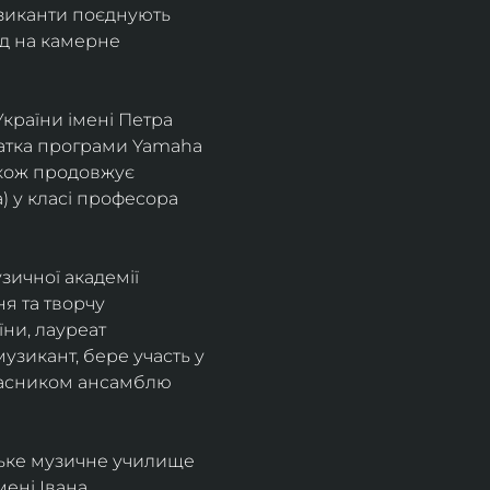
узиканти поєднують 
д на камерне 
країни імені Петра 
іатка програми Yamaha 
також продовжує 
 у класі професора 
зичної академії 
я та творчу 
ни, лауреат 
зикант, бере участь у 
учасником ансамблю 
ське музичне училище 
ені Івана 