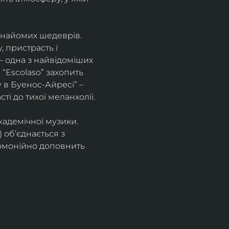
знайомих шедеврів. 
 пристрасть і 
– одна з найвідоміших 
“Escolaso” захопить 
 в Буенос-Айресі” – 
ті до тихої меланхолії. 
кадемічної музики. 
 об’єднається з 
рмонійно доповнить 