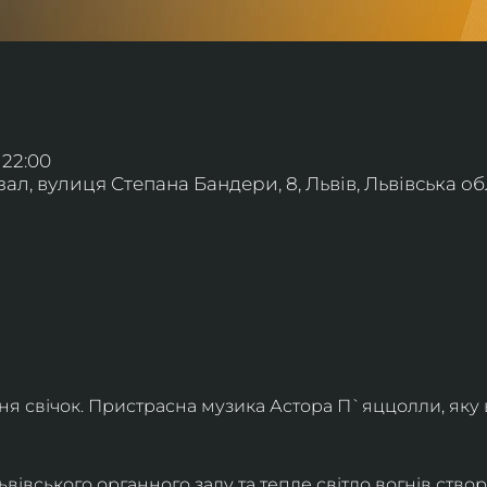
 22:00
л, вулиця Степана Бандери, 8, Львів, Львівська обл
ння свічок. Пристрасна музика Астора П`яццолли, яку
івського органного залу та тепле світло вогнів створя