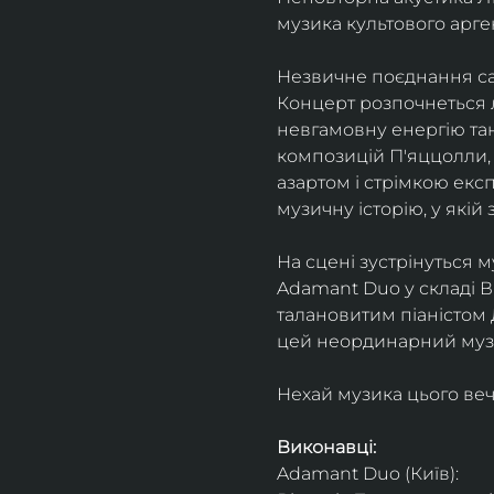
музика культового арг
Незвичне поєднання сак
Концерт розпочнеться л
невгамовну енергію танг
композицій П'яццолли, 
азартом і стрімкою експ
музичну історію, у якій 
На сцені зустрінуться м
Adamant Duo у складі Ві
талановитим піаністом
цей неординарний музи
Нехай музика цього веч
Виконавці: 
Adamant Duo (Київ): 