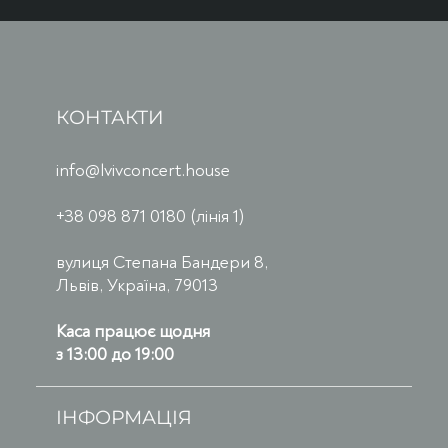
КОНТАКТИ
info@lvivconcert.house
+38 098 871 0180 (лінія 1)
вулиця Степана Бандери 8,
Львів, Україна, 79013
Каса працює щодня
з 13:00 до 19:00
ІНФОРМАЦІЯ