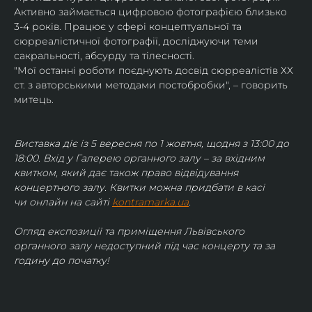
Активно займається цифровою фотографією близько 
3-4 років. Працює у сфері концептуальної та 
сюрреалістичної фотографії, досліджуючи теми 
сакральності, абсурду та тілесності.
"Мої останні роботи поєднують досвід сюрреалістів ХХ 
ст. з авторськими методами постобробки", – говорить 
митець.
Виставка діє із 5 вересня по 1 жовтня, щодня з 13:00 до 
18:00. Вхід у Галерею органного залу – за вхідним 
квитком, який дає також право відвідування 
концертного залу. Квитки можна придбати в касі 
чи онлайн на сайті 
kontramarka.ua
.
Огляд експозиції та приміщення Львівського 
органного залу недоступний під час концерту та за 
годину до початку!