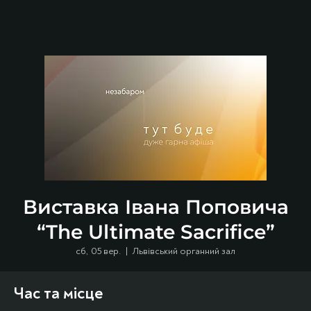
Виставка Івана Поповича
“The Ultimate Sacrifice”
сб, 05 вер.
  |  
Львівський органний зал
Час та місце