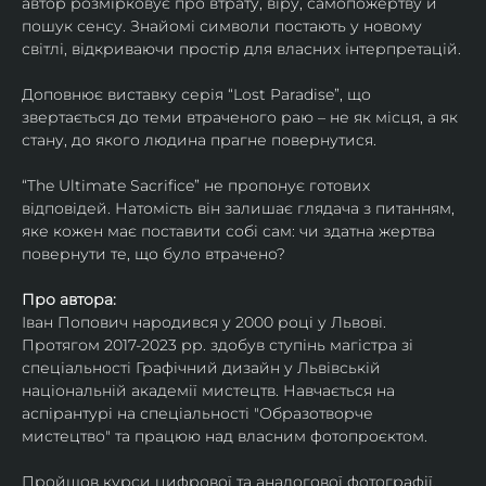
автор розмірковує про втрату, віру, самопожертву й 
пошук сенсу. Знайомі символи постають у новому 
світлі, відкриваючи простір для власних інтерпретацій.
Доповнює виставку серія “Lost Paradise”, що 
звертається до теми втраченого раю – не як місця, а як 
стану, до якого людина прагне повернутися.
“The Ultimate Sacrifice” не пропонує готових 
відповідей. Натомість він залишає глядача з питанням, 
яке кожен має поставити собі сам: чи здатна жертва 
повернути те, що було втрачено?
Про автора:
Іван Попович народився у 2000 році у Львові. 
Протягом 2017-2023 рр. здобув ступінь магістра зі 
спеціальності Графічний дизайн у Львівській 
національній академії мистецтв. Навчається на 
аспірантурі на спеціальності "Образотворче 
мистецтво" та працюю над власним фотопроєктом.
Пройшов курси цифрової та аналогової фотографії. 